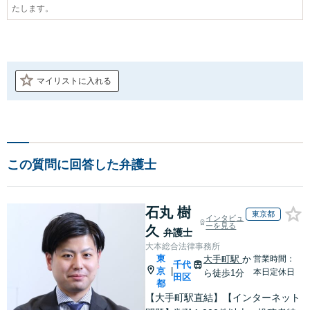
たします。
マイリストに入れる
この質問に回答した弁護士
石丸 樹
東京都
インタビュ
ーを見る
久
弁護士
大本総合法律事務所
東
大手町駅
か
営業時間：
千代
京
|
本日定休日
ら徒歩1分
田区
都
【大手町駅直結】【インターネット