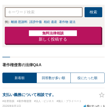
／法人破産／個人
再生など幅広い分
検索
野に対応。人生の
再出発をサポート
例）
離婚 慰謝料
誹謗中傷
相続 遺産
著作物 違法
【初回面談無料】
無料法律相談
新しく投稿する
著作権侵害の法律Q&A
新着順
回答数が多い順
役にたった順
支払い義務について相談です。
#名誉毀損
#著作権侵害
#法人・ビジネス
#個人・プライベート
2026年8月1日
役にたった
1