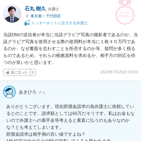
石丸 樹久
弁護士
東京都
>
千代田区
インターネットに注力する弁護士
当該DMの送信者が本当に当該グラビア写真の撮影者であるのか、当
該グラビア写真を使用させる際の使用料が本当に１枚４０万円であ
るのか、なぜ書面を交わすことを拒否するのか等、疑問が多く残る
ものであるため、それらの根拠資料を求めるか、相手方の対応を待
つのが良いかと思います。
2022年7月20日 15:50
役に立った
0
あきひろ
さん
ありがとうございます。現在賠償金請求の為弁護士に依頼してい
るとのことです。請求額としては60万だそうです。私はお金もな
いので弁護士への着手金等考えると素直に払うのもありなのか
な？とも考えてしまいます。

賠償金請求は相手側の言い値ですよね？

1枚40万ですのでその額で請求してくると思われます。