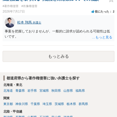
の同意があれば別です。また、単に制作を担当した事実を記載した
その説明に必要な従たる資料であること、引用部分が明確に区別さ
#著作権侵害
#肖像権侵害
り、公開中のサイトへリンクしたりする行為まで当然に禁止できると
れ、必要な範囲に限られていることなどが必要です。勉強ノートの教
2026年7月17日
役にたった
2
は限りません。 人物写真については、通常のSNSへの無断掲載と同
材として図そのものを中心的に掲載する場合、引用と認められにくい
様、掲載目的、態様、必要性、本人の特定可能性等から判断されま
でしょう。 文章についても、単に所々表現を変えただけで適法になる
松本 翔馬
す。営業目的であり、本人も掲載を拒否していることは、違法性を認
弁護士
とは限りません。医学上の事実を理解したうえで、ご自身の表現と構
める方向の事情となりますが、自動的に肖像権侵害となるわけではあ
成でまとめる必要があります。 安全にSNSで公開するには、教科書の
事案を把握しておりませんが、一般的に請求が認められる可能性は低
りません。 まず、見積書、メール、チャット、デザイナーの利用規約
図をトレース・模写した部分は掲載せず、人体の構造という事実を基
いです。
を確認したうえで、「提供素材及びこれを含む画面の複製・SNS掲載
に、自分で構図や表現を工夫して作図する方法が考えられます。ま
を許諾しない」と書面で明確に通知することをお勧めします。すでに
た、改変・SNS掲載が認められたオープンライセンス素材を、利用条
掲載された場合は、URL、掲載日時、画面を保存してから削除を求め
件に従って使う方法もあります。トレースした図を残したい場合は、
てください。
自分だけの学習用にとどめるのが安全です。
もっとみる
都道府県から著作権侵害に強い弁護士を探す
北海道・東北
北海道
青森県
岩手県
宮城県
秋田県
山形県
福島県
関東
東京都
神奈川県
千葉県
埼玉県
茨城県
栃木県
群馬県
北陸・甲信越