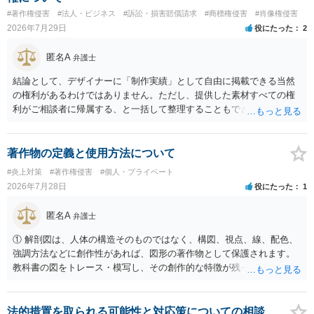
性がありますが、決定的要因ではありません。 パブリシティ権侵害の
#著作権侵害
#法人・ビジネス
#訴訟・損害賠償請求
#商標権侵害
#肖像権侵害
成否は、主に「専ら顧客吸引力の利用を目的とするか」という点で判
2026年7月29日
役にたった
2
断されます。広告収益があることは「商業的目的」を強く示す要素で
すが、それだけで直ちに侵害となるわけではありません。完全無償・
匿名A
弁護士
非営利であれば「表現の自由」「創作物」としての側面が強く評価さ
れる可能性があります。一方、広告収益がある場合は「商業利用」と
結論として、デザイナーに「制作実績」として自由に掲載できる当然
しての色彩が強まり、リスクが高まる可能性があります。 公開前に変
の権利があるわけではありません。ただし、提供した素材すべての権
更・確認しておく事項については、公開の場でアドバイスするにも限
利がご相談者に帰属する、と一括して整理することもできません。 ご
界があるかと思うので、資料等を持参の上、弁護士に相談されること
自身が撮影・執筆した写真や文章は、創作性があれば原則としてご自
も一つかと存じます。
身が著作権者です。 他方、ブランド名、文字主体のロゴ、商品情報、
短いキャッチコピー、販売コンセプトなどは、通常、著作物には当た
著作物の定義と使用方法について
りません。ただし、ロゴに独自の図形やイラスト等が含まれる場合に
#炎上対策
#著作権侵害
#個人・プライベート
は、その表現部分が著作物となる可能性があります。 また、人物写真
2026年7月28日
役にたった
1
の著作権は撮影者に、肖像に関する権利は被写体本人に帰属します
（著作権法2条・17条）。 ウェブサイト全体に当然に著作権が生じる
匿名A
弁護士
わけではありません。デザイナーが独自に制作したイラストやバナー
等は別として、一般的なレイアウトや配色、依頼者から提供された素
① 解剖図は、人体の構造そのものではなく、構図、視点、線、配色、
材を希望に沿って配置した部分には、通常、著作物性は認められにく
強調方法などに創作性があれば、図形の著作物として保護されます。
いと考えられます。仮に具体的な画面構成の一部に創作性が認められ
教科書の図をトレース・模写し、その創作的な特徴が残っていれば、
ても、その権利は当該部分に限られ、ご相談者の写真や文章等を制作
完全一致でなくても複製・翻案に当たる可能性があります。非営利で
実績として掲載する権限まで当然に生じるものではありません。 もっ
も、SNSへの公開は私的使用には当たりません。 ② 出典を記載するだ
とも、契約書がなくても、見積書、メール、利用規約等に実績掲載へ
けでは、適法な引用にはなりません。自分の説明や批評が主で、図が
法的措置を取られる可能性と対応策についての相談