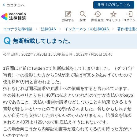
弁護士の方はこちら
ココナラへ
投稿する
探す
閲覧履歴
マイリスト
ログイン
ココナラ法律相談
法律Q&A
インターネットの法律Q&A
著作権侵害
無断転載してしまった。
公開日時：
2022年7月20日 15:50
更新日時：
2022年7月20日 18:46
1週間ほど前にTwitterにて無断転載をしてしまいました。（グラビア
写真）その撮影した方からDMが来て私は写真を2枚あげていたので
使用料80万円と言われました。

払わなければ開示請求や弁護士への依頼をすると言われています。

その後もやりとりをし40万は払えといわれたのですが支払いがpayp
ayであること、支払い後開示請求などしないことを約束できるよう
書類がほしいといったのですが拒否されました。脅しかもしれませ
んが自分でも支払いした方がいいのかわかりません。賠償金を請求
されると40万より高いので到底払えそうにもないです。

この場合向こうから内容証明書等が送られてくるのを待った方がい
いのですか？
