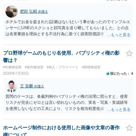
肥田 弘昭
弁護士
ホテルでお金を盗まれた(証拠はない)という事があったのでインフルエ
ンサーにLINEのスクショと顔写真を送り晒してもらいました。との点
は名誉棄損を理由とする不法行為に基づく損害賠償請求（共同不法行
為）の対象となるかと思います。但し、慰謝料額としては、「その後
その人が会社を経営しているようで仕事が飛んだとのことでその分の
賠償金と8人分の従業員の年間利益を請求すると言われています。」で
プロ野球ゲームのもじり名使用、パブリシティ権の影
の計算がすべて損害とならないかと思いますので、損害額で争っても
響は？
良いかと思います。ご参考にしてください。
#肖像権侵害
#著作権侵害
#個人・プライベート
#商標権侵害
2026年7月30日
役にたった
4
王 宣麟
弁護士
質問のケースは、各裁判例やパブリシティ権の法理に照らすと、侵害
リスクが完全にゼロとは言い切れないものの、実名・写真・実成績等
を使用しないなどの工夫により、リスクを相当程度低減できる設計に
なっているかと思います。 ただし、「野球ファンであれば元の選手を
推測できる」という点は、裁判で争われた場合に「専ら顧客吸引力の
利用を目的とする」と判断される余地を残すため、一定の注意が必要
ホームページ制作における使用した画像や文章の著作
です。 また、広告収益の有無は、侵害判断に一定の影響を与える可能
権について