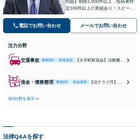
問題】削除1,000件以上，投稿者特
定100件以上の実績あり！スピーデ
ィーな対応。【交通事故】治療費の
打切り延長交渉・慰謝料の増額なら
電話でお問い合わせ
メールでお問い合わせ
お任せを。【借金・債務整理】状況
にあわせた解決策をご提案【初回面
談無料】
注力分野
交通事故
【大手町駅直結】治療費の
事例3件
料金表有
打切り延長交渉・慰謝料等
の増額の実績多数！既に賠
償額が提案されていても、
借金・債務整理
【法テラス可】
事例3件
料金表有
保険会社と粘り強く交渉を
【大手町駅直結】
行い、問題をより良い解決
「過度に散財して
に導きます。【初回面談無
他3分野を表示
しまった」「自宅
料】【弁護士特約利用可】
を手放したくな
【ビデオ面談可】
い」など、依頼者
さまの状況にあわ
せた解決策をご提
示いたします。任
法律Q&Aを探す
意整理／自己破産