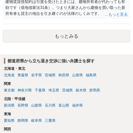
建物賃貸借契約は引渡を受けたときには、建物所有者が代わっても有
す。
効です（借地借家法31条）。つまり大家さんから建物を買い取った新
所有者も貸主の地位を引き継ぐのが法律のしくみです。 おそらくは、
新所有者から立退料の提示があることかと思います。金額などの条件
が納得いくものであれば応じても良いですが、納得できなければ断る
（家賃を支払い居住を続ける）のが良いでしょう。
もっとみる
都道府県から立ち退き交渉に強い弁護士を探す
北海道・東北
北海道
青森県
岩手県
宮城県
秋田県
山形県
福島県
関東
東京都
神奈川県
千葉県
埼玉県
茨城県
栃木県
群馬県
北陸・甲信越
新潟県
長野県
山梨県
石川県
富山県
福井県
東海
愛知県
静岡県
岐阜県
三重県
関西