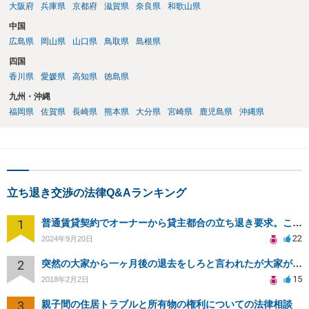
大阪府
兵庫県
京都府
滋賀県
奈良県
和歌山県
中国
広島県
岡山県
山口県
鳥取県
島根県
四国
香川県
愛媛県
高知県
徳島県
九州・沖縄
福岡県
佐賀県
長崎県
熊本県
大分県
宮崎県
鹿児島県
沖縄県
立ち退き交渉の法律Q&Aランキング
1
普通賃貸契約でオーナーから貸主都合の立ち退き要求。このまま住み続けるには？
22
2024年9月20日
2
突然の大家から一ヶ月後の退去をしろと言われたが大家が損害請求に応じない
15
2018年2月2日
3
親子間の住居トラブルと所有物の権利についての法律相談