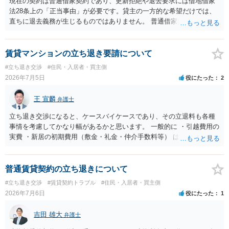
現在の契約は普通借家契約であり、更新拒絶や退去要求には借地借家
法28条上の「正当事由」が必要です。貸主の一方的な希望だけでは、
直ちに退去義務が生じるものではありません。 普通借家契約から定期
借家契約への切り替えは、既存の普通借家契約を合意解約したうえで
新たな定期借家契約を締結する形になりますが、これは任意の合意が
前提であり、借主が同意しなければ成立しません。 12年間の居住実
賃貸マンションの立ち退き要請について
績、子どもの学校や地域とのつながり、転居費用の準備が困難な事情
#立ち退き交渉
#住民・入居者・買主側
などは、借主側の強い居住継続の必要性として正当事由判断において
2026年7月5日
役にたった
2
重視される要素ですので、貸主側にかなり具体的な事情と立退料など
がない限り、更新拒絶が認められるハードルは一般的に高いと考えら
王 宣麟
弁護士
れます。 建物が未登記であること自体は、賃貸借契約の有効性を直ち
に否定するものではなく、引渡しがされていれば賃貸借の効力は原則
立ち退き交渉になると、ケースバイケースであり、その立退料も各種
有効とされています。 今後の交渉では、①現在は普通借家契約が継続
事情を考慮してかなり幅があるかと思います。 一般的に ・引越費用の
しており定期借家への変更に合意していないこと、②貸主側の事情
実費 ・新居の初期費用（敷金・礼金・仲介手数料等） は固い部分かと
（誰が所有者で誰が実際に住む予定か等）を具体的に書面で説明して
思われ、後は、現在の家賃６か月分前後の金額をもらって退去するパ
ほしいこと、③自分たちの居住継続の必要性を丁寧に伝えること、を
ターンが多いかと存じます。
基本方針としたうえで、仮に一定時期の退去を検討する場合には、立
普通賃貸契約の立ち退きについて
退料・引越費用・原状回復費用負担などの条件を明確にした書面を作
#立ち退き交渉
#賃貸契約トラブル
#住民・入居者・買主側
成することが重要です。 契約書では、更新条項・解除条項・期間の定
2026年7月6日
役にたった
1
め・定期借家に関する記載の有無、これまでの更新時の合意内容
（「今回で最後」などの文言）が、借主不利な特約として無効になり
吉田 雄大
得るかどうかも含めて検討ポイントになりますので、署名押印前に内
弁護士
容を十分に確認し、不明点は弁護士に相談することをおすすめしま