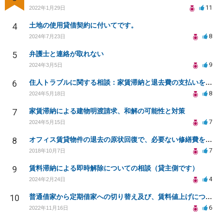
11
2022年1月29日
4
土地の使用貸借契約に付いてです。
8
2024年7月23日
5
弁護士と連絡が取れない
9
2024年3月5日
6
住人トラブルに関する相談：家賃滞納と退去費の支払いを拒否され、管理鍵の横領も発生
8
2024年5月18日
7
家賃滞納による建物明渡請求、和解の可能性と対策
7
2024年5月15日
8
オフィス賃貸物件の退去の原状回復で、必要ない修繕費を請求されている
7
2018年10月7日
9
賃料滞納による即時解除についての相談（貸主側です）
4
2024年2月24日
10
普通借家から定期借家への切り替え及び、賃料値上げについて
6
2022年11月16日