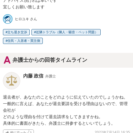
アドバイス頂ければ幸いです

宜しくお願い致します
ヒロユキ さん
立ち退き交渉
近隣トラブル（隣人・騒音・ペット問題）
住民・入居者・買主側
弁護士からの回答タイムライン
内藤 政信
弁護士
退去者が、あなたのことをどのように伝えていたのでしょうかね。

一般的に言えば、あなたが退去要請を受ける理由はないので、管理
会社が

どのような理由を付けて退去請求をしてきますかね。

具体的に書面がきたら、弁護士に持参するといいでしょう。
2022年7月14日 16:35
役に立った
1