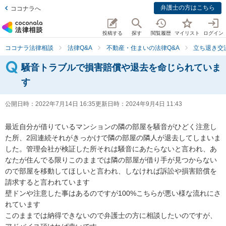
弁護士の方はこちら
ココナラへ
投稿する
探す
閲覧履歴
マイリスト
ログイン
ココナラ法律相談
法律Q&A
不動産・住まいの法律Q&A
立ち退き交
騒音トラブルで損害賠償や退去を命じられていま
す
公開日時：
2022年7月14日 16:35
更新日時：
2024年9月4日 11:43
最近自分が借りているマンションの隣の部屋を騒音がひどく注意し
た所、2回連続それがきっかけで隣の部屋の隣人が退去してしまいま
した。管理会社が検証した所それは騒音にあたらないと言われ、あ
なたが住んでる限りこのままでは隣の部屋が借り手が見つからない
ので部屋を移動してほしいと言われ、しなければ訴訟や損害賠償を
請求すると言われています

壁ドンや注意した事はあるのですが100%こちらが悪い様な流れにさ
れています

このままでは納得できないので弁護士の方に相談したいのですが、