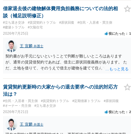
定期確認させてもらないこと」が直ちに正当事由に当たるとは思えま
せんので、更新拒絶を拒否される方向性でよろしいかと存じます。 そ
借家退去後の建物解体費用負担義務についての法的相
の交渉の中で、一定の金銭をもらえれば退去には応じる旨交渉をして
談（補足説明修正）
みるのはいかがでしょうか。 過去に賃借人の許可なく無断で賃貸人が
#立ち退き交渉
#賃貸契約トラブル
#原状回復
#住民・入居者・買主側
入室する行為自体は不法行為となり、また刑事的にも住居侵入罪が成
#建築トラブル
#欠陥住宅
立する可能性がありますので、これを理由に一定の金銭賠償を求める
2026年7月25日
役にたった
1
のも一つでしょう。
王 宣麟
弁護士
契約書がお手元にないということで判断が難しいところはあります
が、通常の賃貸借契約であれば、借主に原状回復義務があります。 た
だ、土地を借りて、そのうえで借主が建物を建てて住んでいたケース
とは異なり、地付き一戸建て住宅（貸主所有）自体を賃借していたの
であれば、建物を収去して土地を明渡す義務は原則生じないはずで
す。 その後、建物を平屋に立て替えた場合であっても、貸主の承諾を
賃貸契約更新時の大家からの退去要求への法的対応方
得ているのであれば、単純に費用を捻出した側に平屋の所有権が帰属
法は？
する、という話になるわけでもないように思います。 そのため、現
#住民・入居者・買主側
#賃貸契約トラブル
#定期借家トラブル
#原状回復
状、解体費用を負担することが明確な案件ではないため、まずは相手
#オーナー・売主側
#立ち退き交渉
に請求の根拠（なぜ当方が平屋の解体費用を負担しなければならない
2026年7月21日
役にたった
2
のか）を確認されてみてはいかがでしょうか。
王 宣麟
弁護士