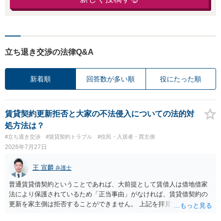
立ち退き交渉の法律Q&A
新着順
回答数が多い順
役にたった順
賃貸契約更新拒否と大家の不法侵入についての法的対
処方法は？
#立ち退き交渉
#賃貸契約トラブル
#住民・入居者・買主側
2026年7月27日
王 宣麟
弁護士
普通賃貸借契約ということであれば、大前提として賃借人は借地借家
法により保護されているため「正当事由」がなければ、賃貸借契約の
更新を家主側は拒否することができません。 上記を拝見する限り、通
常どおり賃料を支払い続けている状況であれば、単に「部屋の内部を