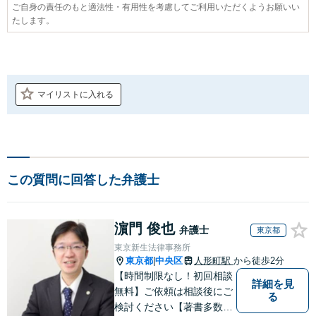
ご自身の責任のもと適法性・有用性を考慮してご利用いただくようお願いい
たします。
マイリストに入れる
この質問に回答した弁護士
濵門 俊也
弁護士
東京都
東京新生法律事務所
東京都
中央区
人形町駅
から徒歩2分
|
【時間制限なし！初回相談
詳細を見
無料】ご依頼は相談後にご
る
検討ください【著書多数】