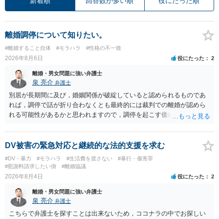
新着順
回答数が多い順
役にたった順
離婚調停について知りたい。
#離婚すること自体
#モラハラ
#性格の不一致
2026年8月6日
役にたった
2
離婚・男女問題に強い弁護士
泉 亮介
弁護士
別居が長期間に及び，婚姻関係が破綻していると認められるものであ
れば，調停で話が折り合わなくとも最終的には裁判での離婚が認めら
れる可能性があるかと思われますので，調停を起こす価値はあるよう
に思われます。 もっとも，調停については，お互いの合意がない限り
は調停が成立するということはないため，相手が合意するメリットを
だしてでも調停で終わらせるよう努めるのか，裁判離婚を見据えて調
DV被害の緊急対応と継続的な法的支援を求む
停での離婚に固執しないかいずれかの対応は必要となるかと思われま
#DV・暴力
#モラハラ
#生活費を渡さない
#暴行・傷害罪
す。 お一人で対応するのは難しい側面もありますので弁護士を立てる
#慰謝料請求したい側
#離婚協議
ことを検討されると良いかと思われます。
2026年8月4日
役にたった
2
離婚・男女問題に強い弁護士
泉 亮介
弁護士
こちらで弁護士を探すことは出来ないため，ココナラの中でお探しい