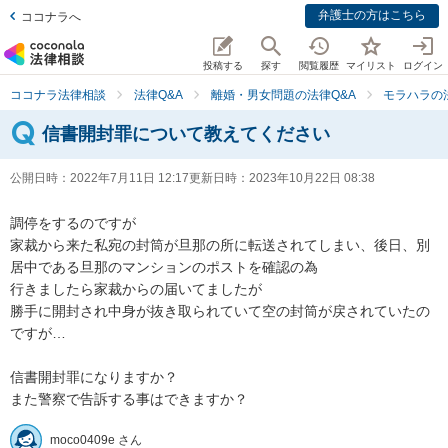
弁護士の方はこちら
ココナラへ
投稿する
探す
閲覧履歴
マイリスト
ログイン
ココナラ法律相談
法律Q&A
離婚・男女問題の法律Q&A
モラハラの
信書開封罪について教えてください
公開日時：
2022年7月11日 12:17
更新日時：
2023年10月22日 08:38
調停をするのですが

家裁から来た私宛の封筒が旦那の所に転送されてしまい、後日、別
居中である旦那のマンションのポストを確認の為

行きましたら家裁からの届いてましたが

勝手に開封され中身が抜き取られていて空の封筒が戻されていたの
ですが…

信書開封罪になりますか？

また警察で告訴する事はできますか？
moco0409e さん