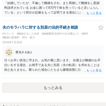
「結婚していたが、不倫して離婚をされ、また再婚して離婚をし慰謝
料請求されている お金に困って8万円で体を売っていると言いふらし
ている」という部分が証拠をもって証明できる場合には名誉権侵害や
プライバシー権侵害等を主張し慰謝料請求ができる可能性はあるでし
ょう。 既に弁護士にご依頼されているとのことですので，依頼中の弁
護士と打ち合わせの末どのように対応するかを決められると良いでし
夫のモラハラに対する別居の法的手続き相談
ょう。
#モラハラ
#離婚すること自体
#婚姻費用(別居中の生活費など)
#調停
#離婚の慰謝料
#DV・暴力
2026年7月30日
匿名A
弁護士
日々お辛い状況に苛まれ、お気の毒に思います。 弁護士が離婚のお手
伝いをする場合、お相手である夫に別居（夫の転居）を求めることは
殆どありません。断られた場合にたちまち膠着状態に陥ってしまうの
と、同居中の依頼者ご本人をますます窮地に陥らせてしまう可能性が
高いためです。 実務的には、ご相談者さまが転居する形で離婚協議等
を進める選択を採らざるを得ないことが圧倒的多数です。
もっとみる