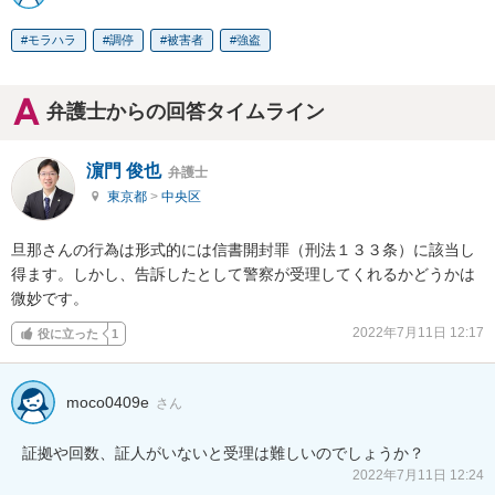
モラハラ
調停
被害者
強盗
弁護士からの回答タイムライン
濵門 俊也
弁護士
東京都
>
中央区
旦那さんの行為は形式的には信書開封罪（刑法１３３条）に該当し
得ます。しかし、告訴したとして警察が受理してくれるかどうかは
微妙です。
2022年7月11日 12:17
役に立った
1
moco0409e
さん
証拠や回数、証人がいないと受理は難しいのでしょうか？
2022年7月11日 12:24