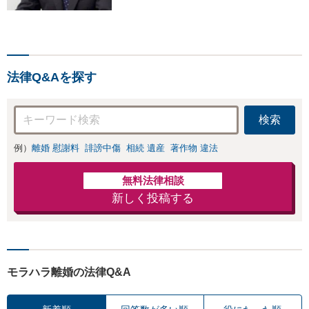
【離婚の解決実績300件以
上】心のケアもしながら全
力でサポートします【相続
問題】複雑な遺産分割・相
続放棄・遺留分なども、基
法律Q&Aを探す
本からわかりやすくご説明
します【人形町駅2分】
検索
例）
離婚 慰謝料
誹謗中傷
相続 遺産
著作物 違法
無料法律相談
新しく投稿する
モラハラ離婚の法律Q&A