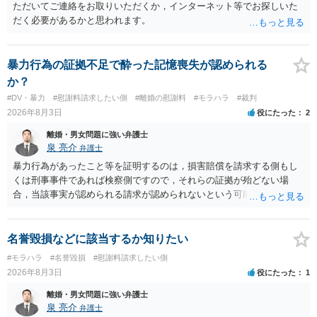
ただいてご連絡をお取りいただくか，インターネット等でお探しいた
だく必要があるかと思われます。
暴力行為の証拠不足で酔った記憶喪失が認められる
か？
#DV・暴力
#慰謝料請求したい側
#離婚の慰謝料
#モラハラ
#裁判
2026年8月3日
役にたった
2
離婚・男女問題に強い弁護士
泉 亮介
弁護士
暴力行為があったこと等を証明するのは，損害賠償を請求する側もし
くは刑事事件であれば検察側ですので，それらの証拠が殆どない場
合，当該事実が認められる請求が認められないという可能性はあるで
しょう。
名誉毀損などに該当するか知りたい
#モラハラ
#名誉毀損
#慰謝料請求したい側
2026年8月3日
役にたった
1
離婚・男女問題に強い弁護士
泉 亮介
弁護士