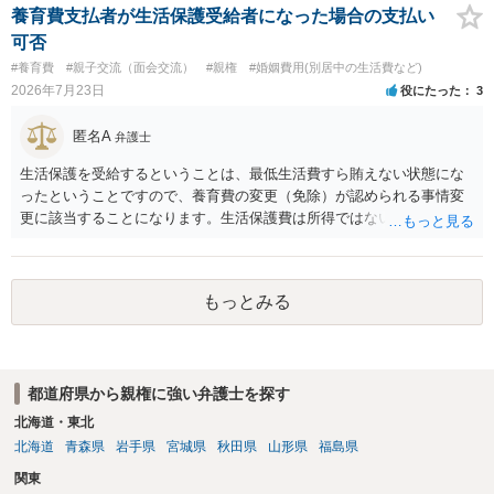
きなかった場合は、公正証書の原本は戻ってくるのでしょうか？ 取れ
養育費支払者が生活保護受給者になった場合の支払い
ても取れなくても、執行裁判所に原本の還付請求を行えば還付されま
可否
す。 ＞他の弁護士さんに再度依頼できるのでしょうか？ できます。た
#養育費
#親子交流（面会交流）
#親権
#婚姻費用(別居中の生活費など)
だ、取れなかった場合に取り立て訴訟等を起こしてもらえば、他の弁
2026年7月23日
役にたった
3
護士に頼む必要は無いでしょう。 以上、ご参考まで。
匿名A
弁護士
生活保護を受給するということは、最低生活費すら賄えない状態にな
ったということですので、養育費の変更（免除）が認められる事情変
更に該当することになります。生活保護費は所得ではないので、「保
護費から養育費を支払え」という結論にはなりません。ただ、実際に
支払った場合に返還請求権が認められたり役所から何らかのペナルテ
ィが課されたりするわけではなく、「残りのお金で自己責任で生活せ
もっとみる
よ」ということになるので、生活保護を受給することになった時はす
みやかに合意のための話し合いあるいは調停申立てをすべきでしょ
う。
都道府県から親権に強い弁護士を探す
北海道・東北
北海道
青森県
岩手県
宮城県
秋田県
山形県
福島県
関東