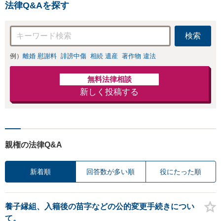
り
法律Q&Aを探す
続きをし、負担を軽減。
検索
例）
離婚 慰謝料
誹謗中傷
相続 遺産
著作物 違法
無料法律相談
新しく投稿する
親権の法律Q&A
新着順
回答数が多い順
役にたった順
養子縁組、入籍後の苗字などの公的変更手続きについ
て。