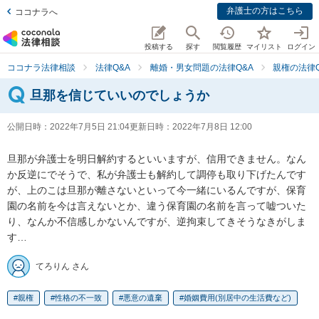
弁護士の方はこちら
ココナラへ
投稿する
探す
閲覧履歴
マイリスト
ログイン
ココナラ法律相談
法律Q&A
離婚・男女問題の法律Q&A
親権の法律Q
旦那を信じていいのでしょうか
公開日時：
2022年7月5日 21:04
更新日時：
2022年7月8日 12:00
旦那が弁護士を明日解約するといいますが、信用できません。なん
か反逆にでそうで、私が弁護士も解約して調停も取り下げたんです
が、上のこは旦那が離さないといって今一緒にいるんですが、保育
園の名前を今は言えないとか、違う保育園の名前を言って嘘ついた
り、なんか不信感しかないんですが、逆拘束してきそうなきがしま
す…
てろりん さん
親権
性格の不一致
悪意の遺棄
婚姻費用(別居中の生活費など)