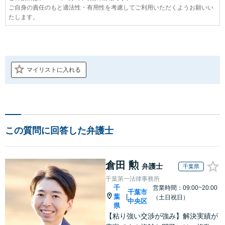
ご自身の責任のもと適法性・有用性を考慮してご利用いただくようお願いい
たします。
マイリストに入れる
この質問に回答した弁護士
倉田 勲
弁護士
千葉県
千葉第一法律事務所
千
営業時間：09:00~20:00
千葉市
葉
|
（土日祝日）
中央区
県
【粘り強い交渉が強み】解決実績が