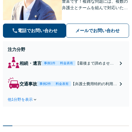
豊富です！複雑な問題には、複数の
弁護士とチームを組んで対応いたし
ます。【安心・分かりやすい料金体
系】些細なお悩みにも、丁寧に寄り
添い、不安を軽減します。まずはお
電話でお問い合わせ
メールでお問い合わせ
気軽にご相談ください。
注力分野
相続・遺言
【最後まで諦めませ
事例1件
料金表有
ん】親族間の交渉、複
雑な手続き、全て対応
します！不利な条件で
交通事故
【弁護士費用特約の利用＆
事例2件
料金表有
合意してしまう前にご
Zoom相談可】【死亡・骨
相談ください。【土
折・後遺障害・むち打ち
地・不動産】長期化し
他1分野を表示
等】交通事故でご家族がな
ている問題もできる限
くなってしまった方やお怪
り円滑な交渉へと導き
我された方はまずご相談く
ます。事業承継／相続
ださい。ご自身での対応で
放棄も対応可能。【JR
は損をしてしまうかもしれ
千葉駅近く】駐車場あ
ません。代わりに交渉・手