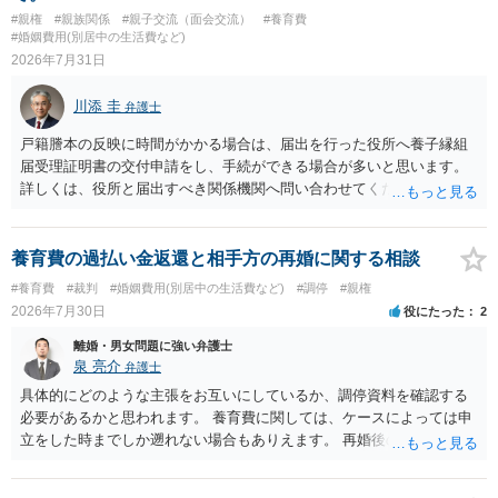
#親権
#親族関係
#親子交流（面会交流）
#養育費
#婚姻費用(別居中の生活費など)
2026年7月31日
川添 圭
弁護士
戸籍謄本の反映に時間がかかる場合は、届出を行った役所へ養子縁組
届受理証明書の交付申請をし、手続ができる場合が多いと思います。
詳しくは、役所と届出すべき関係機関へ問い合わせてください。
養育費の過払い金返還と相手方の再婚に関する相談
#養育費
#裁判
#婚姻費用(別居中の生活費など)
#調停
#親権
2026年7月30日
役にたった
2
離婚・男女問題に強い弁護士
泉 亮介
弁護士
具体的にどのような主張をお互いにしているか、調停資料を確認する
必要があるかと思われます。 養育費に関しては、ケースによっては申
立をした時までしか遡れない場合もありえます。 再婚後の相手方の行
動がどのようなものであったのかも重要であるため、相手が再婚後の
養育費に関するやりとり等があればそちらについても確認する必要が