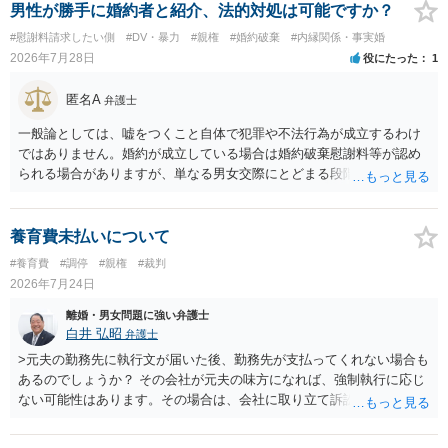
あるでしょう。 公開相談の場での回答よりも個別に弁護士にご相談さ
男性が勝手に婚約者と紹介、法的対処は可能ですか？
れることをお勧めいたします。
#慰謝料請求したい側
#DV・暴力
#親権
#婚約破棄
#内縁関係・事実婚
2026年7月28日
役にたった
1
匿名A
弁護士
一般論としては、嘘をつくこと自体で犯罪や不法行為が成立するわけ
ではありません。婚約が成立している場合は婚約破棄慰謝料等が認め
られる場合がありますが、単なる男女交際にとどまる段階の場合、独
身偽装その他貞操権侵害事案は別として、信頼関係破壊行為について
慰謝料は生じないことが多いと思われます。 お怒りはごもっともです
が、仮に交際を進めたとしても後に相手を信頼できなくなる可能性が
養育費未払いについて
高かったということですので、むしろ結婚しなくてよかったと割り切
#養育費
#調停
#親権
#裁判
って、交際を終わらせるのがよいと思います。
2026年7月24日
離婚・男女問題に強い弁護士
白井 弘昭
弁護士
>元夫の勤務先に執行文が届いた後、勤務先が支払ってくれない場合も
あるのでしょうか？ その会社が元夫の味方になれば、強制執行に応じ
ない可能性はあります。その場合は、会社に取り立て訴訟を行うこと
で、会社から取り立てることができます。 その他、預金を探して差し
押さえ、元夫名義の車の差し押さえ競売などを検討します。 ＞何もで