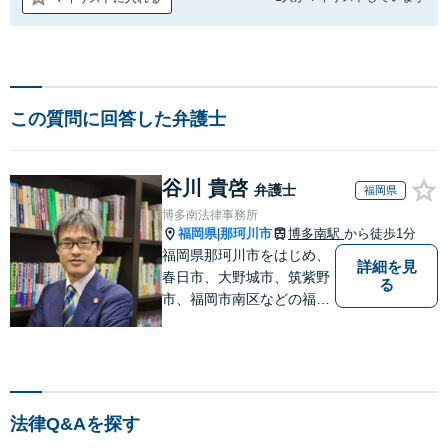
この質問に回答した弁護士
谷川 貴啓
弁護士
福岡県
博多南法律事務所
福岡県
那珂川市
博多南駅
から徒歩1分
|
福岡県那珂川市をはじめ、
詳細を見
春日市、大野城市、筑紫野
る
市、福岡市南区などの福岡
県や九州地域の皆様に満足
していただけるよう、丁寧
かつ誠実に、そして全力で
取り組みます！【弁護士歴
15年】【博多南駅から徒歩
法律Q&Aを探す
30秒】【予約で時間外、休