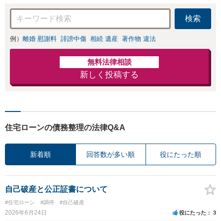
日相談可能】【法テラス利
用可】
検索
例）
離婚 慰謝料
誹謗中傷
相続 遺産
著作物 違法
無料法律相談
新しく投稿する
住宅ローンの債務整理の法律Q&A
新着順
回答数が多い順
役にたった順
自己破産と公正証書について
#住宅ローン
#調停
#自己破産
2026年6月24日
役にたった
3