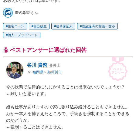
お教えいただければ幸いです。
匿名希望 さん
住宅ローン
自己破産
連帯保証人
借金返済の相談・交渉
個人・プライベート
ベストアンサーに選ばれた回答
谷川 貴啓
弁護士
福岡県
>
那珂川市
今の状態で法律的になにかすることは出来ないのでしょうか？

←難しいと思います。

娘も仕事がありますので家に張り込み続けることもできません。

万が一本人を捕まえたところで、手続きを強制することができる
のかどうか。

←強制することはできません。
