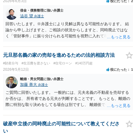
2026年6月3日
役にたった
2
なお、元奥様との関係は悪くなるでしょうが、離婚されている以上、
と、分配金の支払いも停止しており、状況としては厳しい状況にある
元奥様の生活はご自身で立てていただくより外ありません。但し、今
と思われます。 また、内容証明郵便や解除のメールを送付されている
借金・債務整理に強い弁護士
後の養育費の増額請求等を受ける可能性はあります。貴殿の経済状況
とのことですが、残念ながら、現在の都市綜研インベストファンド
澁谷 望
弁護士
で可能な範囲で養育費を支払うことで、お子様の生活を維持できるよ
は、任意の請求や解除通知に対して積極的に対応している状況にはあ
回答いたします。※弁護士により見解は異なる可能性があります。 結
う努力されるしか無いと思います。 なお、破産申立代理人は、通常
りません。実際、弁護士名で送付した内容証明に対しても何ら回答が
論から申し上げますと、ご相談の状況からしますと、同時廃止ではな
債権者との対応は行います。その範囲で元奥様との連絡窓口にはなっ
ないケースが少なくありません。そのため、現状では、内容証明やメ
く「管財事件」に振り分けられる可能性を視野に入れて準備を進める
てもらえると思いますが、あくまで破産手続に必要な範囲で、破産手
ールのみで返還を受けることは難しく、法的手続を取らなければ実質
のが現実的な見通しとなります。 理由としては、気になさっておられ
続の期間中だけになります。また、破産裁判所が選任する破産管財人
的に交渉のテーブルにも乗らないというのが実情です。 ご相談の「み
るように半年前に車を売却して手元に残った約95万円の使途（本当に
が就任して任意売却の手続を進めることになると思いますので、立ち
んなで大家さん43号」については、令和８年７月３１日が償還期限到
生活費として適切に使われたか、特定の相手だけに優先して返済して
元旦那名義の家の売却を進めるための法的相談方法
退きの話は破産管財人と元奥様の間で行われることになると思いま
来の時期になると思われますので、解除による出資金返還請求をしな
いないかなど）について、裁判所や管財人による調査が必要と判断さ
#財産分与
#生活費を渡さない
#住宅ローン
#140万円超
す。
がら、期間満了による償還請求訴訟もにらんだ形で訴訟提起をするこ
れやすいためです。また、残債務も700万円と高いのも理由に挙げられ
2026年5月12日
役にたった
1
とが考えられます。もっとも、現在は都市綜研インベストファンドと
ます。 任意売却については、売却価格の相当性が問題になる可能性が
の間で裁判上の和解が成立した案件についても、和解で約束された分
ありますので、もし弁護士に依頼なさっていないようならばご依頼な
離婚・男女問題に強い弁護士
割金の支払いが遅延しているとの報告が複数寄せられています。した
さって方針決定なさるのがよいかと思います。
加藤 善大
弁護士
がって、訴訟を提起したとしても必ず回収できるとは申し上げられま
ご質問に回答いたします。 一般的には、元夫名義の不動産を売却する
せん。 しかしながら、 ①会社から返答がない ②任意交渉が機能して
か否かは、 所有者である元夫が判断することです。 もっとも、離婚の
いない ③資金繰り上のご事情がある ④償還期限が到来する という現
際に特別な取り決めをしてる場合は別ですし、 離婚後でも、２年以内
状を踏まえますと、何もせずに待ち続けるよりは、リスクを承知の上
であれば、 結婚期間中に築いた財産を双方で分ける財産分与を求める
でも訴訟提起を検討する方がよいケースではないかと考えておりま
ことができ、 その中で、売却を求めることができる場合もあります。
す。何もしなければ回収をすることはできません。みんなで大家さん4
ご質問に対する回答は以上ですが、可能であれば、ご依頼になるかは
破産申立後の同時廃止の可能性について教えてくださ
3号については、「アグレボセンターで何らかの事業が行われていた
別にして、お近くの弁護士に直接相談されて、ご自身の状況で、元夫
い
か」ではなく、「その事業が巨額の賃料を支払えるだけの実体を持っ
名義の売却を求めることができるかどうか等についてアドバイスを求