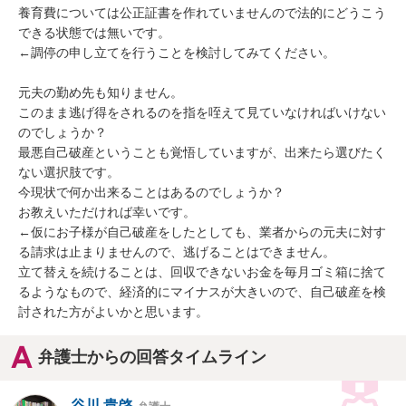
養育費については公正証書を作れていませんので法的にどうこう
できる状態では無いです。

←調停の申し立てを行うことを検討してみてください。

元夫の勤め先も知りません。

このまま逃げ得をされるのを指を咥えて見ていなければいけない
のでしょうか？

最悪自己破産ということも覚悟していますが、出来たら選びたく
ない選択肢です。

今現状で何か出来ることはあるのでしょうか？

お教えいただければ幸いです。

←仮にお子様が自己破産をしたとしても、業者からの元夫に対す
る請求は止まりませんので、逃げることはできません。

立て替えを続けることは、回収できないお金を毎月ゴミ箱に捨て
るようなもので、経済的にマイナスが大きいので、自己破産を検
討された方がよいかと思います。
弁護士からの回答タイムライン
谷川 貴啓