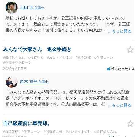
浜田 宏
弁護士
最初にお断りしておきますが、公正証書の内容を拝見していないの
で、あくまで一般論として回答させていただきます。 まず、公正証
書の内容からすると「無償で住ませる」という約束はいわゆる使用貸
借契約ということになると思います。もし賃料を支払って住まわせる
ということであれば建物賃貸借になり、賃借人（元奥様＋お子さん）
に借地借家法上の保護及び抵当権より先に設定された賃貸借契約であ
みんなで大家さん 返金手続き
れば抵当権者にも対抗できます。しかし、建物は離婚による公正証書
#銀行借り入れ
#投資詐欺
#法人・ビジネス
#返金請求
#住宅ローン
作成よりも前にローンで購入されたものと思われますので、仮に賃貸
#不動産担保ローン
借契約が設定されていたとしても、奥様の賃借権は抵当権者（ローン
2026年6月5日
役にたった
3
債権者、保証会社）に対抗できません。 そして、貴殿が離婚後に自
己破産するかどうかは、そもそも離婚の際に締結した公正証書で元奥
鈴木 祥平
弁護士
様と約束できる事柄ではありません。貴殿の経済状態が悪くなり、破
産せざるを得なくなった場合には、経済的再起更生のために自己破産
「みんなで大家さん43号商品」は、福岡県遠賀郡水巻町にある大型施
を申し立てることはやむを得ないことであり、そのこと自体が奥様と
設『アグレボバイオテクノロジーセンター』を対象不動産とする匿名
の公正証書での約束に違反することにはならないと思います。 もち
組合型の不動産投資商品です。公式の商品概要では、43号は想定利回
ろん、貴殿所有のご自宅は任意売却なり競売により第三者に譲渡され
り7.0％、運用期間5年1か月、1口100万円の商品とされ、当初満了日は
ることになり、元奥様やお子さんは居住を継続することは難しくなり
2025年7月31日、ただし対象不動産の売却が終わっていない場合は1年
ます（競落人や譲渡を受けた第三者と賃貸借契約を締結できれば、居
を上限に延長することがあるとされています。 当初満了日が令和７年
自己破産前に車売却。
住を継続することができる可能性も、一応あります。）。ですが、そ
７月３１日でしたが、令和７年6月に延長通知がなされて償還期限が令
#自己破産
#住宅ローン
#消費者金融
#クレジット会社
#銀行借り入れ
れは元奥様がこの建物の所有者でない以上、仕方のないことです。
和８年７月３１日になっております。その後、令和７年９月頃になる