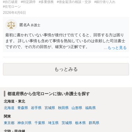
ていたのか。そして賃料はどこから出ていたのか」という点はかなり
#自己破産
#特定調停
#多重債務
#借金返済の相談・交渉
#銀行借り入れ
めることをおすすめいたします。 （初回相談料無料で対応している弁
#住宅ローン
の疑念があるところです。
護士がいるとおもいますので、探してみてください。） ご参考にして
2026年4月6日
いただけますと幸いです。
匿名A
弁護士
最初に書かれていない事情が後付けで出てくると、回答する方は困り
ます。 詳しい事情も含めて事情を熟知しているのは依頼した司法書士
ですので、その方の回答が、確実かつ正解です。
もっとみる
都道府県から住宅ローンに強い弁護士を探す
北海道・東北
北海道
青森県
岩手県
宮城県
秋田県
山形県
福島県
関東
東京都
神奈川県
千葉県
埼玉県
茨城県
栃木県
群馬県
北陸・甲信越