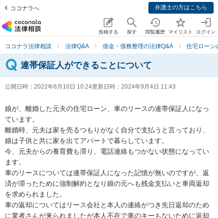
弁護士の方はこちら
ココナラへ
投稿する
探す
閲覧履歴
マイリスト
ログイン
ココナラ法律相談
法律Q&A
借金・債務整理の法律Q&A
住宅ローン
連帯保証人ができることについて
公開日時：
2022年6月10日 10:24
更新日時：
2024年9月4日 11:43
娘が、離婚した元夫の住宅ローン、車のリースの連帯保証人になっ
ています。

離婚時、元夫は家を売るつもりがなく自分で支払うと言っており、
娘は子供と共に家を出てアパートで暮らしています。

今、元夫からの養育費も滞り、電話連絡もつかない状態になってい
ます。

車のリースについては連帯保証人になった記憶が無いのですが、返
済が滞ったために強制解約となり娘の元へも残金支払いと車両返却
を求められました。

車の返却についてはリース会社と本人の連絡がつき先日返却のため
に業者さんが来られましたが本人不在で車のキーもないために返却