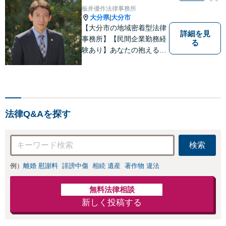
板井優作法律事務所
大分県
大分市
|
【大分市の地域密着型法律
詳細を見
事務所】【民間企業勤務経
る
験あり】あなたの抱える問
題に、最後まで真摯に向き
合います。共に納得のいく
解決を目指しましょう。個
人・法人ともに対応可！お
気軽にご相談ください。
法律Q&Aを探す
【英語対応◎】
検索
例）
離婚 慰謝料
誹謗中傷
相続 遺産
著作物 違法
無料法律相談
新しく投稿する