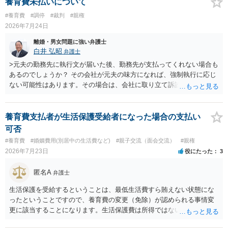
が、仮に交際を進めたとしても後に相手を信頼できなくなる可能性が
養育費未払いについて
高かったということですので、むしろ結婚しなくてよかったと割り切
#養育費
#調停
#裁判
#親権
って、交際を終わらせるのがよいと思います。
2026年7月24日
離婚・男女問題に強い弁護士
白井 弘昭
弁護士
>元夫の勤務先に執行文が届いた後、勤務先が支払ってくれない場合も
あるのでしょうか？ その会社が元夫の味方になれば、強制執行に応じ
ない可能性はあります。その場合は、会社に取り立て訴訟を行うこと
で、会社から取り立てることができます。 その他、預金を探して差し
押さえ、元夫名義の車の差し押さえ競売などを検討します。 ＞何もで
きなかった場合は、公正証書の原本は戻ってくるのでしょうか？ 取れ
養育費支払者が生活保護受給者になった場合の支払い
ても取れなくても、執行裁判所に原本の還付請求を行えば還付されま
可否
す。 ＞他の弁護士さんに再度依頼できるのでしょうか？ できます。た
#養育費
#婚姻費用(別居中の生活費など)
#親子交流（面会交流）
#親権
だ、取れなかった場合に取り立て訴訟等を起こしてもらえば、他の弁
2026年7月23日
役にたった
3
護士に頼む必要は無いでしょう。 以上、ご参考まで。
匿名A
弁護士
生活保護を受給するということは、最低生活費すら賄えない状態にな
ったということですので、養育費の変更（免除）が認められる事情変
更に該当することになります。生活保護費は所得ではないので、「保
護費から養育費を支払え」という結論にはなりません。ただ、実際に