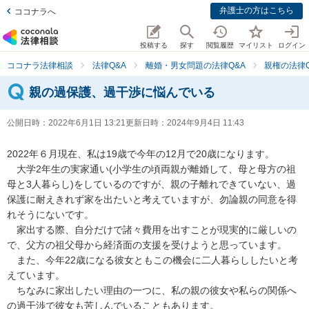
弁護士の方はこちら
ココナラへ
投稿する
探す
閲覧履歴
マイリスト
ログイン
ココナラ法律相談
法律Q&A
離婚・男女問題の法律Q&A
親権の法律Q
親の過保護、過干渉に悩んでいる
公開日時：
2022年6月1日 13:21
更新日時：
2024年9月4日 11:43
2022年６月現在、私は19歳で今年の12月で20歳になります。

　大学2年生の実家通い(小学生の頃両親が離婚して、母と母方の祖
母と3人暮らし)をしているのですが、親の子離れできていない、過
保護に耐えきれず家を出たいと考えていますが、勿論親の同意を得
れそうにないです。

　家出する際、自分だけで諸々費用を出すことが現実的に厳しいの
で、父方の祖父母から経済面の支援を受けようと思っています。

　また、今年22歳になる彼女ともこの機会に二人暮らししたいと考
えています。

　ちなみに家出したい理由の一つに、私の親の彼女や私らの関係へ
の過干渉で彼女も苦しんでいることもあります。
