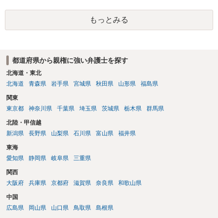
支払った場合に返還請求権が認められたり役所から何らかのペナルテ
ィが課されたりするわけではなく、「残りのお金で自己責任で生活せ
もっとみる
よ」ということになるので、生活保護を受給することになった時はす
みやかに合意のための話し合いあるいは調停申立てをすべきでしょ
う。
都道府県から親権に強い弁護士を探す
北海道・東北
北海道
青森県
岩手県
宮城県
秋田県
山形県
福島県
関東
東京都
神奈川県
千葉県
埼玉県
茨城県
栃木県
群馬県
北陸・甲信越
新潟県
長野県
山梨県
石川県
富山県
福井県
東海
愛知県
静岡県
岐阜県
三重県
関西
大阪府
兵庫県
京都府
滋賀県
奈良県
和歌山県
中国
広島県
岡山県
山口県
鳥取県
島根県