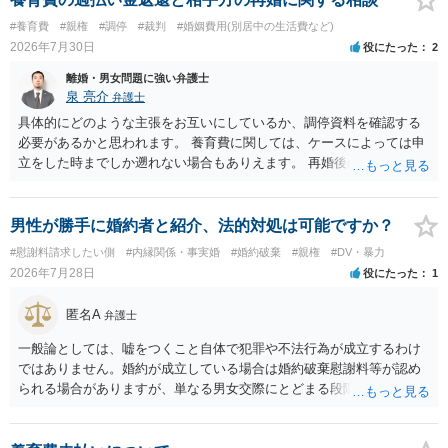
#養育費
#親権
#調停
#裁判
#婚姻費用(別居中の生活費など)
2026年7月30日
役にたった
2
離婚・男女問題に強い弁護士
泉 亮介
弁護士
具体的にどのような主張をお互いにしているか、調停資料を確認する
必要があるかと思われます。 養育費に関しては、ケースによっては申
立をした時までしか遡れない場合もありえます。 再婚後の相手方の行
動がどのようなものであったのかも重要であるため、相手が再婚後の
養育費に関するやりとり等があればそちらについても確認する必要が
あるでしょう。 公開相談の場での回答よりも個別に弁護士にご相談さ
男性が勝手に婚約者と紹介、法的対処は可能ですか？
れることをお勧めいたします。
#慰謝料請求したい側
#内縁関係・事実婚
#婚約破棄
#親権
#DV・暴力
2026年7月28日
役にたった
1
匿名A
弁護士
一般論としては、嘘をつくこと自体で犯罪や不法行為が成立するわけ
ではありません。婚約が成立している場合は婚約破棄慰謝料等が認め
られる場合がありますが、単なる男女交際にとどまる段階の場合、独
身偽装その他貞操権侵害事案は別として、信頼関係破壊行為について
慰謝料は生じないことが多いと思われます。 お怒りはごもっともです