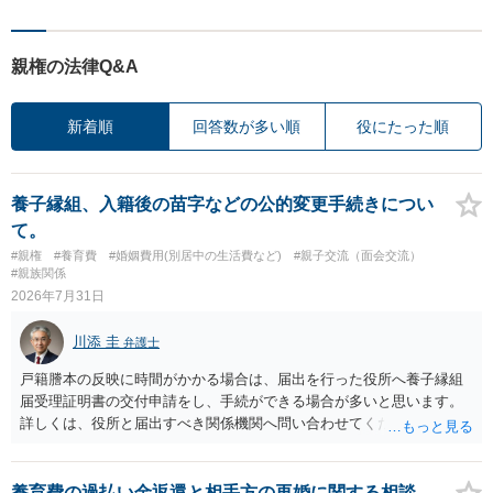
親権の法律Q&A
新着順
回答数が多い順
役にたった順
養子縁組、入籍後の苗字などの公的変更手続きについ
て。
#親権
#養育費
#婚姻費用(別居中の生活費など)
#親子交流（面会交流）
#親族関係
2026年7月31日
川添 圭
弁護士
戸籍謄本の反映に時間がかかる場合は、届出を行った役所へ養子縁組
届受理証明書の交付申請をし、手続ができる場合が多いと思います。
詳しくは、役所と届出すべき関係機関へ問い合わせてください。
養育費の過払い金返還と相手方の再婚に関する相談