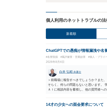
個人利用のネットトラブルの法
新着順
ChatGPTでの愚痴が情報漏洩や
#名誉毀損
#風評被害・営業妨害
#個人・プライ
2026年8月4日
白井 弘昭
弁護士
＞前職場に報告すべきでしょうか？また、
そらく、何らの問題もないと思います。 
ＡＩに相談内容を蓄積し、他の質問者への
社名を特定していない限り、一般論として
ので、その情報自体が、秘密情報に当たる
中傷の不特定多数への公開に当たるとも思
14才の少女への面会要求について