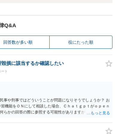
律Q&A
回答数が多い順
役にたった順
名誉毀損に該当するか確認したい
ベート
民事や刑事ではどういうことが問題になりそうでしょうか？ お
学習機能をＯＮにして相談した場合、Ｃｈａｔｇｐｔがｏｐｅｎ
何らかの回答の際に参照する可能性がありますが、個人名や会
抽象化されて回答に織り込まれる可能性が生じるにすぎません
とは思えませんし、名誉棄損として、個人や会社に対する誹謗
われません。 もちろん、誰がその内容をｃｈａｔｇｐｔに入力