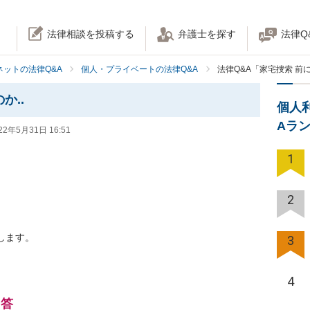
法律相談を投稿する
弁護士を探す
法律Q
ネットの法律Q&A
個人・プライベートの法律Q&A
法律Q&A「家宅捜索 前
か..
個人
Aラ
22年5月31日 16:51
1
2


します。
3
4
回答