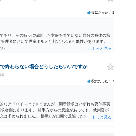
役にたった
1
であり、その時期に撮影した衣服を着ていない自分の身体の写
、管理者において児童ポルノと判定される可能性があります。
う。
で終わらない場合どうしたらいいですか
害者
役にたった
7
的なアドバイスはできませんが、開示請求はいずれも要件事実
請求者側にあります。 相手方からの反論があっても、裁判官が
充は求められません。 相手方が口頭で反論したのは、仮処分は
反論となれば、より遅延する可能性がございます。 また、本件
の問題もございます。 開示請求は法律知識が不可欠ですが、それ
択することが重要です。