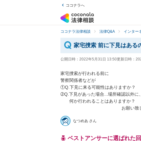
ココナラへ
ココナラ法律相談
法律Q&A
インター
家宅捜索 前に下見はあるの
公開日時：
2022年5月31日 13:50
更新日時：
20
家宅捜索が行われる前に

警察関係者などが

①Q.下見に来る可能性はありますか？

➁Q.下見があった場合...場所確認以外に、
　　何か行われることはありますか？

　　　　　　　　　　　　　   お願い致
なつめあ さん
ベストアンサーに選ばれた