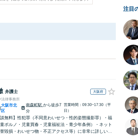
注目
徹
弁護士
大阪府
中法律事務所
南森町駅
から徒歩7
営業時間：09:30~17:30（平
大阪市北
|
区
日）
分
談無料】性犯罪（不同意わいせつ・性的姿態撮影罪）・福
童ポルノ・児童買春・児童福祉法・青少年条例）・ネット
誉毀損・わいせつ物・不正アクセス等）に非常に詳しい弁