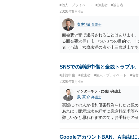
したかも第三者にしられることはないので
#個人・プライベート
#加害者
#被害者
して書き込んだとしても）、相談者さんが
2026年8月4日
参考まで。
奥村 徹
弁護士
面会要求罪で逮捕されることはあります。
る面会要求等） 1 わいせつの目的で、
者（当該十六歳未満の者が十三歳以上であ
生まれた者に限る。）は、一年以下の拘禁
又は誘惑して面会を要求すること。 二 
金銭その他の利益を供与し、又はその申込
SNSでの誹謗中傷と金銭トラブル
し、よってわいせつの目的で当該十六歳未
#誹謗中傷
#被害者
#個人・プライベート
#名
罰金に処する。
2026年8月4日
インターネットに強い弁護士
泉 亮介
弁護士
実際にその人が権利侵害行為をしたと認め
あれば，開示請求を経ずに慰謝料請求等を
難しいかと思われますので，お手持ちの証
GoogleアカウントBAN、AI誤