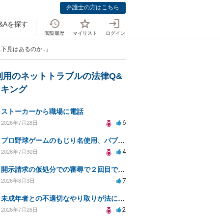
弁護士の方はこちら
&Aを探す
閲覧履歴
マイリスト
ログイン
に下見はあるのか..」
利用のネットトラブルの法律Q&
ンキング
ストーカーから職場に電話
6
2026年7月28日
プロ野球ゲームのもじり名使用、パブリシティ権の影響は？
4
2026年7月30日
開示請求の仮処分での審尋で２回目で終わらない場合どうしたらいいですか
7
2026年8月3日
未成年者との不適切なやり取りが法に触れる可能性と対処法
2
2026年7月26日