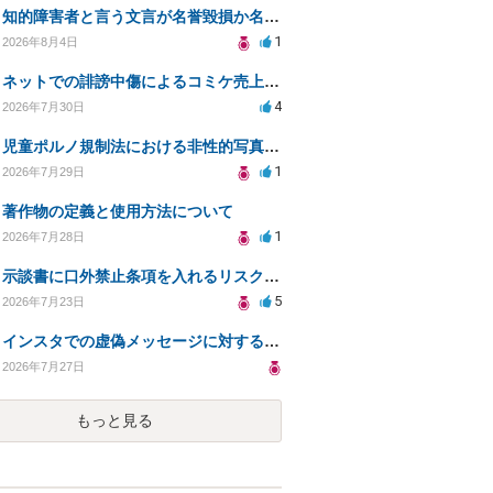
知的障害者と言う文言が名誉毀損か名誉感情の侵害になるか教えてほしい。
1
2026年8月4日
ネットでの誹謗中傷によるコミケ売上減少、損害賠償は可能か？
4
2026年7月30日
児童ポルノ規制法における非性的写真とテキストの扱いは？
1
2026年7月29日
著作物の定義と使用方法について
1
2026年7月28日
示談書に口外禁止条項を入れるリスクはありますか？
5
2026年7月23日
インスタでの虚偽メッセージに対する法的対応の必要性は？
2026年7月27日
もっと見る