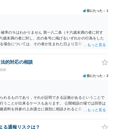
、個人や会社の特定をせずに書き込んだことで（おそらく特定
刑事民事の責任に問われることはないでしょう。 私見ながらご
役にたった
1
 確率の％はわかりません 第一八二条（十六歳未満の者に対す
十六歳未満の者に対し、次の各号に掲げるいずれかの行為をした
る場合については、その者が生まれた日より五年以上前の日に
刑又は五十万円以下の罰金に処する。 一 威迫し、偽計を用い
拒まれたにもかかわらず、反復して面会を要求すること。 三
み若しくは約束をして面会を要求すること。 2前項の罪を犯
、法的対応の相談
満の者と面会をした者は、二年以下の拘禁刑又は百万円以下の
誉毀損
役にたった
2
られるものであり，それが証明できる証拠があるということで
行うことが出来るケースもあります。 公開相談の場では回答は
拠資料を持参の上弁護士に個別に相談されると良いでしょう。
認による通報リスクは？