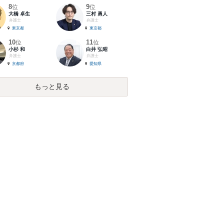
8
9
位
位
大橋 卓生
三村 勇人
弁護士
弁護士
東京都
東京都
10
11
位
位
小杉 和
白井 弘昭
弁護士
弁護士
京都府
愛知県
もっと見る