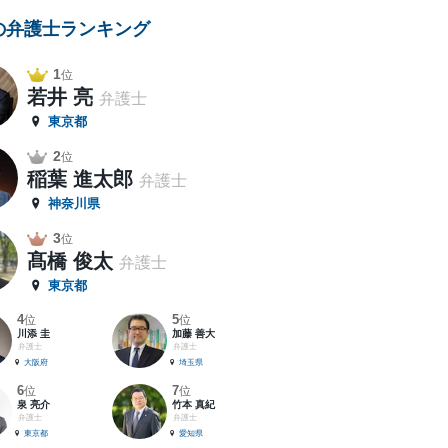
の弁護士ランキング
1
位
若井 亮
弁護士
東京都
2
位
稲葉 進太郎
弁護士
神奈川県
3
位
髙橋 俊太
弁護士
東京都
4
5
位
位
川添 圭
加藤 善大
弁護士
弁護士
大阪府
埼玉県
6
7
位
位
泉 亮介
竹本 真紀
弁護士
弁護士
東京都
愛知県