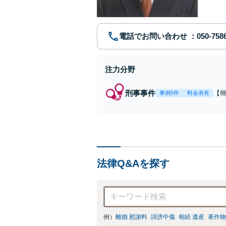
電話でお問い合わせ
注力分野
刑事事件
【
事例5件
料金表有
福
例
リ
法律Q&Aを探す
例）
離婚 慰謝料
誹謗中傷
相続 遺産
著作物