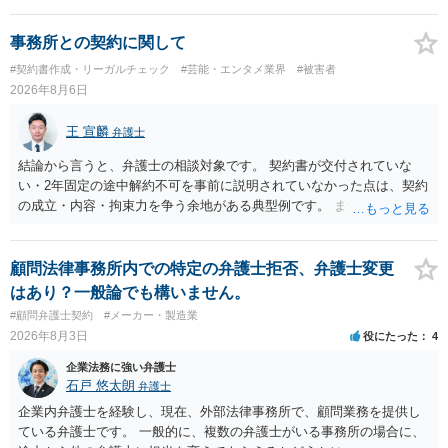
事務所との契約に関して
#契約書作成・リーガルチェック
#芸能・エンタメ業界
#被害者
2026年8月6日
王 宣麟
弁護士
結論から言うと、弁護士の相談対象です。 契約書が交付されていな
い・2年固定の途中解約不可を事前に説明されていなかった点は、契約
の成立・内容・拘束力を争う余地がある典型例です。 まずは、運営と
のやり取り、規約のスクショ等の証拠を集めて、弁護士に相談されて
みてはいかがでしょうか。 また同時並行で（もしまだされていないの
であれば）書面で退所意思の明確化はしておくべきだと考えます。
顧問法律事務所内での特定の弁護士拒否、弁護士変更
はあり？一般論でも構いません。
#顧問弁護士契約
#メーカー・製造業
2026年8月3日
役にたった
4
企業法務に強い弁護士
石戸 悠太朗
弁護士
企業内弁護士を経験し、現在、外部法律事務所で、顧問業務を提供し
ている弁護士です。 一般的に、複数の弁護士がいる事務所の場合に、