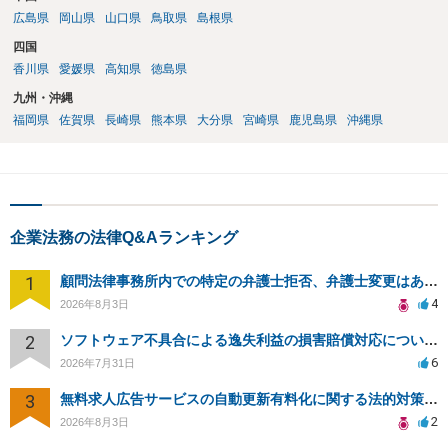
広島県
岡山県
山口県
鳥取県
島根県
四国
香川県
愛媛県
高知県
徳島県
九州・沖縄
福岡県
佐賀県
長崎県
熊本県
大分県
宮崎県
鹿児島県
沖縄県
企業法務の法律Q&Aランキング
1
顧問法律事務所内での特定の弁護士拒否、弁護士変更はあり？一般論でも構いません。
4
2026年8月3日
2
ソフトウェア不具合による逸失利益の損害賠償対応について相談
6
2026年7月31日
3
無料求人広告サービスの自動更新有料化に関する法的対策は？
2
2026年8月3日