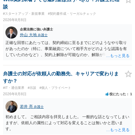
ては、単に「利用者から資金を受け取り、寄付団体に送金する」とい
談
う資金の流れだけで判断することはできず、アプリの仕組みが利用者
#スタートアップ・新規事業
#契約書作成・リーガルチェック
と寄付団体をつなぐプラットフォームとしてどのように位置付けられ
2026年8月8日
るのか、利用者からの支払がどのような性質のものなのか、寄付の意
思決定や寄付のタイミングがどのように設定されているのかなど、具
企業法務に強い弁護士
体的なサービスの座組を踏まえて検討する必要があります。 そのた
外山 大地
弁護士
め、現在検討されているアプリについて、資金移動業に該当する可能
正確な回答にあたっては、契約締結に至るまでにどのようなやり取り
性があるか、また、該当する場合にどのようなサービス設計にすれば
があったのか（特に、事業融資について相手方がどのような認識を有
資金移動業に該当しない形（収納代行など）で運用できるかについて
していたのかなど）、契約上解除が可能なのか、解除が可能であると
は、具体的なサービスの仕組みを確認した上で、個別に弁護士へご相
して契約上の違約金等を支払う必要があるのかなど、契約内容や具体
談いただくことをお勧めいたします。
的な経緯を踏まえて精査する必要がございます。 そのため、事情をお
伺いした上での検討が必要となりますので、個別に弁護士へのご相談
弁護士の対応が依頼人の勤務先、キャリアで変わりま
をご検討いただければと存じます。
すか？
#IT・通信業界
#示談
#個人・プライベート
2026年8月8日
役にたった
1
若井 亮
弁護士
初めまして。 ご相談内容を拝見しました。 一般的な話となってしまい
ますが、依頼人の属性によって対応を変えることは無いかと思いま
す。