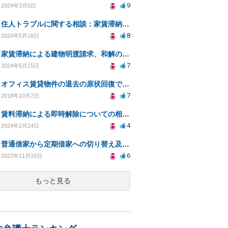
9
2024年3月5日
住人トラブルに関する相談：家賃滞納と退去費の支払いを拒否され、管理鍵の横領も発生
8
2024年5月18日
家賃滞納による建物明渡請求、和解の可能性と対策
7
2024年5月15日
オフィス賃貸物件の退去の原状回復で、必要ない修繕費を請求されている
7
2018年10月7日
賃料滞納による即時解除についての相談（貸主側です）
4
2024年2月24日
普通借家から定期借家への切り替え及び、賃料値上げについて
6
2022年11月16日
もっと見る