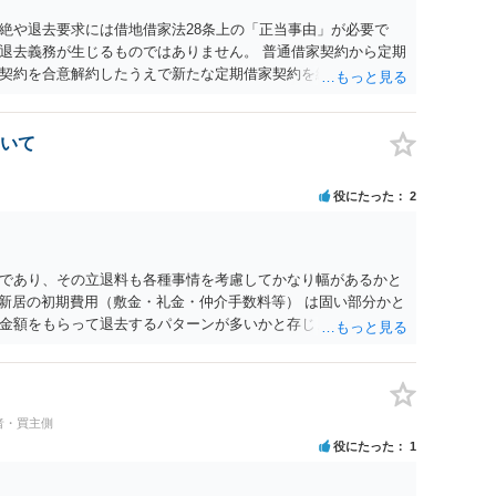
絶や退去要求には借地借家法28条上の「正当事由」が必要で
退去義務が生じるものではありません。 普通借家契約から定期
契約を合意解約したうえで新たな定期借家契約を締結する形に
り、借主が同意しなければ成立しません。 12年間の居住実績、
用の準備が困難な事情などは、借主側の強い居住継続の必要性
素ですので、貸主側にかなり具体的な事情と立退料などがない
いて
般的に高いと考えられます。 建物が未登記であること自体は、
ではなく、引渡しがされていれば賃貸借の効力は原則有効とさ
役にたった
2
普通借家契約が継続しており定期借家への変更に合意していない
実際に住む予定か等）を具体的に書面で説明してほしいこと、
えること、を基本方針としたうえで、仮に一定時期の退去を検
回復費用負担などの条件を明確にした書面を作成することが重
であり、その立退料も各種事情を考慮してかなり幅があるかと
項・期間の定め・定期借家に関する記載の有無、これまでの更新
・新居の初期費用（敷金・礼金・仲介手数料等） は固い部分かと
）が、借主不利な特約として無効になり得るかどうかも含めて
金額をもらって退去するパターンが多いかと存じます。
に内容を十分に確認し、不明点は弁護士に相談することをおす
者・買主側
役にたった
1