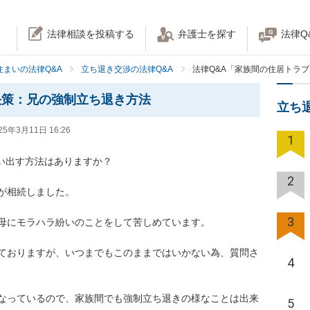
法律相談を投稿する
弁護士を探す
法律Q
住まいの法律Q&A
立ち退き交渉の法律Q&A
法律Q&A「家族間の住居トラ
決策：兄の強制立ち退き方法
立ち
25年3月11日 16:26
1
い出す方法はありますか？

2
が相続しました。

3
母にモラハラ紛いのことをして苦しめています。

ておりますが、いつまでもこのままではいかない為、質問さ
4
なっているので、家族間でも強制立ち退きの様なことは出来
5