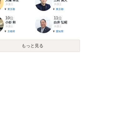
大橋 卓生
三村 勇人
弁護士
弁護士
東京都
東京都
10
11
位
位
小杉 和
白井 弘昭
弁護士
弁護士
京都府
愛知県
もっと見る