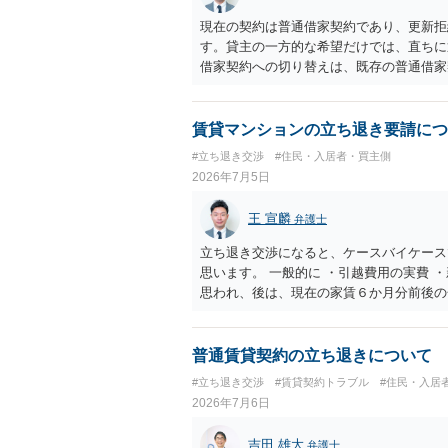
現在の契約は普通借家契約であり、更新拒
す。貸主の一方的な希望だけでは、直ちに
借家契約への切り替えは、既存の普通借家
なりますが、これは任意の合意が前提であ
子どもの学校や地域とのつながり、転居費
として正当事由判断において重視される要
賃貸マンションの立ち退き要請につ
限り、更新拒絶が認められるハードルは一
#立ち退き交渉
#住民・入居者・買主側
賃貸借契約の有効性を直ちに否定するもの
2026年7月5日
れています。 今後の交渉では、①現在は
こと、②貸主側の事情（誰が所有者で誰が
王 宣麟
弁護士
③自分たちの居住継続の必要性を丁寧に伝
討する場合には、立退料・引越費用・原状
立ち退き交渉になると、ケースバイケース
要です。 契約書では、更新条項・解除条
思います。 一般的に ・引越費用の実費 
時の合意内容（「今回で最後」などの文言
思われ、後は、現在の家賃６か月分前後の
検討ポイントになりますので、署名押印前
すめします。
普通賃貸契約の立ち退きについて
#立ち退き交渉
#賃貸契約トラブル
#住民・入居
2026年7月6日
吉田 雄大
弁護士