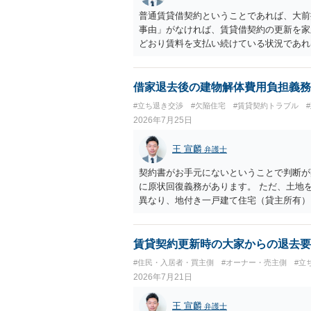
普通賃貸借契約ということであれば、大前
事由」がなければ、賃貸借契約の更新を家
どおり賃料を支払い続けている状況であれ
に正当事由に当たるとは思えませんので、
渉の中で、一定の金銭をもらえれば退去に
人の許可なく無断で賃貸人が入室する行為
借家退去後の建物解体費用負担義務
可能性がありますので、これを理由に一定
#立ち退き交渉
#欠陥住宅
#賃貸契約トラブル
2026年7月25日
王 宣麟
弁護士
契約書がお手元にないということで判断が
に原状回復義務があります。 ただ、土地
異なり、地付き一戸建て住宅（貸主所有）
義務は原則生じないはずです。 その後、
のであれば、単純に費用を捻出した側に平
います。 そのため、現状、解体費用を負
賃貸契約更新時の大家からの退去要
（なぜ当方が平屋の解体費用を負担しなけ
#住民・入居者・買主側
#オーナー・売主側
#立
2026年7月21日
王 宣麟
弁護士