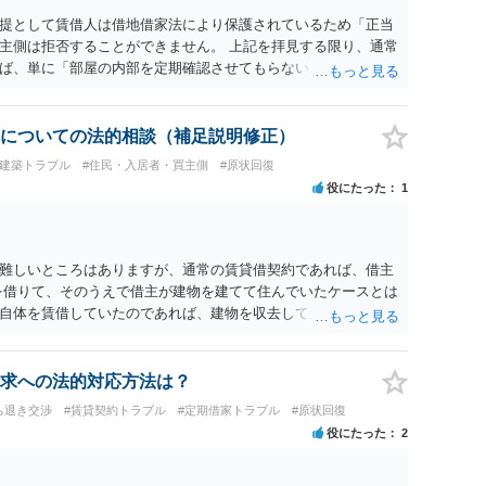
提として賃借人は借地借家法により保護されているため「正当
主側は拒否することができません。 上記を拝見する限り、通常
ば、単に「部屋の内部を定期確認させてもらないこと」が直ち
更新拒絶を拒否される方向性でよろしいかと存じます。 その交
は応じる旨交渉をしてみるのはいかがでしょうか。 過去に賃借
自体は不法行為となり、また刑事的にも住居侵入罪が成立する
についての法的相談（補足説明修正）
の金銭賠償を求めるのも一つでしょう。
#建築トラブル
#住民・入居者・買主側
#原状回復
役にたった
1
難しいところはありますが、通常の賃貸借契約であれば、借主
を借りて、そのうえで借主が建物を建てて住んでいたケースとは
自体を賃借していたのであれば、建物を収去して土地を明渡す
建物を平屋に立て替えた場合であっても、貸主の承諾を得ている
屋の所有権が帰属する、という話になるわけでもないように思
担することが明確な案件ではないため、まずは相手に請求の根拠
求への法的対応方法は？
ればならないのか）を確認されてみてはいかがでしょうか。
ち退き交渉
#賃貸契約トラブル
#定期借家トラブル
#原状回復
役にたった
2