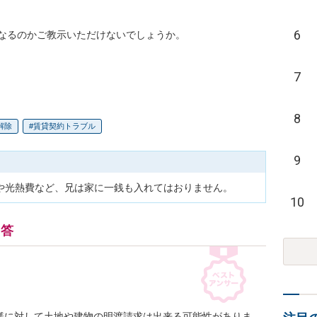
6
なるのかご教示いただけないでしょうか。

7
8
解除
賃貸契約トラブル
9
や光熱費など、兄は家に一銭も入れてはおりません。
10
回答
様に対して土地や建物の明渡請求は出来る可能性がありま