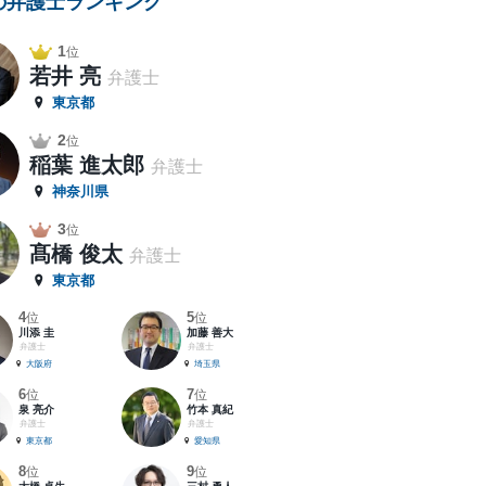
の弁護士ランキング
1
位
若井 亮
弁護士
東京都
2
位
稲葉 進太郎
弁護士
神奈川県
3
位
髙橋 俊太
弁護士
東京都
4
5
位
位
川添 圭
加藤 善大
弁護士
弁護士
大阪府
埼玉県
6
7
位
位
泉 亮介
竹本 真紀
弁護士
弁護士
東京都
愛知県
8
9
位
位