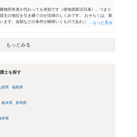
建物所有者が代わっても有効です（借地借家法31条）。つまり
貸主の地位を引き継ぐのが法律のしくみです。 おそらくは、新
います。金額などの条件が納得いくものであれば応じても良い
払い居住を続ける）のが良いでしょう。
もっとみる
護士を探す
山形県
福島県
栃木県
群馬県
福井県