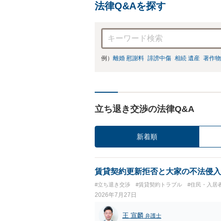
法律Q&Aを探す
例）
離婚 慰謝料
誹謗中傷
相続 遺産
著作物
立ち退き交渉の法律Q&A
新着順
賃貸契約更新拒否と大家の不法侵入
#立ち退き交渉
#賃貸契約トラブル
#住民・入居
2026年7月27日
王 宣麟
弁護士