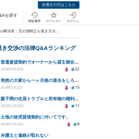
弁護士の方はこちら
&Aを探す
閲覧履歴
マイリスト
ログイン
ブル解決策：兄の強制立ち退き方法」
退き交渉の法律Q&Aランキング
普通賃貸契約でオーナーから貸主都合の立ち退き要求。このまま住み続けるには？
22
2024年9月20日
突然の大家から一ヶ月後の退去をしろと言われたが大家が損害請求に応じない
15
2018年2月2日
親子間の住居トラブルと所有物の権利についての法律相談
11
2022年1月29日
土地の使用貸借契約に付いてです。
8
2024年7月23日
弁護士と連絡が取れない