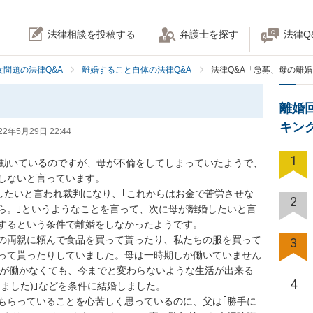
法律相談を投稿する
弁護士を探す
法律Q
女問題の法律Q&A
離婚すること自体の法律Q&A
法律Q&A「急募、母の離
離婚
キン
22年5月29日 22:44
1
と動いているのですが、母が不倫をしてしまっていたようで、
しないと言っています。

したいと言われ裁判になり、｢これからはお金で苦労させな
2
ら。｣というようなことを言って、次に母が離婚したいと言
するという条件で離婚をしなかったようです。

の両親に頼んで食品を買って貰ったり、私たちの服を買って
3
って貰ったりしていました。母は一時期しか働いていません
)が働かなくても、今までと変わらないような生活が出来る
4
ました)｣などを条件に結婚しました。

もらっていることを心苦しく思っているのに、父は｢勝手に