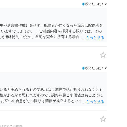
役にたった
2
更や遺言書作成）をせず、配偶者が亡くなった場合は配偶者名
ていますでしょうか。 →ご相談内容を拝見する限りでは、その
２しか権利がないため、自宅を完全に所有する場合は、他の相続
の支払いが必要になります。
役にたった
2
いると認められるものであれば，調停で話が折り合わなくとも
性があるかと思われますので，調停を起こす価値はあるように
，お互いの合意がない限りは調停が成立するということはないた
調停で終わらせるよう努めるのか，裁判離婚を見据えて調停で
要となるかと思われます。 お一人で対応するのは難しい側面も
れると良いかと思われます。
離婚すること自体