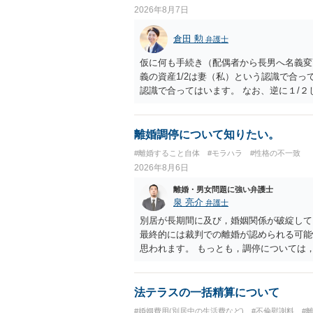
2026年8月7日
倉田 勲
弁護士
仮に何も手続き（配偶者から長男へ名義変
義の資産1/2は妻（私）という認識で合っ
認識で合ってはいます。 なお、逆に１/
人に対して自宅の評価額の１/２の代償金
離婚調停について知りたい。
#離婚すること自体
#モラハラ
#性格の不一致
2026年8月6日
離婚・男女問題に強い弁護士
泉 亮介
弁護士
別居が長期間に及び，婚姻関係が破綻して
最終的には裁判での離婚が認められる可能
思われます。 もっとも，調停については
め，相手が合意するメリットをだしてでも
の離婚に固執しないかいずれかの対応は必
ありますので弁護士を立てることを検討さ
法テラスの一括精算について
#婚姻費用(別居中の生活費など)
#不倫慰謝料
#