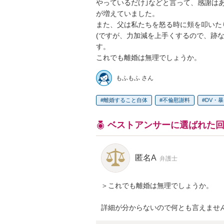
やっているだけ｣などと言って、感謝は
が増えていました。

また、父は私たちを怒る時に頬を叩いた
(ですが、力加減を上手くするので、跡
す。

これでも離婚は無理でしょうか。
もふもふ さん
離婚すること自体
不倫慰謝料
DV・
ベストアンサーに選ばれた
匿名A
弁護士
＞これでも離婚は無理でしょうか。

詳細が分からないので何とも言えませ