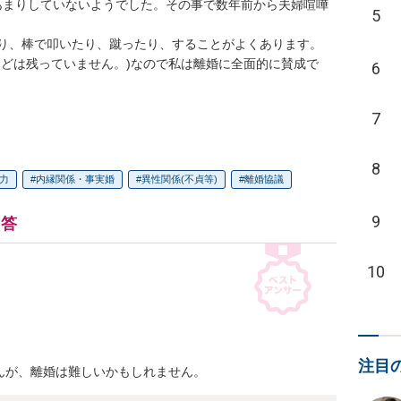
あまりしていないようでした。その事で数年前から夫婦喧嘩
5
り、棒で叩いたり、蹴ったり、することがよくあります。
などは残っていません。)なので私は離婚に全面的に賛成で
6
7
8
暴力
内縁関係・事実婚
異性関係(不貞等)
離婚協議
9
回答
10
注目
んが、離婚は難しいかもしれません。