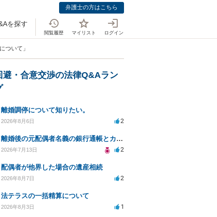
弁護士の方はこちら
&Aを探す
閲覧履歴
マイリスト
ログイン
婚について」
回避・合意交渉の法律Q&Aラン
グ
離婚調停について知りたい。
2
2026年8月6日
離婚後の元配偶者名義の銀行通帳とカードの処分方法について
2
2026年7月13日
配偶者が他界した場合の遺産相続
2
2026年8月7日
法テラスの一括精算について
1
2026年8月3日