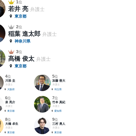
1
位
若井 亮
弁護士
東京都
2
位
稲葉 進太郎
弁護士
神奈川県
3
位
髙橋 俊太
弁護士
東京都
4
5
位
位
川添 圭
加藤 善大
弁護士
弁護士
大阪府
埼玉県
6
7
位
位
泉 亮介
竹本 真紀
弁護士
弁護士
東京都
愛知県
8
9
位
位
大橋 卓生
三村 勇人
弁護士
弁護士
東京都
東京都