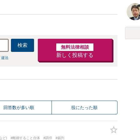
検索
無料法律相談
新しく投稿する
 違法
回答数が多い順
役にたった順
など)
#離婚すること自体
#調停
#裁判