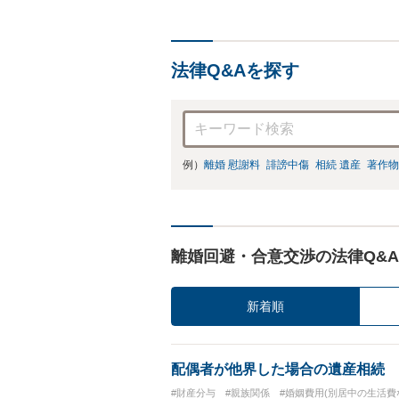
法律Q&Aを探す
例）
離婚 慰謝料
誹謗中傷
相続 遺産
著作物
離婚回避・合意交渉の法律Q&A
新着順
配偶者が他界した場合の遺産相続
#財産分与
#親族関係
#婚姻費用(別居中の生活費