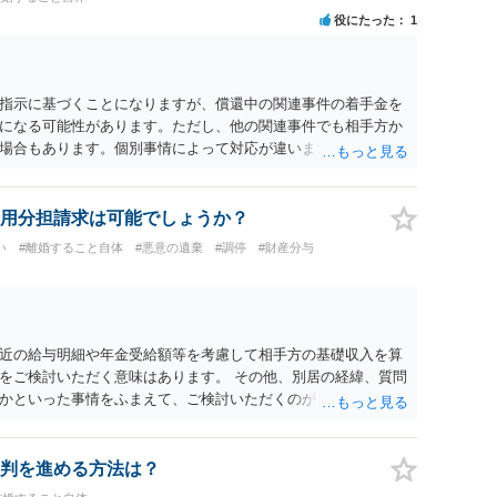
役にたった
1
指示に基づくことになりますが、償還中の関連事件の着手金を
になる可能性があります。ただし、他の関連事件でも相手方か
場合もあります。個別事情によって対応が違いますので、法テ
用分担請求は可能でしょうか？
い
#離婚すること自体
#悪意の遺棄
#調停
#財産分与
近の給与明細や年金受給額等を考慮して相手方の基礎収入を算
をご検討いただく意味はあります。 その他、別居の経緯、質問
かといった事情をふまえて、ご検討いただくのが良いかと思い
判を進める方法は？