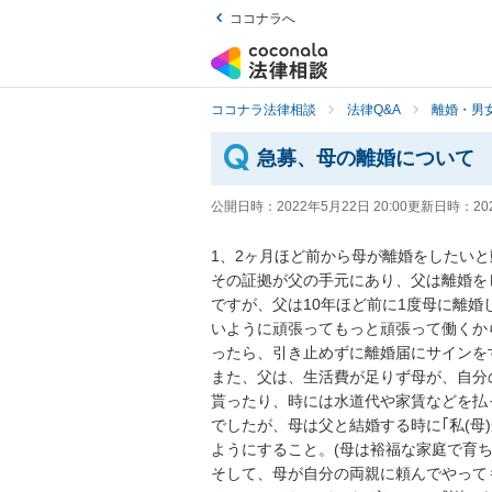
ココナラへ
ココナラ法律相談
法律Q&A
離婚・男
急募、母の離婚について
公開日時：
2022年5月22日 20:00
更新日時：
20
1、2ヶ月ほど前から母が離婚をしたい
その証拠が父の手元にあり、父は離婚を
ですが、父は10年ほど前に1度母に離婚
いように頑張ってもっと頑張って働くか
ったら、引き止めずに離婚届にサインを
また、父は、生活費が足りず母が、自分
貰ったり、時には水道代や家賃などを払
でしたが、母は父と結婚する時に｢私(母
ようにすること。(母は裕福な家庭で育ち
そして、母が自分の両親に頼んでやって