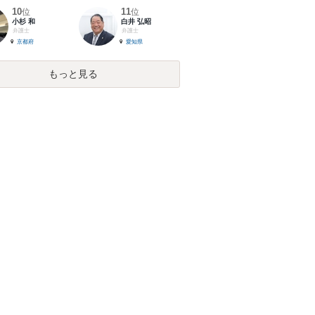
10
11
位
位
小杉 和
白井 弘昭
弁護士
弁護士
京都府
愛知県
もっと見る