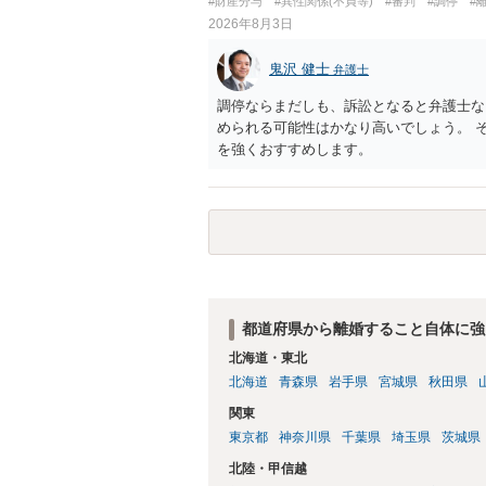
#財産分与
#異性関係(不貞等)
#審判
#調停
#
2026年8月3日
鬼沢 健士
弁護士
調停ならまだしも、訴訟となると弁護士な
められる可能性はかなり高いでしょう。 
を強くおすすめします。
都道府県から離婚すること自体に強
北海道・東北
北海道
青森県
岩手県
宮城県
秋田県
関東
東京都
神奈川県
千葉県
埼玉県
茨城県
北陸・甲信越