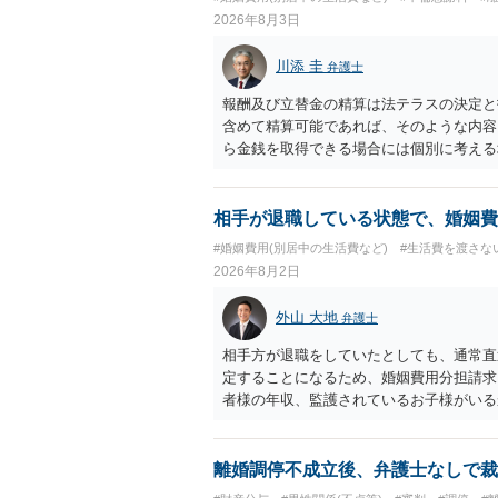
2026年8月3日
川添 圭
弁護士
報酬及び立替金の精算は法テラスの決定と
含めて精算可能であれば、そのような内容
ら金銭を取得できる場合には個別に考える
ラスへお尋ねいただいた方が確実です。
相手が退職している状態で、婚姻費
#婚姻費用(別居中の生活費など)
#生活費を渡さな
2026年8月2日
外山 大地
弁護士
相手方が退職をしていたとしても、通常直
定することになるため、婚姻費用分担請求
者様の年収、監護されているお子様がいる
ます。
離婚調停不成立後、弁護士なしで裁