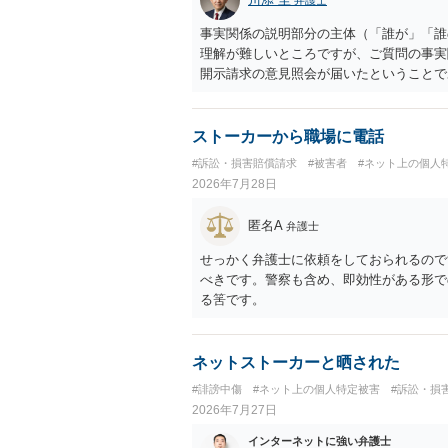
事実関係の説明部分の主体（「誰が」「誰
理解が難しいところですが、ご質問の事実
開示請求の意見照会が届いたということで
れ、開示請求者（の代理人弁護士）が、夫
可能性があるように思われます。この場合
者があなたであるという内容とともに、あ
ストーカーから職場に電話
た「相手方の法律事務所」というのがプロ
#訴訟・損害賠償請求
#被害者
#ネット上の個人
理人の事務所なのかが不明ですが、もし前
2026年7月28日
者であるなら、夫を被告として提訴に至る
状況（別居中なのか、夫婦関係は良好なの
匿名A
弁護士
があり、実際にどのような対応がベターな
事実関係を整理した上で弁護士へ直接相談
せっかく弁護士に依頼をしておられるので
べきです。警察も含め、即効性がある形で
る筈です。
ネットストーカーと晒された
#誹謗中傷
#ネット上の個人特定被害
#訴訟・損
2026年7月27日
インターネットに強い弁護士