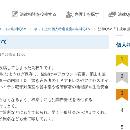
法律相談を投稿する
弁護士を探す
法律Q
ネットの法律Q&A
ネット上の個人特定被害の法律Q&A
法律Q&A「未成年
いて
個人
2年5月5日 12:00
1
投稿してしまった高校生です。

無意味なようログ保存し、鍵掛けやアカウント変更、消去も無
2
ターの内部ＩＤ、書き込み者のＩＰアドレスやアクセスポイ
ハイテク犯罪対策室や警本部や各警察署の地域課や生活安全
3
らなくなるよう、検察庁にも犯罪告発状を送付する。

しとく。

4
ご近所などにも全て知られ、早く一般社会から消えてくれ。

所氏名なども全て曝しておく。

5