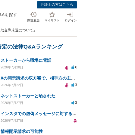
弁護士の方はこちら
&Aを探す
閲覧履歴
マイリスト
ログイン
 援助交際未遂について」
特定の法律Q&Aランキング
ストーカーから職場に電話
6
2026年7月28日
Xの開示請求の双方審で、相手方の主張が口頭ばかりで把握しきれません
3
2026年7月22日
ネットストーカーと晒された
3
2026年7月27日
インスタでの虚偽メッセージに対する法的対応の必要性は？
2026年7月27日
情報開示請求の可能性