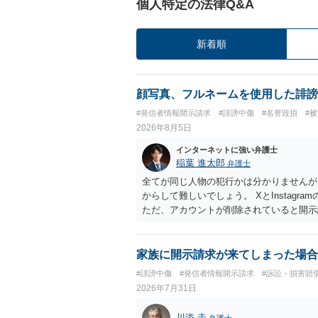
個人特定の法律Q&A
新着順
顔写真、フルネームを使用した誹謗
#発信者情報開示請求
#誹謗中傷
#名誉毀損
#
2026年8月5日
インターネットに強い弁護士
稲葉 進太郎
弁護士
全てが同じ人物の犯行かは分かりませんが
からして難しいでしょう。 XとInstag
ただ、アカウントが削除されていると開示
削除されている場合、今から進めても失敗
相手に全ての弁護士費用を負担させること
せることができるでしょう。訴訟で判決と
家族に開示請求が来てしまった場合
ない場合があり何ともいえないところでし
#誹謗中傷
#発信者情報開示請求
#訴訟・損害賠
2026年7月31日
川添 圭
弁護士