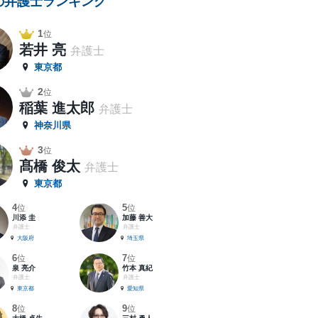
の弁護士ランキング
1
位
若井 亮
弁護士
東京都
2
位
稲葉 進太郎
弁護士
神奈川県
3
位
髙橋 俊太
弁護士
東京都
4
5
位
位
川添 圭
加藤 善大
弁護士
弁護士
大阪府
埼玉県
6
7
位
位
泉 亮介
竹本 真紀
弁護士
弁護士
東京都
愛知県
8
9
位
位