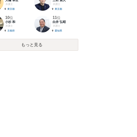
大橋 卓生
三村 勇人
弁護士
弁護士
東京都
東京都
10
11
位
位
小杉 和
白井 弘昭
弁護士
弁護士
京都府
愛知県
もっと見る