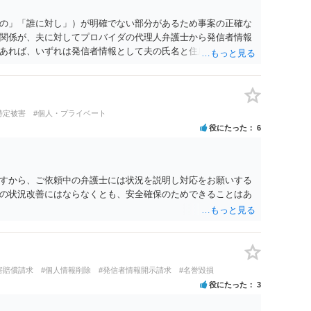
の」「誰に対し」）が明確でない部分があるため事案の正確な
関係が、夫に対してプロバイダの代理人弁護士から発信者情報
あれば、いずれは発信者情報として夫の氏名と住所が開示さ
に対して内容証明郵便を送ったり訴訟の提起がなされたりする
は、開示請求者（とある女性？）の代理人弁護士へ、実は投稿
なたから連絡することもあり得ます。 夫がクレーム電話を入れ
バイダの代理人の事務所であるのか、それとも開示請求者の代
特定被害
#個人・プライベート
者であれば、書類の再送要請にはあまり意味はなく、一方、後
役にたった
6
可能性も考える必要が出てきます。 あなたと夫との夫婦関係の
か、あなたが夫へ嘘をついたのか等）がよくわからないところ
のかを正確に検討するためには、公開の相談ではなく、詳しい
するべきでしょう。
すから、ご依頼中の弁護士には状況を説明し対応をお願いする
の状況改善にはならなくとも、安全確保のためできることはあ
害賠償請求
#個人情報削除
#発信者情報開示請求
#名誉毀損
役にたった
3