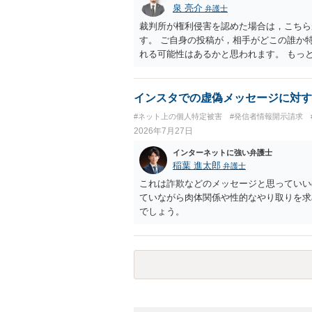
泉 亮介
弁護士
裁判所が権利侵害を認めた場合は，こちら
す。 ご自身の投稿が，相手がどこの誰か
れる可能性はあるかと思われます。 もっ
で，ネットストーカーとして晒したのであ
ょう。
インスタでの虚偽メッセージに対す
#ネット上の個人特定被害
#発信者情報開示請求
2026年7月27日
インターネットに強い弁護士
稲葉 進太郎
弁護士
これは詐欺などのメッセージと思っていい
ていながら肉体関係や性的なやり取りを求
でしょう。