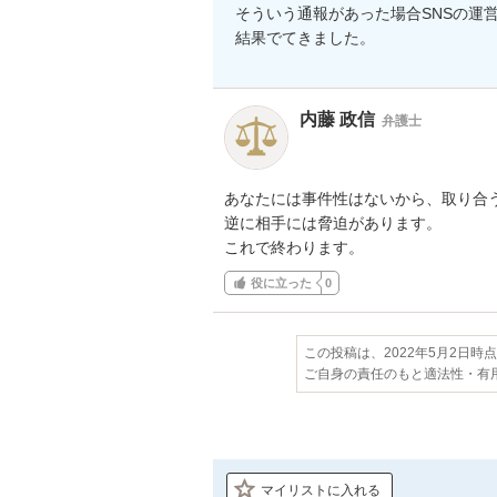
そういう通報があった場合SNSの運
結果でてきました。
内藤 政信
弁護士
あなたには事件性はないから、取り合う
逆に相手には脅迫があります。

これで終わります。
役に立った
0
この投稿は、2022年5月2日時
ご自身の責任のもと適法性・有
マイリストに入れる