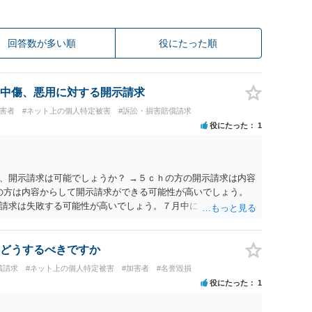
回答数が多い順
役にたった順
中傷、悪用に対する開示請求
被害者
#ネット上の個人特定被害
#訴訟・損害賠償請求
役にたった
1
、開示請求は可能でしょうか？ →５ｃｈの方の開示請求は内容
ramの方は内容からして開示請求ができる可能性が高いでしょう。
請求は失敗する可能性が高いでしょう。７月中にアカウントが
する可能性が高いように思われます。 相手を特定できた場合、
は可能でしょうか？ →訴訟外の交渉で相手方が認めれば負担さ
なった場合は、実際の弁護士費用が認められる場合と認められ
どうするべきですか
ょう。
償請求
#ネット上の個人特定被害
#加害者
#名誉毀損
役にたった
1