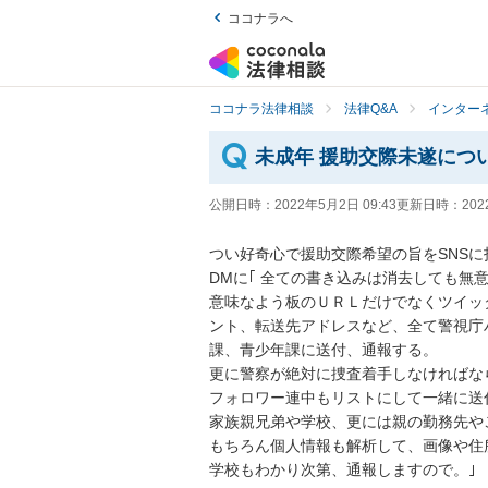
ココナラへ
ココナラ法律相談
法律Q&A
インター
未成年 援助交際未遂につ
公開日時：
2022年5月2日 09:43
更新日時：
202
つい好奇心で援助交際希望の旨をSNSに
DMに｢ 全ての書き込みは消去しても
意味なよう板のＵＲＬだけでなくツイッ
ント、転送先アドレスなど、全て警視庁
課、青少年課に送付、通報する。

更に警察が絶対に捜査着手しなければな
フォロワー連中もリストにして一緒に送付
家族親兄弟や学校、更には親の勤務先や
もちろん個人情報も解析して、画像や住
学校もわかり次第、通報しますので。｣
