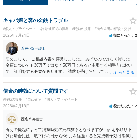
キャバ嬢と客の金銭トラブル
#個人・プライベート
#詐欺被害での債務
#時効の援用
#借金返済の相談・交渉
2026年7月24日
役にたった
2
若井 亮
弁護士
初めまして。 ご相談内容を拝見しました。 あげたのではなく貸した、
金額についても30万円ではなく50万円であると主張する相手方におい
て、証明をする必要があります。 請求を受けたとしても、もらったも
のであることを伝え、貸したというのであれば証拠を出すよう申し入
れることになるでしょう。 請求があるまでは、こちらからアクション
を起こす必要はないかと思います。
借金の時効について質問です
#時効の援用
#自己破産
#個人・プライベート
2026年7月18日
役にたった
2
匿名A
弁護士
訴えの提起によって消滅時効の完成猶予となりますが、訴えを取り下
げた場合には、取下げの日から6か月を経過すると完成猶予効は消滅し