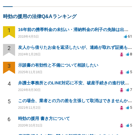
時効の援用の法律Q&Aランキング
1
16年前の携帯料金の未払い・滞納料金の利子の免除は出来ますか？
61
2018年4月5日
2
友人から借りたお金を返済したいが、連絡が取れず証拠もない場合、どのように対処すればよいか？
8
2024年1月28日
3
示談書の有効性と不備について相談したい
5
2025年11月18日
4
弁護士事務所とのLINE対応に不安、破産手続きの進行状況は？
7
2024年8月30日
5
この場合、業者との力の差を主張して取消はできませんか？そうなら、強迫でしか戦えないのでしょうか？
5
2021年11月2日
6
時効の援用 書き方について
5
2020年10月31日