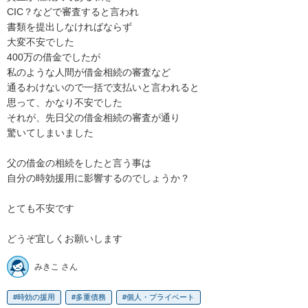
CIC？などで審査すると言われ

書類を提出しなければならず

大変不安でした

400万の借金でしたが

私のような人間が借金相続の審査など

通るわけないので一括で支払いと言われると

思って、かなり不安でした

それが、先日父の借金相続の審査が通り

驚いてしまいました

父の借金の相続をしたと言う事は

自分の時効援用に影響するのでしょうか？

とても不安です

どうぞ宜しくお願いします
みきこ さん
時効の援用
多重債務
個人・プライベート