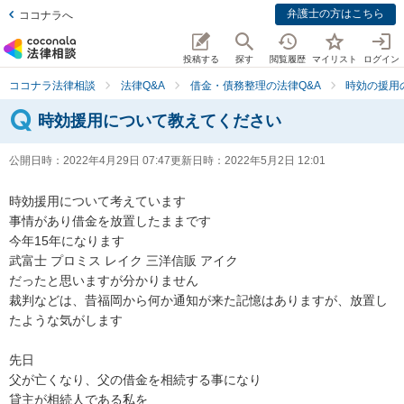
弁護士の方はこちら
ココナラへ
投稿する
探す
閲覧履歴
マイリスト
ログイン
ココナラ法律相談
法律Q&A
借金・債務整理の法律Q&A
時効の援用
時効援用について教えてください
公開日時：
2022年4月29日 07:47
更新日時：
2022年5月2日 12:01
時効援用について考えています

事情があり借金を放置したままです

今年15年になります

武富士 プロミス レイク 三洋信販 アイク

だったと思いますが分かりません

裁判などは、昔福岡から何か通知が来た記憶はありますが、放置し
たような気がします

先日

父が亡くなり、父の借金を相続する事になり

貸主が相続人である私を
