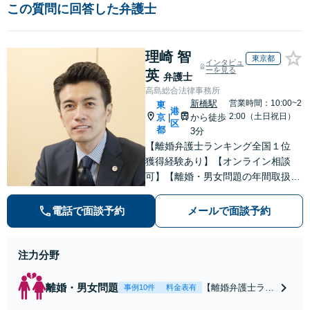
この質問に回答した弁護士
理崎 智
東京都
インタビュ
ーを見る
英
弁護士
高島総合法律事務所
新橋駅
営業時間：10:00~2
東
港
2:00（土日祝日）
京
から徒歩
|
区
都
3分
【離婚弁護士ランキング全国１位
獲得経験あり】【オンライン相談
可】【離婚・男女問題の年間取扱件
数100件以上】 離婚や男女問題で泣
き寝入りしたくないという方は是非
電話で面談予約
メールで面談予約
ご相談ください。
注力分野
離婚・男女問題
【離婚弁護士ラン
事例10件
料金表有
キング全国１位