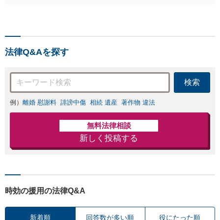
獲得経験あり】
【初回相談料１時
間１万１０００
円】【離婚・不倫
問題に特化／実績
法律Q&Aを探す
多数】財産分与、
慰謝料、養育費等
で金銭的に満足で
検索
きる解決を目指し
ます。
例）
離婚 慰謝料
誹謗中傷
相続 遺産
著作物 違法
無料法律相談
新しく投稿する
時効の援用の法律Q&A
新着順
回答数が多い順
役にたった順