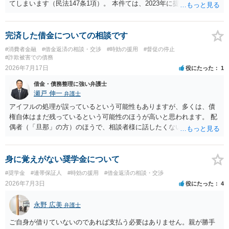
てしまいます（民法147条1項）。 本件ては、2023年に提訴された債権
者については時効の更新はなされておらず、2026年5月に提訴された債
権者については取下げ日から6か月以内に再提訴しなければやはり時効
は更新しないことになります。ただし、消滅時効の起算点は、不払い
完済した借金についての相談です
日ではなく期限の利益喪失日（通常は所定の分割の支払期日から1～2
#消費者金融
#借金返済の相談・交渉
#時効の援用
#督促の停止
か月程度経過しても支払いがなければ一括返済可能という契約になっ
#詐欺被害での債務
ている）ですので、時効期間の経過が2027年1月であるとは限りません
2026年7月17日
役にたった
1
（3月や4月といった可能性がある）。
借金・債務整理に強い弁護士
瀬戸 伸一
弁護士
アイフルの処理が誤っているという可能性もありますが、多くは、債
権自体はまだ残っているという可能性のほうが高いと思われます。 配
偶者（「旦那」の方）のほうで、相談者様に話したくない事情等もあ
るのではないかと推察いたします。 長期間経過していれば、消滅時効
援用という方法も取れる可能性があるため、御主人に法律事務所に相
談にいくように説得されてはどうでしょうか。相談者様が一緒だと話
身に覚えがない奨学金について
せない事情もあるかもしれないのでおひとりで行ってもらうほうがい
#奨学金
#連帯保証人
#時効の援用
#借金返済の相談・交渉
いかもしれません。 配偶者の債務がある状態で配偶者が亡くなると債
2026年7月3日
役にたった
4
務を相談者様が相続するという状態になる（相続放棄などの亡くなっ
てからの方法もありますが）ため、相談者様にも関係することだとし
永野 広美
弁護士
て相談にいくようにお話してみてはどうでしょうか。
ご自身が借りていないのであれば支払う必要はありません。親が勝手