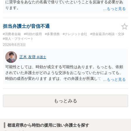
に奨学金をあなたの名義で借りていたということを反論する必要があ
ります。
担当弁護士が音信不通
#消費者金融
#時効の援用
#多重債務
#クレジット会社
#借金返済の相談・交渉
#個人・プライベート
2026年6月3日
正木 友啓
弁護士
可能性としては、時効が成立する可能性はあります。もっとも、依頼
されていた弁護士がどのような交渉をおこなっていたかによっても、
時効の成否が変わります まずは、その弁護士が所属していた弁護士会
（お住まいを見ると、愛知県弁護士会でしょうか）に、依頼していた
弁護士と長期間連絡が取れない旨をお問い合わせください
もっとみる
都道府県から時効の援用に強い弁護士を探す