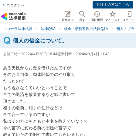
弁護士の方はこちら
ココナラへ
投稿する
探す
閲覧履歴
マイリスト
ログイン
ココナラ法律相談
法律Q&A
借金・債務整理の法律Q&A
個人・プラ
個人の借金について。
公開日時：
2022年4月28日 18:44
更新日時：
2024年9月4日 11:43
ある男性からお金を借りたんですが

そのお金自体、肉体関係でのやり取り

だったので

もう返さなくていいということで

全ての返済を放棄するなど紙に書いて

頂きました。

相手の名前、相手の住所などは

全て合っているのですが

私はその方にもともと本名を教えていなくて

今の苗字に変わる前の旧姓の苗字で

教えていたので旧姓で書いてもらいました。
