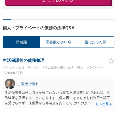
個人・プライベートの債務の法律Q&A
新着順
回答数が多い順
役にたった順
生活保護後の債務整理
#クレジット会社
#リボ払い
#借金返済の相談・交渉
#個人・プライベート
2026年8月7日
川添 圭
弁護士
生活保護費以外に収入を得ていない（就労不能状態）のであれば、自
己破産を選択することになります（個人再生はそもそも裁判所の認可
を受けられず、保護費から弁済金を捻出してはいけないため任意整理
という選択肢もありません）。法テラスの法律扶助を利用すれば弁護
士費用は法テラスが負担し、裁判所の予納金等も法テラスが援助して