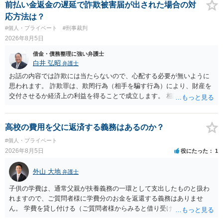
くれるため、弁護士へ自己破産を任せれば解決します。
前払い金返金の遅延で詐欺被害届が出された場合の対
応方法は？
#個人・プライベート
#刑事裁判
2026年8月5日
借金・債務整理に強い弁護士
白井 弘昭
弁護士
お話の内容では詐欺には当たらないので、心配する必要が無いように
思われます。 詐欺罪は、欺罔行為（相手を騙す行為）により、財産を
交付させるか経済上の利益を得ることで成立します。 相談者さんは、
お金が返金できないというだけで、何ら相手を騙していません。 です
ので、詐欺罪の実行行為性が無く罪に問うことはできません。 おそら
く、相手が真実を話せば警察も取り合わないと思いますが、虚偽の内
高校の費用を父に返済する義務はあるのか？
容を述べた場合は、捜査はあるかもしれません。 ただし、捜査におい
#個人・プライベート
て、真実を説明すれば、「ちゃんと返しなさいよ」程度の注意で済む
2026年8月5日
役にたった
1
ことだと思われます。 また、返せるお金が無いのであれば、返せない
のは致し方ありません。真摯に分割して支払うことを相手に告げてい
外山 大地
弁護士
くのみでしょう。 以上、ご参考まで。
子供の学費は、通常父親が扶養義務の一環として支出したものと扱わ
れますので、ご質問者様に学費分のお金を返還する義務はありませ
ん。 学費を貸し付ける（ご質問者様からみると借り受ける）といった
合意がない限りは、法的に返す義務があると主張するのは難しいでし