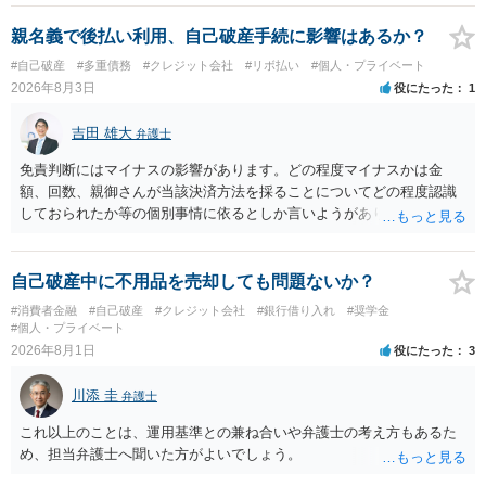
ょう。
親名義で後払い利用、自己破産手続に影響はあるか？
#自己破産
#多重債務
#クレジット会社
#リボ払い
#個人・プライベート
2026年8月3日
役にたった
1
吉田 雄大
弁護士
免責判断にはマイナスの影響があります。どの程度マイナスかは金
額、回数、親御さんが当該決済方法を採ることについてどの程度認識
しておられたか等の個別事情に依るとしか言いようがありません。 と
もあれ、依頼しておられる弁護士さんに直ちに具体的状況をお伝えに
なって相談し、善後策を考えることをお勧めします。
自己破産中に不用品を売却しても問題ないか？
#消費者金融
#自己破産
#クレジット会社
#銀行借り入れ
#奨学金
#個人・プライベート
2026年8月1日
役にたった
3
川添 圭
弁護士
これ以上のことは、運用基準との兼ね合いや弁護士の考え方もあるた
め、担当弁護士へ聞いた方がよいでしょう。