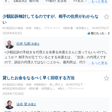
す。 【振込先】 銀行名 ○○銀行 支店名 ○○支店 預金種別 普通
口座番号 ○○○○○○○ 口座名義 ○○○○ 万一、上記期限までに返金がな
されない場合には、貴殿には任意に返金する意思がないものと判断
し、やむを得ず、返還金23万円及びこれに対する遅延損害金の支払い
少額訟訴検討してるのですが、相手の住所がわからな
を求める民事訴訟、支払督促その他必要な法的手続を直ちに講じま
い
す。 その際には、訴訟に要する費用その他法令上認められる金員につ
#少額訴訟の相談・依頼
#個人・プライベート
#契約書・借用書なし
#140万円以下
いても併せて請求する予定ですので、あらかじめ申し添えます。 本件
2026年8月3日
役にたった
2
は、貴殿自らが契約を解約したことによって生じた返還義務の履行を
求めるものにすぎません。貴殿の仕入先との取引関係や返金時期など
白井 弘昭
弁護士
の内部事情は、私に対する返還義務の発生や履行時期には何ら影響を
及ぼすものではありません。 これ以上、本件の解決を不必要に遅延さ
>少額訟訴の手続きを代理人を名乗る弁護士さんに送ってもいいのでし
せることなく、誠意をもって速やかに返金手続を履行されるよう、強
ょうか？ 相手方が立てているとする弁護士は、「交渉」の代理人です
く求めます。 以上
ので、訴訟の代理人ではないことから、裁判所は、代理人宛ての訴状
を受け取ることは無いと思われます。 なお、交渉段階で代理人が就い
ている場合は、相手方（被告）の住所で訴状を作成提出し、裁判所に
代理人が就いていたことを知らせると（訴状の記載内容から明らかな
貸したお金をなるべく早く回収する方法
場合も）、裁判所が当該代理人弁護士に事前連絡し、引き続き訴訟も
#少額訴訟の相談・依頼
#強制執行・差し押さえ
#140万円以下
受任するかを聞いたうえで、受任の意志が明らかになったところで、
#内容証明作成送付
#契約書・借用書なし
#個人・プライベート
直接被告に送達するのではなく、代理人に訴状の受領を促すこともあ
2026年7月28日
ります。 ラインのやり取りでしか証拠がないと、実際の本人性が明ら
かではありません。もちろん弁護士（２０万円の請求で代理人弁護士
澁谷 望
弁護士
に委任するかも疑わしいのですが）も住所は明らかにしないでしょ