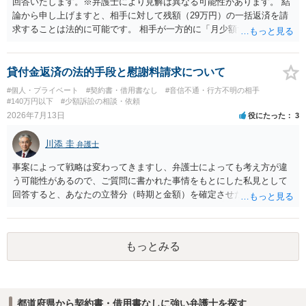
う。 何か本人を示す事実（振込先などの情報）から、相手の住所等の
回答いたします。※弁護士により見解は異なる可能性があります。 結
情報を割り出していくしかないように思えます。 以上、ご参考まで。
論から申し上げますと、相手に対して残額（29万円）の一括返済を請
求することは法的に可能です。 相手が一方的に「月少額ずつ返す」と
言ってきたとしても、あなたが同意していない以上、分割払いの合意
は成立していません。当初の返済期日も過ぎているため、一括返済を
求める権利があります。 具体的には、以下の手順で進めるのが効果的
貸付金返済の法的手段と慰謝料請求について
です。 分割拒否と一括請求の通知：PayPayのメッセージ等で「分割
#個人・プライベート
#契約書・借用書なし
#音信不通・行方不明の相手
払いには同意していないため、残額の一括払いを求める」旨を明確に
#140万円以下
#少額訴訟の相談・依頼
伝えます。 相手の本名・住所の確認：応じない場合に法的手段（少額
2026年7月13日
役にたった
3
訴訟など）をとるには、相手の身元が必要です。分からない場合は、
まず本名や住所の特定を進めてください。 相手が購入した高額商品
川添 圭
弁護士
（Switch2等）の事実も踏まえ、応じない場合は法的措置を辞さない姿
勢で交渉に臨むのが現実的かと思います。
事案によって戦略は変わってきますし、弁護士によっても考え方が違
う可能性があるので、ご質問に書かれた事情をもとにした私見として
回答すると、あなたの立替分（時期と金額）を確定させた上で、淡々
と訴訟提起する方がよい事案ではないかと思料します。支払督促だ
と、もし異議申立てがなされる可能性が高そうであれば時間の浪費
（通常訴訟へ移行する日数分空転する）になりますし、支払督促及び
もっとみる
その異議後の通常訴訟は相手方の住所地が管轄裁判所になるため（特
に相手方が遠方である場合は）対応が面倒な場合があるからです。相
手方の主張については、和解で減額を考慮すればよいと思います。 な
お、残念ながら、「連絡も返ってこず、返済の目処も立たずで精神的
都道府県から契約書・借用書なしに強い弁護士を探す
ダメージが大きく」という理由では、慰謝料請求は通常は認められま