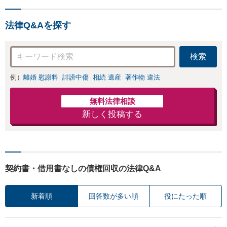
法律Q&Aを探す
検索
例）
離婚 慰謝料
誹謗中傷
相続 遺産
著作物 違法
無料法律相談
新しく投稿する
契約書・借用書なしの債権回収の法律Q&A
新着順
回答数が多い順
役にたった順