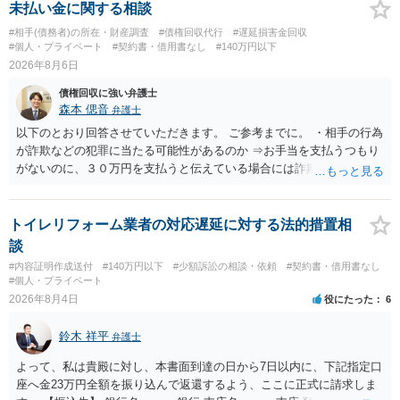
未払い金に関する相談
#相手(債務者)の所在・財産調査
#債権回収代行
#遅延損害金回収
#個人・プライベート
#契約書・借用書なし
#140万円以下
2026年8月6日
債権回収に強い弁護士
森本 偲音
弁護士
以下のとおり回答させていただきます。 ご参考までに。 ・相手の行為
が詐欺などの犯罪に当たる可能性があるのか ⇒お手当を支払うつもり
がないのに、３０万円を支払うと伝えている場合には詐欺罪に該当す
る可能性があります。 ・未払い金を回収するためにどのような法的手
段が取れるのか ⇒契約に基づく履行請求として３０万円を請求するこ
とが考えられますが、 パパ活の契約は、売春防止法に抵触する契約
トイレリフォーム業者の対応遅延に対する法的措置相
であるため、公序良俗に反する契約として 民法上無効（民法９０
談
条）となるため、相手方に請求できない可能性が高いです。 ・相手の
#内容証明作成送付
#140万円以下
#少額訴訟の相談・依頼
#契約書・借用書なし
氏名や住所が分からない状態でも対応可能なのか ⇒訴訟等の裁判上の
#個人・プライベート
手続を利用する場合には、原則として相手方の住所・氏名を把握して
2026年8月4日
役にたった
6
いる必要があります。
鈴木 祥平
弁護士
よって、私は貴殿に対し、本書面到達の日から7日以内に、下記指定口
座へ金23万円全額を振り込んで返還するよう、ここに正式に請求しま