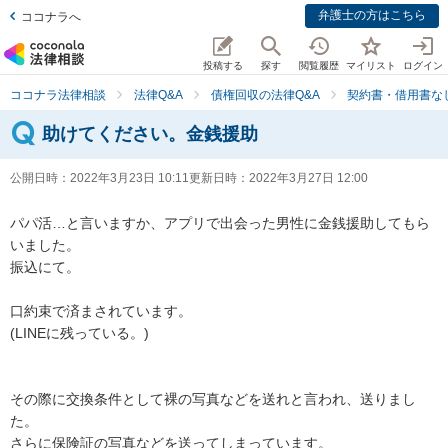
弁護士の方はこちら
ココナラへ
投稿する
探す
閲覧履歴
マイリスト
ログイン
ココナラ法律相談
法律Q&A
債権回収の法律Q&A
契約書・借用書な
助けてください。金銭援助
公開日時：
2022年3月23日 10:11
更新日時：
2022年3月27日 12:00
パパ活…と言いますか、アプリで出会った男性に金銭援助してもら
いました。

振込にて。

口約束で済まされています。

(LINEに残っている。)

その際に交換条件として裸の写真などを送れと言われ、送りまし
た。

さらに保険証の写真などを送ってしまっています。
