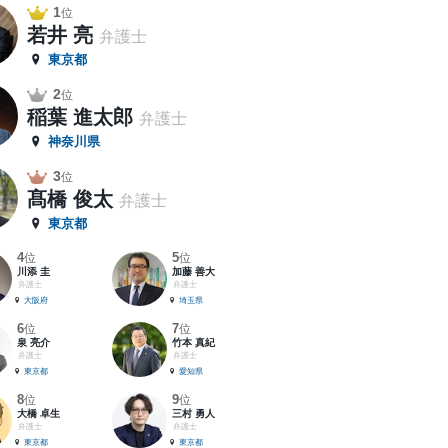
1
位
若井 亮
弁護士
東京都
2
位
稲葉 進太郎
弁護士
神奈川県
3
位
髙橋 俊太
弁護士
東京都
4
5
位
位
川添 圭
加藤 善大
弁護士
弁護士
大阪府
埼玉県
6
7
位
位
泉 亮介
竹本 真紀
弁護士
弁護士
東京都
愛知県
8
9
位
位
大橋 卓生
三村 勇人
弁護士
弁護士
東京都
東京都