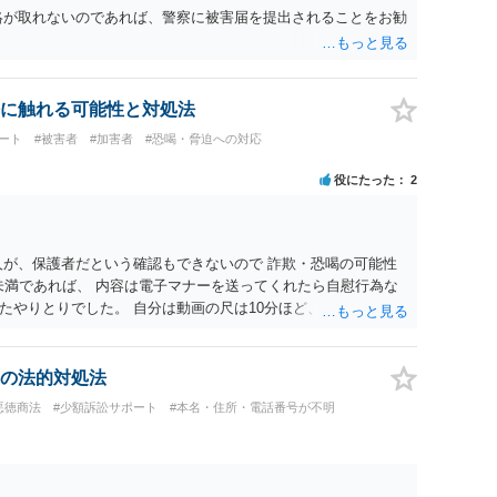
絡が取れないのであれば、警察に被害届を提出されることをお勧
に触れる可能性と対処法
ート
#被害者
#加害者
#恐喝・脅迫への対応
役にたった
2
人が、保護者だという確認もできないので 詐欺・恐喝の可能性
未満であれば、 内容は電子マナーを送ってくれたら自慰行為な
たやりとりでした。 自分は動画の尺は10分ほど、服を着たまま
求された金額(1000円程度)の電子マネーを送信してしまいま
顔の雰囲気の写真を交換して欲しい、住んでいる都道府県と区を
り取りをしていました。 というやりとりは、青少年条例違反
の法的対処法
歳未満と知らなくても処罰可能です。
悪徳商法
#少額訴訟サポート
#本名・住所・電話番号が不明