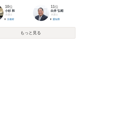
10
11
位
位
小杉 和
白井 弘昭
弁護士
弁護士
京都府
愛知県
もっと見る