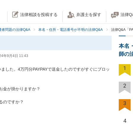
法律相談を投稿する
弁護士を探す
法律Q
費者問題の法律Q&A
本名・住所・電話番号が不明の法律Q&A
法律Q&A「PA
本名
師の
24年9月4日 11:43
1
いました。4万円分PAYPAYで送金したのですがすぐにブロッ
2
お金が掛かりますか？

るのですか？
3
4