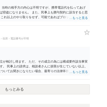
。 当時の相手方の内心は不明ですが、携帯電話代を払ってあげ
ば窃盗になりません。 また、民事上も贈与契約に該当すると思
 これ以上のやり取りをせず、可能であればブロックをするよう
りの警察署に相談をしても良いかもしれません。 以上、ご参考
名・住所・電話番号が不明
立が検討し得ます。 ただ、その成立の為には構成要件該当事実
す。 民事上の請求は、相談者さんに損害が生じていない以上、
についてお聞きになりたい場合、最寄りの法律事務所での相談を
もっとみる