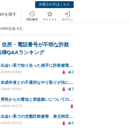
弁護士の方はこちら
&Aを探す
閲覧履歴
マイリスト
ログイン
YPAY詐欺 4万」
・住所・電話番号が不明な詐欺
法律Q&Aランキング
出会い系で知り合った相手に詐欺被害、免許証の悪用リスクと対策。
2
2026年7月26日
未成年者との不適切なやり取りが法に触れる可能性と対処法
2
2026年7月26日
男性からの脅迫と窃盗疑いについての法的対処法
2026年7月27日
出会い系での交際詐欺被害、身元特定と返金請求の方法は？
3
2026年7月17日