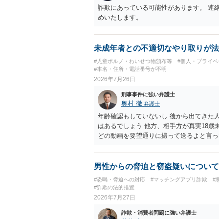
詐欺にあっている可能性があります。 連
めいたします。
未成年者との不適切なやり取りが法
#児童ポルノ・わいせつ物頒布等
#個人・プライベ
#本名・住所・電話番号が不明
2026年7月26日
刑事事件に強い弁護士
奥村 徹
弁護士
年齢確認もしていないし 後から出てきた
はあるでしょう 他方、相手方が真実18歳
どの動画を要望通りに撮って送るよと言っ
で胸を触って欲しい、などの要望をして、要
した。 そこから、撮影するまで暇なので
教えてと言われたので教えたりと言ったや
男性からの脅迫と窃盗疑いについて
（わいせつ行為）の疑いがあります。18
#恐喝・脅迫への対応
#マッチングアプリ詐欺
#
#詐欺の法的措置
2026年7月27日
詐欺・消費者問題に強い弁護士