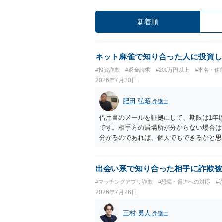
新着順
ネット麻雀で知り合った人に投資し
#投資詐欺
#返金請求
#200万円以上
#本名・住
2026年7月30日
肥田 弘昭
弁護士
借用書のメールを証拠にして、期限は1年
です。相手方の居場所が分からない場合は
分かるのであれば、個人でもできるかと思
出会い系で知り合った相手に詐欺被
#マッチングアプリ詐欺
#恐喝・脅迫への対応
#
2026年7月26日
三村 勇人
弁護士