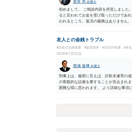
若井 亮
弁護士
初めまして。 ご相談内容を拝見しました
ると言われてお金を受け取っただけであれ
われるところ、返済の義務はありません。
にしてください。 ご不安であれば、最寄
になれば幸いです。
友人との金銭トラブル
#詐欺の法的措置
#架空請求
#10万円未満
#本
2026年7月22日
西浦 嘉博
弁護士
刑事上は、厳密に言えば、詐欺未遂罪の成
の客観的な証拠を要することが見込まれま
困難な様に思われます。 より詳細な事項
検討ください。 上記、ご参考ください。