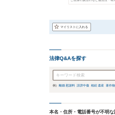
マイリストに入れる
法律Q&Aを探す
例）
離婚 慰謝料
誹謗中傷
相続 遺産
著作物
本名・住所・電話番号が不明な