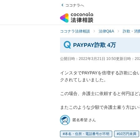
ココナラへ
ココナラ法律相談
法律Q&A
詐欺・消
PAYPAY詐欺 4万
公開日時：
2022年3月21日 10:50
更新日時：
20
インスタでPAYPAYを倍増する詐欺に会
クされてしまいました。 

この場合、弁護士に依頼すると何円ほど
またこのような少額で弁護士雇う方はい
匿名希望 さん
本名・住所・電話番号が不明
10万円未満