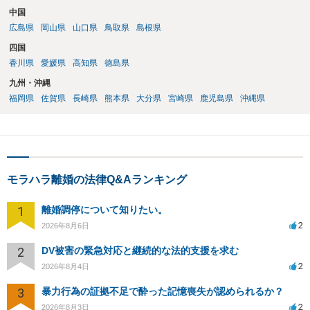
中国
広島県
岡山県
山口県
鳥取県
島根県
四国
香川県
愛媛県
高知県
徳島県
九州・沖縄
福岡県
佐賀県
長崎県
熊本県
大分県
宮崎県
鹿児島県
沖縄県
モラハラ離婚の法律Q&Aランキング
1
離婚調停について知りたい。
2
2026年8月6日
2
DV被害の緊急対応と継続的な法的支援を求む
2
2026年8月4日
3
暴力行為の証拠不足で酔った記憶喪失が認められるか？
2
2026年8月3日