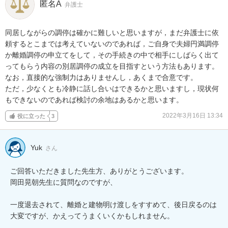
匿名A
弁護士
同居しながらの調停は確かに難しいと思いますが，まだ弁護士に依
頼するとこまでは考えていないのであれば，ご自身で夫婦円満調停
か離婚調停の申立てをして，その手続きの中で相手にしばらく出て
ってもらう内容の別居調停の成立を目指すという方法もあります。

なお，直接的な強制力はありませんし，あくまで合意です。

ただ，少なくとも冷静に話し合いはできるかと思いますし，現状何
もできないのであれば検討の余地はあるかと思います。
2022年3月16日 13:34
役に立った
3
Yuk
さん
ご回答いただきました先生方、ありがとうございます。

岡田晃朝先生に質問なのですが、

一度退去されて、離婚と建物明け渡しをすすめて、後日戻るのは
大変ですが、かえってうまくいくかもしれません。
