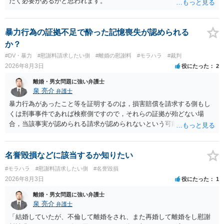
だく必要があるかと思われます。
暴力行為の証拠不足で酔った記憶喪失が認められる
か？
#DV・暴力
#慰謝料請求したい側
#離婚の慰謝料
#モラハラ
#裁判
2026年8月3日
役にたった
2
離婚・男女問題に強い弁護士
泉 亮介
弁護士
暴力行為があったこと等を証明するのは，損害賠償を請求する側もし
くは刑事事件であれば検察側ですので，それらの証拠が殆どない場
合，当該事実が認められる請求が認められないという可能性はあるで
しょう。
名誉毀損などに該当するか知りたい
#モラハラ
#慰謝料請求したい側
#名誉毀損
2026年8月3日
役にたった
1
離婚・男女問題に強い弁護士
泉 亮介
弁護士
「結婚していたが、不倫して離婚をされ、また再婚して離婚をし慰謝