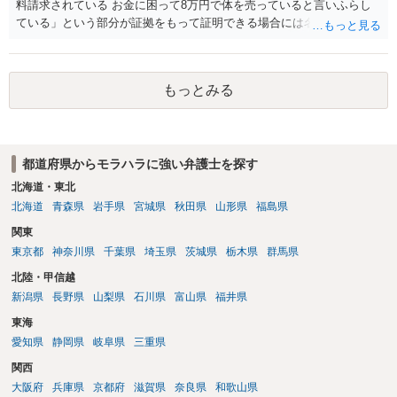
料請求されている お金に困って8万円で体を売っていると言いふらし
ている」という部分が証拠をもって証明できる場合には名誉権侵害や
プライバシー権侵害等を主張し慰謝料請求ができる可能性はあるでし
ょう。 既に弁護士にご依頼されているとのことですので，依頼中の弁
護士と打ち合わせの末どのように対応するかを決められると良いでし
もっとみる
ょう。
都道府県からモラハラに強い弁護士を探す
北海道・東北
北海道
青森県
岩手県
宮城県
秋田県
山形県
福島県
関東
東京都
神奈川県
千葉県
埼玉県
茨城県
栃木県
群馬県
北陸・甲信越
新潟県
長野県
山梨県
石川県
富山県
福井県
東海
愛知県
静岡県
岐阜県
三重県
関西
大阪府
兵庫県
京都府
滋賀県
奈良県
和歌山県