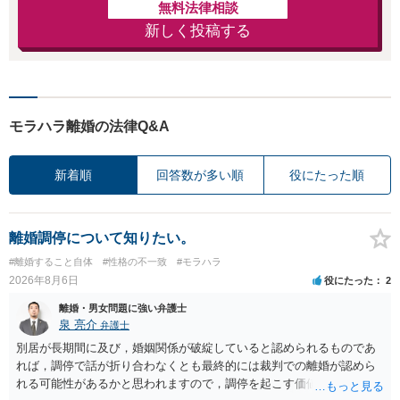
無料法律相談
新しく投稿する
モラハラ離婚の法律Q&A
新着順
回答数が多い順
役にたった順
離婚調停について知りたい。
#離婚すること自体
#性格の不一致
#モラハラ
2026年8月6日
役にたった
2
離婚・男女問題に強い弁護士
泉 亮介
弁護士
別居が長期間に及び，婚姻関係が破綻していると認められるものであ
れば，調停で話が折り合わなくとも最終的には裁判での離婚が認めら
れる可能性があるかと思われますので，調停を起こす価値はあるよう