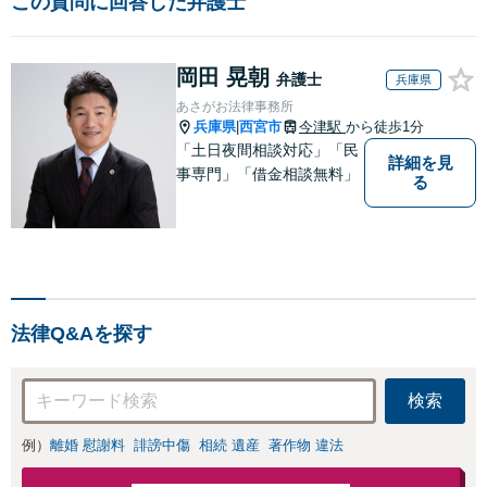
この質問に回答した弁護士
岡田 晃朝
弁護士
兵庫県
あさがお法律事務所
兵庫県
西宮市
今津駅
から徒歩1分
|
「土日夜間相談対応」「民
詳細を見
事専門」「借金相談無料」
る
法律Q&Aを探す
検索
例）
離婚 慰謝料
誹謗中傷
相続 遺産
著作物 違法