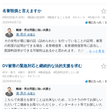
に思われます。 もっとも，調停については，お互いの合意がない限り
は調停が成立するということはないため，相手が合意するメリットを
だしてでも調停で終わらせるよう努めるのか，裁判離婚を見据えて調
名誉毀損と言えますか
停での離婚に固執しないかいずれかの対応は必要となるかと思われま
#異性関係(不貞等)
#離婚の慰謝料
#離婚すること自体
#モラハラ
#性格の不一致
す。 お一人で対応するのは難しい側面もありますので弁護士を立てる
2026年8月7日
役にたった
1
ことを検討されると良いかと思われます。
離婚・男女問題に強い弁護士
泉 亮介
弁護士
その女性が週に嘘の話（詰められた）を行っていることの証明，被害
の程度の証明ができる場合，名誉権侵害，名誉感情侵害等に該当し，
慰謝料請求ができる可能性はあるかと思われます。 ただ弁護士費用を
考えると費用倒れとなるリスクも考えられるため，慎重にご検討され
た方が良いでしょう。
DV被害の緊急対応と継続的な法的支援を求む
#DV・暴力
#暴行・傷害罪
#離婚協議
#慰謝料請求したい側
#生活費を渡さない
#モラハラ
2026年8月4日
役にたった
2
離婚・男女問題に強い弁護士
泉 亮介
弁護士
こちらで弁護士を探すことは出来ないため，ココナラの中でお探しい
ただいてご連絡をお取りいただくか，インターネット等でお探しいた