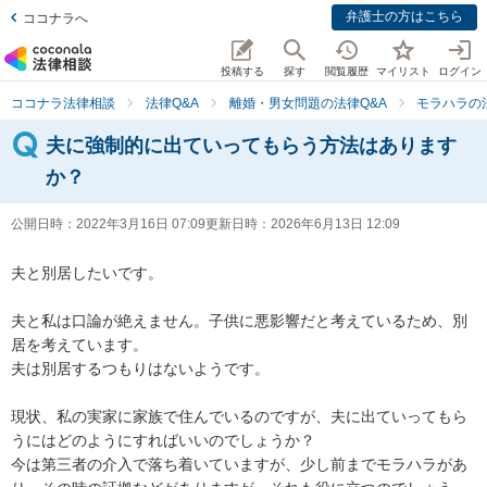
弁護士の方はこちら
ココナラへ
投稿する
探す
閲覧履歴
マイリスト
ログイン
ココナラ法律相談
法律Q&A
離婚・男女問題の法律Q&A
モラハラの
夫に強制的に出ていってもらう方法はあります
か？
公開日時：
2022年3月16日 07:09
更新日時：
2026年6月13日 12:09
夫と別居したいです。

夫と私は口論が絶えません。子供に悪影響だと考えているため、別
居を考えています。

夫は別居するつもりはないようです。

現状、私の実家に家族で住んでいるのですが、夫に出ていってもら
うにはどのようにすればいいのでしょうか？

今は第三者の介入で落ち着いていますが、少し前までモラハラがあ