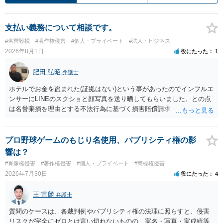
支払い義務について相談です。
#名誉毀損
#著作権侵害
#個人・プライベート
#法人・ビジネス
2026年8月1日
役にたった
1
肥田 弘昭
弁護士
ホテルでお金を盗まれた(証拠はない)という事があったのでインフルエ
ンサーにLINEのスクショと顔写真を送り晒してもらいました。との点
は名誉棄損を理由とする不法行為に基づく損害賠償請求（共同不法行
為）の対象となるかと思います。但し、慰謝料額としては、「その後
その人が会社を経営しているようで仕事が飛んだとのことでその分の
賠償金と8人分の従業員の年間利益を請求すると言われています。」で
プロ野球ゲームのもじり名使用、パブリシティ権の影
の計算がすべて損害とならないかと思いますので、損害額で争っても
響は？
良いかと思います。ご参考にしてください。
#肖像権侵害
#著作権侵害
#個人・プライベート
#商標権侵害
2026年7月30日
役にたった
4
王 宣麟
弁護士
質問のケースは、各裁判例やパブリシティ権の法理に照らすと、侵害
リスクが完全にゼロとは言い切れないものの、実名・写真・実成績等