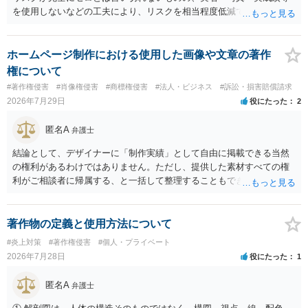
を使用しないなどの工夫により、リスクを相当程度低減できる設計に
なっているかと思います。 ただし、「野球ファンであれば元の選手を
推測できる」という点は、裁判で争われた場合に「専ら顧客吸引力の
利用を目的とする」と判断される余地を残すため、一定の注意が必要
ホームページ制作における使用した画像や文章の著作
です。 また、広告収益の有無は、侵害判断に一定の影響を与える可能
権について
性がありますが、決定的要因ではありません。 パブリシティ権侵害の
#著作権侵害
#肖像権侵害
#商標権侵害
#法人・ビジネス
#訴訟・損害賠償請求
成否は、主に「専ら顧客吸引力の利用を目的とするか」という点で判
2026年7月29日
役にたった
2
断されます。広告収益があることは「商業的目的」を強く示す要素で
すが、それだけで直ちに侵害となるわけではありません。完全無償・
匿名A
弁護士
非営利であれば「表現の自由」「創作物」としての側面が強く評価さ
れる可能性があります。一方、広告収益がある場合は「商業利用」と
結論として、デザイナーに「制作実績」として自由に掲載できる当然
しての色彩が強まり、リスクが高まる可能性があります。 公開前に変
の権利があるわけではありません。ただし、提供した素材すべての権
更・確認しておく事項については、公開の場でアドバイスするにも限
利がご相談者に帰属する、と一括して整理することもできません。 ご
界があるかと思うので、資料等を持参の上、弁護士に相談されること
自身が撮影・執筆した写真や文章は、創作性があれば原則としてご自
も一つかと存じます。
身が著作権者です。 他方、ブランド名、文字主体のロゴ、商品情報、
短いキャッチコピー、販売コンセプトなどは、通常、著作物には当た
著作物の定義と使用方法について
りません。ただし、ロゴに独自の図形やイラスト等が含まれる場合に
#炎上対策
#著作権侵害
#個人・プライベート
は、その表現部分が著作物となる可能性があります。 また、人物写真
2026年7月28日
役にたった
1
の著作権は撮影者に、肖像に関する権利は被写体本人に帰属します
（著作権法2条・17条）。 ウェブサイト全体に当然に著作権が生じる
匿名A
弁護士
わけではありません。デザイナーが独自に制作したイラストやバナー
等は別として、一般的なレイアウトや配色、依頼者から提供された素