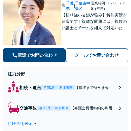
千葉
千葉市中
営業時間：09:00~20:0
|
県
央区
0（平日）
【粘り強い交渉が強み】解決実績が
豊富です！複雑な問題には、複数の
弁護士とチームを組んで対応いたし
ます。【安心・分かりやすい料金体
系】些細なお悩みにも、丁寧に寄り
添い、不安を軽減します。まずはお
気軽にご相談ください。
電話でお問い合わせ
メールでお問い合わせ
注力分野
相続・遺言
【最後まで諦めませ
事例1件
料金表有
ん】親族間の交渉、複
雑な手続き、全て対応
します！不利な条件で
交通事故
【弁護士費用特約の利用＆
事例2件
料金表有
合意してしまう前にご
Zoom相談可】【死亡・骨
相談ください。【土
折・後遺障害・むち打ち
地・不動産】長期化し
他1分野を表示
等】交通事故でご家族がな
ている問題もできる限