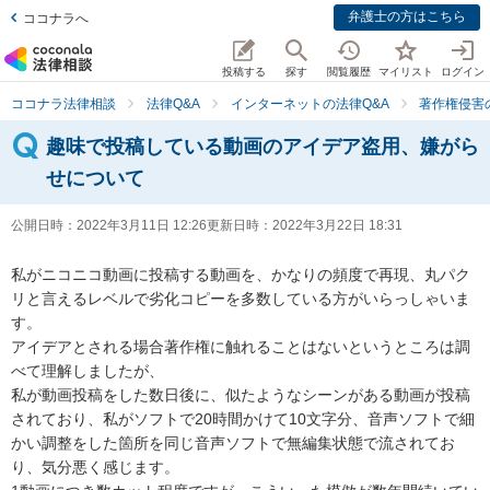
弁護士の方はこちら
ココナラへ
投稿する
探す
閲覧履歴
マイリスト
ログイン
ココナラ法律相談
法律Q&A
インターネットの法律Q&A
著作権侵害
趣味で投稿している動画のアイデア盗用、嫌がら
せについて
公開日時：
2022年3月11日 12:26
更新日時：
2022年3月22日 18:31
私がニコニコ動画に投稿する動画を、かなりの頻度で再現、丸パク
リと言えるレベルで劣化コピーを多数している方がいらっしゃいま
す。

アイデアとされる場合著作権に触れることはないというところは調
べて理解しましたが、

私が動画投稿をした数日後に、似たようなシーンがある動画が投稿
されており、私がソフトで20時間かけて10文字分、音声ソフトで細
かい調整をした箇所を同じ音声ソフトで無編集状態で流されてお
り、気分悪く感じます。
