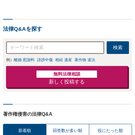
くなってしまった方やお怪
り円滑な交渉へと導き
我された方はまずご相談く
ます。事業承継／相続
ださい。ご自身での対応で
放棄も対応可能。【JR
は損をしてしまうかもしれ
千葉駅近く】駐車場あ
ません。代わりに交渉・手
り
法律Q&Aを探す
続きをし、負担を軽減。
検索
例）
離婚 慰謝料
誹謗中傷
相続 遺産
著作物 違法
無料法律相談
新しく投稿する
著作権侵害の法律Q&A
新着順
回答数が多い順
役にたった順