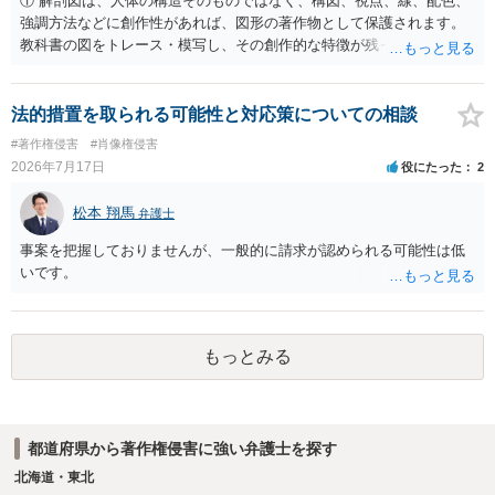
① 解剖図は、人体の構造そのものではなく、構図、視点、線、配色、
材を希望に沿って配置した部分には、通常、著作物性は認められにく
強調方法などに創作性があれば、図形の著作物として保護されます。
いと考えられます。仮に具体的な画面構成の一部に創作性が認められ
教科書の図をトレース・模写し、その創作的な特徴が残っていれば、
ても、その権利は当該部分に限られ、ご相談者の写真や文章等を制作
完全一致でなくても複製・翻案に当たる可能性があります。非営利で
実績として掲載する権限まで当然に生じるものではありません。 もっ
も、SNSへの公開は私的使用には当たりません。 ② 出典を記載するだ
とも、契約書がなくても、見積書、メール、利用規約等に実績掲載へ
けでは、適法な引用にはなりません。自分の説明や批評が主で、図が
法的措置を取られる可能性と対応策についての相談
の同意があれば別です。また、単に制作を担当した事実を記載した
その説明に必要な従たる資料であること、引用部分が明確に区別さ
#著作権侵害
#肖像権侵害
り、公開中のサイトへリンクしたりする行為まで当然に禁止できると
れ、必要な範囲に限られていることなどが必要です。勉強ノートの教
2026年7月17日
役にたった
2
は限りません。 人物写真については、通常のSNSへの無断掲載と同
材として図そのものを中心的に掲載する場合、引用と認められにくい
様、掲載目的、態様、必要性、本人の特定可能性等から判断されま
でしょう。 文章についても、単に所々表現を変えただけで適法になる
松本 翔馬
す。営業目的であり、本人も掲載を拒否していることは、違法性を認
弁護士
とは限りません。医学上の事実を理解したうえで、ご自身の表現と構
める方向の事情となりますが、自動的に肖像権侵害となるわけではあ
成でまとめる必要があります。 安全にSNSで公開するには、教科書の
事案を把握しておりませんが、一般的に請求が認められる可能性は低
りません。 まず、見積書、メール、チャット、デザイナーの利用規約
図をトレース・模写した部分は掲載せず、人体の構造という事実を基
いです。
を確認したうえで、「提供素材及びこれを含む画面の複製・SNS掲載
に、自分で構図や表現を工夫して作図する方法が考えられます。ま
を許諾しない」と書面で明確に通知することをお勧めします。すでに
た、改変・SNS掲載が認められたオープンライセンス素材を、利用条
掲載された場合は、URL、掲載日時、画面を保存してから削除を求め
件に従って使う方法もあります。トレースした図を残したい場合は、
てください。
自分だけの学習用にとどめるのが安全です。
もっとみる
都道府県から著作権侵害に強い弁護士を探す
北海道・東北