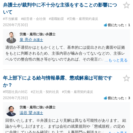
をお勧めします。 ・事務所側の解除でも、解除理由によってはタレン
弁護士が裁判中に不十分な主張をすることの影響につ
ト側に損害賠償が発生する建付けになっていることはあります。ただ
いて
し、事務所側が一方的に解除したのにタレントへ違約金を課す設計
#不当解雇
#経営者・会社側
#退職勧奨
#労働・雇用契約違反
は、合理性や対価性を欠くとして争いやすいです。逆に、タレント側
2026年7月30日
役にたった
1
の重大な契約違反がある場合は、実損害の範囲で請求される可能性は
あります。
労働・雇用に強い弁護士
泉 亮介
弁護士
適切か不適切かはともかくとして、基本的には提出された書面や証拠
をもとに判断されるため、主張内容が噛み合ってないなどの、主張レ
ベルでの整合性の無さ等がないのであれば、その発言のみで大きく不
利になるということはないように思われます。
年上部下による給与情報暴露、懲戒解雇は可能です
か？
#問題社員の対応
#正社員・契約社員
#労働・雇用契約違反
2026年7月28日
役にたった
3
労働・雇用に強い弁護士
澁谷 望
弁護士
回答いたします。※弁護士により見解は異なる可能性があります。 結
論から申し上げますと、まずは会社の就業規則や「懲戒規程」の定め
に合致しているかを確認した上で、人事部門へ相談されることが最優