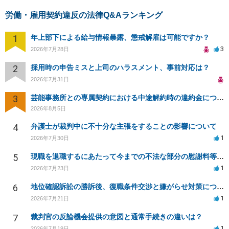
労働・雇用契約違反の法律Q&Aランキング
1
年上部下による給与情報暴露、懲戒解雇は可能ですか？
3
2026年7月28日
2
採用時の申告ミスと上司のハラスメント、事前対応は？
2026年7月31日
3
芸能事務所との専属契約における中途解約時の違約金について相談したいです
2026年8月5日
4
弁護士が裁判中に不十分な主張をすることの影響について
1
2026年7月30日
5
現職を退職するにあたって今までの不法な部分の慰謝料等は請求できるのか。
1
2026年7月23日
6
地位確認訴訟の勝訴後、復職条件交渉と嫌がらせ対策について
1
2026年7月21日
7
裁判官の反論機会提供の意図と通常手続きの違いは？
1
2026年7月19日