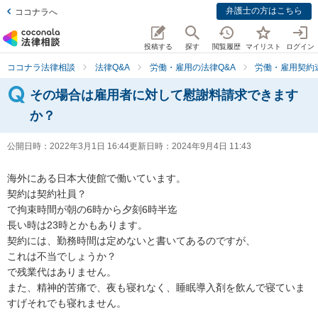
弁護士の方はこちら
ココナラへ
投稿する
探す
閲覧履歴
マイリスト
ログイン
ココナラ法律相談
法律Q&A
労働・雇用の法律Q&A
労働・雇用契約
その場合は雇用者に対して慰謝料請求できます
か？
公開日時：
2022年3月1日 16:44
更新日時：
2024年9月4日 11:43
海外にある日本大使館で働いています。

契約は契約社員？

で拘束時間が朝の6時から夕刻6時半迄

長い時は23時とかもあります。

契約には、勤務時間は定めないと書いてあるのですが、

これは不当でしょうか？

で残業代はありません。

また、精神的苦痛で、夜も寝れなく、睡眠導入剤を飲んで寝ていま
すげそれでも寝れません。