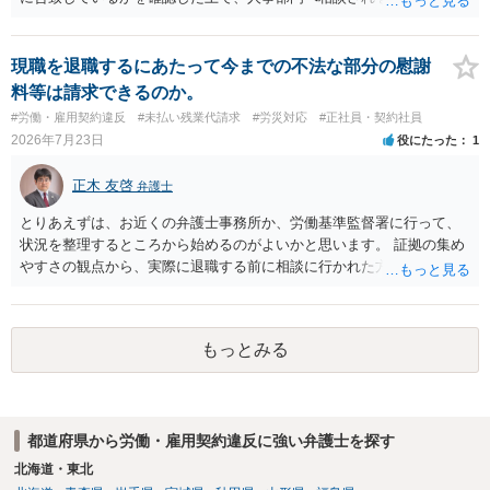
先となります。 その上で、いきなりの懲戒解雇は法的ハードルが高い
ものの、重い懲戒処分の対象には十分なり得ます。 名誉や評価の回復
については、会社側に「部下の不正行為による情報漏洩」と正式に認
現職を退職するにあたって今までの不法な部分の慰謝
定させ、誤認した他部署への適切なフォローや周知を求めるのが有効
料等は請求できるのか。
です。 あるいは、懲戒があったことを社内で周知される手続があるの
#労働・雇用契約違反
#未払い残業代請求
#労災対応
#正社員・契約社員
ならば、それにより軽微ながら回復はできるかもしれません。 さらに
2026年7月23日
役にたった
1
個人としても、相手に対してプライバシー侵害等に基づく損害賠償
（慰謝料）を請求する選択肢がありえます（ただし、金額は多額にな
正木 友啓
弁護士
らない可能性があります。）。
とりあえずは、お近くの弁護士事務所か、労働基準監督署に行って、
状況を整理するところから始めるのがよいかと思います。 証拠の集め
やすさの観点から、実際に退職する前に相談に行かれた方がよいかと
思います
もっとみる
都道府県から労働・雇用契約違反に強い弁護士を探す
北海道・東北