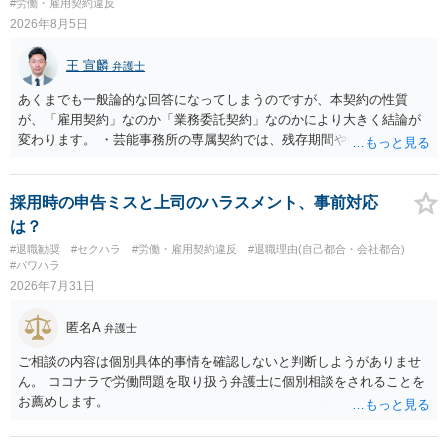
#労働・雇用契約違反
2026年8月5日
王 宣麟
弁護士
あくまでも一般論的な回答になってしまうのですが、本契約の性質
が、「雇用契約」なのか「業務委託契約」なのかにより大きく結論が
変わります。 ・芸能事務所の専属契約では、残存期間や報酬額、投下
コストを基準に違約金や損害金を設定する例はあります。ただし、実
務上よくあるからといって当然に適法という意味ではなく、実際の損
害との対応関係や合理性が重要です。 ・違約金に上限がなくても、常
採用時の申告ミスと上司のハラスメント、事前対応
に有効になるわけではありません。契約が労働契約に近い実態なら労
は？
基法16条で無効となる余地があり、そうでなくても、金額が事務所の
#退職勧奨
#セクハラ
#労働・雇用契約違反
#退職理由(自己都合・会社都合)
損害と比べて過大なら無効や減額が争点になります。 ・契約前の修正
#パワハラ
交渉は一般的です。 交渉の方向としては、上限額を設ける、実損害ベ
2026年7月31日
ースにする、算定根拠を明確化する、違約金ではなく「合理的な実
費・未回収費用のみ」に限定する、などが典型です。 ・弁護士に契約
匿名A
弁護士
前に契約書の内容をレビューしてもらう価値は十分にあると思われま
す。 争点は、契約類型が雇用か業務委託か、実態として労働者性があ
ご相談の内容は個別具体的事情を確認しないと判断しようがありませ
るか、解除事由が双方にどう定められているか、違約金の算定根拠が
ん。 ココナラで労働問題を取り扱う弁護士に個別相談をされることを
合理的か、という複数論点に分かれます。契約前なら、交渉のパワー
お薦めします。
バランスの問題もありますが、修正余地があるうえ、後から争うより
コストを抑えやすいので、資料等を持参の上弁護士に確認されること