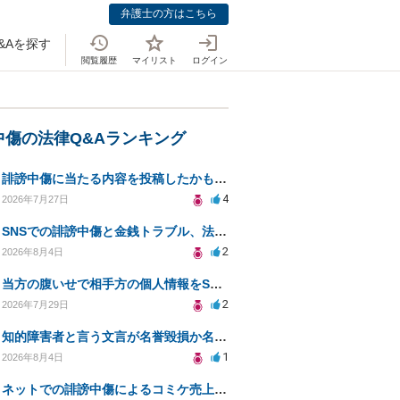
弁護士の方はこちら
&Aを探す
閲覧履歴
マイリスト
ログイン
中傷の法律Q&Aランキング
誹謗中傷に当たる内容を投稿したかもしれない。開示請求や民事刑事裁判に発展しうるのか教えて欲しい。
4
2026年7月27日
SNSでの誹謗中傷と金銭トラブル、法的対応の相談
2
2026年8月4日
当方の腹いせで相手方の個人情報をSNSで晒してしまい名誉毀損させてしまったかもしれない
2
2026年7月29日
知的障害者と言う文言が名誉毀損か名誉感情の侵害になるか教えてほしい。
1
2026年8月4日
ネットでの誹謗中傷によるコミケ売上減少、損害賠償は可能か？