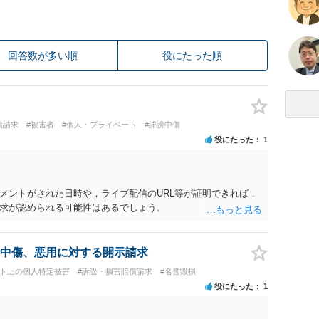
回答数が多い順
役にたった順
償請求
#被害者
#個人・プライベート
#誹謗中傷
役にたった
1
メントがされた日時や，ライブ配信のURL等が証明できれば，
求が認められる可能性はあるでしょう。
中傷、悪用に対する開示請求
ット上の個人特定被害
#訴訟・損害賠償請求
#名誉毀損
役にたった
1