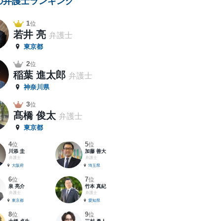
の弁護士ランキング
1
位
若井 亮
弁護士
東京都
2
位
稲葉 進太郎
弁護士
神奈川県
3
位
髙橋 俊太
弁護士
東京都
4
5
位
位
川添 圭
加藤 善大
弁護士
弁護士
大阪府
埼玉県
6
7
位
位
泉 亮介
竹本 真紀
弁護士
弁護士
東京都
愛知県
8
9
位
位