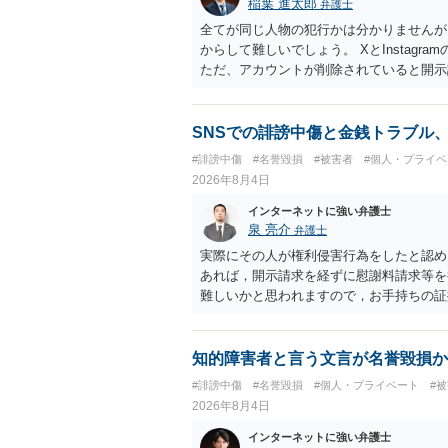
稲葉 進太郎
弁護士
全てが同じ人物の犯行かは分かりませんが
からして難しいでしょう。 XとInstag
ただ、アカウントが削除されていると開示
削除されている場合、今から進めても失敗
相手に全ての弁護士費用を負担させること
せることができるでしょう。訴訟で判決と
SNSでの誹謗中傷と金銭トラブル
ない場合があり何ともいえないところでし
#誹謗中傷
#名誉毀損
#被害者
#個人・プライベ
2026年8月4日
インターネットに強い弁護士
泉 亮介
弁護士
実際にその人が権利侵害行為をしたと認め
あれば，開示請求を経ずに慰謝料請求等を
難しいかと思われますので，お手持ちの証
知的障害者と言う文言が名誉毀損か
#誹謗中傷
#名誉毀損
#個人・プライベート
#
2026年8月4日
インターネットに強い弁護士