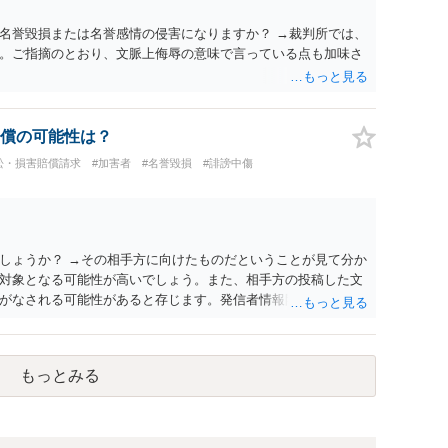
名誉毀損または名誉感情の侵害になりますか？ →裁判所では、
。ご指摘のとおり、文脈上侮辱の意味で言っている点も加味さ
償の可能性は？
訟・損害賠償請求
#加害者
#名誉毀損
#誹謗中傷
しょうか？ →その相手方に向けたものだということが見て分か
対象となる可能性が高いでしょう。また、相手方の投稿した文
がなされる可能性があると存じます。発信者情報開示請求が進
に、意見照会がなされます。アカウント情報開示の場合は、ア
ます。 また、された場合賠償金はいくらでしょうか。 →ケー
単位まで様々でしょう。裁判外であれば交渉して相手方の請求
もっとみる
しょう。