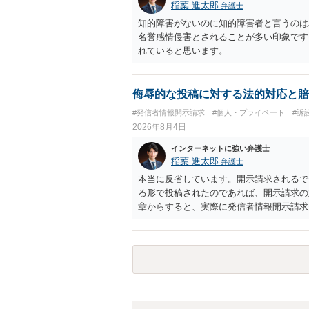
稲葉 進太郎
弁護士
知的障害がないのに知的障害者と言うのは
名誉感情侵害とされることが多い印象です
れていると思います。
侮辱的な投稿に対する法的対応と賠
#発信者情報開示請求
#個人・プライベート
#訴
2026年8月4日
インターネットに強い弁護士
稲葉 進太郎
弁護士
本当に反省しています。開示請求されるで
る形で投稿されたのであれば、開示請求の
章からすると、実際に発信者情報開示請求
むと、投稿に使った回線の契約者のところ
カウントの登録メールに意見照会がなされ
スバイケースであり、数万円から１００万
額から減額することを試みることとなるで