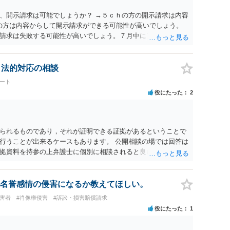
、開示請求は可能でしょうか？ →５ｃｈの方の開示請求は内容
ramの方は内容からして開示請求ができる可能性が高いでしょう。
請求は失敗する可能性が高いでしょう。７月中にアカウントが
する可能性が高いように思われます。 相手を特定できた場合、
は可能でしょうか？ →訴訟外の交渉で相手方が認めれば負担さ
なった場合は、実際の弁護士費用が認められる場合と認められ
、法的対応の相談
ょう。
ート
役にたった
2
られるものであり，それが証明できる証拠があるということで
行うことが出来るケースもあります。 公開相談の場では回答は
拠資料を持参の上弁護士に個別に相談されると良いでしょう。
名誉感情の侵害になるか教えてほしい。
被害者
#肖像権侵害
#訴訟・損害賠償請求
役にたった
1