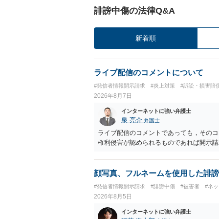
誹謗中傷の法律Q&A
新着順
ライブ配信のコメントについて
#発信者情報開示請求
#炎上対策
#訴訟・損害賠
2026年8月7日
インターネットに強い弁護士
泉 亮介
弁護士
ライブ配信のコメントであっても，そのコ
権利侵害が認められるものであれば開示請
顔写真、フルネームを使用した誹謗
#発信者情報開示請求
#誹謗中傷
#被害者
#ネ
2026年8月5日
インターネットに強い弁護士