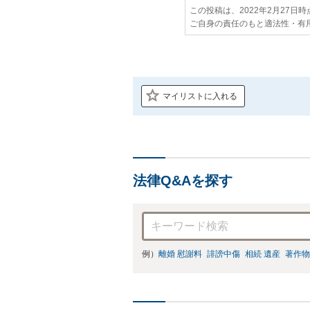
この投稿は、2022年2月27日
ご自身の責任のもと適法性・有
マイリストに入れる
法律Q&Aを探す
例）
離婚 慰謝料
誹謗中傷
相続 遺産
著作物