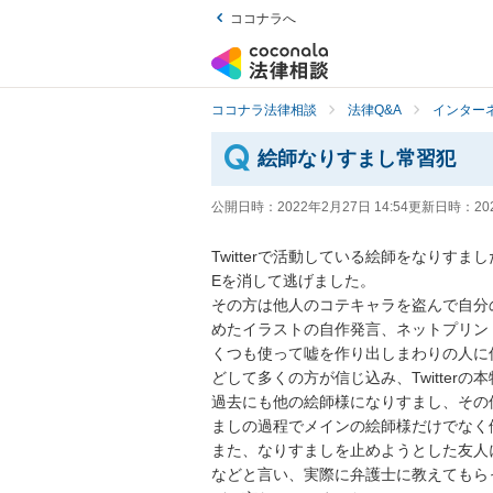
ココナラへ
ココナラ法律相談
法律Q&A
インター
絵師なりすまし常習犯
公開日時：
2022年2月27日 14:54
更新日時：
20
Twitterで活動している絵師をなりすま
Eを消して逃げました。

その方は他人のコテキャラを盗んで自分
めたイラストの自作発言、ネットプリン
くつも使って嘘を作り出しまわりの人に
どして多くの方が信じ込み、Twitterの
過去にも他の絵師様になりすまし、その
ましの過程でメインの絵師様だけでなく
また、なりすましを止めようとした友人
などと言い、実際に弁護士に教えてもら