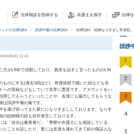
法律相談を投稿する
弁護士を探す
法律Q
ネットの法律Q&A
誹謗中傷の法律Q&A
法律Q&A「絵師なりすまし常習犯」
誹謗
24年9月4日 11:43
1
した方がLINEで活動しており、真実を話すと言ったもののLIN
2
のものにする(過去3回ほど)、有償依頼で描いた絵なども含
トへの登録などもしていて非常に悪質です。アカウントをい
3
信用してもらうといったことや、友達にも協力してもらうな
本物は誹謗中傷の嵐です。

件を逃げ切ってまた新たになりすまししております。なりす
4
他の絵師様の絵も自作発言しております。

には「自分は被害者だ」「警察や弁護士にも相談している」
ったことを話したり、更には友達を連れてきて絵の保証人な
5