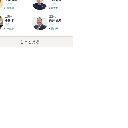
大橋 卓生
三村 勇人
弁護士
弁護士
東京都
東京都
10
11
位
位
小杉 和
白井 弘昭
弁護士
弁護士
京都府
愛知県
もっと見る