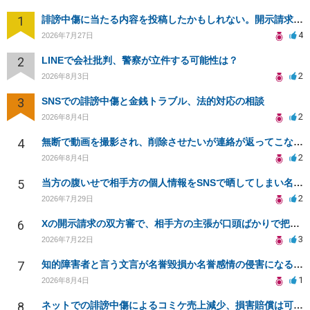
1
誹謗中傷に当たる内容を投稿したかもしれない。開示請求や民事刑事裁判に発展しうるのか教えて欲しい。
4
2026年7月27日
2
LINEで会社批判、警察が立件する可能性は？
2
2026年8月3日
3
SNSでの誹謗中傷と金銭トラブル、法的対応の相談
2
2026年8月4日
4
無断で動画を撮影され、削除させたいが連絡が返ってこない。
2
2026年8月4日
5
当方の腹いせで相手方の個人情報をSNSで晒してしまい名誉毀損させてしまったかもしれない
2
2026年7月29日
6
Xの開示請求の双方審で、相手方の主張が口頭ばかりで把握しきれません
3
2026年7月22日
7
知的障害者と言う文言が名誉毀損か名誉感情の侵害になるか教えてほしい。
1
2026年8月4日
8
ネットでの誹謗中傷によるコミケ売上減少、損害賠償は可能か？