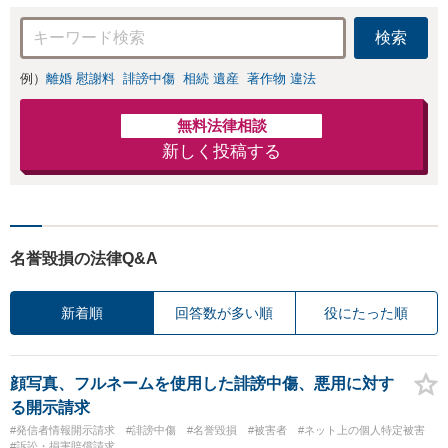
／法人破産／個人
再生など幅広い分
検索
野に対応。人生の
再出発をサポート
例）
離婚 慰謝料
誹謗中傷
相続 遺産
著作物 違法
【初回面談無料】
無料法律相談
新しく投稿する
名誉毀損の法律Q&A
新着順
回答数が多い順
役にたった順
顔写真、フルネームを使用した誹謗中傷、悪用に対す
る開示請求
#発信者情報開示請求
#誹謗中傷
#名誉毀損
#被害者
#ネット上の個人特定被害
#訴訟・損害賠償請求