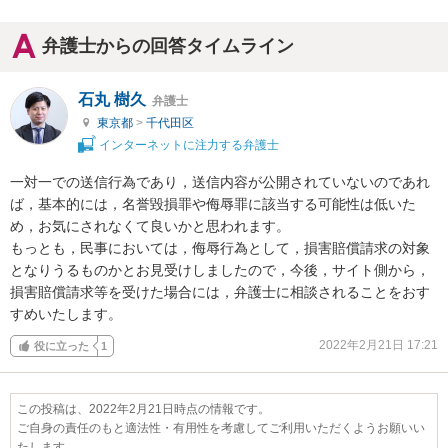
弁護士からの回答タイムライン
石丸 樹久
弁護士
東京都
>
千代田区
インターネットに注力する弁護士
一対一での送信行為であり，送信内容が公開されていないのであれ
ば，基本的には，名誉毀損罪や侮辱罪に該当する可能性は低いた
め，お気にされなくて良いかと思われます。

もっとも，民事においては，侮辱行為として，損害賠償請求の対象
となりうるものかとお見受けしましたので，今後，サイト側から，
損害賠償請求等を受けた場合には，弁護士に相談されることをおす
すめいたします。
2022年2月21日 17:21
役に立った
1
この投稿は、2022年2月21日時点の情報です。
ご自身の責任のもと適法性・有用性を考慮してご利用いただくようお願いい
たします。