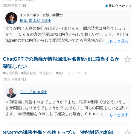
2026年8月5日
役にたった
1
インターネットに強い弁護士
稲葉 進太郎
弁護士
全てが同じ人物の犯行かは分かりませんが、開示請求は可能でしょう
か？ →５ｃｈの方の開示請求は内容からして難しいでしょう。 XとIns
tagramの方は内容からして開示請求ができる可能性が高いでしょう。
ただ、アカウントが削除されていると開示請求は失敗する可能性が高
いでしょう。７月中にアカウントが削除されている場合、今から進め
ても失敗する可能性が高いように思われます。 相手を特定できた場
ChatGPTでの愚痴が情報漏洩や名誉毀損に該当するか
合、相手に全ての弁護士費用を負担させることは可能でしょうか？ →
確認したい
訴訟外の交渉で相手方が認めれば負担させることができるでしょう。
#名誉毀損
#風評被害・営業妨害
#個人・プライベート
訴訟で判決となった場合は、実際の弁護士費用が認められる場合と認
2026年8月4日
められない場合があり何ともいえないところでしょう。
白井 弘昭
弁護士
＞前職場に報告すべきでしょうか？また、民事や刑事ではどういうこ
とが問題になりそうでしょうか？ おそらく、何らの問題もないと思い
ます。 学習機能をＯＮにして相談した場合、Ｃｈａｔｇｐｔがｏｐｅ
ｎＡＩに相談内容を蓄積し、他の質問者への何らかの回答の際に参照
する可能性がありますが、個人名や会社名を特定していない限り、一
般論として抽象化されて回答に織り込まれる可能性が生じるにすぎま
SNSでの誹謗中傷と金銭トラブル、法的対応の相談