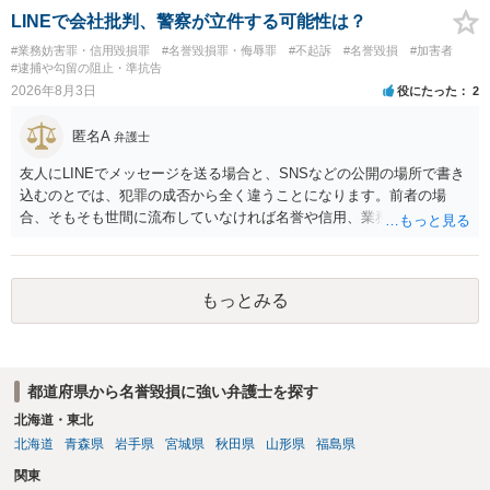
LINEで会社批判、警察が立件する可能性は？
#業務妨害罪・信用毀損罪
#名誉毀損罪・侮辱罪
#不起訴
#名誉毀損
#加害者
#逮捕や勾留の阻止・準抗告
2026年8月3日
役にたった
2
匿名A
弁護士
友人にLINEでメッセージを送る場合と、SNSなどの公開の場所で書き
込むのとでは、犯罪の成否から全く違うことになります。前者の場
合、そもそも世間に流布していなければ名誉や信用、業務にかかる犯
罪は成立しないことになります。
もっとみる
都道府県から名誉毀損に強い弁護士を探す
北海道・東北
北海道
青森県
岩手県
宮城県
秋田県
山形県
福島県
関東