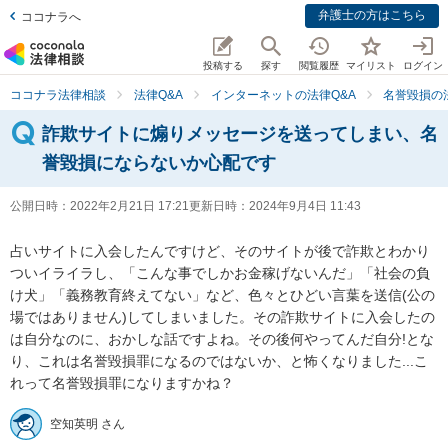
弁護士の方はこちら
ココナラへ
投稿する
探す
閲覧履歴
マイリスト
ログイン
ココナラ法律相談
法律Q&A
インターネットの法律Q&A
名誉毀損の
詐欺サイトに煽りメッセージを送ってしまい、名
誉毀損にならないか心配です
公開日時：
2022年2月21日 17:21
更新日時：
2024年9月4日 11:43
占いサイトに入会したんですけど、そのサイトが後で詐欺とわかり
ついイライラし、「こんな事でしかお金稼げないんだ」「社会の負
け犬」「義務教育終えてない」など、色々とひどい言葉を送信(公の
場ではありません)してしまいました。その詐欺サイトに入会したの
は自分なのに、おかしな話ですよね。その後何やってんだ自分!とな
り、これは名誉毀損罪になるのではないか、と怖くなりました...こ
れって名誉毀損罪になりますかね？
空知英明 さん