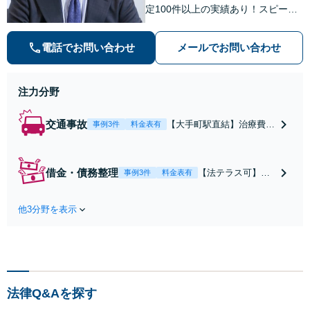
定100件以上の実績あり！スピーデ
ィーな対応。【交通事故】治療費の
打切り延長交渉・慰謝料の増額なら
電話でお問い合わせ
メールでお問い合わせ
お任せを。【借金・債務整理】状況
にあわせた解決策をご提案【初回面
談無料】
注力分野
交通事故
【大手町駅直結】治療費の
事例3件
料金表有
打切り延長交渉・慰謝料等
の増額の実績多数！既に賠
償額が提案されていても、
借金・債務整理
【法テラス可】
事例3件
料金表有
保険会社と粘り強く交渉を
【大手町駅直結】
行い、問題をより良い解決
「過度に散財して
に導きます。【初回面談無
他3分野を表示
しまった」「自宅
料】【弁護士特約利用可】
を手放したくな
【ビデオ面談可】
い」など、依頼者
さまの状況にあわ
せた解決策をご提
示いたします。任
法律Q&Aを探す
意整理／自己破産