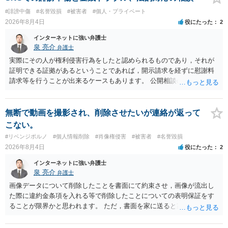
せんので、その情報自体が、秘密情報に当たるとは思えませんし、名
#誹謗中傷
#名誉毀損
#被害者
#個人・プライベート
誉棄損として、個人や会社に対する誹謗中傷の不特定多数への公開に
2026年8月4日
役にたった
2
当たるとも思われません。 もちろん、誰がその内容をｃｈａｔｇｐｔ
に入力したかも第三者にしられることはないので、個人や会社の特定
インターネットに強い弁護士
をせずに書き込んだことで（おそらく特定して書き込んだとして
泉 亮介
弁護士
も）、相談者さんが刑事民事の責任に問われることはないでしょう。
実際にその人が権利侵害行為をしたと認められるものであり，それが
私見ながらご参考まで。
証明できる証拠があるということであれば，開示請求を経ずに慰謝料
請求等を行うことが出来るケースもあります。 公開相談の場では回答
は難しいかと思われますので，お手持ちの証拠資料を持参の上弁護士
に個別に相談されると良いでしょう。
無断で動画を撮影され、削除させたいが連絡が返って
こない。
#リベンジポルノ
#個人情報削除
#肖像権侵害
#被害者
#名誉毀損
2026年8月4日
役にたった
2
インターネットに強い弁護士
泉 亮介
弁護士
画像データについて削除したことを書面にて約束させ，画像が流出し
た際に違約金条項を入れる等で削除したことについての表明保証をす
ることが限界かと思われます。 ただ，書面を家に送ると家族に不貞行
為が発覚しご自身が慰謝料請求を受けるリスクがあるため，書面で削
除等を求めることは避けたほうが良いかと思われます。