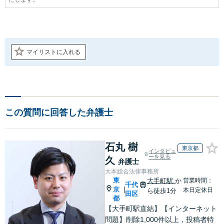
マイリストに入れる
この質問に回答した弁護士
石丸 樹
東京都
インタビュ
ーを見る
久
弁護士
大本総合法律事務所
東
大手町駅
か
営業時間：
千代
京
|
本日定休日
ら徒歩1分
田区
都
【大手町駅直結】【インターネット
問題】削除1,000件以上，投稿者特