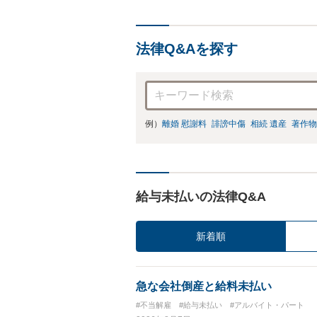
法律Q&Aを探す
例）
離婚 慰謝料
誹謗中傷
相続 遺産
著作物
給与未払いの法律Q&A
新着順
急な会社倒産と給料未払い
#不当解雇
#給与未払い
#アルバイト・パート