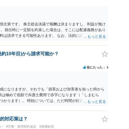
「無償のつもりだった」と反論する可能性も高く、請求額の全額
交渉の場面では「理論上の満額」と「現実的な落としどころ」
作側から名刺が支給され、その肩書きで外部と打合せ・広報活動
員として継続的に業務を担当していた」ことを裏付ける有力な
情次第です。 株主総会決議で報酬は決まりますし、利益が無け
けで有償契約や具体的な報酬額が自動的に認められるわけでは
し、就任時に一定額を約束した場合は、そこには配慮義務があり
る位置付けです。 ５ 今後も関わる場合は、業務範囲、報酬、
料は請求できる可能性あります。 なお、法的に認められても会
、費用負担等を明確に定めた業務委託契約書を締結しておくこ
いとなることもあります。
のためには、 ・これまでの業務内容・負担を時系列で整理し事
の最低限の謝意・一部清算」と「今後の関係・契約条件」の双方
約10年目)から請求可能か？
ること を意識されるとよいかと思います。 いずれにしても、
互いの認識・証拠関係によって結論が左右されるため、この回
役にたった
3
 具体的な見通しや請求可能額の目安については、実際のメー
うえ、弁護士に個別相談されることをおすすめします。
成になりますが、それでも「損害および加害者を知った時から
謝料は極めて低額で弁護士費用で赤字になります（「しまむら
つかります）。 時効については、ただ時間が経過するだけでは
、つまり「時効を主張する」ことが必要です。この「援用」が
れる場合があります（つまり時効の首長ができないので権利が
スなので、あなたの事案で時効の援用が信義則違反といえるかは
的対応策は？
せん（一般には「ほぼ不可能」と考えてください）。 一度、当
い
#労働・雇用契約違反
#退職勧奨