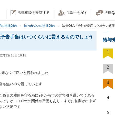
法律相談を投稿する
弁護士を探す
法律Q
の法律Q&A
給与未払いの法律Q&A
法律Q&A「会社が倒産した場合の解
雇予告手当はいつくらいに貰えるものでしょう
給与
1
22年2月15日 16:18
2
ら来なくて良いと言われました

3
金も無いので困っています

た職員の雇用を守る為に2月から市の方で引き継いでくれる
4
のですが、コロナの関係や準備もあり、すぐに営業が出来ず
い状況です

5