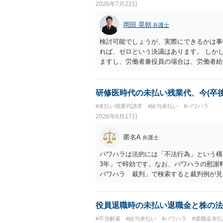
2026年7月22日
律上否定されません。 ただし、相手方が
がそのまま認められるとは限らないため、
岡田 晃朝
弁護士
を分けて考える必要があります。 ４ 制
を行っていた事実は、「プロジェクトの一
検討可能でしょうが、実際にできるかは事
事情になります。もっとも、名刺の存在だ
れば、ゼロという決議はあります。 しか
なく、あくまで他の証拠と併せて評価され
ますし、労働者兼役員の場合は、労働者給
期間・解約条件、著作権・クレジット表記
社に資力がなければ破産して、回収できな
とを強くおすすめします。円満な話し合い
実関係を共有すること ・「過去の貢献へ
研修医時代の未払い残業代、今(卒後
について、複数の選択肢を用意して提案す
#未払い残業代請求
#給与未払い
#パワハラ
契約書がないまま継続してきた経緯や、お
2026年6月17日
答はあくまで一般論にとどまるものです。
ル・チャット・業務内容の資料をお持ちの
匿名A
弁護士
パワハラは法的には「不法行為」という構
3年」で時効です。なお、パワハラの慰
パワハラ 裁判」で検索すると裁判例が見
足りず、時効の利益を受ける者が「援用」
一定の場合、信義則に反し許されないとさ
認められる）。 ただ非常に例外的なケー
役員退職時の未払い退職金と株の法
具体的事情を聴いてみないと何とも言えま
#不当解雇
#給与未払い
#パワハラ
#退職金未払