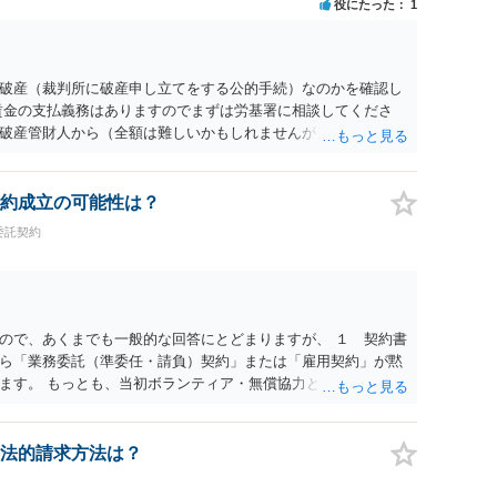
役にたった
1
破産（裁判所に破産申し立てをする公的手続）なのかを確認し
賃金の支払義務はありますのでまずは労基署に相談してくださ
破産管財人から（全額は難しいかもしれませんが）賃金などの
ます。ただし支払までにかなり時間がかかるでしょう。 さら
」という公的機関が未払賃金の立替事業を行っています。詳しく
L 044-431-8663 相談時間：土日祝日を除く9:15～17:0
約成立の可能性は？
未払となった他の従業員の方がいれば一緒に相談してみるといい
委託契約
ので、あくまでも一般的な回答にとどまりますが、 １ 契約書
ら「業務委託（準委任・請負）契約」または「雇用契約」が黙
ます。 もっとも、当初ボランティア・無償協力という色彩が強
）について当事者間の認識が大きな争点となり得ます。 ２ 上
有償の業務委託契約や雇用契約が成立していた前提で給与を請
 もっとも、裁判等で必ず認められるわけではなく、当事者の認
法的請求方法は？
によって結論が変わります。 ３ 報酬額については、事前の取
報酬水準を基準に「相当額」を算定して請求すること自体は法