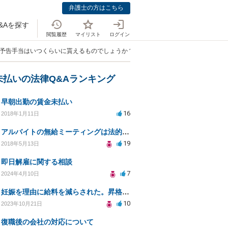
弁護士の方はこちら
&Aを探す
閲覧履歴
マイリスト
ログイン
雇予告手当はいつくらいに貰えるものでしょうか？」
未払いの法律Q&Aランキング
早朝出勤の賃金未払い
16
2018年1月11日
アルバイトの無給ミーティングは法的に問題があるのか？
19
2018年5月13日
即日解雇に関する相談
7
2024年4月10日
妊娠を理由に給料を減らされた。昇格もなくなり、生活が苦しい。
10
2023年10月21日
復職後の会社の対応について