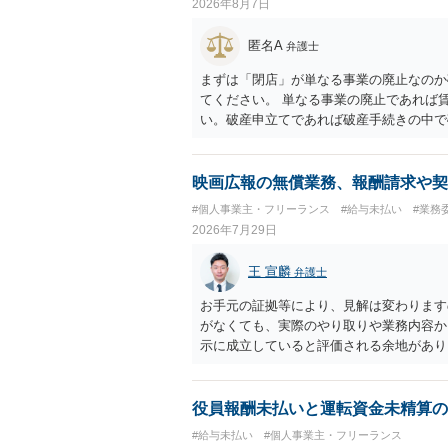
2026年8月7日
匿名A
弁護士
まずは「閉店」が単なる事業の廃止なのか
てください。 単なる事業の廃止であれば
い。破産申立てであれば破産手続きの中で
労働債権は他の債務より優先して支払われ
に、「独立行政法人労働者健康安全機構 
は、同機構の＜未払賃金立替払相談コーナー＞ TE
映画広報の無償業務、報酬請求や契
0 に相談してみてください。同じように
#個人事業主・フリーランス
#給与未払い
#業務
でしょう。
2026年7月29日
王 宣麟
弁護士
お手元の証拠等により、見解は変わります
がなくても、実際のやり取りや業務内容か
示に成立していると評価される余地があり
かった場合には、契約内容（有償か無償か
記を前提に、これまでの業務についても、
求するルートなどが理論上考えられます。
役員報酬未払いと運転資金未精算の
識やメール・チャットの内容等の証拠関係
#給与未払い
#個人事業主・フリーランス
決めがなくても、同種業務の相場や通常の