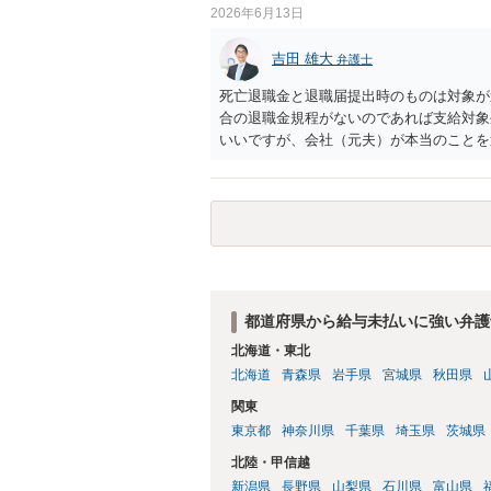
時の事情を文書化して直接弁護士に面談相
2026年6月13日
吉田 雄大
弁護士
死亡退職金と退職届提出時のものは対象が
合の退職金規程がないのであれば支給対象
いいですが、会社（元夫）が本当のことを
さるほうが良いと思います。
都道府県から給与未払いに強い弁護
北海道・東北
北海道
青森県
岩手県
宮城県
秋田県
関東
東京都
神奈川県
千葉県
埼玉県
茨城県
北陸・甲信越
新潟県
長野県
山梨県
石川県
富山県