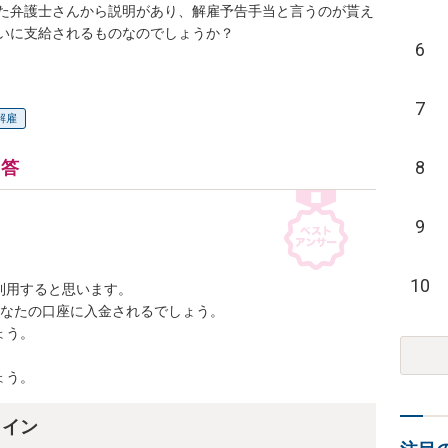
た弁護士さんから説明があり、解雇予告手当と言うのが貰え
いに支給されるものなのでしょうか？
6
7
解雇
8
回答
9
10
用すると思います。

なたの口座に入金されるでしょう。

う。

ょう。
ライン