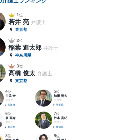
の弁護士ランキング
1
位
若井 亮
弁護士
東京都
2
位
稲葉 進太郎
弁護士
神奈川県
3
位
髙橋 俊太
弁護士
東京都
4
5
位
位
川添 圭
加藤 善大
弁護士
弁護士
大阪府
埼玉県
6
7
位
位
泉 亮介
竹本 真紀
弁護士
弁護士
東京都
愛知県
8
9
位
位