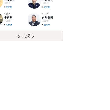
大橋 卓生
三村 勇人
弁護士
弁護士
東京都
東京都
10
11
位
位
小杉 和
白井 弘昭
弁護士
弁護士
京都府
愛知県
もっと見る