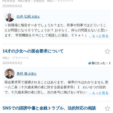
#名誉毀損
#風評被害・営業妨害
#個人・プライベート
2026年8月4日
白井 弘昭
弁護士
＞前職場に報告すべきでしょうか？また、民事や刑事ではどういうこ
とが問題になりそうでしょうか？ おそらく、何らの問題もないと思い
ます。 学習機能をＯＮにして相談した場合、Ｃｈａｔｇｐｔがｏｐｅ
ｎＡＩに相談内容を蓄積し、他の質問者への何らかの回答の際に参照
する可能性がありますが、個人名や会社名を特定していない限り、一
般論として抽象化されて回答に織り込まれる可能性が生じるにすぎま
14才の少女への面会要求について
せんので、その情報自体が、秘密情報に当たるとは思えませんし、名
#個人・プライベート
誉棄損として、個人や会社に対する誹謗中傷の不特定多数への公開に
2026年8月4日
役にたった
1
当たるとも思われません。 もちろん、誰がその内容をｃｈａｔｇｐｔ
に入力したかも第三者にしられることはないので、個人や会社の特定
奥村 徹
弁護士
をせずに書き込んだことで（おそらく特定して書き込んだとして
も）、相談者さんが刑事民事の責任に問われることはないでしょう。
面会要求罪で逮捕されることはあります。 確率の％はわかりません 第
私見ながらご参考まで。
一八二条（十六歳未満の者に対する面会要求等） 1 わいせつの目的
で、十六歳未満の者に対し、次の各号に掲げるいずれかの行為をした
者（当該十六歳未満の者が十三歳以上である場合については、その者
が生まれた日より五年以上前の日に生まれた者に限る。）は、一年以
下の拘禁刑又は五十万円以下の罰金に処する。 一 威迫し、偽計を用
SNSでの誹謗中傷と金銭トラブル、法的対応の相談
い又は誘惑して面会を要求すること。 二 拒まれたにもかかわらず、