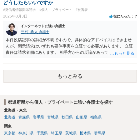
どうしたらいいですか
#発信者情報開示請求
#個人・プライベート
#被害者
2026年8月3日
役にたった
7
インターネットに強い弁護士
三村 勇人
弁護士
本件投稿記事の詳細が不明ですので、具体的なアドバイスはできませ
んが、開示請求はいずれも要件事実を立証する必要があります。 立証
責任は請求者側にあります。 相手方からの反論があっても、裁判官が
要件事実を満たしていると判断すれば、補充は求められません。 相手
方が口頭で反論したのは、仮処分は迅速性が要求されるためです。 書
面での反論となれば、より遅延する可能性がございます。 また、本件
もっとみる
はXのため、APのIPアドレスの保存期間の問題もございます。 開示請
求は法律知識が不可欠ですが、それだけでは足りず、実務を踏まえた
方法を選択することが重要です。
都道府県から個人・プライベートに強い弁護士を探す
北海道・東北
北海道
青森県
岩手県
宮城県
秋田県
山形県
福島県
関東
東京都
神奈川県
千葉県
埼玉県
茨城県
栃木県
群馬県