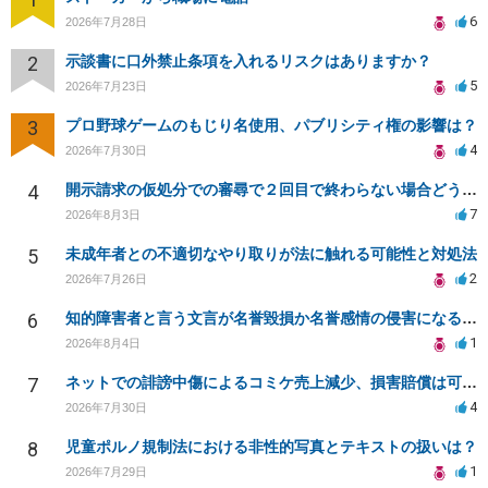
6
2026年7月28日
2
示談書に口外禁止条項を入れるリスクはありますか？
5
2026年7月23日
3
プロ野球ゲームのもじり名使用、パブリシティ権の影響は？
4
2026年7月30日
4
開示請求の仮処分での審尋で２回目で終わらない場合どうしたらいいですか
7
2026年8月3日
5
未成年者との不適切なやり取りが法に触れる可能性と対処法
2
2026年7月26日
6
知的障害者と言う文言が名誉毀損か名誉感情の侵害になるか教えてほしい。
1
2026年8月4日
7
ネットでの誹謗中傷によるコミケ売上減少、損害賠償は可能か？
4
2026年7月30日
8
児童ポルノ規制法における非性的写真とテキストの扱いは？
1
2026年7月29日