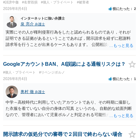
#誹謗中傷
#名誉毀損
#個人・プライベート
#被害者
反復して面会を要求すること。 三 金銭その他の利益を供与し、又は
2026年8月4日
役にたった
2
その申込み若しくは約束をして面会を要求すること。 2前項の罪を犯
し、よってわいせつの目的で当該十六歳未満の者と面会をした者は、
インターネットに強い弁護士
二年以下の拘禁刑又は百万円以下の罰金に処する。
泉 亮介
弁護士
実際にその人が権利侵害行為をしたと認められるものであり，それが
証明できる証拠があるということであれば，開示請求を経ずに慰謝料
請求等を行うことが出来るケースもあります。 公開相談の場では回答
は難しいかと思われますので，お手持ちの証拠資料を持参の上弁護士
に個別に相談されると良いでしょう。
GoogleアカウントBAN、AI誤認による通報リスクは？
#個人・プライベート
#リベンジポルノ
2026年8月4日
役にたった
1
奥村 徹
弁護士
中学～高校時代に利用していたアカウントであり、その時期に撮影し
た衣服を着ていない自分の身体の写真 というのも、自動的な絵面判断
なので、管理者において児童ポルノと判定される可能性があります。
日本警察に連絡される可能性はあるでしょう。
開示請求の仮処分での審尋で２回目で終わらない場合