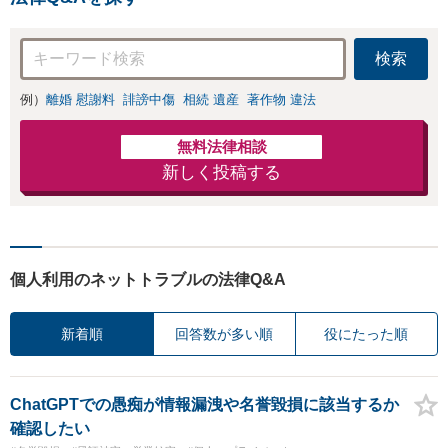
検索
例）
離婚 慰謝料
誹謗中傷
相続 遺産
著作物 違法
無料法律相談
新しく投稿する
個人利用のネットトラブルの法律Q&A
新着順
回答数が多い順
役にたった順
ChatGPTでの愚痴が情報漏洩や名誉毀損に該当するか
確認したい