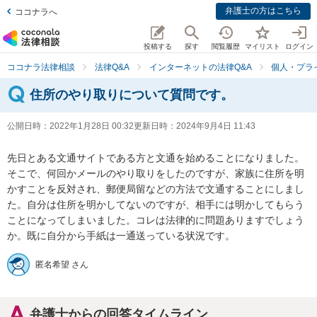
弁護士の方はこちら
ココナラへ
投稿する
探す
閲覧履歴
マイリスト
ログイン
ココナラ法律相談
法律Q&A
インターネットの法律Q&A
個人・プラ
住所のやり取りについて質問です。
公開日時：
2022年1月28日 00:32
更新日時：
2024年9月4日 11:43
先日とある文通サイトである方と文通を始めることになりました。
そこで、何回かメールのやり取りをしたのですが、家族に住所を明
かすことを反対され、郵便局留などの方法で文通することにしまし
た。自分は住所を明かしてないのですが、相手には明かしてもらう
ことになってしまいました。コレは法律的に問題ありますでしょう
か。既に自分から手紙は一通送っている状況です。
匿名希望 さん
弁護士からの回答タイムライン