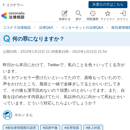
弁護士の方はこちら
ココナラへ
投稿する
探す
閲覧履歴
マイリスト
ログイン
ココナラ法律相談
法律Q&A
インターネットの法律Q&A
発信者情報
何の罪になりますか？
公開日時：
2022年1月22日 21:39
更新日時：
2022年1月22日 21:54
昨日から本日にかけて、Twitterで、私のことを色々いってくる方が
います。

元々カウンセラー受けたいといってたので、資格もっていたので、
声をかけたところ、風俗と一緒で金稼ぎしてるとかいいだしてき
て、その後も漢字読めないの？頭悪いのとかいってます。また、自
殺をほのめかす内容あげてたり、私以外の人に向かって死ねとかい
っています。どういう対応したらよいでしょうか？
ホルン さん
発信者情報開示請求
誹謗中傷
名誉毀損
炎上対策