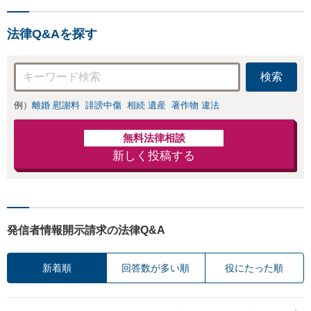
法律Q&Aを探す
検索
例）
離婚 慰謝料
誹謗中傷
相続 遺産
著作物 違法
無料法律相談
新しく投稿する
発信者情報開示請求の法律Q&A
新着順
回答数が多い順
役にたった順