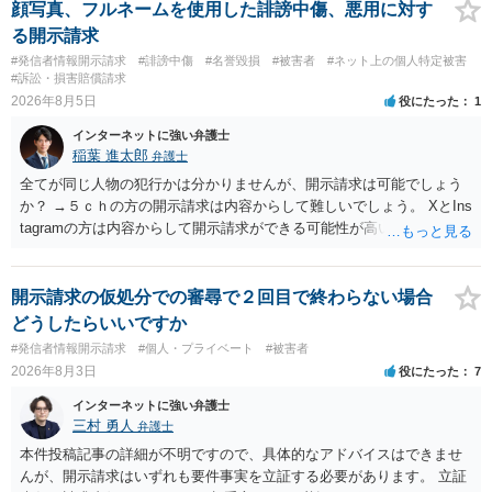
顔写真、フルネームを使用した誹謗中傷、悪用に対す
る開示請求
#発信者情報開示請求
#誹謗中傷
#名誉毀損
#被害者
#ネット上の個人特定被害
#訴訟・損害賠償請求
2026年8月5日
役にたった
1
インターネットに強い弁護士
稲葉 進太郎
弁護士
全てが同じ人物の犯行かは分かりませんが、開示請求は可能でしょう
か？ →５ｃｈの方の開示請求は内容からして難しいでしょう。 XとIns
tagramの方は内容からして開示請求ができる可能性が高いでしょう。
ただ、アカウントが削除されていると開示請求は失敗する可能性が高
いでしょう。７月中にアカウントが削除されている場合、今から進め
ても失敗する可能性が高いように思われます。 相手を特定できた場
開示請求の仮処分での審尋で２回目で終わらない場合
合、相手に全ての弁護士費用を負担させることは可能でしょうか？ →
どうしたらいいですか
訴訟外の交渉で相手方が認めれば負担させることができるでしょう。
#発信者情報開示請求
#個人・プライベート
#被害者
訴訟で判決となった場合は、実際の弁護士費用が認められる場合と認
2026年8月3日
役にたった
7
められない場合があり何ともいえないところでしょう。
インターネットに強い弁護士
三村 勇人
弁護士
本件投稿記事の詳細が不明ですので、具体的なアドバイスはできませ
んが、開示請求はいずれも要件事実を立証する必要があります。 立証