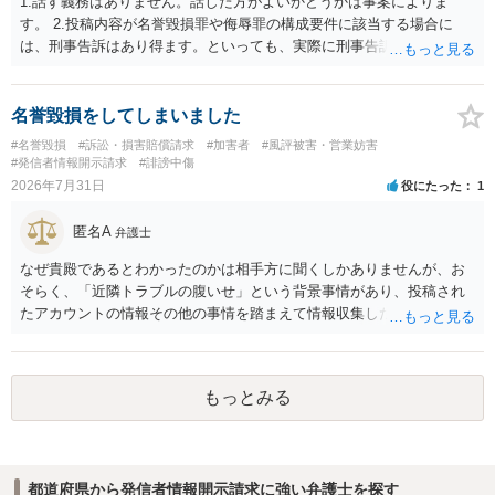
1.話す義務はありません。話した方がよいかどうかは事案によりま
す。 2.投稿内容が名誉毀損罪や侮辱罪の構成要件に該当する場合に
は、刑事告訴はあり得ます。といっても、実際に刑事告訴に動くかど
うかは事案によります。 3.これも事案によりますが、半年から1年程度
です。Googleは電話番号の開示請求もできることが多いので、少しで
も特定可能になるよう、複数ルートで開示請求が行われることが多い
名誉毀損をしてしまいました
です。さらにいえば、利用者からの口コミ投稿の場合、開示請求者は
#名誉毀損
#訴訟・損害賠償請求
#加害者
#風評被害・営業妨害
ある程度対象者を特定できている（ただし証拠による裏付けか必要な
#発信者情報開示請求
#誹謗中傷
ので発信者情報開示請求をする）というケースが比較的多いと思われ
2026年7月31日
役にたった
1
ます。
匿名A
弁護士
なぜ貴殿であるとわかったのかは相手方に聞くしかありませんが、お
そらく、「近隣トラブルの腹いせ」という背景事情があり、投稿され
たアカウントの情報その他の事情を踏まえて情報収集した結果、この
ような投稿をするのは貴殿しかいないと推測したもので、これに対し
貴殿が投稿した事実を認めてしまったことで「答え合わせ」になって
しまったのではないでしょうか。 相手方の動きについても、相手方次
もっとみる
第ですので何とも言えません。公開の場で回答するには情報が乏し
く、ここで詳細を明らかにすることは事案の特定に繋がってしまうの
で、弁護士へ直接相談した方がよいです。
都道府県から発信者情報開示請求に強い弁護士を探す