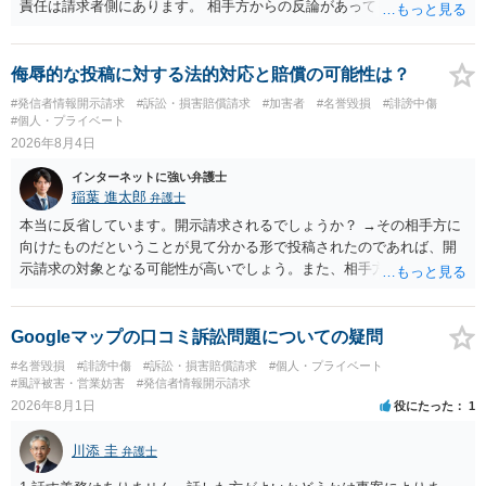
責任は請求者側にあります。 相手方からの反論があっても、裁判官が
要件事実を満たしていると判断すれば、補充は求められません。 相手
方が口頭で反論したのは、仮処分は迅速性が要求されるためです。 書
面での反論となれば、より遅延する可能性がございます。 また、本件
侮辱的な投稿に対する法的対応と賠償の可能性は？
はXのため、APのIPアドレスの保存期間の問題もございます。 開示請
#発信者情報開示請求
#訴訟・損害賠償請求
#加害者
#名誉毀損
#誹謗中傷
求は法律知識が不可欠ですが、それだけでは足りず、実務を踏まえた
#個人・プライベート
方法を選択することが重要です。
2026年8月4日
インターネットに強い弁護士
稲葉 進太郎
弁護士
本当に反省しています。開示請求されるでしょうか？ →その相手方に
向けたものだということが見て分かる形で投稿されたのであれば、開
示請求の対象となる可能性が高いでしょう。また、相手方の投稿した
文章からすると、実際に発信者情報開示請求がなされる可能性がある
と存じます。発信者情報開示請求が進むと、投稿に使った回線の契約
者のところに、意見照会がなされます。アカウント情報開示の場合
Googleマップの口コミ訴訟問題についての疑問
は、アカウントの登録メールに意見照会がなされます。 また、された
#名誉毀損
#誹謗中傷
#訴訟・損害賠償請求
#個人・プライベート
場合賠償金はいくらでしょうか。 →ケースバイケースであり、数万円
#風評被害・営業妨害
#発信者情報開示請求
から１００万単位まで様々でしょう。裁判外であれば交渉して相手方
2026年8月1日
役にたった
1
の請求額から減額することを試みることとなるでしょう。
川添 圭
弁護士