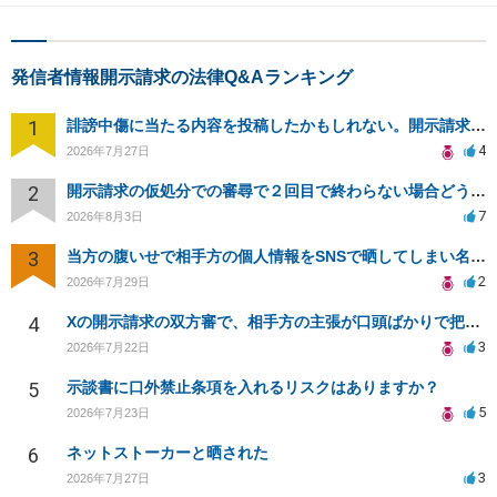
発信者情報開示請求の法律Q&Aランキング
1
誹謗中傷に当たる内容を投稿したかもしれない。開示請求や民事刑事裁判に発展しうるのか教えて欲しい。
4
2026年7月27日
2
開示請求の仮処分での審尋で２回目で終わらない場合どうしたらいいですか
7
2026年8月3日
3
当方の腹いせで相手方の個人情報をSNSで晒してしまい名誉毀損させてしまったかもしれない
2
2026年7月29日
4
Xの開示請求の双方審で、相手方の主張が口頭ばかりで把握しきれません
3
2026年7月22日
5
示談書に口外禁止条項を入れるリスクはありますか？
5
2026年7月23日
6
ネットストーカーと晒された
3
2026年7月27日