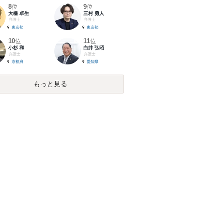
8
9
位
位
大橋 卓生
三村 勇人
弁護士
弁護士
東京都
東京都
10
11
位
位
小杉 和
白井 弘昭
弁護士
弁護士
京都府
愛知県
もっと見る