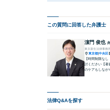
この質問に回答した弁護士
濵門 俊也
東京新生法律事務
東京都
中央区
|
【時間制限なし
討ください【著
のケアもしなが
雑な遺産分割・
りやすくご説明
法律Q&Aを探す