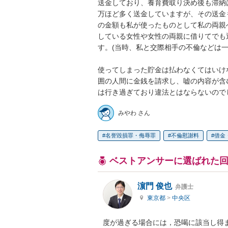
送金しており、養育費取り決め後も滞納
万ほど多く送金していますが、その送金
の金額も私が使ったものとして私の両親
している女性や女性の両親に借りてでも
す。(当時、私と交際相手の不倫などは一切
使ってしまった貯金は払わなくてはいけ
囲の人間に金銭を請求し、嘘の内容が含
は行き過ぎており違法とはならないので
みやわ さん
名誉毀損罪・侮辱罪
不倫慰謝料
借金
ベストアンサーに選ばれた
濵門 俊也
弁護士
東京都
>
中央区
度が過ぎる場合には，恐喝に該当し得