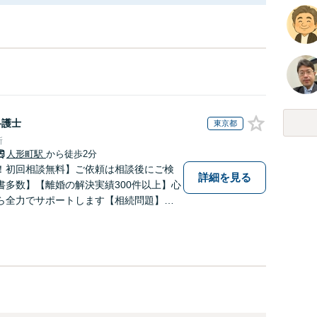
弁護士
東京都
所
人形町駅
から徒歩2分
！初回相談無料】ご依頼は相談後にご検
詳細を見る
書多数】【離婚の解決実績300件以上】心
ら全力でサポートします【相続問題】複
相続放棄・遺留分なども、基本からわか
します【人形町駅2分】