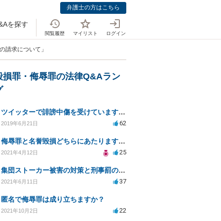
弁護士の方はこちら
&Aを探す
閲覧履歴
マイリスト
ログイン
銭の請求について」
毀損罪・侮辱罪の法律Q&Aラン
グ
ツイッターで誹謗中傷を受けています。侮辱罪は成立しますか？
62
2019年6月21日
侮辱罪と名誉毀損どちらにあたりますか？
25
2021年4月12日
集団ストーカー被害の対策と刑事罰のための相談先は？
37
2021年6月11日
匿名で侮辱罪は成り立ちますか？
22
2021年10月2日