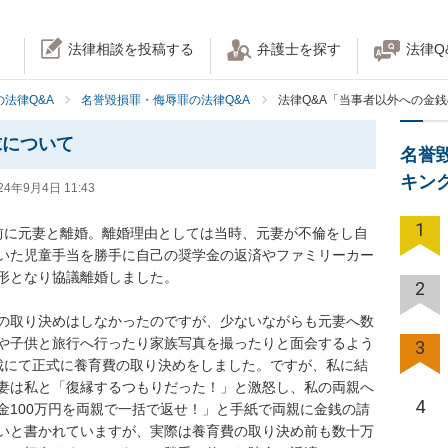
法律相談を投稿する
弁護士を探す
法律Q
法律Q&A
名誉毀損罪・侮辱罪の法律Q&A
法律Q&A「当事者以外への金
求について
名誉
キン
24年9月4日 11:43
1
前に元妻と離婚。離婚理由としては当時、元妻が不倫をし自
いた児童手当を勝手に自己の奨学金の返済やファミリーカー
となり協議離婚しました。 

2
の取り決めはしなかったのですが、少ないながらも元妻へ数
や子供と旅行へ行ったり家族写真を撮ったりと面会するよう
3
裁にて正式に養育費の取り決めをしました。ですが、私に結
妻は私と「復縁するつもりだった！」と激怒し、私の両親へ
4
金100万円を両親で一括で返せ！」と手紙で両親に金銭の請
いと書かれていますが、実際は養育費の取り決め前も数十万