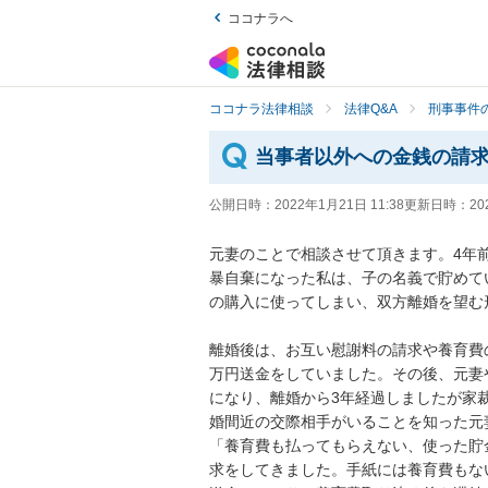
ココナラへ
ココナラ法律相談
法律Q&A
刑事事件の
当事者以外への金銭の請
公開日時：
2022年1月21日 11:38
更新日時：
20
元妻のことで相談させて頂きます。4年
暴自棄になった私は、子の名義で貯めて
の購入に使ってしまい、双方離婚を望む形
離婚後は、お互い慰謝料の請求や養育費
万円送金をしていました。その後、元妻
になり、離婚から3年経過しましたが家
婚間近の交際相手がいることを知った元
「養育費も払ってもらえない、使った貯
求をしてきました。手紙には養育費もな