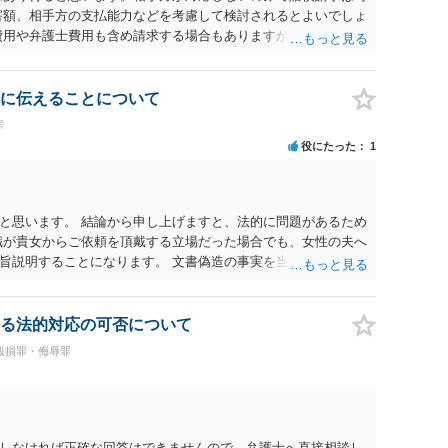
害額、相手方の支払能力などを考慮して検討されるとよいでしょ
費用や弁護士費用も含め請求する場合もありますが、認められる
が必要です。遅延損害金の発生なども確認するとよいでしょう。
避けることも方法の一つです。
に伝えることについて
罪
役にたった
1
と思います。 結論から申し上げますと、法的に問題があるため
職が貴女からご依頼を頂戴する立場だった場合でも、女性の夫へ
旨説明することになります。 文書偽造の事実を当該男性に伝達
とを伝えるのと同じ効果をもちます。もちろん不倫はよくない
性にとって最も知られたくない相手である夫）に事実上であれ
権侵害の問題）が発生します。
る法的対応の可否について
毀損罪・侮辱罪
しなければ正確な回答はできませんので、弁護士へ直接相談し