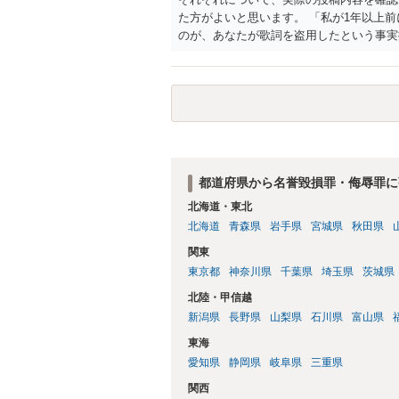
た方がよいと思います。 「私が1年以上
のが、あなたが歌詞を盗用したという事実
の意味であれば回答は変わります。 「私
害とは言い難いところです（いじめの事実
てくる可能性はありますが）。
都道府県から名誉毀損罪・侮辱罪に
北海道・東北
北海道
青森県
岩手県
宮城県
秋田県
関東
東京都
神奈川県
千葉県
埼玉県
茨城県
北陸・甲信越
新潟県
長野県
山梨県
石川県
富山県
東海
愛知県
静岡県
岐阜県
三重県
関西