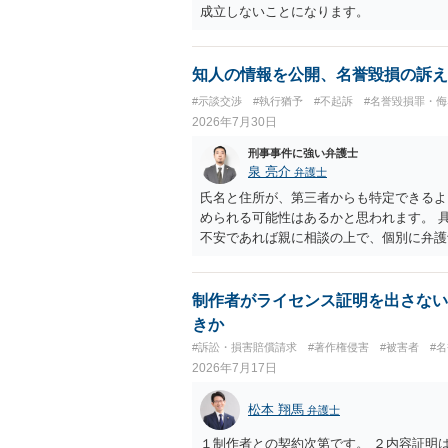
成立しないことになります。
知人の情報を公開、名誉毀損の訴え
#示談交渉
#執行猶予
#不起訴
#名誉毀損罪・侮
2026年7月30日
刑事事件に強い弁護士
泉 亮介
弁護士
氏名と住所が、第三者からも特定できるよ
められる可能性はあるかと思われます。 
不安であれば親に相談の上で、個別に弁護
制作者がライセンス証明を出さない
きか
#訴訟・損害賠償請求
#著作権侵害
#被害者
#
2026年7月17日
松本 翔馬
弁護士
１制作者との契約次第です。 ２内容証明