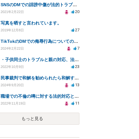
SNSのDMでの誹謗中傷が法的トラブルに発展するか？
20
2021年2月22日
写真を晒すと言われています。
27
2019年12月8日
TikTokのDMでの侮辱行為についての相談
7
2024年2月22日
・子供同士のトラブルと親の対応、法的助言を求める方法は？
23
2022年10月9日
民事裁判で和解を勧められたら和解するしかないか？判決で大きく結果が変わることはありますか？
13
2024年9月20日
職場での不倫の噂に対する法的対応と解決策について
11
2022年11月19日
もっと見る