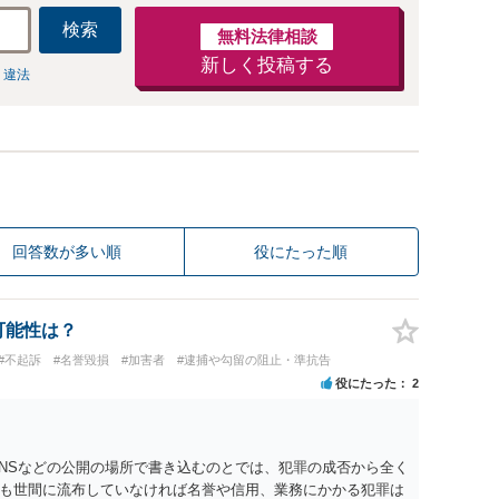
検索
無料法律相談
新しく投稿する
 違法
回答数が多い順
役にたった順
可能性は？
#不起訴
#名誉毀損
#加害者
#逮捕や勾留の阻止・準抗告
役にたった
2
SNSなどの公開の場所で書き込むのとでは、犯罪の成否から全く
も世間に流布していなければ名誉や信用、業務にかかる犯罪は