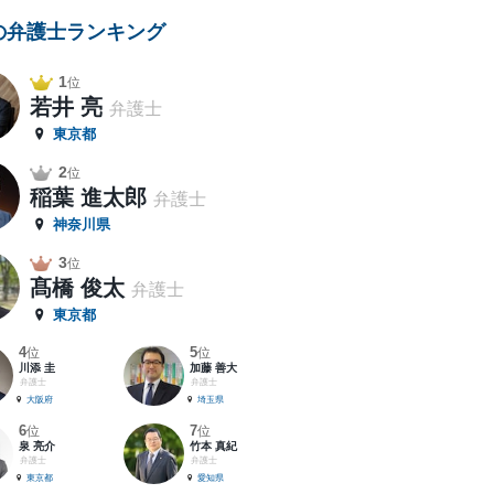
の弁護士ランキング
1
位
若井 亮
弁護士
東京都
2
位
稲葉 進太郎
弁護士
神奈川県
3
位
髙橋 俊太
弁護士
東京都
4
5
位
位
川添 圭
加藤 善大
弁護士
弁護士
大阪府
埼玉県
6
7
位
位
泉 亮介
竹本 真紀
弁護士
弁護士
東京都
愛知県