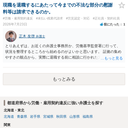
については、会社側に「部下の不正行為による情報漏洩」と正式に認
現職を退職するにあたって今までの不法な部分の慰謝
定させ、誤認した他部署への適切なフォローや周知を求めるのが有効
料等は請求できるのか。
です。 あるいは、懲戒があったことを社内で周知される手続があるの
#労働・雇用契約違反
#未払い残業代請求
#労災認定・対応
#正社員・契約社員
ならば、それにより軽微ながら回復はできるかもしれません。 さらに
2026年7月23日
役にたった
1
個人としても、相手に対してプライバシー侵害等に基づく損害賠償
（慰謝料）を請求する選択肢がありえます（ただし、金額は多額にな
正木 友啓
弁護士
らない可能性があります。）。
とりあえずは、お近くの弁護士事務所か、労働基準監督署に行って、
状況を整理するところから始めるのがよいかと思います。 証拠の集め
やすさの観点から、実際に退職する前に相談に行かれた方がよいかと
思います
もっとみる
都道府県から労働・雇用契約違反に強い弁護士を探す
北海道・東北
北海道
青森県
岩手県
宮城県
秋田県
山形県
福島県
関東