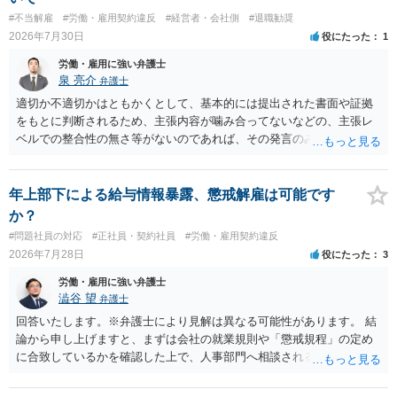
し、事務所側が一方的に解除したのにタレントへ違約金を課す設計
#不当解雇
#労働・雇用契約違反
#経営者・会社側
#退職勧奨
は、合理性や対価性を欠くとして争いやすいです。逆に、タレント側
2026年7月30日
役にたった
1
の重大な契約違反がある場合は、実損害の範囲で請求される可能性は
あります。
労働・雇用に強い弁護士
泉 亮介
弁護士
適切か不適切かはともかくとして、基本的には提出された書面や証拠
をもとに判断されるため、主張内容が噛み合ってないなどの、主張レ
ベルでの整合性の無さ等がないのであれば、その発言のみで大きく不
利になるということはないように思われます。
年上部下による給与情報暴露、懲戒解雇は可能です
か？
#問題社員の対応
#正社員・契約社員
#労働・雇用契約違反
2026年7月28日
役にたった
3
労働・雇用に強い弁護士
澁谷 望
弁護士
回答いたします。※弁護士により見解は異なる可能性があります。 結
論から申し上げますと、まずは会社の就業規則や「懲戒規程」の定め
に合致しているかを確認した上で、人事部門へ相談されることが最優
先となります。 その上で、いきなりの懲戒解雇は法的ハードルが高い
ものの、重い懲戒処分の対象には十分なり得ます。 名誉や評価の回復