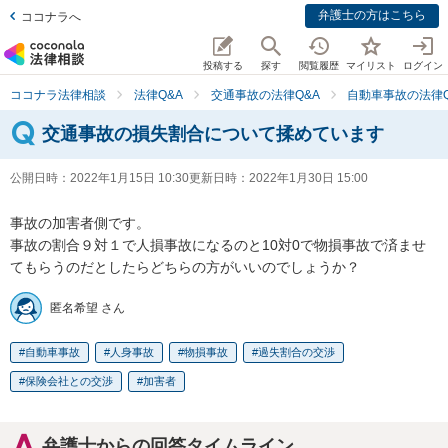
弁護士の方はこちら
ココナラへ
投稿する
探す
閲覧履歴
マイリスト
ログイン
ココナラ法律相談
法律Q&A
交通事故の法律Q&A
自動車事故の法律Q
交通事故の損失割合について揉めています
公開日時：
2022年1月15日 10:30
更新日時：
2022年1月30日 15:00
事故の加害者側です。

事故の割合９対１で人損事故になるのと10対0で物損事故で済ませ
てもらうのだとしたらどちらの方がいいのでしょうか？
匿名希望 さん
自動車事故
人身事故
物損事故
過失割合の交渉
保険会社との交渉
加害者
弁護士からの回答タイムライン