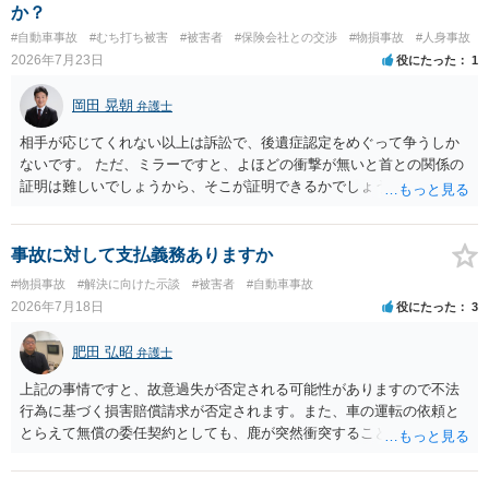
か？
#自動車事故
#むち打ち被害
#被害者
#保険会社との交渉
#物損事故
#人身事故
2026年7月23日
役にたった
1
岡田 晃朝
弁護士
相手が応じてくれない以上は訴訟で、後遺症認定をめぐって争うしか
ないです。 ただ、ミラーですと、よほどの衝撃が無いと首との関係の
証明は難しいでしょうから、そこが証明できるかでしょうね。
事故に対して支払義務ありますか
#物損事故
#解決に向けた示談
#被害者
#自動車事故
2026年7月18日
役にたった
3
肥田 弘昭
弁護士
上記の事情ですと、故意過失が否定される可能性がありますので不法
行為に基づく損害賠償請求が否定されます。また、車の運転の依頼と
とらえて無償の委任契約としても、鹿が突然衝突することは予見がで
きませんので善管注意義務違反は否定され債務不履行に基づく損害賠
償請求も成立しない可能性があります。以上の理由から支払義務は否