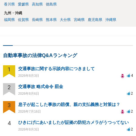
香川県
愛媛県
高知県
徳島県
九州・沖縄
福岡県
佐賀県
長崎県
熊本県
大分県
宮崎県
鹿児島県
沖縄県
自動車事故の法律Q&Aランキング
1
交通事故に関する示談内容につきまして
4
2026年8月3日
2
交通事故 略式命令 罰金
2
2026年8月6日
3
息子が起こした事故の賠償、親の支払義務と対策は？
2
2026年7月16日
4
ひきにげにあいましたが証拠の防犯カメラがうつってない
2
2026年8月3日