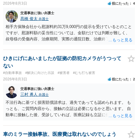
2026年8月3日
役にたった
4
交通事故に強い弁護士
髙橋 俊太
弁護士
相手方保険会社から慰謝料約31万9,000円の提示を受けているとのこと
ですが、慰謝料額の妥当性については、金額だけでは判断が難しく、
叔母様の受傷内容、治療期間、実際の通院日数、治療終了の経緯、後
遺症の有無、相手方保険会社から提示されている示談内容の内訳等を
確認する必要があります。保険会社から提示される慰謝料額について
は、弁護士が介入することにより増額を検討できる場合がありますの
ひきにげにあいましたが証拠の防犯カメラがうつって
で、以下の資料・情報を準備した上で、弁護士に個別に相談すること
ない
をお勧めいたします。 ・相手方保険会社から届いている示談金額の提
#自動車事故
#解決に向けた示談
#被害者
#むち打ち被害
示書類 ・叔母様の診断名、けがの内容 ・治療開始日及び治療終了日
2026年8月3日
役にたった
2
・入院の有無、通院回数 ・現在も症状が残っているか ・叔母様ご本人
やご家族等が加入している保険に、今回の事故で利用できる弁護士費
交通事故に強い弁護士
用特約が付帯しているか なお、被害者は叔母様ご本人となりますの
三村 勇人
弁護士
で、弁護士が受任する場合には、叔母様ご本人の依頼意思等を確認す
不法行為に基づく損害賠償請求は、過失であっても認められます。 も
る必要があります。日本語での十分な意思疎通が難しいとのことです
っとも、ご質問内容から、接触の立証は必要になるかと思います。 自
ので、そのあたりのご事情も踏まえて、依頼意思の確認方法等を検討
動車に接触した後、受診していれば、医療記録も立証に使えるかと思
する必要があると思われます。
います。 いずれにせよ、多角的に検討する必要がありますので、弁護
士にご相談ください。
車のミラー接触事故、医療費は取れないのでしょう