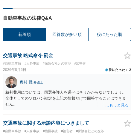
自動車事故の法律Q&A
新着順
回答数が多い順
役にたった順
交通事故 略式命令 罰金
#自動車事故
#人身事故
#保険会社との交渉
#加害者
2026年8月6日
役にたった
2
奥村 徹
弁護士
裁判費用については、国選弁護人を選べばそうかからないでしょう。
全体としてのソロバン勘定を上記の情報だけで回答することはできま
せん。
交通事故に関する示談内容につきまして
#自動車事故
#人身事故
#物損事故
#被害者
#保険会社との交渉