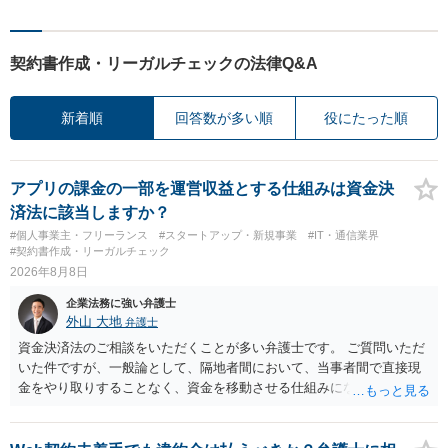
契約書作成・リーガルチェックの法律Q&A
新着順
回答数が多い順
役にたった順
アプリの課金の一部を運営収益とする仕組みは資金決
済法に該当しますか？
#個人事業主・フリーランス
#スタートアップ・新規事業
#IT・通信業界
#契約書作成・リーガルチェック
2026年8月8日
企業法務に強い弁護士
外山 大地
弁護士
資金決済法のご相談をいただくことが多い弁護士です。 ご質問いただ
いた件ですが、一般論として、隔地者間において、当事者間で直接現
金をやり取りすることなく、資金を移動させる仕組みになりますの
で、為替取引（資金移動業）に該当する可能性はあります。 もっと
も、為替取引に該当し得る場合であっても、いわゆる収納代行とし
て、資金移動業の規制の対象外となる余地があります。 この点につい