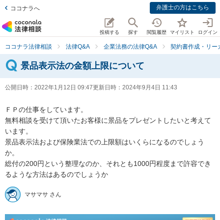
弁護士の方はこちら
ココナラへ
投稿する
探す
閲覧履歴
マイリスト
ログイン
ココナラ法律相談
法律Q&A
企業法務の法律Q&A
契約書作成・リー
景品表示法の金額上限について
公開日時：
2022年1月12日 09:47
更新日時：
2024年9月4日 11:43
ＦＰの仕事をしています。

無料相談を受けて頂いたお客様に景品をプレゼントしたいと考えて
います。

景品表示法および保険業法での上限額はいくらになるのでしょう
か。

総付の200円という整理なのか、それとも1000円程度まで許容でき
るような方法はあるのでしょうか
マサマサ さん