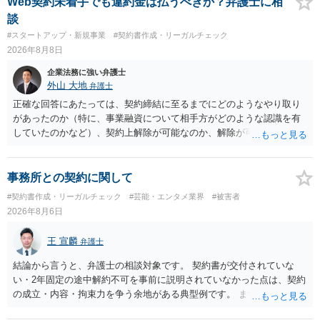
Web契約未着手でも違約金は払うべきか？弁護士に相
ては、単に「利用者から資金を受け取り、寄付団体に送金する」とい
談
う資金の流れだけで判断することはできず、アプリの仕組みが利用者
#スタートアップ・新規事業
#契約書作成・リーガルチェック
と寄付団体をつなぐプラットフォームとしてどのように位置付けられ
2026年8月8日
るのか、利用者からの支払がどのような性質のものなのか、寄付の意
思決定や寄付のタイミングがどのように設定されているのかなど、具
企業法務に強い弁護士
体的なサービスの座組を踏まえて検討する必要があります。 そのた
外山 大地
弁護士
め、現在検討されているアプリについて、資金移動業に該当する可能
正確な回答にあたっては、契約締結に至るまでにどのようなやり取り
性があるか、また、該当する場合にどのようなサービス設計にすれば
があったのか（特に、事業融資について相手方がどのような認識を有
資金移動業に該当しない形（収納代行など）で運用できるかについて
していたのかなど）、契約上解除が可能なのか、解除が可能であると
は、具体的なサービスの仕組みを確認した上で、個別に弁護士へご相
して契約上の違約金等を支払う必要があるのかなど、契約内容や具体
談いただくことをお勧めいたします。
的な経緯を踏まえて精査する必要がございます。 そのため、事情をお
伺いした上での検討が必要となりますので、個別に弁護士へのご相談
事務所との契約に関して
をご検討いただければと存じます。
#契約書作成・リーガルチェック
#芸能・エンタメ業界
#被害者
2026年8月6日
王 宣麟
弁護士
結論から言うと、弁護士の相談対象です。 契約書が交付されていな
い・2年固定の途中解約不可を事前に説明されていなかった点は、契約
の成立・内容・拘束力を争う余地がある典型例です。 まずは、運営と
のやり取り、規約のスクショ等の証拠を集めて、弁護士に相談されて