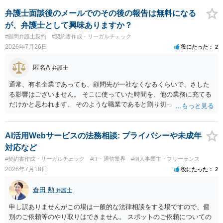
みてはいかがでしょうか。 また同時並行で（もしまだされていないの
であれば）書面で退所意思の明確化はしておくべきだと考えます。
弁護士面談後のメールでのその後の報告は無料になる
が、弁護士として興味ありますか？
#顧問弁護士契約
#契約書作成・リーガルチェック
2026年7月26日
役にたった
2
匿名A
弁護士
通常、有名企業であっても、顧問先が一社なくなるくらいで、さした
る影響はございません。 そこに使っていた時間を、他の業務に充てる
だけかと思われます。 そのような職業であると割り切ってご相談され
た方が、かえって良い弁護士に巡り会えるのではないかと思います。
相談者様のご意見が反映されることを、お祈りしております。
AI活用Webサービスの法務相談: プライバシーや未成年
対応など
#契約書作成・リーガルチェック
#IT・通信業界
#個人事業主・フリーランス
2026年7月18日
役にたった
2
倉田 勲
弁護士
申し訳ありませんがこの場は一般的な法律相談をする場ですので、個
別のご依頼等のやり取りはできません。 スポットのご依頼についての