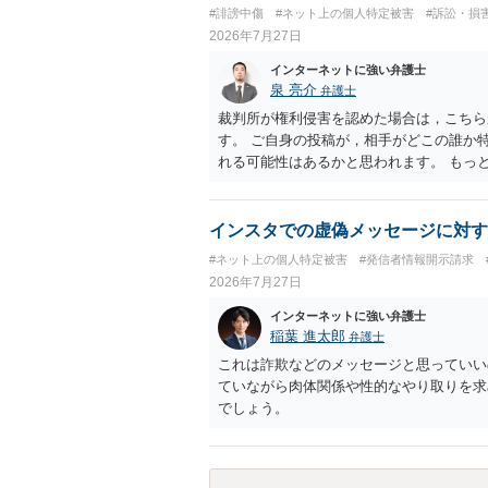
#誹謗中傷
#ネット上の個人特定被害
#訴訟・損
2026年7月27日
インターネットに強い弁護士
泉 亮介
弁護士
裁判所が権利侵害を認めた場合は，こちら
す。 ご自身の投稿が，相手がどこの誰か
れる可能性はあるかと思われます。 もっ
で，ネットストーカーとして晒したのであ
ょう。
インスタでの虚偽メッセージに対す
#ネット上の個人特定被害
#発信者情報開示請求
2026年7月27日
インターネットに強い弁護士
稲葉 進太郎
弁護士
これは詐欺などのメッセージと思っていい
ていながら肉体関係や性的なやり取りを求
でしょう。