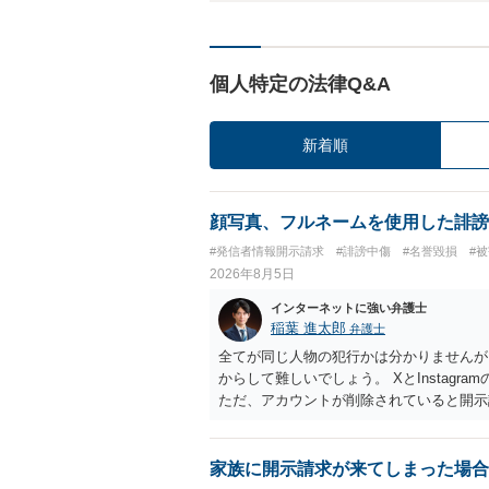
個人特定の法律Q&A
新着順
顔写真、フルネームを使用した誹謗
#発信者情報開示請求
#誹謗中傷
#名誉毀損
#
2026年8月5日
インターネットに強い弁護士
稲葉 進太郎
弁護士
全てが同じ人物の犯行かは分かりませんが
からして難しいでしょう。 XとInstag
ただ、アカウントが削除されていると開示
削除されている場合、今から進めても失敗
相手に全ての弁護士費用を負担させること
せることができるでしょう。訴訟で判決と
家族に開示請求が来てしまった場合
ない場合があり何ともいえないところでし