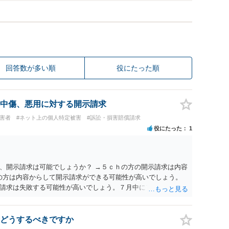
回答数が多い順
役にたった順
中傷、悪用に対する開示請求
被害者
#ネット上の個人特定被害
#訴訟・損害賠償請求
役にたった
1
、開示請求は可能でしょうか？ →５ｃｈの方の開示請求は内容
ramの方は内容からして開示請求ができる可能性が高いでしょう。
請求は失敗する可能性が高いでしょう。７月中にアカウントが
する可能性が高いように思われます。 相手を特定できた場合、
は可能でしょうか？ →訴訟外の交渉で相手方が認めれば負担さ
なった場合は、実際の弁護士費用が認められる場合と認められ
どうするべきですか
ょう。