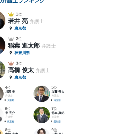
の弁護士ランキング
1
位
若井 亮
弁護士
東京都
2
位
稲葉 進太郎
弁護士
神奈川県
3
位
髙橋 俊太
弁護士
東京都
4
5
位
位
川添 圭
加藤 善大
弁護士
弁護士
大阪府
埼玉県
6
7
位
位
泉 亮介
竹本 真紀
弁護士
弁護士
東京都
愛知県
8
9
位
位