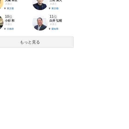
大橋 卓生
三村 勇人
弁護士
弁護士
東京都
東京都
10
11
位
位
小杉 和
白井 弘昭
弁護士
弁護士
京都府
愛知県
もっと見る