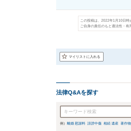
この投稿は、2022年1月10日
ご自身の責任のもと適法性・有
マイリストに入れる
法律Q&Aを探す
例）
離婚 慰謝料
誹謗中傷
相続 遺産
著作物