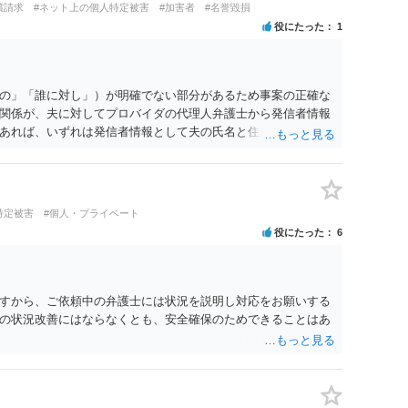
償請求
#ネット上の個人特定被害
#加害者
#名誉毀損
役にたった
1
の」「誰に対し」）が明確でない部分があるため事案の正確な
関係が、夫に対してプロバイダの代理人弁護士から発信者情報
あれば、いずれは発信者情報として夫の氏名と住所が開示さ
に対して内容証明郵便を送ったり訴訟の提起がなされたりする
は、開示請求者（とある女性？）の代理人弁護士へ、実は投稿
なたから連絡することもあり得ます。 夫がクレーム電話を入れ
バイダの代理人の事務所であるのか、それとも開示請求者の代
特定被害
#個人・プライベート
者であれば、書類の再送要請にはあまり意味はなく、一方、後
役にたった
6
可能性も考える必要が出てきます。 あなたと夫との夫婦関係の
か、あなたが夫へ嘘をついたのか等）がよくわからないところ
のかを正確に検討するためには、公開の相談ではなく、詳しい
するべきでしょう。
すから、ご依頼中の弁護士には状況を説明し対応をお願いする
の状況改善にはならなくとも、安全確保のためできることはあ