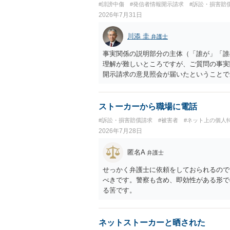
#誹謗中傷
#発信者情報開示請求
#訴訟・損害賠
2026年7月31日
川添 圭
弁護士
事実関係の説明部分の主体（「誰が」「誰
理解が難しいところですが、ご質問の事実
開示請求の意見照会が届いたということで
れ、開示請求者（の代理人弁護士）が、夫
可能性があるように思われます。この場合
者があなたであるという内容とともに、あ
ストーカーから職場に電話
た「相手方の法律事務所」というのがプロ
#訴訟・損害賠償請求
#被害者
#ネット上の個人
理人の事務所なのかが不明ですが、もし前
2026年7月28日
者であるなら、夫を被告として提訴に至る
状況（別居中なのか、夫婦関係は良好なの
匿名A
弁護士
があり、実際にどのような対応がベターな
事実関係を整理した上で弁護士へ直接相談
せっかく弁護士に依頼をしておられるので
べきです。警察も含め、即効性がある形で
る筈です。
ネットストーカーと晒された