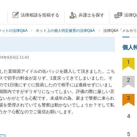
法律相談を投稿する
弁護士を探す
法律Q
ネットの法律Q&A
ネット上の個人特定被害の法律Q&A
法律Q&A「メルカ
個人
24年9月4日 11:43
1
品した某韓国アイドルの缶バッジを購入して頂きました。こち
スで切手の料金が足りず、1度戻ってきてしまいました。そ
2
ので1日後にすぐに投函したので相手には連絡せずにいまし
期限内ですがギリギリになってしまい、評価の際に厳しい言
3
ないかがとても心配です。未成年の為、家まで警察に来られ
届を受理されていても警察は動かないでしょうか？そして私
うか？心配なのでご返信お願いします。
4
5