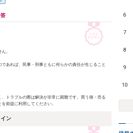
ト
6
回答
7
8
ん。

のであれば、民事・刑事ともに何らかの責任が生じること
9
10


く、トラブルの際は解決が非常に困難です。買う側・売る
とを前提に利用してください。
ライン