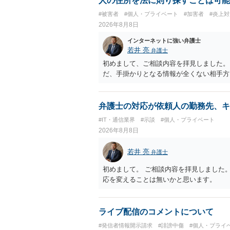
人の住所を法に則り探すことは可能
#被害者
#個人・プライベート
#加害者
#炎上対
2026年8月8日
インターネットに強い弁護士
若井 亮
弁護士
初めまして、ご相談内容を拝見しました。
だ、手掛かりとなる情報が全くない相手方
弁護士の対応が依頼人の勤務先、キ
#IT・通信業界
#示談
#個人・プライベート
2026年8月8日
若井 亮
弁護士
初めまして。 ご相談内容を拝見しました
応を変えることは無いかと思います。
ライブ配信のコメントについて
#発信者情報開示請求
#誹謗中傷
#個人・プライ