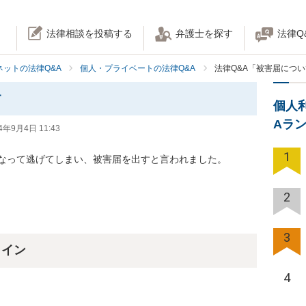
法律相談を投稿する
弁護士を探す
法律Q
ネットの法律Q&A
個人・プライベートの法律Q&A
法律Q&A「被害届につ
す
個人
Aラ
4年9月4日 11:43
1
なって逃げてしまい、被害届を出すと言われました。

2
3
ライン
4