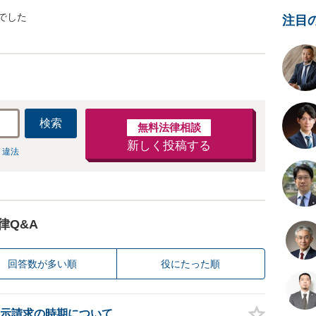
でした
注目
検索
無料法律相談
新しく投稿する
 違法
律Q&A
回答数が多い順
役にたった順
示請求の時期について