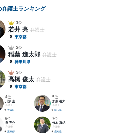
の弁護士ランキング
1
位
若井 亮
弁護士
東京都
2
位
稲葉 進太郎
弁護士
神奈川県
3
位
髙橋 俊太
弁護士
東京都
4
5
位
位
川添 圭
加藤 善大
弁護士
弁護士
大阪府
埼玉県
6
7
位
位
泉 亮介
竹本 真紀
弁護士
弁護士
東京都
愛知県