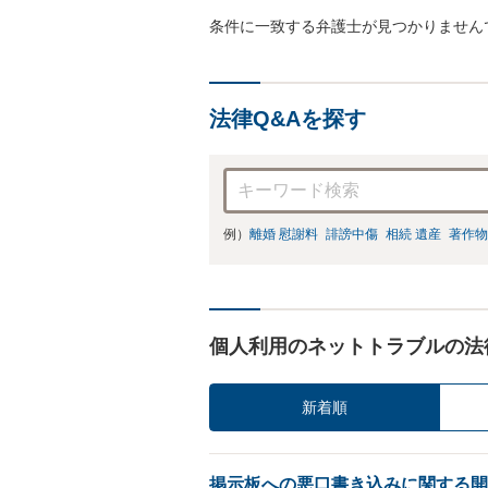
条件に一致する弁護士が見つかりません
法律Q&Aを探す
例）
離婚 慰謝料
誹謗中傷
相続 遺産
著作物
個人利用のネットトラブルの法
新着順
掲示板への悪口書き込みに関する開