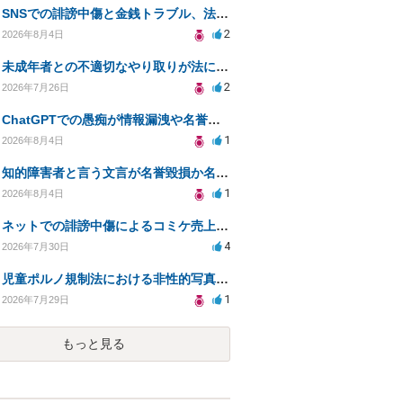
SNSでの誹謗中傷と金銭トラブル、法的対応の相談
2
2026年8月4日
未成年者との不適切なやり取りが法に触れる可能性と対処法
2
2026年7月26日
ChatGPTでの愚痴が情報漏洩や名誉毀損に該当するか確認したい
1
2026年8月4日
知的障害者と言う文言が名誉毀損か名誉感情の侵害になるか教えてほしい。
1
2026年8月4日
ネットでの誹謗中傷によるコミケ売上減少、損害賠償は可能か？
4
2026年7月30日
児童ポルノ規制法における非性的写真とテキストの扱いは？
1
2026年7月29日
もっと見る