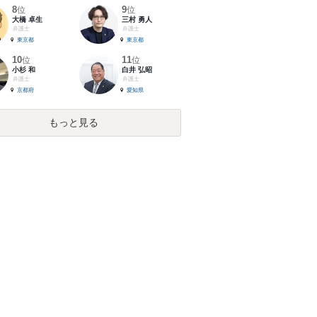
8
9
位
位
大橋 卓生
三村 勇人
弁護士
弁護士
東京都
東京都
10
11
位
位
小杉 和
白井 弘昭
弁護士
弁護士
京都府
愛知県
もっと見る