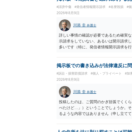
#誹謗中傷
#発信者情報開示請求
#名誉毀損
#
2026年8月9日
川添 圭
弁護士
詳しい事情の確認が必要であるため確実な
示請求をしていない、あるいは開示請求し
多いです（特に、発信者情報開示請求を行
掲示板での書き込みが法律違反に問
#訴訟・損害賠償請求
#個人・プライベート
#加
2026年8月9日
川添 圭
弁護士
投稿したのは、ご質問のかぎ括弧でくくら
べたけど…」）ということでしょうか。そ
るような内容ではありません（申し立てて
妨害、侮辱罪、ストーカー等に関する法律
ていない何らかの背景事情があれば、回答
とは不適当と思われますので、弁護士へ直