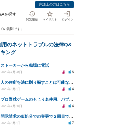
弁護士の方はこちら
&Aを探す
閲覧履歴
マイリスト
ログイン
いての質問です」
利用のネットトラブルの法律Q&
ンキング
ストーカーから職場に電話
6
2026年7月28日
人の住所を法に則り探すことは可能なのか？
4
2026年8月8日
プロ野球ゲームのもじり名使用、パブリシティ権の影響は？
4
2026年7月30日
開示請求の仮処分での審尋で２回目で終わらない場合どうしたらいいですか
7
2026年8月3日