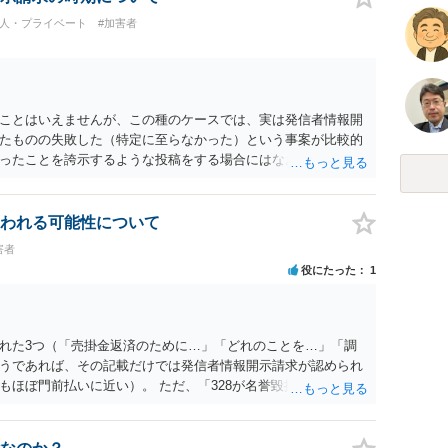
個人・プライベート
#加害者
ことはいえませんが、この種のケースでは、実は発信者情報開
たものの失敗した（特定に至らなかった）という事案が比較的
ったことを誇示するような投稿をする場合にはなおさら）。
われる可能性について
害者
役にたった
1
れた3つ（「売掛金返済のために…」「どれのことを…」「調
うであれば、その記載だけでは発信者情報開示請求が認められ
もほぼ門前払いに近い）。 ただ、「328が名誉毀損、偽計業務
違反に該当するといわれ」とのことですので、ご質問に書かれ
は180度変わるかもしれません。公開の場で詳細を投稿するこ
接相談した方がよいでしょう。