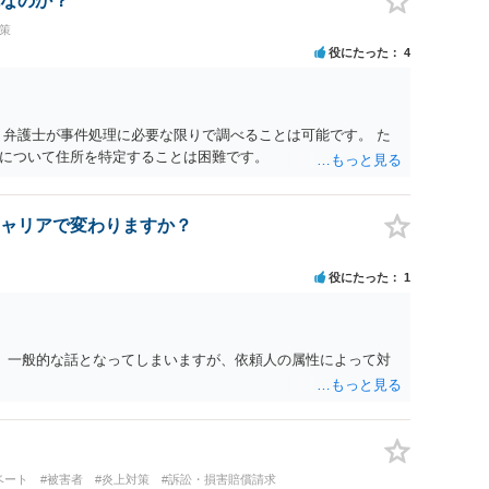
なのか？
策
役にたった
4
 弁護士が事件処理に必要な限りで調べることは可能です。 た
について住所を特定することは困難です。
ャリアで変わりますか？
役にたった
1
。 一般的な話となってしまいますが、依頼人の属性によって対
ベート
#被害者
#炎上対策
#訴訟・損害賠償請求