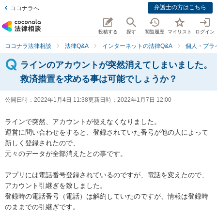
弁護士の方はこちら
ココナラへ
投稿する
探す
閲覧履歴
マイリスト
ログイン
ココナラ法律相談
法律Q&A
インターネットの法律Q&A
個人・プラ
ラインのアカウントが突然消えてしまいました。
救済措置を求める事は可能でしょうか？
公開日時：
2022年1月4日 11:38
更新日時：
2022年1月7日 12:00
ラインで突然、アカウントが使えなくなりました。

運営に問い合わせをすると、登録されていた番号が他の人によって
新しく登録されたので、

元々のデータが全部消えたとの事です。

アプリには電話番号登録されているのですが、電話を変えたので、
アカウント引継ぎを致しました。

登録時の電話番号（電話）は解約していたのですが、情報は登録時
のままでの引継ぎです。
