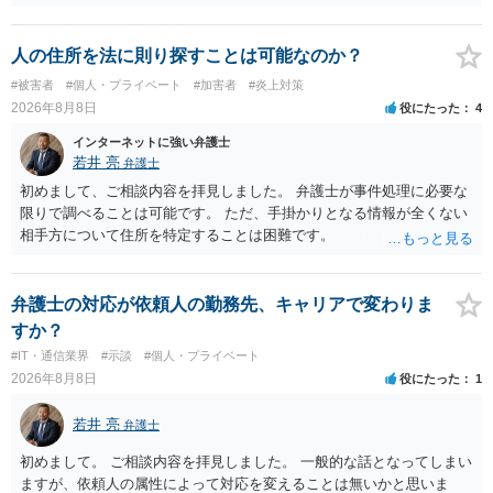
るような内容ではありません（申し立ててもほぼ門前払いに近い）。
ただ、「328が名誉毀損、偽計業務妨害、侮辱罪、ストーカー等に関す
る法律違反に該当するといわれ」とのことですので、ご質問に書かれ
人の住所を法に則り探すことは可能なのか？
ていない何らかの背景事情があれば、回答は180度変わるかもしれませ
#被害者
#個人・プライベート
#加害者
#炎上対策
ん。公開の場で詳細を投稿することは不適当と思われますので、弁護
2026年8月8日
役にたった
4
士へ直接相談した方がよいでしょう。
インターネットに強い弁護士
若井 亮
弁護士
初めまして、ご相談内容を拝見しました。 弁護士が事件処理に必要な
限りで調べることは可能です。 ただ、手掛かりとなる情報が全くない
相手方について住所を特定することは困難です。
弁護士の対応が依頼人の勤務先、キャリアで変わりま
すか？
#IT・通信業界
#示談
#個人・プライベート
2026年8月8日
役にたった
1
若井 亮
弁護士
初めまして。 ご相談内容を拝見しました。 一般的な話となってしまい
ますが、依頼人の属性によって対応を変えることは無いかと思いま