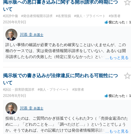
掲示板への悪口書き込みに関する開示請求の時期につ
いて
#誹謗中傷
#発信者情報開示請求
#名誉毀損
#個人・プライベート
#加害者
2026年8月9日
役にたった
1
川添 圭
弁護士
詳しい事情の確認が必要であるため確実なことはいえませんが、この
種のケースでは、実は発信者情報開示請求をしていない、あるいは開
示請求したものの失敗した（特定に至らなかった）という事案が比較
的多いです（特に、発信者情報開示請求を行ったことを誇示するよう
な投稿をする場合にはなおさら）。
掲示板での書き込みが法律違反に問われる可能性につ
いて
#訴訟・損害賠償請求
#個人・プライベート
#加害者
2026年8月9日
役にたった
1
川添 圭
弁護士
投稿したのは、ご質問のかぎ括弧でくくられた3つ（「売掛金返済のた
めに…」「どれのことを…」「調べたけど…」）ということでしょう
か。そうであれば、その記載だけでは発信者情報開示請求が認められ