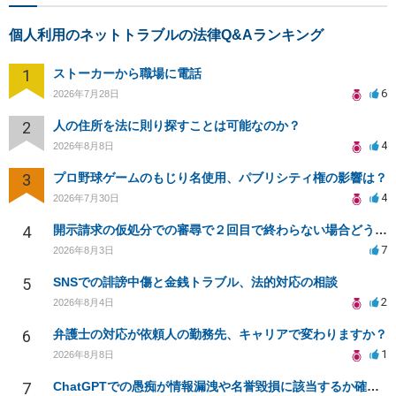
個人利用のネットトラブルの法律Q&Aランキング
1
ストーカーから職場に電話
6
2026年7月28日
2
人の住所を法に則り探すことは可能なのか？
4
2026年8月8日
3
プロ野球ゲームのもじり名使用、パブリシティ権の影響は？
4
2026年7月30日
4
開示請求の仮処分での審尋で２回目で終わらない場合どうしたらいいですか
7
2026年8月3日
5
SNSでの誹謗中傷と金銭トラブル、法的対応の相談
2
2026年8月4日
6
弁護士の対応が依頼人の勤務先、キャリアで変わりますか？
1
2026年8月8日
7
ChatGPTでの愚痴が情報漏洩や名誉毀損に該当するか確認したい