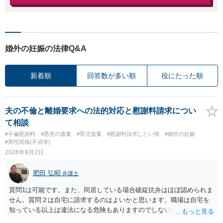
婚外の妊娠の法律Q&A
新着順
回答数が多い順
役にたった順
夫の不倫と離婚要求への法的対応と慰謝料請求につい
て相談
#不倫慰謝料
#悪意の遺棄
#育児放棄
#慰謝料請求したい側
#婚外の妊娠
#異性関係(不貞等)
2026年8月2日
肥田 弘昭
弁護士
質問1は可能です。また、同居している場合破綻抗弁はほぼ認められま
せん。質問２は自宅に請求するのはよいかと思います。職場は自宅を
知っている以上は違法になる危険もありますのでしない方が良いで
す。質問３は可能かと思います。質問４は悪意の遺棄などに該当する