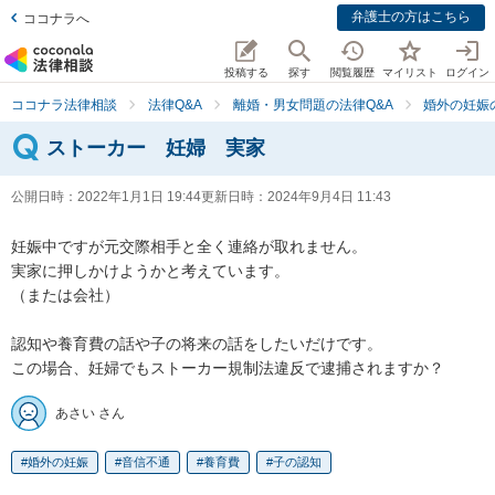
弁護士の方はこちら
ココナラへ
投稿する
探す
閲覧履歴
マイリスト
ログイン
ココナラ法律相談
法律Q&A
離婚・男女問題の法律Q&A
婚外の妊娠
ストーカー 妊婦 実家
公開日時：
2022年1月1日 19:44
更新日時：
2024年9月4日 11:43
妊娠中ですが元交際相手と全く連絡が取れません。

実家に押しかけようかと考えています。

（または会社）

認知や養育費の話や子の将来の話をしたいだけです。

この場合、妊婦でもストーカー規制法違反で逮捕されますか？
あさい さん
婚外の妊娠
音信不通
養育費
子の認知