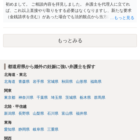
初めまして。 ご相談内容を拝見しました。 弁護士を代理人に立てれ
ば、これ以上直接やり取りをする必要はなくなりますし、新たな要求
（金銭請求を含む）があった場合でも法的観点から当方に支払うべき
義務があるのかを精査し、回答することができます。 代理人を立てな
いのであれば、基本的にはご自身で対応していくことになります。 こ
れ以上の要求を回避するためには、合意内容を書面しておくことで
もっとみる
す。 特に重要な点としては、合意事項以外には貸し借りが無いことを
確認する条項（清算条項）をきちんと盛り込んでおくことです。 お金
を払うにしても、紛争が蒸し返されないよう、合意書を作成して取り
交わすようにしてください。
都道府県から婚外の妊娠に強い弁護士を探す
北海道・東北
北海道
青森県
岩手県
宮城県
秋田県
山形県
福島県
関東
東京都
神奈川県
千葉県
埼玉県
茨城県
栃木県
群馬県
北陸・甲信越
新潟県
長野県
山梨県
石川県
富山県
福井県
東海
愛知県
静岡県
岐阜県
三重県
関西