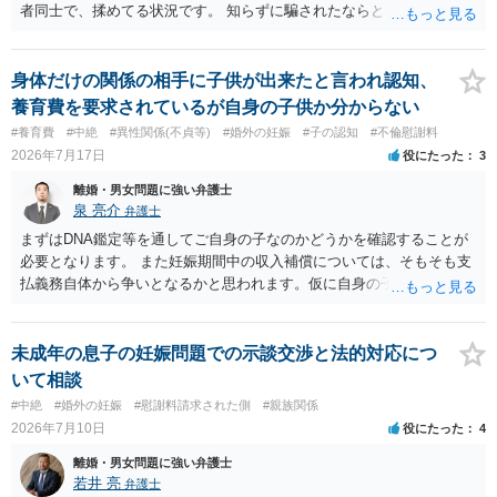
者同士で、揉めてる状況です。 知らずに騙されたならともか
く・・・。 それでも経緯を考えれば多少は、その男よりは同情できる
というだけですから。
身体だけの関係の相手に子供が出来たと言われ認知、
養育費を要求されているが自身の子供か分からない
#養育費
#中絶
#異性関係(不貞等)
#婚外の妊娠
#子の認知
#不倫慰謝料
2026年7月17日
役にたった
3
離婚・男女問題に強い弁護士
泉 亮介
弁護士
まずはDNA鑑定等を通してご自身の子なのかどうかを確認することが
必要となります。 また妊娠期間中の収入補償については、そもそも支
払義務自体から争いとなるかと思われます。仮に自身の子であったと
して、そのことから当然に補償義務が発生するものではありません。
相手に弁護士がついているということであれば、依頼をするかしない
かは別として一度ご自身も個別に弁護士に相談をされたほうが良いで
未成年の息子の妊娠問題での示談交渉と法的対応につ
しょう。
いて相談
#中絶
#婚外の妊娠
#慰謝料請求された側
#親族関係
2026年7月10日
役にたった
4
離婚・男女問題に強い弁護士
若井 亮
弁護士