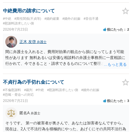
かと思います。有責配偶者ですので相手方からの離婚は拒否しても仮
に訴訟されても法的に成立しません。質問５は認知すると養育費支払
中絶費用の請求について
い、相続権が発生します。合意があれば法的に可能ですが法律で強制
#中絶
#異性関係(不貞等)
#婚約破棄
#婚外の妊娠
#音信不通
することはできません。質問６は可能です。質問７は不貞行為の写真
#慰謝料請求したい側
データ（ハメ撮り）、第三者撮影の腕組み写真、夫の自白録音まであ
2026年7月23日
役にたった
2
るのであれば十分かと思います。ご参考にしてください。
正木 友啓
弁護士
間に弁護士を入れると、費用対効果の観点から損になってしまう可能
性があります 無料あるいは安価な相談料の弁護士事務所に一度相談に
行かれて、今できること・請求できるものについて整理されるのがよ
いかと思います
不貞行為の手切れ金について
#不倫慰謝料
#裁判
#中絶
#慰謝料請求したい側
#婚外の妊娠
#恐喝・脅迫への対応
2026年7月21日
役にたった
3
匿名A
弁護士
そうです。 第一の被害者が奥さんで、あなたは加害者なんですから。
現在は、2人で不法行為を積極的にやった、あげくにその共同不法行為