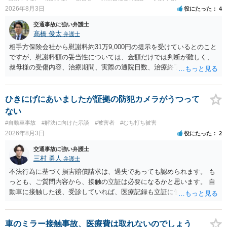
2026年8月3日
役にたった
4
交通事故に強い弁護士
髙橋 俊太
弁護士
相手方保険会社から慰謝料約31万9,000円の提示を受けているとのこと
ですが、慰謝料額の妥当性については、金額だけでは判断が難しく、
叔母様の受傷内容、治療期間、実際の通院日数、治療終了の経緯、後
遺症の有無、相手方保険会社から提示されている示談内容の内訳等を
確認する必要があります。保険会社から提示される慰謝料額について
は、弁護士が介入することにより増額を検討できる場合がありますの
ひきにげにあいましたが証拠の防犯カメラがうつって
で、以下の資料・情報を準備した上で、弁護士に個別に相談すること
ない
をお勧めいたします。 ・相手方保険会社から届いている示談金額の提
#自動車事故
#解決に向けた示談
#被害者
#むち打ち被害
示書類 ・叔母様の診断名、けがの内容 ・治療開始日及び治療終了日
2026年8月3日
役にたった
2
・入院の有無、通院回数 ・現在も症状が残っているか ・叔母様ご本人
やご家族等が加入している保険に、今回の事故で利用できる弁護士費
交通事故に強い弁護士
用特約が付帯しているか なお、被害者は叔母様ご本人となりますの
三村 勇人
弁護士
で、弁護士が受任する場合には、叔母様ご本人の依頼意思等を確認す
不法行為に基づく損害賠償請求は、過失であっても認められます。 も
る必要があります。日本語での十分な意思疎通が難しいとのことです
っとも、ご質問内容から、接触の立証は必要になるかと思います。 自
ので、そのあたりのご事情も踏まえて、依頼意思の確認方法等を検討
動車に接触した後、受診していれば、医療記録も立証に使えるかと思
する必要があると思われます。
います。 いずれにせよ、多角的に検討する必要がありますので、弁護
士にご相談ください。
車のミラー接触事故、医療費は取れないのでしょう