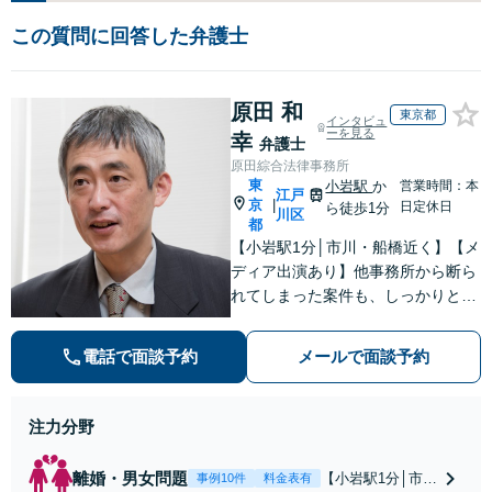
この質問に回答した弁護士
原田 和
東京都
インタビュ
ーを見る
幸
弁護士
原田綜合法律事務所
東
小岩駅
か
営業時間：本
江戸
京
|
日定休日
ら徒歩1分
川区
都
【小岩駅1分│市川・船橋近く】【メ
ディア出演あり】他事務所から断ら
れてしまった案件も、しっかりと面
談し、法的アドバイスをいたします
【解決実績約1000件】豊富な離婚調
電話で面談予約
メールで面談予約
停・裁判実績あり【不動産業界出
身】豊富な専門知識あり
注力分野
離婚・男女問題
【小岩駅1分│市
事例10件
料金表有