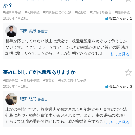
か？
#自動車事故
#人身事故
#保険会社との交渉
#被害者
#むち打ち被害
#物損事故
2026年7月23日
役にたった
1
岡田 晃朝
弁護士
相手が応じてくれない以上は訴訟で、後遺症認定をめぐって争うしか
ないです。 ただ、ミラーですと、よほどの衝撃が無いと首との関係の
証明は難しいでしょうから、そこが証明できるかでしょうね。
事故に対して支払義務ありますか
#物損事故
#自動車事故
#被害者
#解決に向けた示談
2026年7月18日
役にたった
3
肥田 弘昭
弁護士
上記の事情ですと、故意過失が否定される可能性がありますので不法
行為に基づく損害賠償請求が否定されます。また、車の運転の依頼と
とらえて無償の委任契約としても、鹿が突然衝突することは予見がで
きませんので善管注意義務違反は否定され債務不履行に基づく損害賠
償請求も成立しない可能性があります。以上の理由から支払義務は否