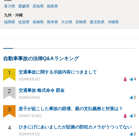
香川県
愛媛県
高知県
徳島県
九州・沖縄
福岡県
佐賀県
長崎県
熊本県
大分県
宮崎県
鹿児島県
沖縄県
自動車事故の法律Q&Aランキング
1
交通事故に関する示談内容につきまして
4
2026年8月3日
2
交通事故 略式命令 罰金
2
2026年8月6日
3
息子が起こした事故の賠償、親の支払義務と対策は？
2
2026年7月16日
4
ひきにげにあいましたが証拠の防犯カメラがうつってない
2
2026年8月3日