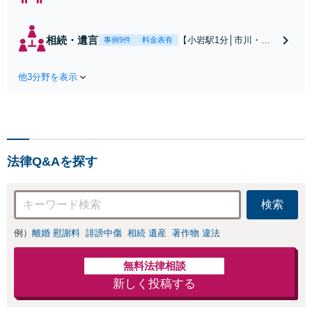
川・船橋近く】高
額な慰謝料請求の
回避、裁判提起前
相続・遺言
【小岩駅1分│市川・船
事例9件
料金表有
の和解、子の認知
橋近く】【不動産業界
と養育費請求など
出身】不動産を含む複
実績多数【不動産
他3分野を表示
雑な相続の手続き、遺
業界出身】知見を
言書作成に強みあり！
活かし、持ち家の
【江戸川区内出張サー
財産分与に対応！
ビス実施中】来所が難
離婚に関するお悩
しい地域の皆さまも、
みは、お気軽にご
気兼ねなくお問い合わ
相談ください【メ
法律Q&Aを探す
せください【メディア
ディア出演】【早
出演】【早朝・夜間・
朝・夜間対応可】
休日対応可】
検索
例）
離婚 慰謝料
誹謗中傷
相続 遺産
著作物 違法
無料法律相談
新しく投稿する