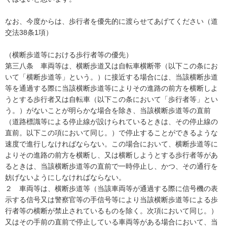
なお、今度からは、歩行者を優先的に渡らせてあげてください（道
交法38条1項）

（横断歩道等における歩行者等の優先）

第三八条　車両等は、横断歩道又は自転車横断帯（以下この条にお
いて「横断歩道等」という。）に接近する場合には、当該横断歩道
等を通過する際に当該横断歩道等によりその進路の前方を横断しよ
うとする歩行者又は自転車（以下この条において「歩行者等」とい
う。）がないことが明らかな場合を除き、当該横断歩道等の直前
（道路標識等による停止線が設けられているときは、その停止線の
直前。以下この項において同じ。）で停止することができるような
速度で進行しなければならない。この場合において、横断歩道等に
よりその進路の前方を横断し、又は横断しようとする歩行者等があ
るときは、当該横断歩道等の直前で一時停止し、かつ、その通行を
妨げないようにしなければならない。

２　車両等は、横断歩道等（当該車両等が通過する際に信号機の表
示する信号又は警察官等の手信号等により当該横断歩道等による歩
行者等の横断が禁止されているものを除く。次項において同じ。）
又はその手前の直前で停止している車両等がある場合において、当