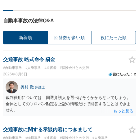
自動車事故の法律Q&A
新着順
回答数が多い順
役にたった順
交通事故 略式命令 罰金
#自動車事故
#人身事故
#加害者
#保険会社との交渉
2026年8月6日
役にたった
2
奥村 徹
弁護士
裁判費用については、国選弁護人を選べばそうかからないでしょう。
全体としてのソロバン勘定を上記の情報だけで回答することはできま
せん。
交通事故に関する示談内容につきまして
#自動車事故
#物損事故
#被害者
#保険会社との交渉
#人身事故