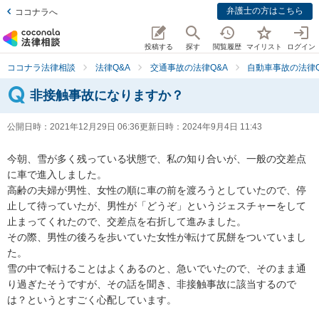
弁護士の方はこちら
ココナラへ
投稿する
探す
閲覧履歴
マイリスト
ログイン
ココナラ法律相談
法律Q&A
交通事故の法律Q&A
自動車事故の法律Q
非接触事故になりますか？
公開日時：
2021年12月29日 06:36
更新日時：
2024年9月4日 11:43
今朝、雪が多く残っている状態で、私の知り合いが、一般の交差点
に車で進入しました。

高齢の夫婦が男性、女性の順に車の前を渡ろうとしていたので、停
止して待っていたが、男性が「どうぞ」というジェスチャーをして
止まってくれたので、交差点を右折して進みました。

その際、男性の後ろを歩いていた女性が転けて尻餅をついていまし
た。

雪の中で転けることはよくあるのと、急いでいたので、そのまま通
り過ぎたそうですが、その話を聞き、非接触事故に該当するので
は？というとすごく心配しています。
