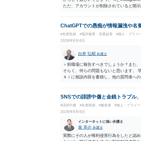
ただ、アカウントが削除されていると開示
削除されている場合、今から進めても失敗
相手に全ての弁護士費用を負担させること
せることができるでしょう。訴訟で判決と
ChatGPTでの愚痴が情報漏洩や
ない場合があり何ともいえないところでし
#名誉毀損
#風評被害・営業妨害
#個人・プライ
2026年8月4日
白井 弘昭
弁護士
＞前職場に報告すべきでしょうか？また、
そらく、何らの問題もないと思います。 
ＡＩに相談内容を蓄積し、他の質問者への
社名を特定していない限り、一般論として
ので、その情報自体が、秘密情報に当たる
中傷の不特定多数への公開に当たるとも思
SNSでの誹謗中傷と金銭トラブル
したかも第三者にしられることはないので
#誹謗中傷
#名誉毀損
#被害者
#個人・プライベ
して書き込んだとしても）、相談者さんが
2026年8月4日
参考まで。
インターネットに強い弁護士
泉 亮介
弁護士
実際にその人が権利侵害行為をしたと認め