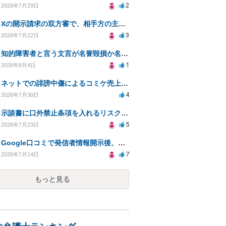
2
2026年7月29日
Xの開示請求の双方審で、相手方の主張が口頭ばかりで把握しきれません
3
2026年7月22日
知的障害者と言う文言が名誉毀損か名誉感情の侵害になるか教えてほしい。
1
2026年8月4日
ネットでの誹謗中傷によるコミケ売上減少、損害賠償は可能か？
4
2026年7月30日
示談書に口外禁止条項を入れるリスクはありますか？
5
2026年7月23日
Google口コミで発信者情報開示後、損害賠償請求を受けています。示談について相談です。
7
2026年7月14日
もっと見る