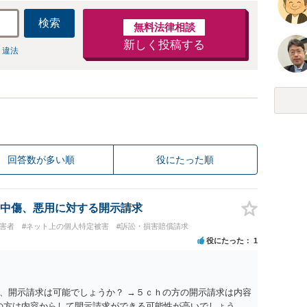
検索
無料法律相談
新しく投稿する
 違法
回答数が多い順
役にたった順
中傷、悪用に対する開示請求
被害者
#ネット上の個人特定被害
#訴訟・損害賠償請求
役にたった
1
、開示請求は可能でしょうか？ →５ｃｈの方の開示請求は内容
ramの方は内容からして開示請求ができる可能性が高いでしょう。