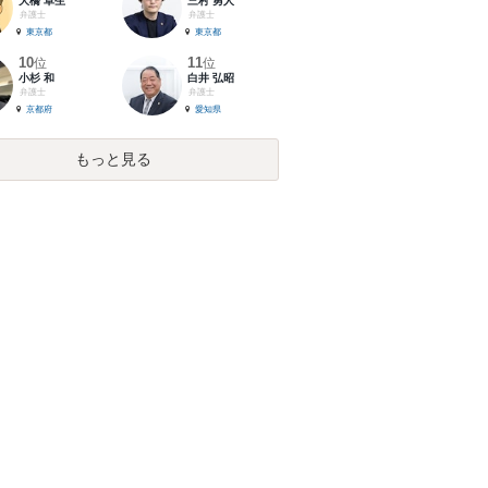
大橋 卓生
三村 勇人
弁護士
弁護士
東京都
東京都
10
11
位
位
小杉 和
白井 弘昭
弁護士
弁護士
京都府
愛知県
もっと見る