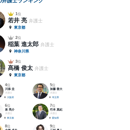
の弁護士ランキング
1
位
若井 亮
弁護士
東京都
2
位
稲葉 進太郎
弁護士
神奈川県
3
位
髙橋 俊太
弁護士
東京都
4
5
位
位
川添 圭
加藤 善大
弁護士
弁護士
大阪府
埼玉県
6
7
位
位
泉 亮介
竹本 真紀
弁護士
弁護士
東京都
愛知県
8
9
位
位