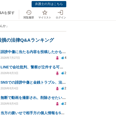
弁護士の方はこちら
&Aを探す
閲覧履歴
マイリスト
ログイン
せんか」
毀損の法律Q&Aランキング
誹謗中傷に当たる内容を投稿したかもしれない。開示請求や民事刑事裁判に発展しうるのか教えて欲しい。
4
2026年7月27日
LINEで会社批判、警察が立件する可能性は？
2
2026年8月3日
SNSでの誹謗中傷と金銭トラブル、法的対応の相談
2
2026年8月4日
無断で動画を撮影され、削除させたいが連絡が返ってこない。
2
2026年8月4日
当方の腹いせで相手方の個人情報をSNSで晒してしまい名誉毀損させてしまったかもしれない