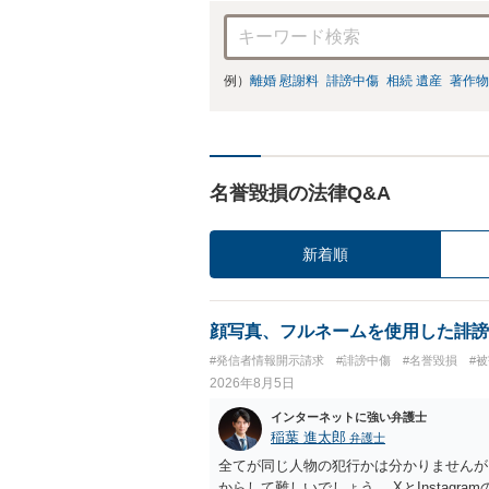
例）
離婚 慰謝料
誹謗中傷
相続 遺産
著作物
名誉毀損の法律Q&A
新着順
顔写真、フルネームを使用した誹謗
#発信者情報開示請求
#誹謗中傷
#名誉毀損
#
2026年8月5日
インターネットに強い弁護士
稲葉 進太郎
弁護士
全てが同じ人物の犯行かは分かりませんが
からして難しいでしょう。 XとInstag