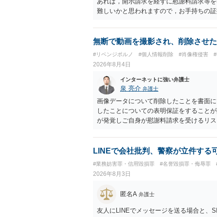
あれば，開示請求を経ずに慰謝料請求等を
難しいかと思われますので，お手持ちの証
無断で動画を撮影され、削除させた
#リベンジポルノ
#個人情報削除
#肖像権侵害
2026年8月4日
インターネットに強い弁護士
泉 亮介
弁護士
画像データについて削除したことを書面に
したことについての表明保証をすることが
が発覚しご自身が慰謝料請求を受けるリス
かと思われます。
LINEで会社批判、警察が立件する
#業務妨害罪・信用毀損罪
#名誉毀損罪・侮辱罪
2026年8月3日
匿名A
弁護士
友人にLINEでメッセージを送る場合と、