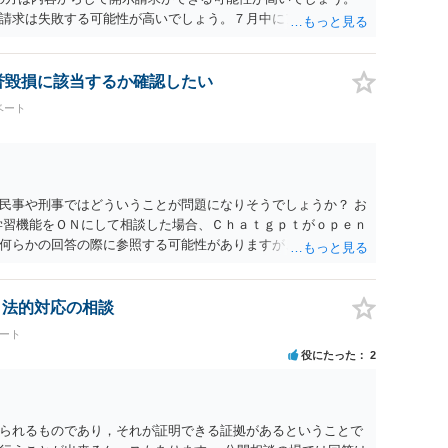
請求は失敗する可能性が高いでしょう。７月中にアカウントが
する可能性が高いように思われます。 相手を特定できた場合、
は可能でしょうか？ →訴訟外の交渉で相手方が認めれば負担さ
なった場合は、実際の弁護士費用が認められる場合と認められ
名誉毀損に該当するか確認したい
ょう。
ベート
民事や刑事ではどういうことが問題になりそうでしょうか？ お
学習機能をＯＮにして相談した場合、Ｃｈａｔｇｐｔがｏｐｅｎ
何らかの回答の際に参照する可能性がありますが、個人名や会
抽象化されて回答に織り込まれる可能性が生じるにすぎません
とは思えませんし、名誉棄損として、個人や会社に対する誹謗
われません。 もちろん、誰がその内容をｃｈａｔｇｐｔに入力
、法的対応の相談
、個人や会社の特定をせずに書き込んだことで（おそらく特定
ート
刑事民事の責任に問われることはないでしょう。 私見ながらご
役にたった
2
られるものであり，それが証明できる証拠があるということで