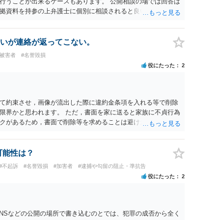
行うことが出来るケースもあります。 公開相談の場では回答は
拠資料を持参の上弁護士に個別に相談されると良いでしょう。
いが連絡が返ってこない。
#被害者
#名誉毀損
役にたった
2
て約束させ，画像が流出した際に違約金条項を入れる等で削除
限界かと思われます。 ただ，書面を家に送ると家族に不貞行為
クがあるため，書面で削除等を求めることは避けたほうが良い
可能性は？
#不起訴
#名誉毀損
#加害者
#逮捕や勾留の阻止・準抗告
役にたった
2
SNSなどの公開の場所で書き込むのとでは、犯罪の成否から全く