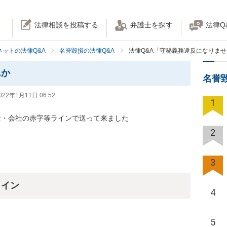
法律相談を投稿する
弁護士を探す
法律Q
ネットの法律Q&A
名誉毀損の法律Q&A
法律Q&A「守秘義務違反になりま
んか
名誉
022年1月11日 06:52
1
・会社の赤字等ラインで送って来ました

2
3
ライン
4
5