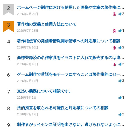
2
ホームページ制作における使用した画像や文章の著作権について
2
2026年7月29日
3
著作物の定義と使用方法について
1
2026年7月28日
4
著作権侵害の発信者情報開示請求への対応策について相談
3
2026年7月16日
5
商標登録済の名作家具をイラストに入れて販売するのは違法でしょうか
2
2026年7月16日
6
ゲーム制作で昔話をモチーフにすることは著作権的にセーフかどうか
3
2026年7月14日
7
支払い義務について相談です。
1
2026年8月1日
8
法的措置を取られる可能性と対応策についての相談
2
2026年7月17日
9
制作者がライセンス証明を出さない。逃げられないように、今すぐ法的に何をすべきか