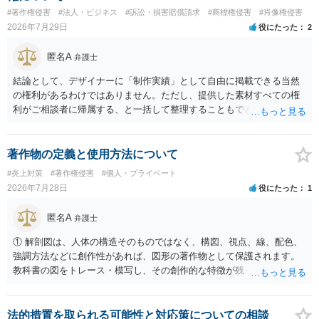
性がありますが、決定的要因ではありません。 パブリシティ権侵害の
#著作権侵害
#法人・ビジネス
#訴訟・損害賠償請求
#商標権侵害
#肖像権侵害
成否は、主に「専ら顧客吸引力の利用を目的とするか」という点で判
2026年7月29日
役にたった
2
断されます。広告収益があることは「商業的目的」を強く示す要素で
すが、それだけで直ちに侵害となるわけではありません。完全無償・
匿名A
弁護士
非営利であれば「表現の自由」「創作物」としての側面が強く評価さ
れる可能性があります。一方、広告収益がある場合は「商業利用」と
結論として、デザイナーに「制作実績」として自由に掲載できる当然
しての色彩が強まり、リスクが高まる可能性があります。 公開前に変
の権利があるわけではありません。ただし、提供した素材すべての権
更・確認しておく事項については、公開の場でアドバイスするにも限
利がご相談者に帰属する、と一括して整理することもできません。 ご
界があるかと思うので、資料等を持参の上、弁護士に相談されること
自身が撮影・執筆した写真や文章は、創作性があれば原則としてご自
も一つかと存じます。
身が著作権者です。 他方、ブランド名、文字主体のロゴ、商品情報、
短いキャッチコピー、販売コンセプトなどは、通常、著作物には当た
著作物の定義と使用方法について
りません。ただし、ロゴに独自の図形やイラスト等が含まれる場合に
#炎上対策
#著作権侵害
#個人・プライベート
は、その表現部分が著作物となる可能性があります。 また、人物写真
2026年7月28日
役にたった
1
の著作権は撮影者に、肖像に関する権利は被写体本人に帰属します
（著作権法2条・17条）。 ウェブサイト全体に当然に著作権が生じる
匿名A
弁護士
わけではありません。デザイナーが独自に制作したイラストやバナー
等は別として、一般的なレイアウトや配色、依頼者から提供された素
① 解剖図は、人体の構造そのものではなく、構図、視点、線、配色、
材を希望に沿って配置した部分には、通常、著作物性は認められにく
強調方法などに創作性があれば、図形の著作物として保護されます。
いと考えられます。仮に具体的な画面構成の一部に創作性が認められ
教科書の図をトレース・模写し、その創作的な特徴が残っていれば、
ても、その権利は当該部分に限られ、ご相談者の写真や文章等を制作
完全一致でなくても複製・翻案に当たる可能性があります。非営利で
実績として掲載する権限まで当然に生じるものではありません。 もっ
も、SNSへの公開は私的使用には当たりません。 ② 出典を記載するだ
とも、契約書がなくても、見積書、メール、利用規約等に実績掲載へ
けでは、適法な引用にはなりません。自分の説明や批評が主で、図が
法的措置を取られる可能性と対応策についての相談