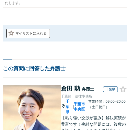
たします。
マイリストに入れる
この質問に回答した弁護士
倉田 勲
弁護士
千葉県
千葉第一法律事務所
千
営業時間：09:00~20:00
千葉市
葉
|
（土日祝日）
中央区
県
【粘り強い交渉が強み】解決実績が
豊富です！複雑な問題には、複数の