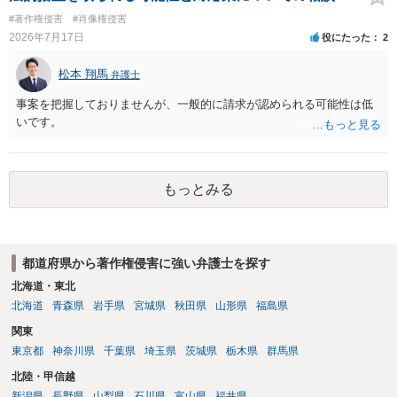
の同意があれば別です。また、単に制作を担当した事実を記載した
その説明に必要な従たる資料であること、引用部分が明確に区別さ
#著作権侵害
#肖像権侵害
り、公開中のサイトへリンクしたりする行為まで当然に禁止できると
れ、必要な範囲に限られていることなどが必要です。勉強ノートの教
2026年7月17日
役にたった
2
は限りません。 人物写真については、通常のSNSへの無断掲載と同
材として図そのものを中心的に掲載する場合、引用と認められにくい
様、掲載目的、態様、必要性、本人の特定可能性等から判断されま
でしょう。 文章についても、単に所々表現を変えただけで適法になる
松本 翔馬
す。営業目的であり、本人も掲載を拒否していることは、違法性を認
弁護士
とは限りません。医学上の事実を理解したうえで、ご自身の表現と構
める方向の事情となりますが、自動的に肖像権侵害となるわけではあ
成でまとめる必要があります。 安全にSNSで公開するには、教科書の
事案を把握しておりませんが、一般的に請求が認められる可能性は低
りません。 まず、見積書、メール、チャット、デザイナーの利用規約
図をトレース・模写した部分は掲載せず、人体の構造という事実を基
いです。
を確認したうえで、「提供素材及びこれを含む画面の複製・SNS掲載
に、自分で構図や表現を工夫して作図する方法が考えられます。ま
を許諾しない」と書面で明確に通知することをお勧めします。すでに
た、改変・SNS掲載が認められたオープンライセンス素材を、利用条
掲載された場合は、URL、掲載日時、画面を保存してから削除を求め
件に従って使う方法もあります。トレースした図を残したい場合は、
てください。
自分だけの学習用にとどめるのが安全です。
もっとみる
都道府県から著作権侵害に強い弁護士を探す
北海道・東北
北海道
青森県
岩手県
宮城県
秋田県
山形県
福島県
関東
東京都
神奈川県
千葉県
埼玉県
茨城県
栃木県
群馬県
北陸・甲信越
新潟県
長野県
山梨県
石川県
富山県
福井県