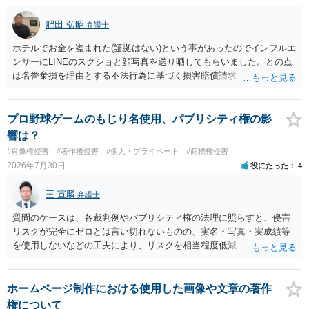
肥田 弘昭
弁護士
ホテルでお金を盗まれた(証拠はない)という事があったのでインフルエ
ンサーにLINEのスクショと顔写真を送り晒してもらいました。との点
は名誉棄損を理由とする不法行為に基づく損害賠償請求（共同不法行
為）の対象となるかと思います。但し、慰謝料額としては、「その後
その人が会社を経営しているようで仕事が飛んだとのことでその分の
賠償金と8人分の従業員の年間利益を請求すると言われています。」で
プロ野球ゲームのもじり名使用、パブリシティ権の影
の計算がすべて損害とならないかと思いますので、損害額で争っても
響は？
良いかと思います。ご参考にしてください。
#肖像権侵害
#著作権侵害
#個人・プライベート
#商標権侵害
2026年7月30日
役にたった
4
王 宣麟
弁護士
質問のケースは、各裁判例やパブリシティ権の法理に照らすと、侵害
リスクが完全にゼロとは言い切れないものの、実名・写真・実成績等
を使用しないなどの工夫により、リスクを相当程度低減できる設計に
なっているかと思います。 ただし、「野球ファンであれば元の選手を
推測できる」という点は、裁判で争われた場合に「専ら顧客吸引力の
利用を目的とする」と判断される余地を残すため、一定の注意が必要
ホームページ制作における使用した画像や文章の著作
です。 また、広告収益の有無は、侵害判断に一定の影響を与える可能
権について