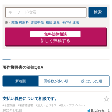
検索
例）
離婚 慰謝料
誹謗中傷
相続 遺産
著作物 違法
無料法律相談
新しく投稿する
著作権侵害の法律Q&A
新着順
回答数が多い順
役にたった順
支払い義務について相談です。
#名誉毀損
#著作権侵害
#法人・ビジネス
#個人・プライベート
2026年8月1日
役にたった
1