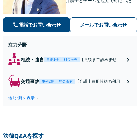
弁護士とチームを組んで対応いたし
ます。【安心・分かりやすい料金体
系】些細なお悩みにも、丁寧に寄り
添い、不安を軽減します。まずはお
電話でお問い合わせ
メールでお問い合わせ
気軽にご相談ください。
注力分野
相続・遺言
【最後まで諦めませ
事例1件
料金表有
ん】親族間の交渉、複
雑な手続き、全て対応
します！不利な条件で
交通事故
【弁護士費用特約の利用＆
事例2件
料金表有
合意してしまう前にご
Zoom相談可】【死亡・骨
相談ください。【土
折・後遺障害・むち打ち
地・不動産】長期化し
他1分野を表示
等】交通事故でご家族がな
ている問題もできる限
くなってしまった方やお怪
り円滑な交渉へと導き
我された方はまずご相談く
ます。事業承継／相続
ださい。ご自身での対応で
放棄も対応可能。【JR
は損をしてしまうかもしれ
千葉駅近く】駐車場あ
ません。代わりに交渉・手
り
法律Q&Aを探す
続きをし、負担を軽減。