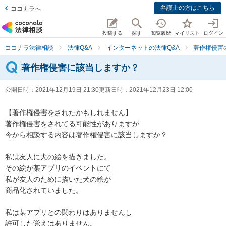
弁護士の方はこちら
ココナラへ
投稿する
探す
閲覧履歴
マイリスト
ログイン
ココナラ法律相談
法律Q&A
インターネットの法律Q&A
著作権侵害
著作権侵害に該当しますか？
公開日時：
2021年12月19日 21:30
更新日時：
2021年12月23日 12:00
【著作権侵害をされたかもしれません】

著作権侵害をされてる可能性がありますが

今から相談する内容は著作権侵害に該当しますか？

私は友人に犬の絵を描きました。

その絵が某アプリのイベントにて

私が友人のために描いた犬の絵が

商品化されていました。

私は某アプリとの関わりはありませんし

許可した覚えはありません。
