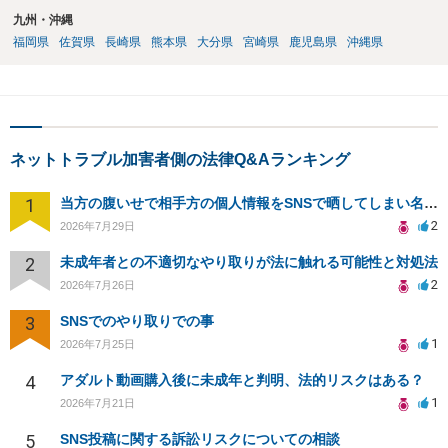
九州・沖縄
福岡県
佐賀県
長崎県
熊本県
大分県
宮崎県
鹿児島県
沖縄県
ネットトラブル加害者側の法律Q&Aランキング
1
当方の腹いせで相手方の個人情報をSNSで晒してしまい名誉毀損させてしまったかもしれない
2
2026年7月29日
2
未成年者との不適切なやり取りが法に触れる可能性と対処法
2
2026年7月26日
3
SNSでのやり取りでの事
1
2026年7月25日
4
アダルト動画購入後に未成年と判明、法的リスクはある？
1
2026年7月21日
5
SNS投稿に関する訴訟リスクについての相談