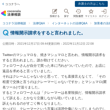
弁護士の方はこちら
ココナラへ
投稿する
探す
閲覧履歴
マイリスト
ログイン
ココナラ法律相談
法律Q&A
インターネットの法律Q&A
加害者の法
情報開示請求をすると言われました。
公開日時：
2021年12月17日 09:44
更新日時：
2022年11月12日 22:08
Twitterのマシュマロを、焼きマシュマロと言われ、情報開示請求を
すると言われました。誰か助けてください。

フォロワーさんが自分で買った本に汚れがついていたので、お店に
返品を求めると言っていました。

それはクレームじゃないかと思って、でも直接言えなくて、「その
程度で交換と言うのはクレーマーじゃないですか」とマシュマロ(匿
名ツール)で送りました。

するとフォロワーさんは「クレーマーは名誉毀損だ、情報開示請求
して訴える」とかなり立腹しながら呟いていました。

訴えられるのがすごく怖くなりました。

やっぱり、クレーマーという言葉は誹謗中傷になってしまうのでし