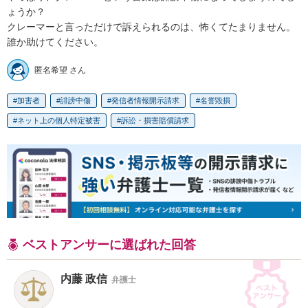
ょうか？

クレーマーと言っただけで訴えられるのは、怖くてたまりません。

誰か助けてください。
匿名希望 さん
加害者
誹謗中傷
発信者情報開示請求
名誉毀損
ネット上の個人特定被害
訴訟・損害賠償請求
ベストアンサーに選ばれた回答
内藤 政信
弁護士