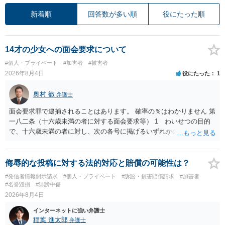
新着順
回答数が多い順
役にたった順
14才の少女への面会要求について
#個人・プライベート
#加害者
#被害者
2026年8月4日
役にたった
1
奥村 徹
弁護士
面会要求罪で逮捕されることはあります。 確率の％はわかりません 第
一八二条（十六歳未満の者に対する面会要求等） 1 わいせつの目的
で、十六歳未満の者に対し、次の各号に掲げるいずれかの行為をした
者（当該十六歳未満の者が十三歳以上である場合については、その者
が生まれた日より五年以上前の日に生まれた者に限る。）は、一年以
下の拘禁刑又は五十万円以下の罰金に処する。 一 威迫し、偽計を用
侮辱的な投稿に対する法的対応と賠償の可能性は？
い又は誘惑して面会を要求すること。 二 拒まれたにもかかわらず、
#発信者情報開示請求
#個人・プライベート
#訴訟・損害賠償請求
#加害者
反復して面会を要求すること。 三 金銭その他の利益を供与し、又は
#名誉毀損
#誹謗中傷
その申込み若しくは約束をして面会を要求すること。 2前項の罪を犯
2026年8月4日
し、よってわいせつの目的で当該十六歳未満の者と面会をした者は、
インターネットに強い弁護士
二年以下の拘禁刑又は百万円以下の罰金に処する。
稲葉 進太郎
弁護士