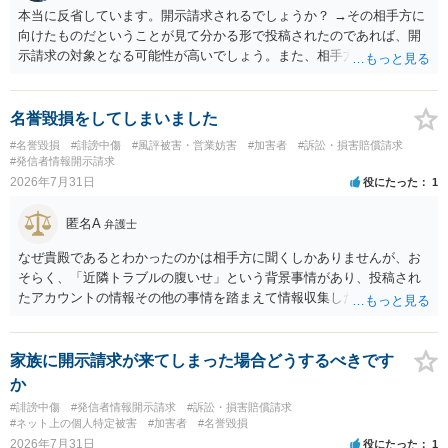
本当に反省しています。開示請求されるでしょうか？ →その相手方に
向けたものだということが見て分かる形で投稿されたのであれば、開
示請求の対象となる可能性が高いでしょう。また、相手方の投稿した
文章からすると、実際に発信者情報開示請求がなされる可能性がある
と存じます。発信者情報開示請求が進むと、投稿に使った回線の契約
者のところに、意見照会がなされます。アカウント情報開示の場合
名誉毀損をしてしまいました
は、アカウントの登録メールに意見照会がなされます。 また、された
#名誉毀損
#誹謗中傷
#風評被害・営業妨害
#加害者
#訴訟・損害賠償請求
場合賠償金はいくらでしょうか。 →ケースバイケースであり、数万円
#発信者情報開示請求
から１００万単位まで様々でしょう。裁判外であれば交渉して相手方
2026年7月31日
役にたった
1
の請求額から減額することを試みることとなるでしょう。
匿名A
弁護士
なぜ貴殿であるとわかったのかは相手方に聞くしかありませんが、お
そらく、「近隣トラブルの腹いせ」という背景事情があり、投稿され
たアカウントの情報その他の事情を踏まえて情報収集した結果、この
ような投稿をするのは貴殿しかいないと推測したもので、これに対し
貴殿が投稿した事実を認めてしまったことで「答え合わせ」になって
しまったのではないでしょうか。 相手方の動きについても、相手方次
家族に開示請求が来てしまった場合どうするべきです
第ですので何とも言えません。公開の場で回答するには情報が乏し
か
く、ここで詳細を明らかにすることは事案の特定に繋がってしまうの
#誹謗中傷
#発信者情報開示請求
#訴訟・損害賠償請求
で、弁護士へ直接相談した方がよいです。
#ネット上の個人特定被害
#加害者
#名誉毀損
2026年7月31日
役にたった
1