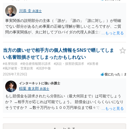
川添 圭
弁護士
事実関係の説明部分の主体（「誰が」「誰の」「誰に対し」）が明確
でない部分があるため事案の正確な理解が難しいところですが、ご質
問の事実関係が、夫に対してプロバイダの代理人弁護士から発信者情
報開示請求の意見照会が届いたということであれば、いずれは発信者
情報として夫の氏名と住所が開示され、開示請求者（の代理人弁護
士）が、夫に対して内容証明郵便を送ったり訴訟の提起がなされたり
当方の腹いせで相手方の個人情報をSNSで晒してしま
する可能性があるように思われます。この場合は、開示請求者（とあ
い名誉毀損させてしまったかもしれない
る女性？）の代理人弁護士へ、実は投稿者があなたであるという内容
#名誉毀損
#発信者情報開示請求
#訴訟・損害賠償請求
#加害者
とともに、あなたから連絡することもあり得ます。 夫がクレーム電話
#風評被害・営業妨害
#誹謗中傷
を入れた「相手方の法律事務所」というのがプロバイダの代理人の事
2026年7月29日
役にたった
2
務所であるのか、それとも開示請求者の代理人の事務所なのかが不明
インターネットに強い弁護士
ですが、もし前者であれば、書類の再送要請にはあまり意味はなく、
稲葉 進太郎
弁護士
一方、後者であるなら、夫を被告として提訴に至る可能性も考える必
要が出てきます。 あなたと夫との夫婦関係の状況（別居中なのか、夫
もし賠償金を請求されたら分割払い（最大何回まで）は可能でしょう
婦関係は良好なのか、あなたが夫へ嘘をついたのか等）がよくわから
か？ →相手方が応じれば可能でしょう。 賠償金はいくらくらいになり
ないところがあり、実際にどのような対応がベターなのかを正確に検
そうですか？ →数十万円から１００万円単位まで様々であり、不明で
討するためには、公開の相談ではなく、詳しい事実関係を整理した上
す。相手方から相談者様に対し請求がなされた場合、減額や分割の交
で弁護士へ直接相談するべきでしょう。
渉が行われ、双方合意に至れば支払が開始され、決裂して相手方が訴
訟提起を選択すれば訴訟の中で解決がなされる流れが通常です。