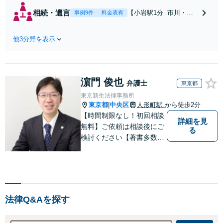
回避、裁判提起前
相続・遺言
【小岩駅1分│市川・船
事例9件
料金表有
の和解、子の認知
橋近く】【不動産業界
と養育費請求など
出身】不動産を含む複
実績多数【不動産
他3分野を表示
雑な相続の手続き、遺
業界出身】知見を
言書作成に強みあり！
活かし、持ち家の
【江戸川区内出張サー
財産分与に対応！
ビス実施中】来所が難
離婚に関するお悩
濵門 俊也
しい地域の皆さまも、
弁護士
東京都
みは、お気軽にご
気兼ねなくお問い合わ
東京新生法律事務所
相談ください【メ
せください【メディア
東京都
中央区
人形町駅
から徒歩2分
|
ディア出演】【早
出演】【早朝・夜間・
【時間制限なし！初回相談
朝・夜間対応可】
詳細を見
休日対応可】
無料】ご依頼は相談後にご
る
検討ください【著書多数】
【離婚の解決実績300件以
上】心のケアもしながら全
力でサポートします【相続
問題】複雑な遺産分割・相
続放棄・遺留分なども、基
法律Q&Aを探す
本からわかりやすくご説明
します【人形町駅2分】