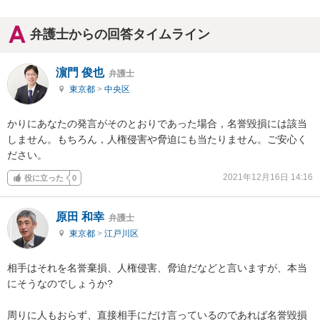
弁護士からの回答タイムライン
濵門 俊也
弁護士
東京都
>
中央区
かりにあなたの発言がそのとおりであった場合，名誉毀損には該当
しません。もちろん，人権侵害や脅迫にも当たりません。ご安心く
ださい。
2021年12月16日 14:16
役に立った
0
原田 和幸
弁護士
東京都
>
江戸川区
相手はそれを名誉棄損、人権侵害、脅迫だなどと言いますが、本当
にそうなのでしょうか?

周りに人もおらず、直接相手にだけ言っているのであれば名誉毀損