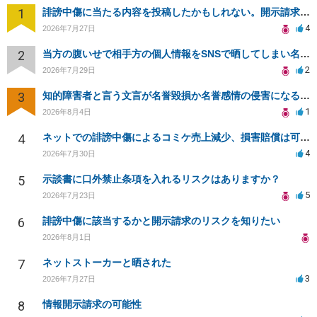
1
誹謗中傷に当たる内容を投稿したかもしれない。開示請求や民事刑事裁判に発展しうるのか教えて欲しい。
4
2026年7月27日
2
当方の腹いせで相手方の個人情報をSNSで晒してしまい名誉毀損させてしまったかもしれない
2
2026年7月29日
3
知的障害者と言う文言が名誉毀損か名誉感情の侵害になるか教えてほしい。
1
2026年8月4日
4
ネットでの誹謗中傷によるコミケ売上減少、損害賠償は可能か？
4
2026年7月30日
5
示談書に口外禁止条項を入れるリスクはありますか？
5
2026年7月23日
6
誹謗中傷に該当するかと開示請求のリスクを知りたい
2026年8月1日
7
ネットストーカーと晒された
3
2026年7月27日
8
情報開示請求の可能性