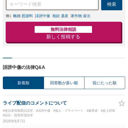
検索
例）
離婚 慰謝料
誹謗中傷
相続 遺産
著作物 違法
無料法律相談
新しく投稿する
誹謗中傷の法律Q&A
新着順
回答数が多い順
役にたった順
ライブ配信のコメントについて
#発信者情報開示請求
#誹謗中傷
#個人・プライベート
#被害者
#炎上対策
#訴訟・損害賠償請求
2026年8月7日