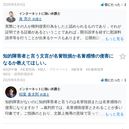
訴訟外の交渉で相手方が認めれば負担させることができるでしょう。
2026年8月4日
役にたった
2
訴訟で判決となった場合は、実際の弁護士費用が認められる場合と認
められない場合があり何ともいえないところでしょう。
インターネットに強い弁護士
泉 亮介
弁護士
実際にその人が権利侵害行為をしたと認められるものであり，それが
証明できる証拠があるということであれば，開示請求を経ずに慰謝料
請求等を行うことが出来るケースもあります。 公開相談の場では回答
は難しいかと思われますので，お手持ちの証拠資料を持参の上弁護士
に個別に相談されると良いでしょう。
知的障害者と言う文言が名誉毀損か名誉感情の侵害に
なるか教えてほしい。
#誹謗中傷
#名誉毀損
#個人・プライベート
#被害者
#肖像権侵害
#訴訟・損害賠償請求
2026年8月4日
役にたった
1
インターネットに強い弁護士
稲葉 進太郎
弁護士
知的障害がないのに知的障害者と言うのは名誉毀損または名誉感情の
侵害になりますか？ →裁判所では、名誉感情侵害とされることが多い
印象です。ご指摘のとおり、文脈上侮辱の意味で言っている点も加味
されていると思います。