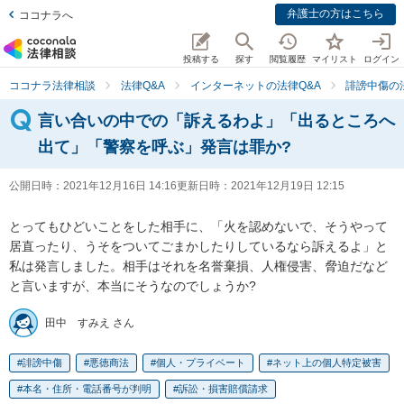
弁護士の方はこちら
ココナラへ
投稿する
探す
閲覧履歴
マイリスト
ログイン
ココナラ法律相談
法律Q&A
インターネットの法律Q&A
誹謗中傷の
言い合いの中での「訴えるわよ」「出るところへ
出て」「警察を呼ぶ」発言は罪か?
公開日時：
2021年12月16日 14:16
更新日時：
2021年12月19日 12:15
とってもひどいことをした相手に、「火を認めないで、そうやって
居直ったり、うそをついてごまかしたりしているなら訴えるよ」と
私は発言しました。相手はそれを名誉棄損、人権侵害、脅迫だなど
と言いますが、本当にそうなのでしょうか?
田中 すみえ さん
誹謗中傷
悪徳商法
個人・プライベート
ネット上の個人特定被害
本名・住所・電話番号が判明
訴訟・損害賠償請求