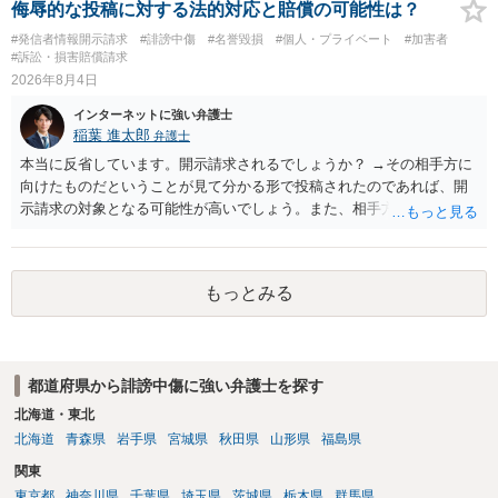
侮辱的な投稿に対する法的対応と賠償の可能性は？
#発信者情報開示請求
#誹謗中傷
#名誉毀損
#個人・プライベート
#加害者
#訴訟・損害賠償請求
2026年8月4日
インターネットに強い弁護士
稲葉 進太郎
弁護士
本当に反省しています。開示請求されるでしょうか？ →その相手方に
向けたものだということが見て分かる形で投稿されたのであれば、開
示請求の対象となる可能性が高いでしょう。また、相手方の投稿した
文章からすると、実際に発信者情報開示請求がなされる可能性がある
と存じます。発信者情報開示請求が進むと、投稿に使った回線の契約
者のところに、意見照会がなされます。アカウント情報開示の場合
もっとみる
は、アカウントの登録メールに意見照会がなされます。 また、された
場合賠償金はいくらでしょうか。 →ケースバイケースであり、数万円
から１００万単位まで様々でしょう。裁判外であれば交渉して相手方
の請求額から減額することを試みることとなるでしょう。
都道府県から誹謗中傷に強い弁護士を探す
北海道・東北
北海道
青森県
岩手県
宮城県
秋田県
山形県
福島県
関東
東京都
神奈川県
千葉県
埼玉県
茨城県
栃木県
群馬県