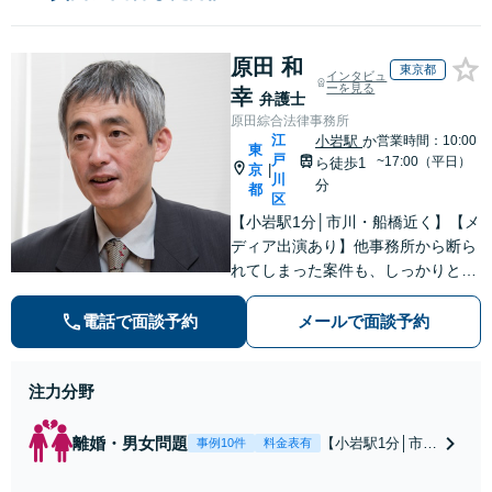
原田 和
東京都
インタビュ
ーを見る
幸
弁護士
原田綜合法律事務所
江
小岩駅
か
営業時間：10:00
東
戸
~17:00（平日）
ら徒歩1
京
|
川
分
都
区
【小岩駅1分│市川・船橋近く】【メ
ディア出演あり】他事務所から断ら
れてしまった案件も、しっかりと面
談し、法的アドバイスをいたします
【解決実績約1000件】豊富な離婚調
電話で面談予約
メールで面談予約
停・裁判実績あり【不動産業界出
身】豊富な専門知識あり
注力分野
離婚・男女問題
【小岩駅1分│市
事例10件
料金表有
川・船橋近く】高
額な慰謝料請求の