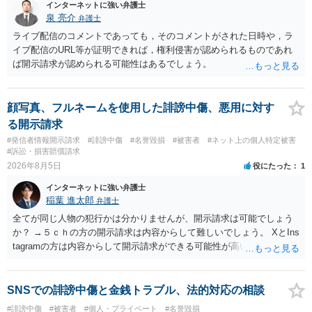
インターネットに強い弁護士
泉 亮介
弁護士
ライブ配信のコメントであっても，そのコメントがされた日時や，ラ
イブ配信のURL等が証明できれば，権利侵害が認められるものであれ
ば開示請求が認められる可能性はあるでしょう。
顔写真、フルネームを使用した誹謗中傷、悪用に対す
る開示請求
#発信者情報開示請求
#誹謗中傷
#名誉毀損
#被害者
#ネット上の個人特定被害
#訴訟・損害賠償請求
2026年8月5日
役にたった
1
インターネットに強い弁護士
稲葉 進太郎
弁護士
全てが同じ人物の犯行かは分かりませんが、開示請求は可能でしょう
か？ →５ｃｈの方の開示請求は内容からして難しいでしょう。 XとIns
tagramの方は内容からして開示請求ができる可能性が高いでしょう。
ただ、アカウントが削除されていると開示請求は失敗する可能性が高
いでしょう。７月中にアカウントが削除されている場合、今から進め
ても失敗する可能性が高いように思われます。 相手を特定できた場
SNSでの誹謗中傷と金銭トラブル、法的対応の相談
合、相手に全ての弁護士費用を負担させることは可能でしょうか？ →
#誹謗中傷
#被害者
#個人・プライベート
#名誉毀損