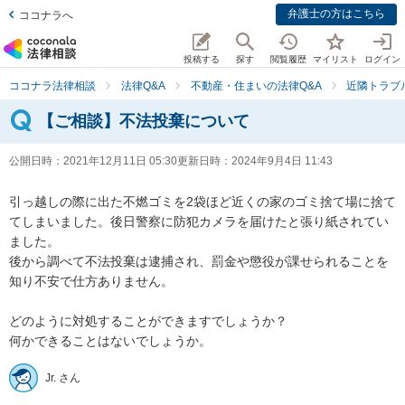
弁護士の方はこちら
ココナラへ
投稿する
探す
閲覧履歴
マイリスト
ログイン
ココナラ法律相談
法律Q&A
不動産・住まいの法律Q&A
近隣トラブ
【ご相談】不法投棄について
公開日時：
2021年12月11日 05:30
更新日時：
2024年9月4日 11:43
引っ越しの際に出た不燃ゴミを2袋ほど近くの家のゴミ捨て場に捨て
てしまいました。後日警察に防犯カメラを届けたと張り紙されてい
ました。

後から調べて不法投棄は逮捕され、罰金や懲役が課せられることを
知り不安で仕方ありません。

どのように対処することができますでしょうか？

何かできることはないでしょうか。
Jr. さん