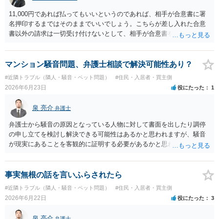
11,000円であれば払ってもいいというのであれば、相手が合意書に署
名押印するまではそのままでいいでしょう。こちらが差し入れた合意
書以外の請求は一切受け付けないとして、相手が合意書を作成するま
では支払いをしない方がいいと思います。 他方で、既に合意書を差し
入れてしまっているということなので、もし11,000円の支払い合意も
撤回したいというのであれば、できれば内容証明で先方の支払いの請
マンション騒音問題、弁護士相談で解決可能性あり？
求について一切応じるつもりがない旨を書面で伝えたうえで、先に差
#近隣トラブル（隣人・騒音・ペット問題）
#住民・入居者・買主側
し入れた合意書は撤回すると明確に示す必要があります。
2026年6月23日
役にたった
1
泉 亮介
弁護士
弁護士から騒音の原因となっている人物に対して書面を出したり調停
の申し立てを検討し解決できる可能性はあるかと思われますが、騒音
が現実にあることを客観的に証明する必要があるかと思われます。
事実無根の話を言いふらされたら
#近隣トラブル（隣人・騒音・ペット問題）
#住民・入居者・買主側
2026年6月22日
役にたった
3
泉 亮介
弁護士