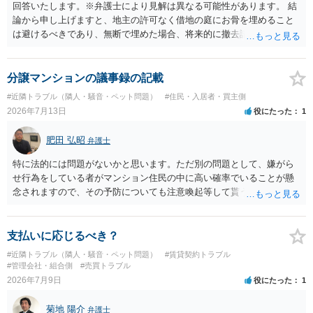
回答いたします。※弁護士により見解は異なる可能性があります。 結
論から申し上げますと、地主の許可なく借地の庭にお骨を埋めること
は避けるべきであり、無断で埋めた場合、将来的に撤去請求や退去時
の損害賠償（原状回復費用）を求められるリスクがあります。 法律
上、自分のペットの遺骨を埋める行為自体は墓地埋葬法違反や不法投
棄には該当しないため、犯罪になるわけではありません。しかし、建
分譲マンションの議事録の記載
物の所有者は質問者様であっても、土地の所有権はあくまで地主にあ
#近隣トラブル（隣人・騒音・ペット問題）
#住民・入居者・買主側
ります。そのため、地主に無断でお骨を埋める行為は、他人の所有権
2026年7月13日
役にたった
1
を侵害する行為や、借地人としての善管注意義務違反とみなされる可
能性が高いのが私見です。 どうしてもお近くで供養されたい場合は、
肥田 弘昭
弁護士
事前に地主へ相談して許可を得るか、土地に直接埋めずに大きめの鉢
植え等で供養する「プランター葬」や、ペット霊園等への納骨を検討
特に法的には問題がないかと思います。ただ別の問題として、嫌がら
されるのが確実かと思います。
せ行為をしている者がマンション住民の中に高い確率でいることが懸
念されますので、その予防についても注意喚起等して貰うと良いかと
思います。ご参考にしてください。
支払いに応じるべき？
#近隣トラブル（隣人・騒音・ペット問題）
#賃貸契約トラブル
#管理会社・組合側
#売買トラブル
2026年7月9日
役にたった
1
菊地 陽介
弁護士