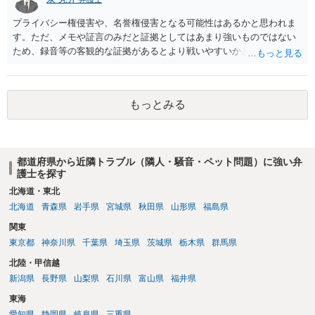
プライバシー権侵害や、名誉権侵害となる可能性はあるかと思われま
す。ただ、メモや証言のみだと証拠としてはあまり強いものではない
ため、録音等の客観的な証拠があるとより戦いやすいかと思われま
す。
もっとみる
都道府県から近隣トラブル（隣人・騒音・ペット問題）に強い弁
護士を探す
北海道・東北
北海道
青森県
岩手県
宮城県
秋田県
山形県
福島県
関東
東京都
神奈川県
千葉県
埼玉県
茨城県
栃木県
群馬県
北陸・甲信越
新潟県
長野県
山梨県
石川県
富山県
福井県
東海
愛知県
静岡県
岐阜県
三重県