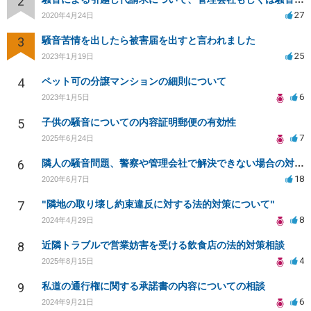
2
27
2020年4月24日
3
騒音苦情を出したら被害届を出すと言われました
25
2023年1月19日
4
ペット可の分譲マンションの細則について
6
2023年1月5日
5
子供の騒音についての内容証明郵便の有効性
7
2025年6月24日
6
隣人の騒音問題、警察や管理会社で解決できない場合の対策は？
18
2020年6月7日
7
"隣地の取り壊し約束違反に対する法的対策について"
8
2024年4月29日
8
近隣トラブルで営業妨害を受ける飲食店の法的対策相談
4
2025年8月15日
9
私道の通行権に関する承諾書の内容についての相談
6
2024年9月21日