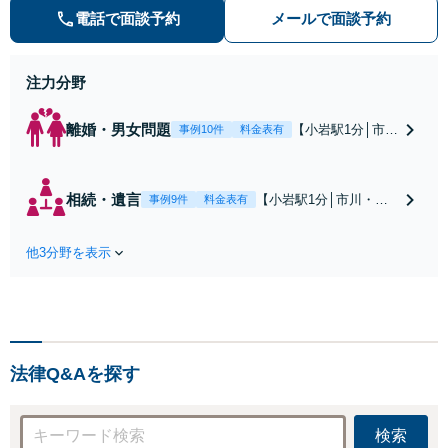
【解決実績約1000件】豊富な離婚調
電話で面談予約
メールで面談予約
停・裁判実績あり【不動産業界出
身】豊富な専門知識あり
注力分野
離婚・男女問題
【小岩駅1分│市
事例10件
料金表有
川・船橋近く】高
額な慰謝料請求の
回避、裁判提起前
相続・遺言
【小岩駅1分│市川・船
事例9件
料金表有
の和解、子の認知
橋近く】【不動産業界
と養育費請求など
出身】不動産を含む複
実績多数【不動産
他3分野を表示
雑な相続の手続き、遺
業界出身】知見を
言書作成に強みあり！
活かし、持ち家の
【江戸川区内出張サー
財産分与に対応！
ビス実施中】来所が難
離婚に関するお悩
しい地域の皆さまも、
みは、お気軽にご
気兼ねなくお問い合わ
相談ください【メ
法律Q&Aを探す
せください【メディア
ディア出演】【早
出演】【早朝・夜間・
朝・夜間対応可】
休日対応可】
検索