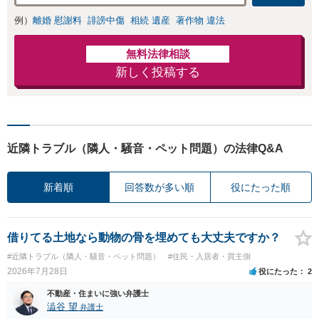
例）
離婚 慰謝料
誹謗中傷
相続 遺産
著作物 違法
無料法律相談
新しく投稿する
近隣トラブル（隣人・騒音・ペット問題）の法律Q&A
新着順
回答数が多い順
役にたった順
借りてる土地なら動物の骨を埋めても大丈夫ですか？
#近隣トラブル（隣人・騒音・ペット問題）
#住民・入居者・買主側
2026年7月28日
役にたった
2
不動産・住まいに強い弁護士
澁谷 望
弁護士