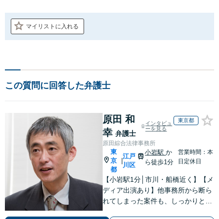
マイリストに入れる
この質問に回答した弁護士
原田 和
東京都
インタビュ
ーを見る
幸
弁護士
原田綜合法律事務所
東
小岩駅
か
営業時間：本
江戸
京
|
日定休日
ら徒歩1分
川区
都
【小岩駅1分│市川・船橋近く】【メ
ディア出演あり】他事務所から断ら
れてしまった案件も、しっかりと面
談し、法的アドバイスをいたします