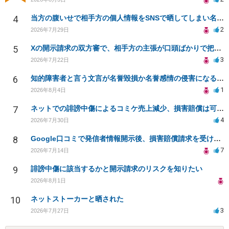
4
当方の腹いせで相手方の個人情報をSNSで晒してしまい名誉毀損させてしまったかもしれない
2
2026年7月29日
5
Xの開示請求の双方審で、相手方の主張が口頭ばかりで把握しきれません
3
2026年7月22日
6
知的障害者と言う文言が名誉毀損か名誉感情の侵害になるか教えてほしい。
1
2026年8月4日
7
ネットでの誹謗中傷によるコミケ売上減少、損害賠償は可能か？
4
2026年7月30日
8
Google口コミで発信者情報開示後、損害賠償請求を受けています。示談について相談です。
7
2026年7月14日
9
誹謗中傷に該当するかと開示請求のリスクを知りたい
2026年8月1日
10
ネットストーカーと晒された
3
2026年7月27日