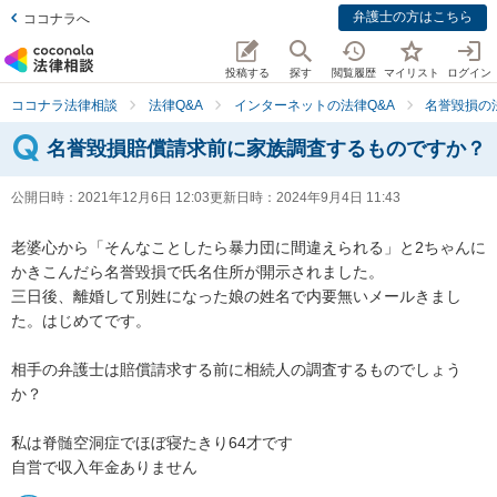
弁護士の方はこちら
ココナラへ
投稿する
探す
閲覧履歴
マイリスト
ログイン
ココナラ法律相談
法律Q&A
インターネットの法律Q&A
名誉毀損の
名誉毀損賠償請求前に家族調査するものですか？
公開日時：
2021年12月6日 12:03
更新日時：
2024年9月4日 11:43
老婆心から「そんなことしたら暴力団に間違えられる」と2ちゃんに
かきこんだら名誉毀損で氏名住所が開示されました。

三日後、離婚して別姓になった娘の姓名で内要無いメールきまし
た。はじめてです。

相手の弁護士は賠償請求する前に相続人の調査するものでしょう
か？

私は脊髄空洞症でほぼ寝たきり64才です

自営で収入年金ありません