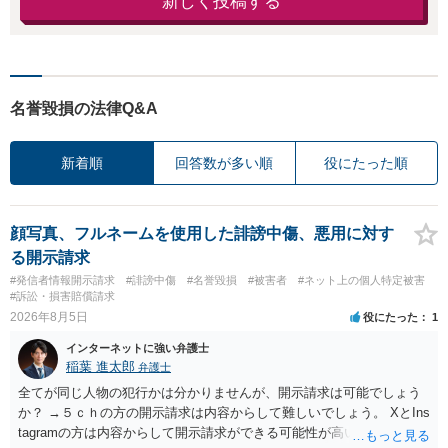
新しく投稿する
名誉毀損の法律Q&A
新着順
回答数が多い順
役にたった順
顔写真、フルネームを使用した誹謗中傷、悪用に対す
る開示請求
#発信者情報開示請求
#誹謗中傷
#名誉毀損
#被害者
#ネット上の個人特定被害
#訴訟・損害賠償請求
2026年8月5日
役にたった
1
インターネットに強い弁護士
稲葉 進太郎
弁護士
全てが同じ人物の犯行かは分かりませんが、開示請求は可能でしょう
か？ →５ｃｈの方の開示請求は内容からして難しいでしょう。 XとIns
tagramの方は内容からして開示請求ができる可能性が高いでしょう。