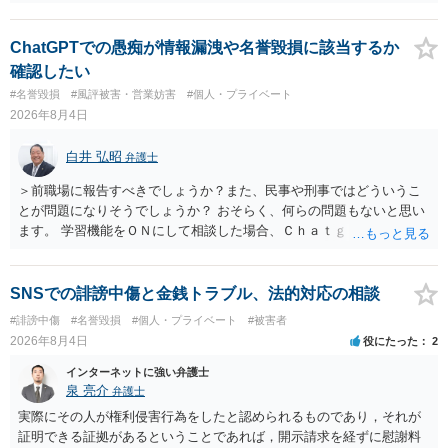
ただ、アカウントが削除されていると開示請求は失敗する可能性が高
いでしょう。７月中にアカウントが削除されている場合、今から進め
ても失敗する可能性が高いように思われます。 相手を特定できた場
ChatGPTでの愚痴が情報漏洩や名誉毀損に該当するか
合、相手に全ての弁護士費用を負担させることは可能でしょうか？ →
確認したい
訴訟外の交渉で相手方が認めれば負担させることができるでしょう。
#名誉毀損
#風評被害・営業妨害
#個人・プライベート
訴訟で判決となった場合は、実際の弁護士費用が認められる場合と認
2026年8月4日
められない場合があり何ともいえないところでしょう。
白井 弘昭
弁護士
＞前職場に報告すべきでしょうか？また、民事や刑事ではどういうこ
とが問題になりそうでしょうか？ おそらく、何らの問題もないと思い
ます。 学習機能をＯＮにして相談した場合、Ｃｈａｔｇｐｔがｏｐｅ
ｎＡＩに相談内容を蓄積し、他の質問者への何らかの回答の際に参照
する可能性がありますが、個人名や会社名を特定していない限り、一
般論として抽象化されて回答に織り込まれる可能性が生じるにすぎま
SNSでの誹謗中傷と金銭トラブル、法的対応の相談
せんので、その情報自体が、秘密情報に当たるとは思えませんし、名
#誹謗中傷
#名誉毀損
#個人・プライベート
#被害者
誉棄損として、個人や会社に対する誹謗中傷の不特定多数への公開に
2026年8月4日
役にたった
2
当たるとも思われません。 もちろん、誰がその内容をｃｈａｔｇｐｔ
に入力したかも第三者にしられることはないので、個人や会社の特定
インターネットに強い弁護士
をせずに書き込んだことで（おそらく特定して書き込んだとして
泉 亮介
弁護士
も）、相談者さんが刑事民事の責任に問われることはないでしょう。
実際にその人が権利侵害行為をしたと認められるものであり，それが
私見ながらご参考まで。
証明できる証拠があるということであれば，開示請求を経ずに慰謝料