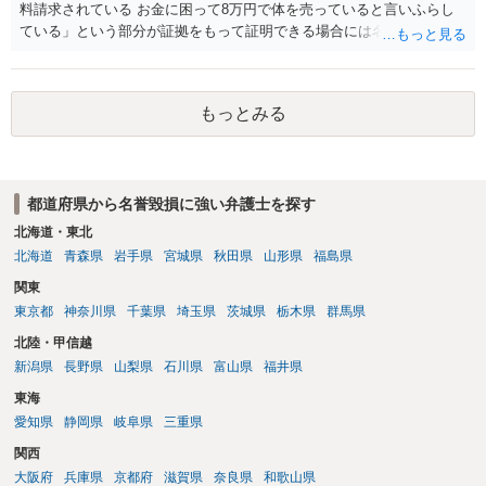
料請求されている お金に困って8万円で体を売っていると言いふらし
ている」という部分が証拠をもって証明できる場合には名誉権侵害や
プライバシー権侵害等を主張し慰謝料請求ができる可能性はあるでし
ょう。 既に弁護士にご依頼されているとのことですので，依頼中の弁
護士と打ち合わせの末どのように対応するかを決められると良いでし
もっとみる
ょう。
都道府県から名誉毀損に強い弁護士を探す
北海道・東北
北海道
青森県
岩手県
宮城県
秋田県
山形県
福島県
関東
東京都
神奈川県
千葉県
埼玉県
茨城県
栃木県
群馬県
北陸・甲信越
新潟県
長野県
山梨県
石川県
富山県
福井県
東海
愛知県
静岡県
岐阜県
三重県
関西
大阪府
兵庫県
京都府
滋賀県
奈良県
和歌山県