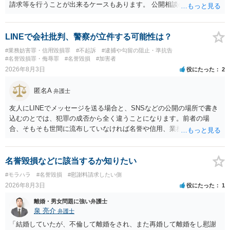
請求等を行うことが出来るケースもあります。 公開相談の場では回答
は難しいかと思われますので，お手持ちの証拠資料を持参の上弁護士
に個別に相談されると良いでしょう。
LINEで会社批判、警察が立件する可能性は？
#業務妨害罪・信用毀損罪
#不起訴
#逮捕や勾留の阻止・準抗告
#名誉毀損罪・侮辱罪
#名誉毀損
#加害者
2026年8月3日
役にたった
2
匿名A
弁護士
友人にLINEでメッセージを送る場合と、SNSなどの公開の場所で書き
込むのとでは、犯罪の成否から全く違うことになります。前者の場
合、そもそも世間に流布していなければ名誉や信用、業務にかかる犯
罪は成立しないことになります。
名誉毀損などに該当するか知りたい
#モラハラ
#名誉毀損
#慰謝料請求したい側
2026年8月3日
役にたった
1
離婚・男女問題に強い弁護士
泉 亮介
弁護士
「結婚していたが、不倫して離婚をされ、また再婚して離婚をし慰謝