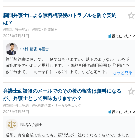
の収入がどの程度得られる見込みであったか等、精査する必要があり
ます。 すでに王先生からも回答されている通り、最寄りの弁護士に相
談されることをお勧めします。
顧問弁護士による無料相談後のトラブルを防ぐ契約
は？
#顧問弁護士契約
#病院・医療業界
2026年7月31日
役にたった
2
中村 繁史
弁護士
顧問契約書において、一例ではありますが、以下のようなルールを明
確化するのがよいと思料します。 ・無料相談の適用範囲を「1回につ
き〇分まで」「同一案件につき〇回まで」などと定める。 ・無料相談
の範囲を超える継続的な質疑応答やメール対応は原則として受け付け
ず、継続して対応する場合は「個別受任（有料契約）」が必要であ
る。 ・無料相談から個別の事件処理へ移行する場合は、弁護士と従業
弁護士面談後のメールでのその後の報告は無料になる
員との間で必ず個別の委任契約書を締結し、着手金や報酬等の費用体
が、弁護士として興味ありますか？
系を事前に明示する手続を義務付ける。 相談料が無料であっても、法
#顧問弁護士契約
#契約書作成・リーガルチェック
律相談という法的サービスを提供する以上、弁護士は善良な管理者の
2026年7月26日
役にたった
2
注意をもって対応する義務（善管注意義務）を負うものと思料しま
す。したがって、著しく不誠実な対応、放置、あるいは誤った不当な
匿名A
弁護士
回答を繰り返したような場合には、弁護士法上の誠実義務違反や品位
保持違反（弁護士法56条1項）として、弁護士会の懲戒対象となり得る
通常、有名企業であっても、顧問先が一社なくなるくらいで、さした