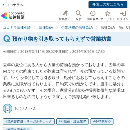
弁護士の方はこちら
ココナラへ
投稿する
探す
閲覧履歴
マイリスト
ログイン
ココナラ法律相談
法律Q&A
企業法務の法律Q&A
法律Q&A「預か
預かり物を引き取ってもらえずで営業妨害
公開日時：
2018年3月14日 09:52
更新日時：
2024年9月6日 17:30
去年の夏位にある人から大量の荷物を預かっております。去年の年
内までとの約束でしたが約束は守られず、今の預かっている状態で
す。いくら催促しても引き取り、処分におおじてもらえずこちらの
業務に支障が出ております。口約束での預かりです。勝手に処分す
るわけにもいかず、その場合、家賃分の請求や損害賠償的な請求は
出来るものなのでしょうか？宜しくご指導お願い致します。
おじさん さん
契約書作成・リーガルチェック
不動産・建設業界
不祥事対応
顧問弁護士契約