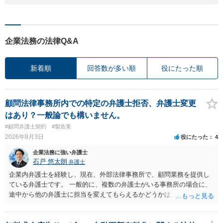
企業法務の法律Q&A
新着順
回答数が多い順
役にたった順
顧問法律事務所内での特定の弁護士拒否、弁護士変更
はあり？一般論でも構いません。
#顧問弁護士契約
#製造業
2026年8月3日
役にたった
4
企業法務に強い弁護士
石戸 悠太朗
弁護士
企業内弁護士を経験し、現在、外部法律事務所で、顧問業務を提供し
ている弁護士です。 一般的に、複数の弁護士がいる事務所の場合に、
途中から他の弁護士に担当を変えてもらえるかどうかは、当該事務所
の代表の判断に委ねられています。 もっとも、代表としても、依頼者
が不満を抱いている弁護士を担当にすることは望ましくないため、別