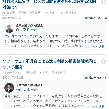
の弁護士に変更するのが通常でしょう。それでも、担当弁護士を変え
無料求人広告サービスの自動更新有料化に関する法的
てくれない場合は、他の弁護士の担当案件が一般で担当を変えられな
対策は？
いなどの事情があるかと思います。 担当弁護士が変わらず、仕事内容
#企業犯罪
#不動産・建設業界
#スタートアップ・新規事業
も改善されない場合には、決済権限を持つ上司に相談し、顧問契約自
2026年8月3日
役にたった
2
体を見直すのが一番かと思います。
企業法務に強い弁護士
白井 弘昭
弁護士
ご質問の件についてお答えいたします。 「法的対策」とのことです
が、相談者さんは、請求される側なので、特に事前対策は必要ないと
思います。 法的な正当性を主張しても、相手には響きません。そもそ
も、法的正当性が薄いことは相手も分かっていますので。 相手方が法
的手段として裁判（おそらく少額訴訟）をするかどうかの問題ですの
で、訴訟を提起してきたら粛々と対応することになります。 少額訴訟
ソフトウェア不具合による逸失利益の損害賠償対応に
は、１人（１社）年間１０回までしかできないので、こちらが毅然と
ついて相談
支払いを拒否すれば、少額訴訟を提起する可能性は、低いものと思わ
#スタートアップ・新規事業
#IT業界
#不祥事対応
れます。 ただ、裁判を東京などの遠隔地で起こされますと、対応する
2026年7月31日
役にたった
6
だけで費用がかかりますので、難しいところです。 当事者での対応で
すと、押し負けて支払うかもと考えますので、弁護士に依頼するなど
企業法務に強い弁護士
して対応をすれば、より裁判をしてくる可能性は減りますが、当然費
外山 大地
弁護士
用がかかります。 毅然と拒否して後は裁判するならしてくださいの対
算定にあたっては、ソフトウェアを利用する前に相手方とどんな話を
応、弁護士に依頼して同様の対応、裁判してきたら、従業員にて粛々
していたか、相手方の業種、相手方がどのようにソフトウェアを活用
と対応のどれかを選択することになります。 以上、ご参考まで。
していたか、ソフトウェアの不具合により減るであろう相手方の将来