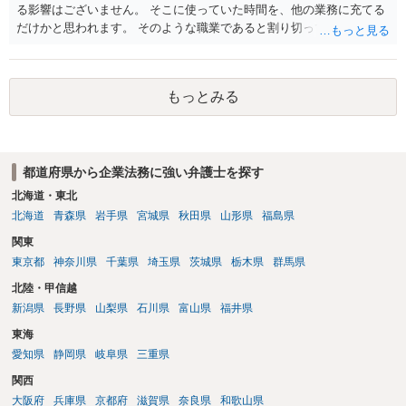
との理解でよいと考えます。 新たな法律事務所を探す手段について
る影響はございません。 そこに使っていた時間を、他の業務に充てる
は、このウェブサイトで探す方法のほか、弁護士会や法律事務所に直
だけかと思われます。 そのような職業であると割り切ってご相談され
接問い合わせをする方法もあり得ると存じます。
た方が、かえって良い弁護士に巡り会えるのではないかと思います。
相談者様のご意見が反映されることを、お祈りしております。
もっとみる
都道府県から企業法務に強い弁護士を探す
北海道・東北
北海道
青森県
岩手県
宮城県
秋田県
山形県
福島県
関東
東京都
神奈川県
千葉県
埼玉県
茨城県
栃木県
群馬県
北陸・甲信越
新潟県
長野県
山梨県
石川県
富山県
福井県
東海
愛知県
静岡県
岐阜県
三重県
関西
大阪府
兵庫県
京都府
滋賀県
奈良県
和歌山県