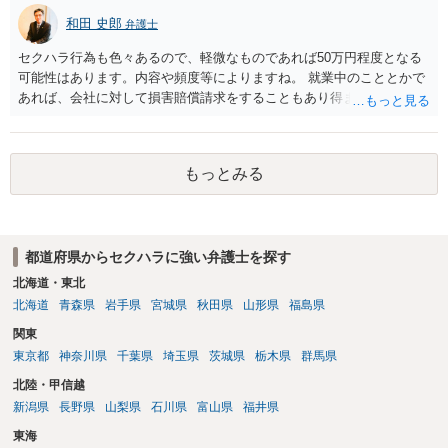
を示す証拠があるかまずは確認する必要があるかと存じます。 ④パワ
和田 史郎
弁護士
ハラ・セクハラに関しては、具体的な言動の内容によって判断が分か
れますので、録音データやLINEでのやり取り等を確認する必要がある
セクハラ行為も色々あるので、軽微なものであれば50万円程度となる
かと存じます。 ⑤退職勧奨については退職する意思がないのであれば
可能性はあります。内容や頻度等によりますね。 就業中のこととかで
きっぱりと断ればよく、解雇については不当な解雇である場合には解
あれば、会社に対して損害賠償請求をすることもあり得ます。
雇無効を争うなどの対応が考えられます。 回答としては以上になりま
すが、まずは、資料一式をご持参いただき最寄りの法律事務所にご相
談するか、労働基準監督署に相談する等の対応をしていただくことが
望ましいと考えます。
もっとみる
都道府県からセクハラに強い弁護士を探す
北海道・東北
北海道
青森県
岩手県
宮城県
秋田県
山形県
福島県
関東
東京都
神奈川県
千葉県
埼玉県
茨城県
栃木県
群馬県
北陸・甲信越
新潟県
長野県
山梨県
石川県
富山県
福井県
東海