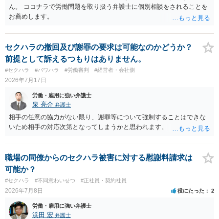
ん。 ココナラで労働問題を取り扱う弁護士に個別相談をされることを
お薦めします。
セクハラの撤回及び謝罪の要求は可能なのかどうか？
前提として訴えるつもりはありません。
#セクハラ
#パワハラ
#労働審判
#経営者・会社側
2026年7月17日
労働・雇用に強い弁護士
泉 亮介
弁護士
相手の任意の協力がない限り、謝罪等について強制することはできな
いため相手の対応次第となってしまうかと思われます。
職場の同僚からのセクハラ被害に対する慰謝料請求は
可能か？
#セクハラ
#不同意わいせつ
#正社員・契約社員
2026年7月8日
役にたった
2
労働・雇用に強い弁護士
浜田 宏
弁護士