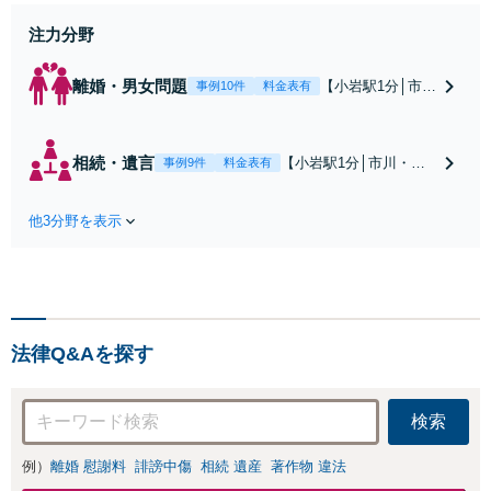
注力分野
離婚・男女問題
【小岩駅1分│市
事例10件
料金表有
川・船橋近く】高
額な慰謝料請求の
回避、裁判提起前
相続・遺言
【小岩駅1分│市川・船
事例9件
料金表有
の和解、子の認知
橋近く】【不動産業界
と養育費請求など
出身】不動産を含む複
実績多数【不動産
他3分野を表示
雑な相続の手続き、遺
業界出身】知見を
言書作成に強みあり！
活かし、持ち家の
【江戸川区内出張サー
財産分与に対応！
ビス実施中】来所が難
離婚に関するお悩
しい地域の皆さまも、
みは、お気軽にご
気兼ねなくお問い合わ
相談ください【メ
法律Q&Aを探す
せください【メディア
ディア出演】【早
出演】【早朝・夜間・
朝・夜間対応可】
休日対応可】
検索
例）
離婚 慰謝料
誹謗中傷
相続 遺産
著作物 違法