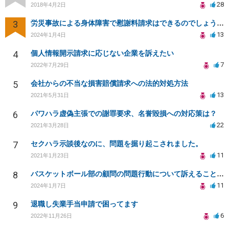
28
2018年4月2日
3
労災事故による身体障害で慰謝料請求はできるのでしょうか？
13
2024年1月4日
4
個人情報開示請求に応じない企業を訴えたい
7
2022年7月29日
5
会社からの不当な損害賠償請求への法的対処方法
13
2021年5月31日
6
パワハラ虚偽主張での謝罪要求、名誉毀損への対応策は？
22
2021年3月28日
7
セクハラ示談後なのに、問題を掘り起こされました。
11
2021年1月23日
8
バスケットボール部の顧問の問題行動について訴えることは可能でしょうか？
11
2024年1月7日
9
退職し失業手当申請で困ってます
6
2022年11月26日