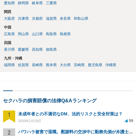
愛知県
静岡県
岐阜県
三重県
関西
大阪府
兵庫県
京都府
滋賀県
奈良県
和歌山県
中国
広島県
岡山県
山口県
鳥取県
島根県
四国
香川県
愛媛県
高知県
徳島県
九州・沖縄
福岡県
佐賀県
長崎県
熊本県
大分県
宮崎県
鹿児島県
沖縄県
セクハラの損害賠償の法律Q&Aランキング
1
未成年者との不適切なDM、法的リスクと安全対策は？
59
2020年2月10日
2
パワハラ被害で退職。慰謝料の交渉中に勤務先側が弁護士を立ててきました