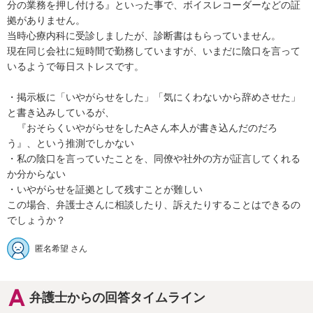
分の業務を押し付ける』といった事で、ボイスレコーダーなどの証
拠がありません。

当時心療内科に受診しましたが、診断書はもらっていません。

現在同じ会社に短時間で勤務していますが、いまだに陰口を言って
いるようで毎日ストレスです。

・掲示板に「いやがらせをした」「気にくわないから辞めさせた」
と書き込みしているが、

　『おそらくいやがらせをしたAさん本人が書き込んだのだろ
う』、という推測でしかない

・私の陰口を言っていたことを、同僚や社外の方が証言してくれる
か分からない

・いやがらせを証拠として残すことが難しい

この場合、弁護士さんに相談したり、訴えたりすることはできるの
でしょうか？
匿名希望 さん
弁護士からの回答タイムライン