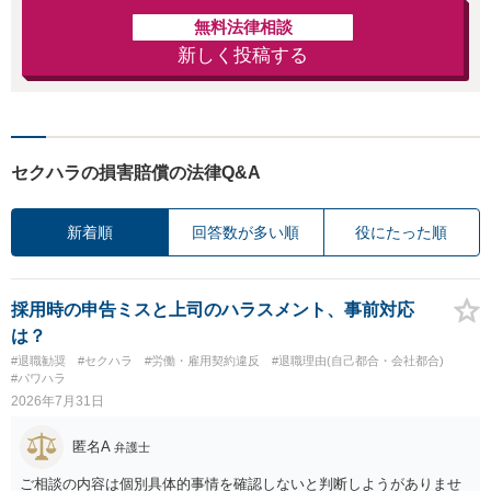
無料法律相談
新しく投稿する
セクハラの損害賠償の法律Q&A
新着順
回答数が多い順
役にたった順
採用時の申告ミスと上司のハラスメント、事前対応
は？
#退職勧奨
#セクハラ
#労働・雇用契約違反
#退職理由(自己都合・会社都合)
#パワハラ
2026年7月31日
匿名A
弁護士
ご相談の内容は個別具体的事情を確認しないと判断しようがありませ