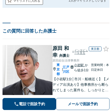
2人が
マイリストしています
マイリストに入れる
この質問に回答した弁護士
原田 和
東京都
インタビュ
ーを見る
幸
弁護士
原田綜合法律事務所
東
小岩駅
か
営業時間：本
江戸
京
|
日定休日
ら徒歩1分
川区
都
【小岩駅1分│市川・船橋近く】【メ
ディア出演あり】他事務所から断ら
れてしまった案件も、しっかりと面
談し、法的アドバイスをいたします
【解決実績約1000件】豊富な離婚調
電話で面談予約
メールで面談予約
停・裁判実績あり【不動産業界出
身】豊富な専門知識あり