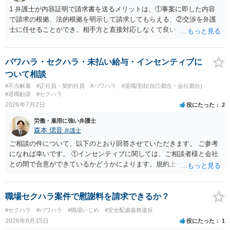
1 弁護士が内容証明で請求書を送るメリットは、①事案に即した内容
で請求の根拠、法的根拠を明示して請求してもらえる、②交渉を弁護
士に任せることができ、相手方と直接対応しなくて良い、というとこ
ろでしょうか。 デメリットは、費用がかかる点でしょう。 また、
請求は可能ですが、相手が任意に払うかどうかは分かりません。 ２
民事訴訟に証拠の制限はありませんが、秘密録音はプライバシー保護
パワハラ・セクハラ・未払い給与・インセンティブに
の観点から、裁判の証拠にする場合には注意が必要です(証拠排除され
ついて相談
る場合があります。)。 ３ 会社がどういう証拠に基づいて、誰が判断
#不当解雇
#正社員・契約社員
#パワハラ
#退職理由(自己都合・会社都合)
したかわかりませんが、会社がセクハラ認定しなかったからといっ
#退職勧奨
#セクハラ
て、裁判所も認定しないとは限りません。具体的な証拠とそれで認定
2026年7月2日
役にたった
2
できる事実次第です。 ４ SNS等で誹謗中傷したり、噂話を流したり
労働・雇用に強い弁護士
しないようにして下さい。そういう報復的なことをしなければ名誉毀
森本 偲音
弁護士
損にはなりません。反訴は貴女が加害行為をしなければ、通常は起こ
されません。 ５ 裁判をして、和解すれば和解金が入ります。 勝訴
ご相談の件について、以下のとおり回答させていただきます。 ご参考
判決を得て確定すれば、判決認容額を払ってもらいます。任意に支払
になれば幸いです。 ①インセンティブに関しては、ご相談者様と会社
わない場合には、給与や預貯金、不動産などの財産を差押えます。
との間で合意ができているかどうかによります。規約上そのような合
敗訴した場合、何も得られません。 ６ 弁護士費用は請求額や事件の
意が確認できれば請求できる可能性はあると考えます。 なお、合意
難易度によって変わります。また、現在は弁護士報酬は自由化されて
は口頭でも成立しますが、裁判等で争点となった場合には録音等の証
いますので、依頼する弁護士によっても費用は変わってきます。
拠がない限り立証が困難となり、請求が認められない可能性がござい
職場セクハラ案件で慰謝料を請求できるか？
ます。 ②未払給与に関しては労務を提供しているのにもかかわらず支
#セクハラ
#パワハラ
#職場いじめ
#安全配慮義務違反
払われていない場合は、契約違反となりますので請求可能かと存じま
2026年6月15日
役にたった
1
す。 ③休日・時間外労働については、休日・時間外労働があったこと