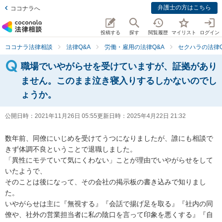
弁護士の方はこちら
ココナラへ
投稿する
探す
閲覧履歴
マイリスト
ログイン
ココナラ法律相談
法律Q&A
労働・雇用の法律Q&A
セクハラの法律Q
職場でいやがらせを受けていますが、証拠があり
ません。このまま泣き寝入りするしかないのでし
ょうか。
公開日時：
2021年11月26日 05:55
更新日時：
2025年4月22日 21:32
数年前、同僚にいじめを受けてうつになりましたが、誰にも相談で
きず体調不良ということで退職しました。

「異性にモテていて気にくわない」ことが理由でいやがらせをして
いたようで、

そのことは後になって、その会社の掲示板の書き込みで知りまし
た。

いやがらせは主に『無視する』『会話で揚げ足を取る』『社内の同
僚や、社外の営業担当者に私の陰口を言って印象を悪くする』『自