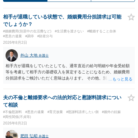
相手が退職している状態で、婚姻費用分担請求は可能
でしょうか？
#婚姻費用(別居中の生活費など)
#生活費を渡さない
#離婚すること自体
#悪意の遺棄
#調停
#財産分与
2026年8月2日
外山 大地
弁護士
相手方が退職をしていたとしても、通常直近の給与明細や年金受給額
等を考慮して相手方の基礎収入を算定することになるため、婚姻費用
分担請求をご検討いただく意味はあります。 その他、別居の経緯、質
問者様の年収、監護されているお子様がいるかといった事情をふまえ
て、ご検討いただくのが良いかと思います。
夫の不倫と離婚要求への法的対応と慰謝料請求につい
て相談
#不倫慰謝料
#悪意の遺棄
#育児放棄
#慰謝料請求したい側
#婚外の妊娠
#異性関係(不貞等)
2026年8月2日
肥田 弘昭
弁護士