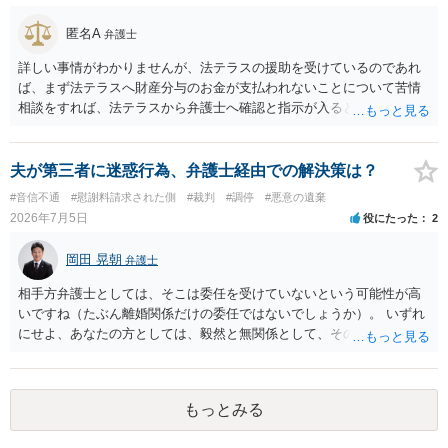
めいたします。 ご参考にしていただけますと幸いです。
匿名A
弁護士
詳しい事情がわかりませんが、法テラスの援助を受けているのであれ
ば、まず法テラスへ財産分与のお金が支払われないことについて苦情
相談をすれば、法テラスから弁護士へ確認と指示が入ると思います。
その上で、所属する弁護士会の市民窓口へ連絡することも考えられま
す。
夫が第三者に迷惑行為、弁護士経由での解決策は？
#音信不通
#慰謝料請求された側
#裁判
#調停
#悪意の遺棄
2026年7月5日
役にたった
2
岡田 晃朝
弁護士
相手方弁護士としては、そこは委任を受けていないという可能性が高
いですね（たぶん離婚関係だけの委任ではないでしょうか）。 いずれ
にせよ、あなたの方としては、毅然と無関係として、その第三者への
対応を拒否しましょう。 その第三者が自己責任、相手を探して連絡す
べきで、あなたが巻き込まれるいわれはありません。
もっとみる