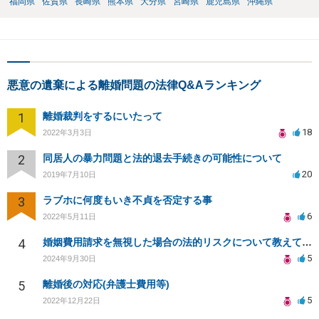
福岡県
佐賀県
長崎県
熊本県
大分県
宮崎県
鹿児島県
沖縄県
悪意の遺棄による離婚問題の法律Q&Aランキング
1
離婚裁判をするにいたって
18
2022年3月3日
2
同居人の暴力問題と法的退去手続きの可能性について
20
2019年7月10日
3
ラブホに何度もいき不貞を否定する事
6
2022年5月11日
4
婚姻費用請求を無視した場合の法的リスクについて教えてください
5
2024年9月30日
5
離婚後の対応(弁護士費用等)
5
2022年12月22日