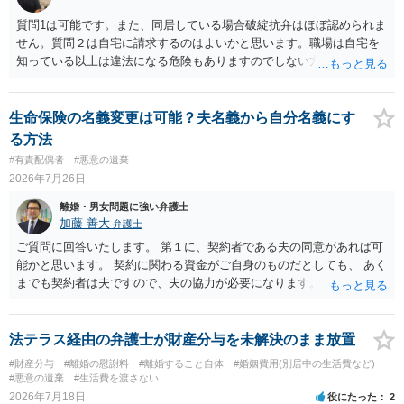
質問1は可能です。また、同居している場合破綻抗弁はほぼ認められま
せん。質問２は自宅に請求するのはよいかと思います。職場は自宅を
知っている以上は違法になる危険もありますのでしない方が良いで
す。質問３は可能かと思います。質問４は悪意の遺棄などに該当する
かと思います。有責配偶者ですので相手方からの離婚は拒否しても仮
に訴訟されても法的に成立しません。質問５は認知すると養育費支払
生命保険の名義変更は可能？夫名義から自分名義にす
い、相続権が発生します。合意があれば法的に可能ですが法律で強制
る方法
することはできません。質問６は可能です。質問７は不貞行為の写真
#有責配偶者
#悪意の遺棄
データ（ハメ撮り）、第三者撮影の腕組み写真、夫の自白録音まであ
2026年7月26日
るのであれば十分かと思います。ご参考にしてください。
離婚・男女問題に強い弁護士
加藤 善大
弁護士
ご質問に回答いたします。 第１に、契約者である夫の同意があれば可
能かと思います。 契約に関わる資金がご自身のものだとしても、 あく
までも契約者は夫ですので、夫の協力が必要になります。 第２に、仮
に、離婚をされる場合は、離婚に伴う財産分与での扱いとして、 保険
の契約者を変更することがあり得ます。 （ただ、こちらも、夫の同意
が前提となりますので、本質的には第１と同様です。） 夫の同意なく
法テラス経由の弁護士が財産分与を未解決のまま放置
名義変更することは困難かと思いますが、具体的事情にもよりますの
#財産分与
#離婚の慰謝料
#離婚すること自体
#婚姻費用(別居中の生活費など)
で、可能であれば、ご依頼になるかは別にして、お近くの弁護士に直
#悪意の遺棄
#生活費を渡さない
接相談されて、今後の対応についてアドバイスを求めることをおすす
2026年7月18日
役にたった
2