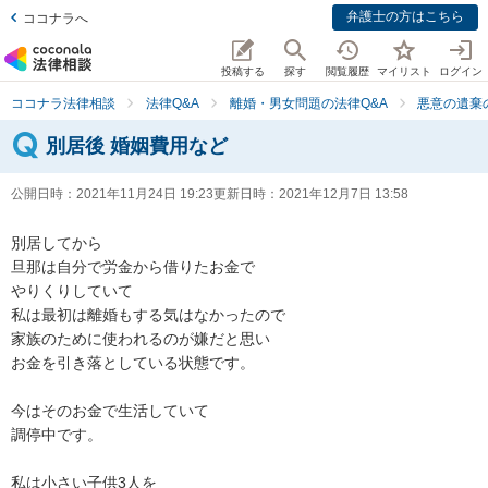
弁護士の方はこちら
ココナラへ
投稿する
探す
閲覧履歴
マイリスト
ログイン
ココナラ法律相談
法律Q&A
離婚・男女問題の法律Q&A
悪意の遺棄
別居後 婚姻費用など
公開日時：
2021年11月24日 19:23
更新日時：
2021年12月7日 13:58
別居してから

旦那は自分で労金から借りたお金で

やりくりしていて

私は最初は離婚もする気はなかったので

家族のために使われるのが嫌だと思い

お金を引き落としている状態です。

今はそのお金で生活していて

調停中です。

私は小さい子供3人を
