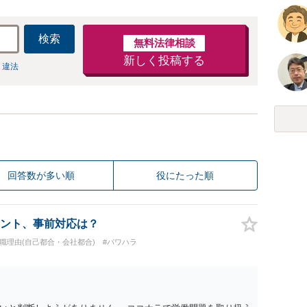
検索
無料法律相談
新しく投稿する
 違法
回答数が多い順
役にたった順
ント、事前対応は？
退職理由(自己都合・会社都合)
#パワハラ