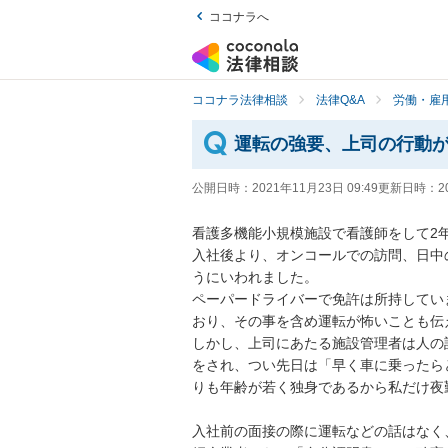
ココナラへ
ココナラ法律相談
法律Q&A
労働・雇用
運転の強要、上司の行動
公開日時：
2021年11月23日 09:49
更新日時：
2
看護多機能小規模施設で看護師をして2年
入社後より、オンコールでの訪問、日中
うにいわれました。

ペーパードライバーで免許は所持してい
おり、その事を含め運転が怖いことも伝
しかし、上司にあたる施設管理者は人の
をされ、つい先日は「早く車に乗ったら
りも年齢が若く独身であるから私だけ夜勤
入社前の面接の際に運転などの話はなく