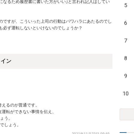
になるため履歴書に書いた方がいい｣と言われ記入はしてい
5
のですが、こういった上司の行動はパワハラにあたるのでし
6
も必ず運転しないといけないのでしょうか？
7
8
ライン
9
10
えるのが普通です。

運転ができない事情を伝え、

ょう。

すでしょう。