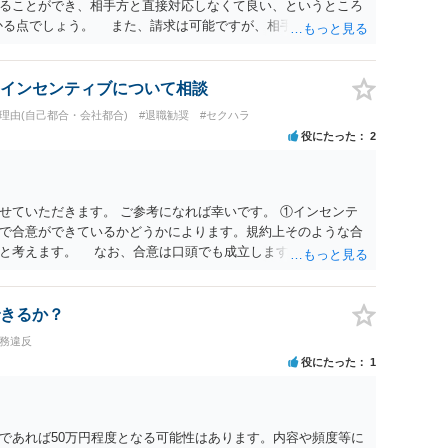
ることができ、相手方と直接対応しなくて良い、というところ
かる点でしょう。 また、請求は可能ですが、相手が任意に払
訟に証拠の制限はありませんが、秘密録音はプライバシー保護の
が必要です(証拠排除される場合があります。)。 ３ 会社がど
かりませんが、会社がセクハラ認定しなかったからといって、
インセンティブについて相談
的な証拠とそれで認定できる事実次第です。 ４ SNS等で誹謗
職理由(自己都合・会社都合)
#退職勧奨
#セクハラ
して下さい。そういう報復的なことをしなければ名誉毀損には
役にたった
2
ければ、通常は起こされません。 ５ 裁判をして、和解すれば
定すれば、判決認容額を払ってもらいます。任意に支払わない場
を差押えます。 敗訴した場合、何も得られません。 ６ 弁
変わります。また、現在は弁護士報酬は自由化されていますの
せていただきます。 ご参考になれば幸いです。 ①インセンテ
ってきます。
で合意ができているかどうかによります。規約上そのような合
ると考えます。 なお、合意は口頭でも成立しますが、裁判等で
限り立証が困難となり、請求が認められない可能性がございま
ているのにもかかわらず支払われていない場合は、契約違反とな
日・時間外労働については、休日・時間外労働があったことを示
きるか？
かと存じます。 ④パワハラ・セクハラに関しては、具体的な言
義務違反
録音データやLINEでのやり取り等を確認する必要があるかと存
役にたった
1
意思がないのであればきっぱりと断ればよく、解雇については不
どの対応が考えられます。 回答としては以上になりますが、ま
法律事務所にご相談するか、労働基準監督署に相談する等の対
す。
であれば50万円程度となる可能性はあります。内容や頻度等に