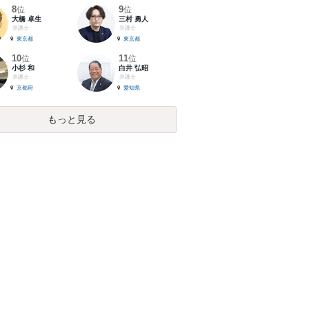
8
9
位
位
大橋 卓生
三村 勇人
弁護士
弁護士
東京都
東京都
10
11
位
位
小杉 和
白井 弘昭
弁護士
弁護士
京都府
愛知県
もっと見る