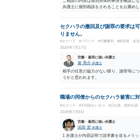
ご相談の内容は個別具体的事情を確認しな
弁護士に個別相談をされることをお薦めし
セクハラの撤回及び謝罪の要求は可
りません。
#セクハラ
#パワハラ
#労働審判
#経営者・会社
2026年7月17日
労働・雇用に強い弁護士
泉 亮介
弁護士
相手の任意の協力がない限り、謝罪等につ
うかと思われます。
職場の同僚からのセクハラ被害に対
#セクハラ
#不同意わいせつ
#正社員・契約社員
2026年7月8日
労働・雇用に強い弁護士
浜田 宏
弁護士
1 弁護士が内容証明で請求書を送るメリ