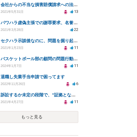
会社からの不当な損害賠償請求への法的対処方法
13
2021年5月31日
パワハラ虚偽主張での謝罪要求、名誉毀損への対応策は？
22
2021年3月28日
セクハラ示談後なのに、問題を掘り起こされました。
11
2021年1月23日
バスケットボール部の顧問の問題行動について訴えることは可能でしょうか？
11
2024年1月7日
退職し失業手当申請で困ってます
6
2022年11月26日
訴訟するか未定の段階で、“証拠となり得る物の保管”を会社に応じてもらえる方法は在りますか?
11
2021年4月27日
もっと見る