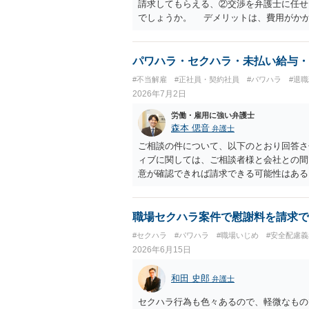
請求してもらえる、②交渉を弁護士に任せ
でしょうか。 デメリットは、費用がか
うかどうかは分かりません。 ２ 民事訴
観点から、裁判の証拠にする場合には注意
ういう証拠に基づいて、誰が判断したかわ
パワハラ・セクハラ・未払い給与・
裁判所も認定しないとは限りません。具体
#不当解雇
#正社員・契約社員
#パワハラ
#退
中傷したり、噂話を流したりしないように
2026年7月2日
なりません。反訴は貴女が加害行為をしな
和解金が入ります。 勝訴判決を得て確
労働・雇用に強い弁護士
合には、給与や預貯金、不動産などの財産
森本 偲音
弁護士
護士費用は請求額や事件の難易度によって
ご相談の件について、以下のとおり回答さ
で、依頼する弁護士によっても費用は変わ
ィブに関しては、ご相談者様と会社との間
意が確認できれば請求できる可能性はあ
争点となった場合には録音等の証拠がない
す。 ②未払給与に関しては労務を提供し
りますので請求可能かと存じます。 ③休
職場セクハラ案件で慰謝料を請求で
す証拠があるかまずは確認する必要がある
#セクハラ
#パワハラ
#職場いじめ
#安全配慮
動の内容によって判断が分かれますので、
2026年6月15日
じます。 ⑤退職勧奨については退職する
当な解雇である場合には解雇無効を争うな
和田 史郎
弁護士
ずは、資料一式をご持参いただき最寄りの
応をしていただくことが望ましいと考えま
セクハラ行為も色々あるので、軽微なもの