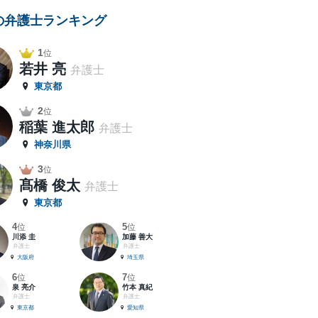
の弁護士ランキング
1
位
若井 亮
弁護士
東京都
2
位
稲葉 進太郎
弁護士
神奈川県
3
位
髙橋 俊太
弁護士
東京都
4
5
位
位
川添 圭
加藤 善大
弁護士
弁護士
大阪府
埼玉県
6
7
位
位
泉 亮介
竹本 真紀
弁護士
弁護士
東京都
愛知県