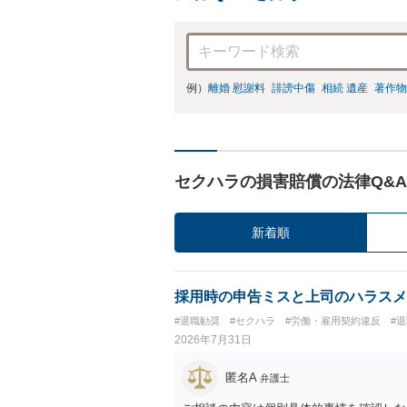
例）
離婚 慰謝料
誹謗中傷
相続 遺産
著作物
セクハラの損害賠償の法律Q&A
新着順
採用時の申告ミスと上司のハラスメ
#退職勧奨
#セクハラ
#労働・雇用契約違反
#
2026年7月31日
匿名A
弁護士