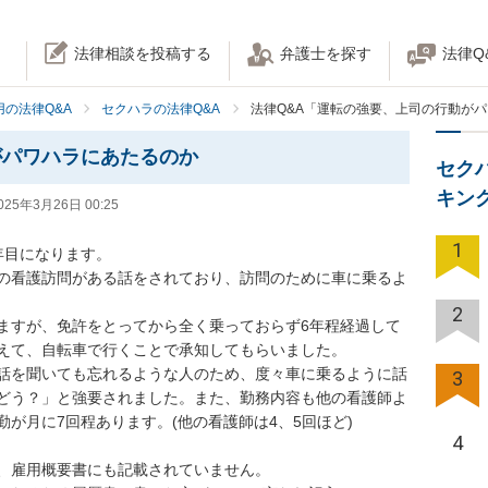
法律相談を投稿する
弁護士を探す
法律Q
の法律Q&A
セクハラの法律Q&A
法律Q&A「運転の強要、上司の行動が
がパワハラにあたるのか
セク
キン
025年3月26日 00:25
1
目になります。

の看護訪問がある話をされており、訪問のために車に乗るよ
2
ますが、免許をとってから全く乗っておらず6年程経過して
えて、自転車で行くことで承知してもらいました。

話を聞いても忘れるような人のため、度々車に乗るように話
3
どう？」と強要されました。また、勤務内容も他の看護師よ
が月に7回程あります。(他の看護師は4、5回ほど)

4
、雇用概要書にも記載されていません。
