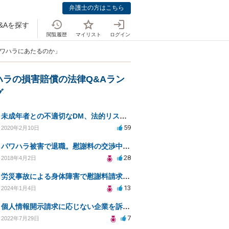
弁護士の方はこちら
&Aを探す
閲覧履歴
マイリスト
ログイン
パワハラにあたるのか」
ハラの損害賠償の法律Q&Aラン
グ
未成年者との不適切なDM、法的リスクと安全対策は？
59
2020年2月10日
パワハラ被害で退職。慰謝料の交渉中に勤務先側が弁護士を立ててきました
28
2018年4月2日
労災事故による身体障害で慰謝料請求はできるのでしょうか？
13
2024年1月4日
個人情報開示請求に応じない企業を訴えたい
7
2022年7月29日