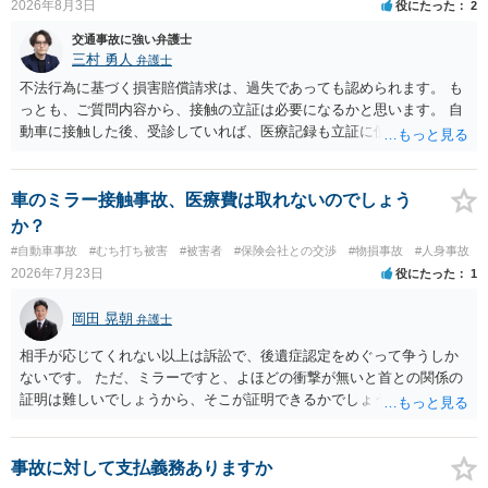
2026年8月3日
役にたった
2
・入院の有無、通院回数 ・現在も症状が残っているか ・叔母様ご本人
やご家族等が加入している保険に、今回の事故で利用できる弁護士費
交通事故に強い弁護士
用特約が付帯しているか なお、被害者は叔母様ご本人となりますの
三村 勇人
弁護士
で、弁護士が受任する場合には、叔母様ご本人の依頼意思等を確認す
不法行為に基づく損害賠償請求は、過失であっても認められます。 も
る必要があります。日本語での十分な意思疎通が難しいとのことです
っとも、ご質問内容から、接触の立証は必要になるかと思います。 自
ので、そのあたりのご事情も踏まえて、依頼意思の確認方法等を検討
動車に接触した後、受診していれば、医療記録も立証に使えるかと思
する必要があると思われます。
います。 いずれにせよ、多角的に検討する必要がありますので、弁護
士にご相談ください。
車のミラー接触事故、医療費は取れないのでしょう
か？
#自動車事故
#むち打ち被害
#被害者
#保険会社との交渉
#物損事故
#人身事故
2026年7月23日
役にたった
1
岡田 晃朝
弁護士
相手が応じてくれない以上は訴訟で、後遺症認定をめぐって争うしか
ないです。 ただ、ミラーですと、よほどの衝撃が無いと首との関係の
証明は難しいでしょうから、そこが証明できるかでしょうね。
事故に対して支払義務ありますか