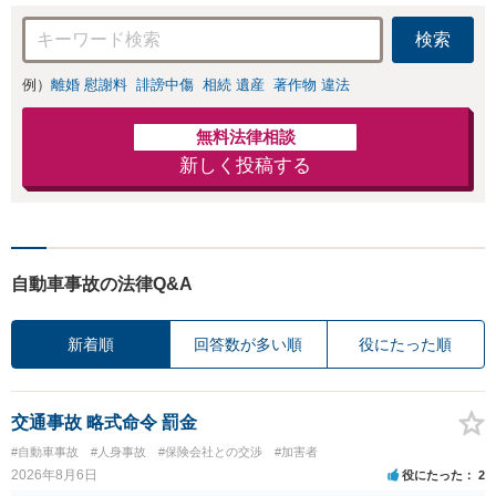
検索
例）
離婚 慰謝料
誹謗中傷
相続 遺産
著作物 違法
無料法律相談
新しく投稿する
自動車事故の法律Q&A
新着順
回答数が多い順
役にたった順
交通事故 略式命令 罰金
#自動車事故
#人身事故
#保険会社との交渉
#加害者
2026年8月6日
役にたった
2