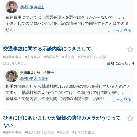
奥村 徹
弁護士
裁判費用については、国選弁護人を選べばそうかからないでしょう。
全体としてのソロバン勘定を上記の情報だけで回答することはできま
せん。
交通事故に関する示談内容につきまして
#自動車事故
#人身事故
#物損事故
#被害者
#保険会社との交渉
2026年8月3日
役にたった
4
交通事故に強い弁護士
髙橋 俊太
弁護士
相手方保険会社から慰謝料約31万9,000円の提示を受けているとのこと
ですが、慰謝料額の妥当性については、金額だけでは判断が難しく、
叔母様の受傷内容、治療期間、実際の通院日数、治療終了の経緯、後
遺症の有無、相手方保険会社から提示されている示談内容の内訳等を
確認する必要があります。保険会社から提示される慰謝料額について
は、弁護士が介入することにより増額を検討できる場合がありますの
ひきにげにあいましたが証拠の防犯カメラがうつって
で、以下の資料・情報を準備した上で、弁護士に個別に相談すること
ない
をお勧めいたします。 ・相手方保険会社から届いている示談金額の提
#自動車事故
#解決に向けた示談
#被害者
#むち打ち被害
示書類 ・叔母様の診断名、けがの内容 ・治療開始日及び治療終了日