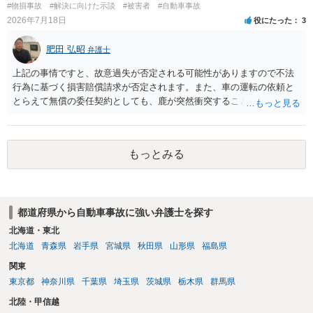
#物損事故
#解決に向けた示談
#被害者
#自動車事故
2026年7月18日
役にたった
3
肥田 弘昭
弁護士
上記の事情ですと、故意過失が否定される可能性がありますので不法
行為に基づく損害賠償請求が否定されます。また、車の運転の依頼と
とらえて無償の委任契約としても、鹿が突然衝突することは予見がで
きませんので善管注意義務違反は否定され債務不履行に基づく損害賠
償請求も成立しない可能性があります。以上の理由から支払義務は否
定される可能性が高いです。ご参考にしてください。
もっとみる
都道府県から自動車事故に強い弁護士を探す
北海道・東北
北海道
青森県
岩手県
宮城県
秋田県
山形県
福島県
関東
東京都
神奈川県
千葉県
埼玉県
茨城県
栃木県
群馬県
北陸・甲信越