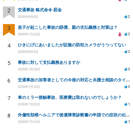
2
交通事故 略式命令 罰金
2
2026年8月6日
3
息子が起こした事故の賠償、親の支払義務と対策は？
2
2026年7月16日
4
ひきにげにあいましたが証拠の防犯カメラがうつってない
2
2026年8月3日
5
事故に対して支払義務ありますか
3
2026年7月18日
6
交通事故の加害者としての今後の対応と弁護士相談のタイミングは？
3
2026年7月15日
7
車のミラー接触事故、医療費は取れないのでしょうか？
1
2026年7月23日
8
外傷性頚椎ヘルニアで後遺障害診断書の申請での症状の伝え方等
1
2026年7月14日