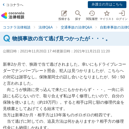
弁護士の方はこちら
ココナラへ
投稿する
探す
閲覧履歴
マイリスト
ログイン
ココナラ法律相談
法律Q&A
交通事故の法律Q&A
自動車事故の法律Q
物損事故の当て逃げ見つかったが・・・。
公開日時：
2021年11月20日 17:46
更新日時：
2021年11月21日 11:20
新車2か月で、狭路で当て逃げされました。幸いにもドライブレコー
ダーでナンバープレート照会、犯人は見つかりましたが、こちらへ
の対応は謝罪なし。保険屋同士の話し合いとなりましたが、50：50
と言われました。

　向こうが狭路に突っ込んで来たにもかかわらず・・・。一向に示
談にも応じないので、取り合えず私は早く修理したいので、自分の
保険を使いました（約19万円）。すると相手は同じ額の修理代金を
見積書としてあげてくる始末です。

当方は新車2か月・相手方は13年落ちのボロボロの軽四です。

　当て逃げに対しての、追及方法は何かありますか？相手方の修理
代金にも納得しかねます。