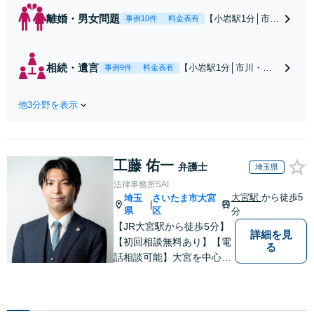
離婚・男女問題
【小岩駅1分│市
事例10件
料金表有
川・船橋近く】高
額な慰謝料請求の
回避、裁判提起前
相続・遺言
【小岩駅1分│市川・船
事例9件
料金表有
の和解、子の認知
橋近く】【不動産業界
と養育費請求など
出身】不動産を含む複
実績多数【不動産
他3分野を表示
雑な相続の手続き、遺
業界出身】知見を
言書作成に強みあり！
活かし、持ち家の
【江戸川区内出張サー
財産分与に対応！
ビス実施中】来所が難
離婚に関するお悩
工藤 佑一
しい地域の皆さまも、
弁護士
埼玉県
みは、お気軽にご
気兼ねなくお問い合わ
法律事務所SAI
相談ください【メ
せください【メディア
大宮駅
から徒歩5
埼玉
さいたま市大宮
ディア出演】【早
|
出演】【早朝・夜間・
県
区
分
朝・夜間対応可】
休日対応可】
【JR大宮駅から徒歩5分】
詳細を見
【初回相談無料あり】【電
る
話相談可能】大宮を中心
に、さいたま市、川口市、
蕨市、草加市、川越市、上
尾市、蓮田市、白岡市、鴻