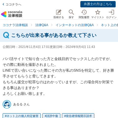
弁護士の方はこちら
ココナラへ
投稿する
探す
閲覧履歴
マイリスト
ログイン
ココナラ法律相談
法律Q&A
インターネットの法律Q&A
ネット上の
こちらが出来る事があるか教えて下さい
公開日時：
2021年11月4日 17:01
更新日時：
2024年9月4日 11:43
パパ活サイトで知り合った方と金銭目的でセックスしたのですが、
その際に動画を撮影されました。

LINEで言い合いになった際にその方が私のSNSを特定して、好き勝
手させてもらうと脅してきます。

もちろん援交が犯罪なのはわかっていますが、この場合何か対策で
きる事はありますか？

よろしくお願い致します。
あるる さん
ネット上の個人特定被害
誹謗中傷
発信者情報開示請求