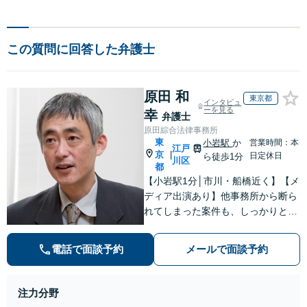
この質問に回答した弁護士
原田 和
東京都
インタビュ
ーを見る
幸
弁護士
原田綜合法律事務所
東
小岩駅
か
営業時間：本
江戸
京
|
日定休日
ら徒歩1分
川区
都
【小岩駅1分│市川・船橋近く】【メ
ディア出演あり】他事務所から断ら
れてしまった案件も、しっかりと面
談し、法的アドバイスをいたします
【解決実績約1000件】豊富な離婚調
電話で面談予約
メールで面談予約
停・裁判実績あり【不動産業界出
身】豊富な専門知識あり
注力分野