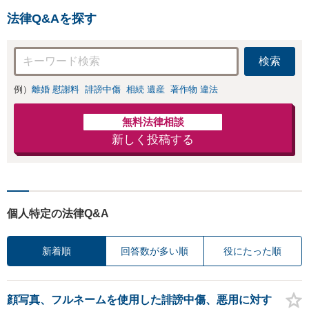
巣市、久喜市、所沢市等の
法律Q&Aを探す
方々からご相談いただいて
おります。
検索
例）
離婚 慰謝料
誹謗中傷
相続 遺産
著作物 違法
無料法律相談
新しく投稿する
個人特定の法律Q&A
新着順
回答数が多い順
役にたった順
顔写真、フルネームを使用した誹謗中傷、悪用に対す