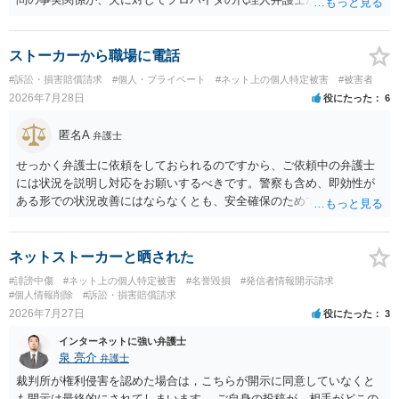
報開示請求の意見照会が届いたということであれば、いずれは発信者
情報として夫の氏名と住所が開示され、開示請求者（の代理人弁護
士）が、夫に対して内容証明郵便を送ったり訴訟の提起がなされたり
ストーカーから職場に電話
する可能性があるように思われます。この場合は、開示請求者（とあ
#訴訟・損害賠償請求
#個人・プライベート
#ネット上の個人特定被害
#被害者
る女性？）の代理人弁護士へ、実は投稿者があなたであるという内容
2026年7月28日
役にたった
6
とともに、あなたから連絡することもあり得ます。 夫がクレーム電話
を入れた「相手方の法律事務所」というのがプロバイダの代理人の事
匿名A
弁護士
務所であるのか、それとも開示請求者の代理人の事務所なのかが不明
ですが、もし前者であれば、書類の再送要請にはあまり意味はなく、
せっかく弁護士に依頼をしておられるのですから、ご依頼中の弁護士
一方、後者であるなら、夫を被告として提訴に至る可能性も考える必
には状況を説明し対応をお願いするべきです。警察も含め、即効性が
要が出てきます。 あなたと夫との夫婦関係の状況（別居中なのか、夫
ある形での状況改善にはならなくとも、安全確保のためできることは
婦関係は良好なのか、あなたが夫へ嘘をついたのか等）がよくわから
ある筈です。
ないところがあり、実際にどのような対応がベターなのかを正確に検
討するためには、公開の相談ではなく、詳しい事実関係を整理した上
ネットストーカーと晒された
で弁護士へ直接相談するべきでしょう。
#誹謗中傷
#ネット上の個人特定被害
#名誉毀損
#発信者情報開示請求
#個人情報削除
#訴訟・損害賠償請求
2026年7月27日
役にたった
3
インターネットに強い弁護士
泉 亮介
弁護士
裁判所が権利侵害を認めた場合は，こちらが開示に同意していなくと
も開示は最終的にされてしまいます。 ご自身の投稿が，相手がどこの