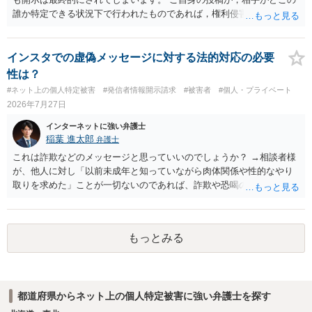
誰か特定できる状況下で行われたものであれば，権利侵害性が認めら
れる可能性はあるかと思われます。 もっとも，相手方の晒し行為につ
いても，アカウントを特定したうえで，ネットストーカーとして晒し
たのであれば，かかる行為に権利侵害性が認められる可能性はあるで
インスタでの虚偽メッセージに対する法的対応の必要
しょう。
性は？
#ネット上の個人特定被害
#発信者情報開示請求
#被害者
#個人・プライベート
2026年7月27日
インターネットに強い弁護士
稲葉 進太郎
弁護士
これは詐欺などのメッセージと思っていいのでしょうか？ →相談者様
が、他人に対し「以前未成年と知っていながら肉体関係や性的なやり
取りを求めた」ことが一切ないのであれば、詐欺や恐喝の可能性が高
いでしょう。
もっとみる
都道府県からネット上の個人特定被害に強い弁護士を探す