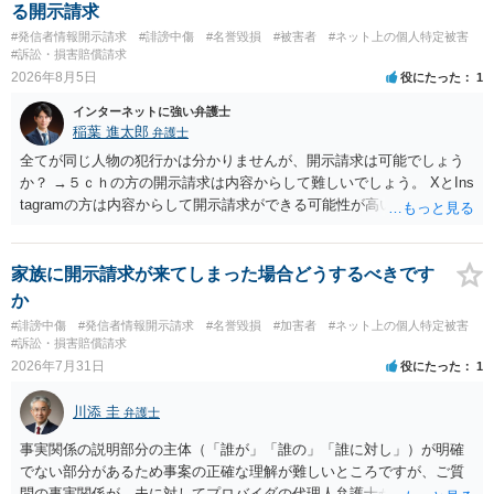
る開示請求
#発信者情報開示請求
#誹謗中傷
#名誉毀損
#被害者
#ネット上の個人特定被害
#訴訟・損害賠償請求
2026年8月5日
役にたった
1
インターネットに強い弁護士
稲葉 進太郎
弁護士
全てが同じ人物の犯行かは分かりませんが、開示請求は可能でしょう
か？ →５ｃｈの方の開示請求は内容からして難しいでしょう。 XとIns
tagramの方は内容からして開示請求ができる可能性が高いでしょう。
ただ、アカウントが削除されていると開示請求は失敗する可能性が高
いでしょう。７月中にアカウントが削除されている場合、今から進め
ても失敗する可能性が高いように思われます。 相手を特定できた場
家族に開示請求が来てしまった場合どうするべきです
合、相手に全ての弁護士費用を負担させることは可能でしょうか？ →
か
訴訟外の交渉で相手方が認めれば負担させることができるでしょう。
#誹謗中傷
#発信者情報開示請求
#名誉毀損
#加害者
#ネット上の個人特定被害
訴訟で判決となった場合は、実際の弁護士費用が認められる場合と認
#訴訟・損害賠償請求
められない場合があり何ともいえないところでしょう。
2026年7月31日
役にたった
1
川添 圭
弁護士
事実関係の説明部分の主体（「誰が」「誰の」「誰に対し」）が明確
でない部分があるため事案の正確な理解が難しいところですが、ご質
問の事実関係が、夫に対してプロバイダの代理人弁護士から発信者情