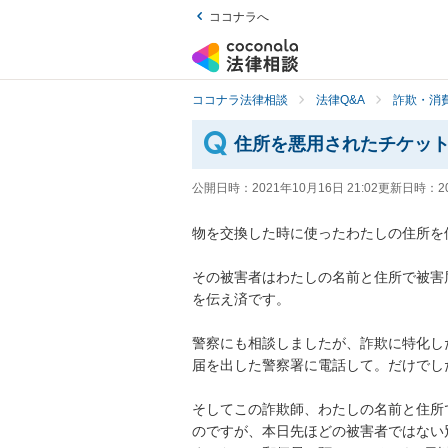
ココナラへ
ココナラ法律相談
法律Q&A
詐欺・消
住所を悪用されたチケッ
公開日時：
2021年10月16日 21:02
更新日時：
2
物を交換した時に使ったわたしの住所を使
その被害者はわたしの名前と住所で被害
を伝え済です。

警察にも相談しましたが、詐欺に特化し
届を出した警察署に電話して。だけでした。
そしてこの詐欺師、わたしの名前と住所
のですが、本日先ほどの被害者ではない