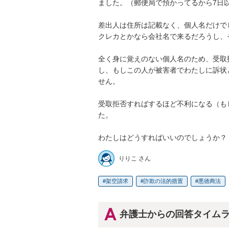
ました。（郵便局で預かってるから7日以
差出人は住所は記載なく、個人名だけでした
クレカとかなら会社名で来るだろうし、そ
全く身に覚えのない個人名のため、受取
し、もしこの人が被害者でわたしに訴状
せん。

受取拒否すればするほど不利になる（も
た。

わたしはどうすればいいのでしょうか？
りりこ さん
架空請求
詐欺の法的措置
悪徳商法
弁護士からの回答タイム