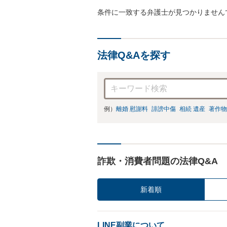
条件に一致する弁護士が見つかりません
法律Q&Aを探す
例）
離婚 慰謝料
誹謗中傷
相続 遺産
著作物
詐欺・消費者問題の法律Q&A
新着順
LINE副業について