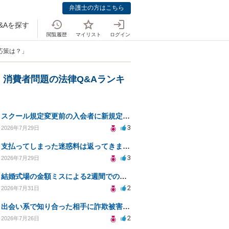
弁護士の方はこちら
&Aを探す
閲覧履歴
マイリスト
ログイン
応策は？」
・消費者問題の法律Q&Aランキ
スクール規定変更前の入会者に新規定は適用されるのか
3
2026年7月29日
支払ってしまった迷惑料は返ってきますか？
3
2026年7月29日
結婚式場の金額ミスによる2週間での解約。キャンセル料10万円の免除は可能か。
2
2026年7月31日
出会い系で知り合った相手に詐欺被害、免許証の悪用リスクと対策。
2
2026年7月26日