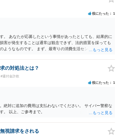
役にたった
1
す。 あなたが応募したという事情があったとしても、結果的に
損害が発生することは通常は観念できず、法的措置を採っても
のようなものです。 まず、最寄りの消費生活センターへ相談
イスを受けられることをお勧めします。しつこいようであれ
も必要になるかもしれません。
求の対処法とは？
#還付金詐欺
役にたった
1
。絶対に追加の費用は支払わないでください。 サイバー警察な
す。 以上、ご参考まで。
無視請求をされる