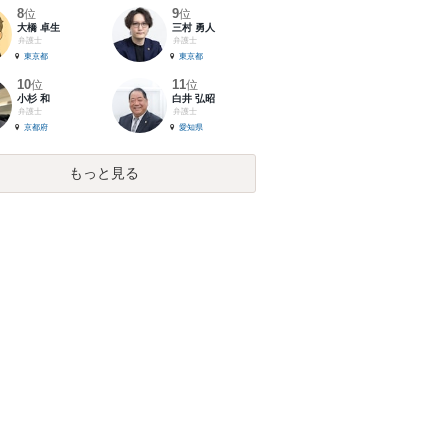
8
9
位
位
大橋 卓生
三村 勇人
弁護士
弁護士
東京都
東京都
10
11
位
位
小杉 和
白井 弘昭
弁護士
弁護士
京都府
愛知県
もっと見る