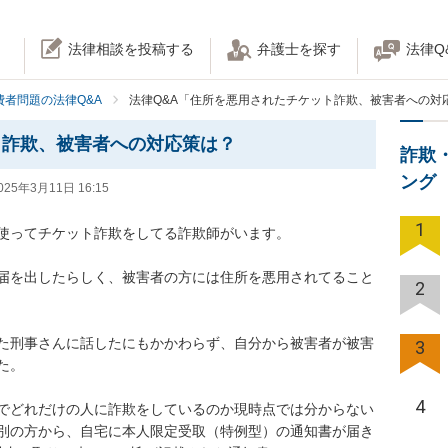
法律相談を投稿する
弁護士を探す
法律Q
費者問題の法律Q&A
法律Q&A「住所を悪用されたチケット詐欺、被害者への対
ト詐欺、被害者への対応策は？
詐欺
ング
025年3月11日 16:15
1
ってチケット詐欺をしてる詐欺師がいます。

届を出したらしく、被害者の方には住所を悪用されてること
2
た刑事さんに話したにもかかわらず、自分から被害者が被害
3


4
でどれだけの人に詐欺をしているのか現時点では分からない
別の方から、自宅に本人限定受取（特例型）の通知書が届き