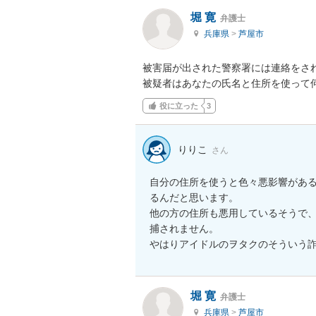
堀 寛
弁護士
兵庫県
>
芦屋市
被害届が出された警察署には連絡をさ
被疑者はあなたの氏名と住所を使って
役に立った
3
りりこ
さん
自分の住所を使うと色々悪影響があ
るんだと思います。

他の方の住所も悪用しているそうで
捕されません。

やはりアイドルのヲタクのそういう
堀 寛
弁護士
兵庫県
>
芦屋市