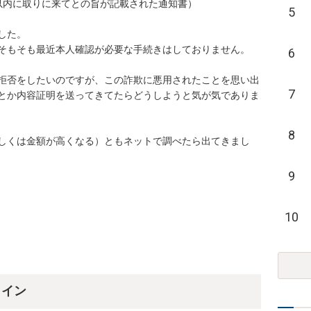
内に取りに来てとの旨が記載された通知書）

5
。

もそも最近本人確認が必要な手続きはしておりません。

6
拒否をしたいのですが、この詐欺に悪用されたことを思い出
7
とか内容証明を送ってきてたらどうしようと気が気でありま
8
しくは金額が高くなる）ともネットで調べたら出てきまし
9
10
ライン