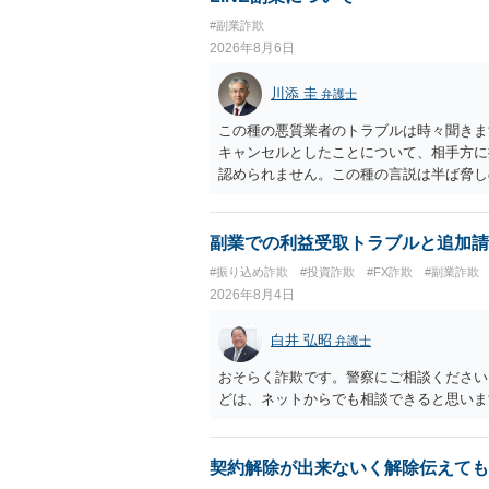
#副業詐欺
2026年8月6日
川添 圭
弁護士
この種の悪質業者のトラブルは時々聞きま
キャンセルとしたことについて、相手方に
認められません。この種の言説は半ば脅し
し、連絡を無視してよいかどうかのアドバ
ば、弁護士へ依頼して警告してもらうこと
副業での利益受取トラブルと追加請
#振り込め詐欺
#投資詐欺
#FX詐欺
#副業詐欺
2026年8月4日
白井 弘昭
弁護士
おそらく詐欺です。警察にご相談ください
どは、ネットからでも相談できると思いま
契約解除が出来ないく解除伝えても