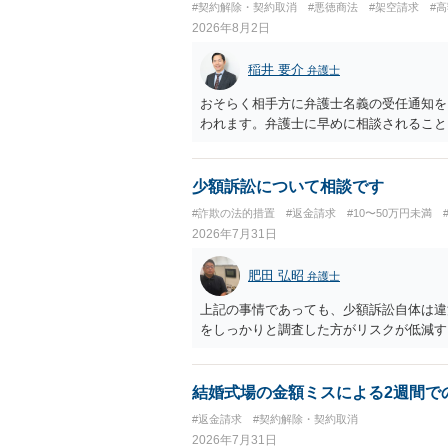
#契約解除・契約取消
#悪徳商法
#架空請求
#
2026年8月2日
稲井 要介
弁護士
おそらく相手方に弁護士名義の受任通知を
われます。弁護士に早めに相談されること
少額訴訟について相談です
#詐欺の法的措置
#返金請求
#10〜50万円未満
2026年7月31日
肥田 弘昭
弁護士
上記の事情であっても、少額訴訟自体は違
をしっかりと調査した方がリスクが低減す
結婚式場の金額ミスによる2週間で
#返金請求
#契約解除・契約取消
2026年7月31日