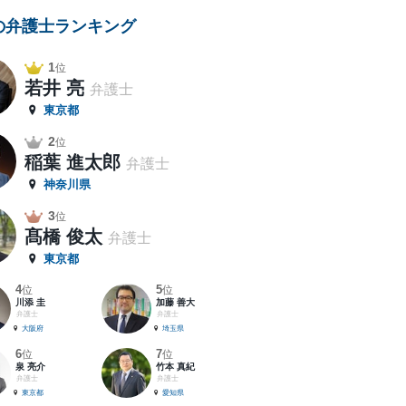
の弁護士ランキング
1
位
若井 亮
弁護士
東京都
2
位
稲葉 進太郎
弁護士
神奈川県
3
位
髙橋 俊太
弁護士
東京都
4
5
位
位
川添 圭
加藤 善大
弁護士
弁護士
大阪府
埼玉県
6
7
位
位
泉 亮介
竹本 真紀
弁護士
弁護士
東京都
愛知県