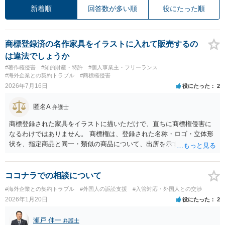
新着順
回答数が多い順
役にたった順
商標登録済の名作家具をイラストに入れて販売するの
は違法でしょうか
#著作権侵害
#知的財産・特許
#個人事業主・フリーランス
#海外企業との契約トラブル
#商標権侵害
2026年7月16日
役にたった
2
匿名A
弁護士
商標登録された家具をイラストに描いただけで、直ちに商標権侵害に
なるわけではありません。 商標権は、登録された名称・ロゴ・立体形
状を、指定商品と同一・類似の商品について、出所を示す表示として
使用した場合に問題となります。したがって、家具を作品の題材とし
て描くにとどまる場合は、通常、商標権侵害にはなりにくいと考えら
れます。 ただし、家具名や特徴的な形状を商品名・広告に大きく表示
ココナラでの相談について
し、公式商品やライセンス商品と誤認させる販売方法であれば、商標
#海外企業との契約トラブル
#外国人の訴訟支援
#入管対応・外国人との交渉
権や不正競争防止法上の問題が生じ得ます。家具のデザインに著作権
2026年1月20日
役にたった
2
が認められる場合は、著作権も別途問題となります。 無料のSNS投稿
やプレゼントでも、著作権侵害は成立し得ます。商標権については、
瀬戸 伸一
弁護士
有料か無料かよりも、商標として使用しているかが重要です。 また、