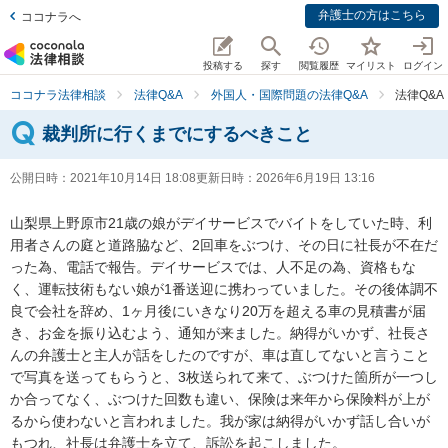
弁護士の方はこちら
ココナラへ
投稿する
探す
閲覧履歴
マイリスト
ログイン
ココナラ法律相談
法律Q&A
外国人・国際問題の法律Q&A
法律Q&
裁判所に行くまでにするべきこと
公開日時：
2021年10月14日 18:08
更新日時：
2026年6月19日 13:16
山梨県上野原市21歳の娘がデイサービスでバイトをしていた時、利
用者さんの庭と道路脇など、2回車をぶつけ、その日に社長が不在だ
った為、電話で報告。デイサービスでは、人不足の為、資格もな
く、運転技術もない娘が1番送迎に携わっていました。その後体調不
良で会社を辞め、1ヶ月後にいきなり20万を超える車の見積書が届
き、お金を振り込むよう、通知が来ました。納得がいかず、社長さ
んの弁護士と主人が話をしたのですが、車は直してないと言うこと
で写真を送ってもらうと、3枚送られて来て、ぶつけた箇所が一つし
か合ってなく、ぶつけた回数も違い、保険は来年から保険料が上が
るから使わないと言われました。我が家は納得がいかず話し合いが
もつれ、社長は弁護士を立て、訴訟を起こしました。
