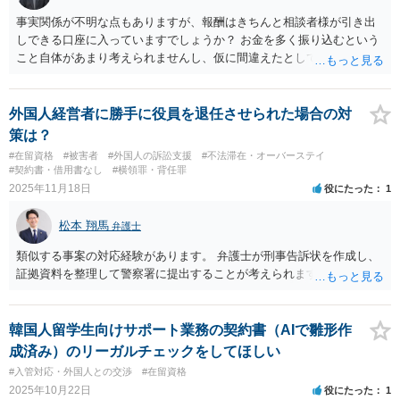
日本の商標権は原則として日本国内にのみ効力を持ちます。外国で販
事実関係が不明な点もありますが、報酬はきちんと相談者様が引き出
売する場合は、販売国の商標・意匠等を確認する必要があります。 他
しできる口座に入っていますでしょうか？ お金を多く振り込むという
の作家の例は、許諾を得ている、権利が消滅している、侵害に当たら
こと自体があまり考えられませんし、仮に間違えたとしても、海外の
ない、又は単に権利行使されていないなど、様々な可能性がありま
銀行預金口座に現金で振り込んで返金というのが通常と思いますの
す。他人が販売していることだけでは、適法とは判断できません。
で、paypayを使うというのは、話として怪しい感じがします。 絶対に
損のないように行動されるとよいと思われます。
外国人経営者に勝手に役員を退任させられた場合の対
策は？
#在留資格
#被害者
#外国人の訴訟支援
#不法滞在・オーバーステイ
#契約書・借用書なし
#横領罪・背任罪
2025年11月18日
役にたった
1
松本 翔馬
弁護士
類似する事案の対応経験があります。 弁護士が刑事告訴状を作成し、
証拠資料を整理して警察署に提出することが考えられます。
韓国人留学生向けサポート業務の契約書（AIで雛形作
成済み）のリーガルチェックをしてほしい
#入管対応・外国人との交渉
#在留資格
2025年10月22日
役にたった
1