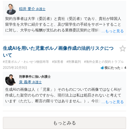
稲井 要介
弁護士
契約当事者は大学（委託者）と貴社（受託者）であり、貴社が韓国人
留学生を大学に紹介すること、及び留学生の手続をサポートすること
に対し、大学から報酬が支払われる業務委託契約と理解しました。 留
学生支援業務に精通しておりませんが、法人間の業務委託契約につ
き、契約書の作成・チェックを多く行った経験があります。
生成AIを用いた児童ポルノ画像作成の法的リスクにつ
いて
#児童ポルノ・わいせつ物頒布等
#加害者
#刑事裁判
#海外企業との契約トラブル
2025年10月9日
役にたった
4
刑事事件に強い弁護士
泉 義孝
弁護士
生成AIの画像は人（「児童」）そのものについての画像ではなくAIが
作成した架空のものですから、現行法上は私は処罰されないと考えて
います（ただし、断言の限りではありません。）。今後法律改正があ
りAIによる画像も処罰対象になるかもしれません。 回答になっている
かどうか不明ですが、よろしくお願いいたします。
もっとみる