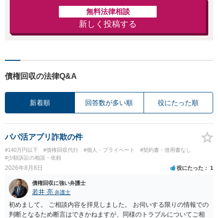
無料法律相談
新しく投稿する
債権回収の法律Q&A
新着順
回答数が多い順
役にたった順
パパ活アプリ詐欺の件
#140万円以下
#債権回収代行
#個人・プライベート
#契約書・借用書なし
#少額訴訟の相談・依頼
2026年8月8日
役にたった
1
債権回収に強い弁護士
若井 亮
弁護士
初めまして。 ご相談内容を拝見しました。 お伺いする限りの情報での
判断となるため断言はできかねますが、同様のトラブルについてご相