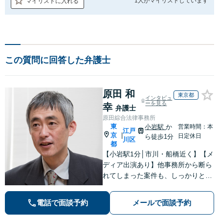
1人が
マイリストしています
マイリストに入れる
この質問に回答した弁護士
原田 和
東京都
インタビュ
ーを見る
幸
弁護士
原田綜合法律事務所
東
小岩駅
か
営業時間：本
江戸
京
|
日定休日
ら徒歩1分
川区
都
【小岩駅1分│市川・船橋近く】【メ
ディア出演あり】他事務所から断ら
れてしまった案件も、しっかりと面
談し、法的アドバイスをいたします
【解決実績約1000件】豊富な離婚調
電話で面談予約
メールで面談予約
停・裁判実績あり【不動産業界出
身】豊富な専門知識あり