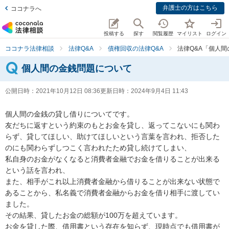
弁護士の方はこちら
ココナラへ
投稿する
探す
閲覧履歴
マイリスト
ログイン
ココナラ法律相談
法律Q&A
債権回収の法律Q&A
法律Q&A「個人
個人間の金銭問題について
公開日時：
2021年10月12日 08:36
更新日時：
2024年9月4日 11:43
個人間の金銭の貸し借りについてです。

友だちに返すという約束のもとお金を貸し、返ってこないにも関わ
らず、貸してほしい、助けてほしいという言葉を言われ、拒否した
のにも関わらずしつこく言われたため貸し続けてしまい、

私自身のお金がなくなると消費者金融でお金を借りることが出来る
という話を言われ、

また、相手がこれ以上消費者金融から借りることが出来ない状態で
あることから、私名義で消費者金融からお金を借り相手に渡してい
ました。

その結果、貸したお金の総額が100万を超えています。

お金を貸した際、借用書という存在を知らず、現時点でも借用書が