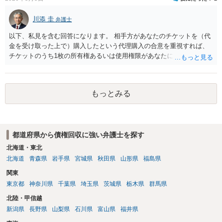
ります。 ラインのやり取りでしか証拠がないと、実際の本人性が明ら
かではありません。もちろん弁護士（２０万円の請求で代理人弁護士
川添 圭
弁護士
に委任するかも疑わしいのですが）も住所は明らかにしないでしょ
う。 何か本人を示す事実（振込先などの情報）から、相手の住所等の
以下、私見を含む回答になります。 相手方があなたのチケットを（代
情報を割り出していくしかないように思えます。 以上、ご参考まで。
金を受け取った上で）購入したという代理購入の合意を重視すれば、
チケットのうち1枚の所有権あるいは使用権限があなたにあり、チケッ
トの引渡しを求める権利があるという主張が認められやすいといえま
す。 一方、このチケット購入には「相手方と一緒に行く」という合意
も付随していたことを無視することができません。こちらを重視すれ
もっとみる
ば、交際を終了させたことにより「一緒に行く」という結果の実現に
重大な障害が発生しており、当然にチケットを引き渡すべきといえる
かは微妙であり、むしろ返金すべきとするのが当事者の合理的意思に
合致するのではないか、という判断に傾くことになると思います。 例
都道府県から債権回収に強い弁護士を探す
えば、当該チケットが座席指定である場合、交際を解消した2人が当日
隣り合わせになることは避けたいという心理が働くことも無理からぬ
北海道・東北
ところです。一方、チケットがエリア指定のアリーナ席であれば隣り
北海道
青森県
岩手県
宮城県
秋田県
山形県
福島県
合わせにならずに済むかもしれませんし、そのチケットが入手困難で
関東
あったり特別席であったりすれば、判断は変わってくるかもしれませ
東京都
神奈川県
千葉県
埼玉県
茨城県
栃木県
群馬県
ん。当該チケットがチケット転売防止法に規定する特定興行入場券に
該当し、券面上使用者が指定されている場合には、チケット引渡し以
北陸・甲信越
外に選択肢がない場合もあるでしょう。 このように、本件の紛争は、
新潟県
長野県
山梨県
石川県
富山県
福井県
法的には「当事者の合理的意思」がどこにあるのかを追求した解決が