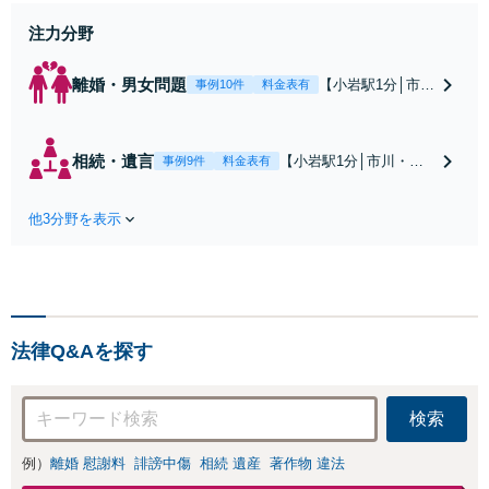
注力分野
離婚・男女問題
【小岩駅1分│市
事例10件
料金表有
川・船橋近く】高
額な慰謝料請求の
回避、裁判提起前
相続・遺言
【小岩駅1分│市川・船
事例9件
料金表有
の和解、子の認知
橋近く】【不動産業界
と養育費請求など
出身】不動産を含む複
実績多数【不動産
他3分野を表示
雑な相続の手続き、遺
業界出身】知見を
言書作成に強みあり！
活かし、持ち家の
【江戸川区内出張サー
財産分与に対応！
ビス実施中】来所が難
離婚に関するお悩
しい地域の皆さまも、
みは、お気軽にご
気兼ねなくお問い合わ
相談ください【メ
法律Q&Aを探す
せください【メディア
ディア出演】【早
出演】【早朝・夜間・
朝・夜間対応可】
休日対応可】
検索
例）
離婚 慰謝料
誹謗中傷
相続 遺産
著作物 違法