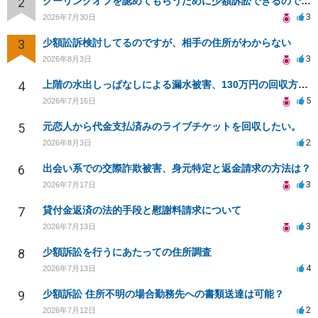
2
クーリングオフを認めてもらうために少額訴訟できるのでしょうか。
3
2026年7月30日
3
少額訟訴検討してるのですが、相手の住所がわからない
3
2026年8月3日
4
上階の水出しっぱなしによる漏水被害、130万円の回収方法を相談したい
5
2026年7月16日
5
元恋人から代金支払済みのライブチケットを回収したい。
2
2026年8月3日
6
出会い系での交際詐欺被害、身元特定と返金請求の方法は？
3
2026年7月17日
7
貸付金返済の法的手段と慰謝料請求について
3
2026年7月13日
8
少額訴訟を行うにあたっての住所調査
4
2026年7月13日
9
少額訴訟 住所不明の場合勤務先への書類送達は可能？
2
2026年7月12日