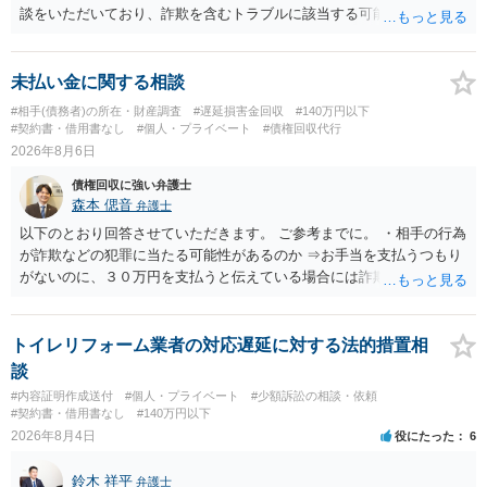
談をいただいており、詐欺を含むトラブルに該当する可能性があるで
しょう。 返金の請求にあたっては、相手方の身元を特定する必要があ
ります。 お金を渡した方法が現金手渡しではなく、指定口座への振込
であるならば、相手方の身元を特定できる可能性もあるでしょう。 い
未払い金に関する相談
ずれにせよ、まずは速やかに最寄りの警察署に被害相談に行くことを
#相手(債務者)の所在・財産調査
#遅延損害金回収
#140万円以下
お勧めします。
#契約書・借用書なし
#個人・プライベート
#債権回収代行
2026年8月6日
債権回収に強い弁護士
森本 偲音
弁護士
以下のとおり回答させていただきます。 ご参考までに。 ・相手の行為
が詐欺などの犯罪に当たる可能性があるのか ⇒お手当を支払うつもり
がないのに、３０万円を支払うと伝えている場合には詐欺罪に該当す
る可能性があります。 ・未払い金を回収するためにどのような法的手
段が取れるのか ⇒契約に基づく履行請求として３０万円を請求するこ
とが考えられますが、 パパ活の契約は、売春防止法に抵触する契約
トイレリフォーム業者の対応遅延に対する法的措置相
であるため、公序良俗に反する契約として 民法上無効（民法９０
談
条）となるため、相手方に請求できない可能性が高いです。 ・相手の
#内容証明作成送付
#個人・プライベート
#少額訴訟の相談・依頼
氏名や住所が分からない状態でも対応可能なのか ⇒訴訟等の裁判上の
#契約書・借用書なし
#140万円以下
手続を利用する場合には、原則として相手方の住所・氏名を把握して
2026年8月4日
役にたった
6
いる必要があります。
鈴木 祥平
弁護士