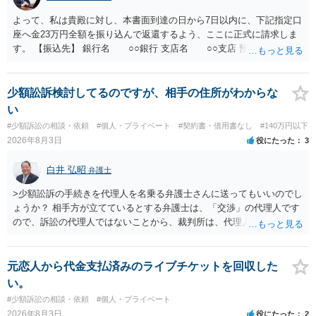
よって、私は貴殿に対し、本書面到達の日から7日以内に、下記指定口
座へ金23万円全額を振り込んで返還するよう、ここに正式に請求しま
す。 【振込先】 銀行名 ○○銀行 支店名 ○○支店 預金種別 普通
口座番号 ○○○○○○○ 口座名義 ○○○○ 万一、上記期限までに返金がな
されない場合には、貴殿には任意に返金する意思がないものと判断
し、やむを得ず、返還金23万円及びこれに対する遅延損害金の支払い
少額訟訴検討してるのですが、相手の住所がわからな
を求める民事訴訟、支払督促その他必要な法的手続を直ちに講じま
い
す。 その際には、訴訟に要する費用その他法令上認められる金員につ
#少額訴訟の相談・依頼
#個人・プライベート
#契約書・借用書なし
#140万円以下
いても併せて請求する予定ですので、あらかじめ申し添えます。 本件
2026年8月3日
役にたった
3
は、貴殿自らが契約を解約したことによって生じた返還義務の履行を
求めるものにすぎません。貴殿の仕入先との取引関係や返金時期など
白井 弘昭
弁護士
の内部事情は、私に対する返還義務の発生や履行時期には何ら影響を
及ぼすものではありません。 これ以上、本件の解決を不必要に遅延さ
>少額訟訴の手続きを代理人を名乗る弁護士さんに送ってもいいのでし
せることなく、誠意をもって速やかに返金手続を履行されるよう、強
ょうか？ 相手方が立てているとする弁護士は、「交渉」の代理人です
く求めます。 以上
ので、訴訟の代理人ではないことから、裁判所は、代理人宛ての訴状
を受け取ることは無いと思われます。 なお、交渉段階で代理人が就い
ている場合は、相手方（被告）の住所で訴状を作成提出し、裁判所に
代理人が就いていたことを知らせると（訴状の記載内容から明らかな
元恋人から代金支払済みのライブチケットを回収した
場合も）、裁判所が当該代理人弁護士に事前連絡し、引き続き訴訟も
い。
受任するかを聞いたうえで、受任の意志が明らかになったところで、
#少額訴訟の相談・依頼
#個人・プライベート
直接被告に送達するのではなく、代理人に訴状の受領を促すこともあ
2026年8月3日
役にたった
2