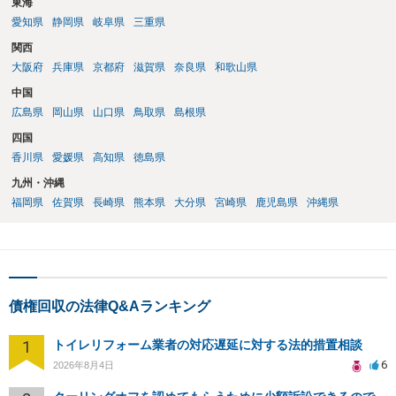
東海
必要になると思われます。なかなか難しい問題なので、弁護士によっ
ても回答は異なるかもしれません。
愛知県
静岡県
岐阜県
三重県
関西
大阪府
兵庫県
京都府
滋賀県
奈良県
和歌山県
中国
広島県
岡山県
山口県
鳥取県
島根県
四国
香川県
愛媛県
高知県
徳島県
九州・沖縄
福岡県
佐賀県
長崎県
熊本県
大分県
宮崎県
鹿児島県
沖縄県
債権回収の法律Q&Aランキング
1
トイレリフォーム業者の対応遅延に対する法的措置相談
6
2026年8月4日