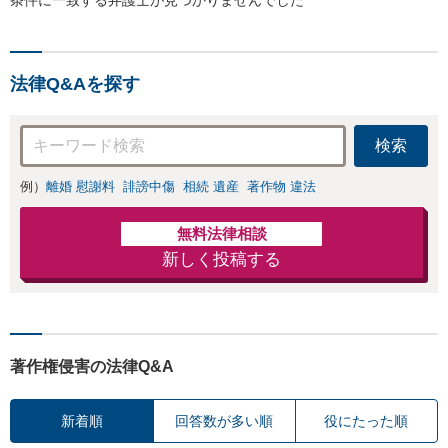
法律Q&Aを探す
検索
例）
離婚 慰謝料
誹謗中傷
相続 遺産
著作物 違法
無料法律相談
新しく投稿する
著作権侵害の法律Q&A
新着順
回答数が多い順
役にたった順