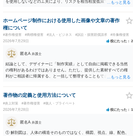
を使用しないなどの工夫により、リスクを相当程度低減できる設計に
なっているかと思います。 ただし、「野球ファンであれば元の選手を
推測できる」という点は、裁判で争われた場合に「専ら顧客吸引力の
利用を目的とする」と判断される余地を残すため、一定の注意が必要
ホームページ制作における使用した画像や文章の著作
です。 また、広告収益の有無は、侵害判断に一定の影響を与える可能
権について
性がありますが、決定的要因ではありません。 パブリシティ権侵害の
#著作権侵害
#商標権侵害
#法人・ビジネス
#訴訟・損害賠償請求
#肖像権侵害
成否は、主に「専ら顧客吸引力の利用を目的とするか」という点で判
2026年7月29日
役にたった
2
断されます。広告収益があることは「商業的目的」を強く示す要素で
すが、それだけで直ちに侵害となるわけではありません。完全無償・
匿名A
弁護士
非営利であれば「表現の自由」「創作物」としての側面が強く評価さ
れる可能性があります。一方、広告収益がある場合は「商業利用」と
結論として、デザイナーに「制作実績」として自由に掲載できる当然
しての色彩が強まり、リスクが高まる可能性があります。 公開前に変
の権利があるわけではありません。ただし、提供した素材すべての権
更・確認しておく事項については、公開の場でアドバイスするにも限
利がご相談者に帰属する、と一括して整理することもできません。 ご
界があるかと思うので、資料等を持参の上、弁護士に相談されること
自身が撮影・執筆した写真や文章は、創作性があれば原則としてご自
も一つかと存じます。
身が著作権者です。 他方、ブランド名、文字主体のロゴ、商品情報、
短いキャッチコピー、販売コンセプトなどは、通常、著作物には当た
著作物の定義と使用方法について
りません。ただし、ロゴに独自の図形やイラスト等が含まれる場合に
#炎上対策
#著作権侵害
#個人・プライベート
は、その表現部分が著作物となる可能性があります。 また、人物写真
2026年7月28日
役にたった
1
の著作権は撮影者に、肖像に関する権利は被写体本人に帰属します
（著作権法2条・17条）。 ウェブサイト全体に当然に著作権が生じる
匿名A
弁護士
わけではありません。デザイナーが独自に制作したイラストやバナー
等は別として、一般的なレイアウトや配色、依頼者から提供された素
① 解剖図は、人体の構造そのものではなく、構図、視点、線、配色、