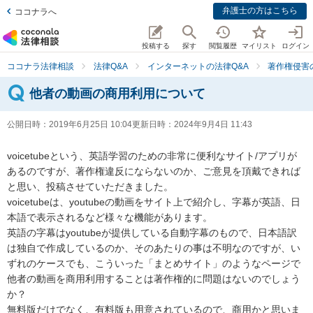
弁護士の方はこちら
ココナラへ
投稿する
探す
閲覧履歴
マイリスト
ログイン
ココナラ法律相談
法律Q&A
インターネットの法律Q&A
著作権侵害
他者の動画の商用利用について
公開日時：
2019年6月25日 10:04
更新日時：
2024年9月4日 11:43
voicetubeという、英語学習のための非常に便利なサイト/アプリが
あるのですが、著作権違反にならないのか、ご意見を頂戴できれば
と思い、投稿させていただきました。

voicetubeは、youtubeの動画をサイト上で紹介し、字幕が英語、日
本語で表示されるなど様々な機能があります。

英語の字幕はyoutubeが提供している自動字幕のもので、日本語訳
は独自で作成しているのか、そのあたりの事は不明なのですが、い
ずれのケースでも、こういった「まとめサイト」のようなページで
他者の動画を商用利用することは著作権的に問題はないのでしょう
か？

無料版だけでなく、有料版も用意されているので、商用かと思いま