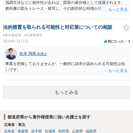
材を希望に沿って配置した部分には、通常、著作物性は認められにく
強調方法などに創作性があれば、図形の著作物として保護されます。
いと考えられます。仮に具体的な画面構成の一部に創作性が認められ
教科書の図をトレース・模写し、その創作的な特徴が残っていれば、
ても、その権利は当該部分に限られ、ご相談者の写真や文章等を制作
完全一致でなくても複製・翻案に当たる可能性があります。非営利で
実績として掲載する権限まで当然に生じるものではありません。 もっ
も、SNSへの公開は私的使用には当たりません。 ② 出典を記載するだ
とも、契約書がなくても、見積書、メール、利用規約等に実績掲載へ
けでは、適法な引用にはなりません。自分の説明や批評が主で、図が
法的措置を取られる可能性と対応策についての相談
の同意があれば別です。また、単に制作を担当した事実を記載した
その説明に必要な従たる資料であること、引用部分が明確に区別さ
#著作権侵害
#肖像権侵害
り、公開中のサイトへリンクしたりする行為まで当然に禁止できると
れ、必要な範囲に限られていることなどが必要です。勉強ノートの教
2026年7月17日
役にたった
2
は限りません。 人物写真については、通常のSNSへの無断掲載と同
材として図そのものを中心的に掲載する場合、引用と認められにくい
様、掲載目的、態様、必要性、本人の特定可能性等から判断されま
でしょう。 文章についても、単に所々表現を変えただけで適法になる
松本 翔馬
す。営業目的であり、本人も掲載を拒否していることは、違法性を認
弁護士
とは限りません。医学上の事実を理解したうえで、ご自身の表現と構
める方向の事情となりますが、自動的に肖像権侵害となるわけではあ
成でまとめる必要があります。 安全にSNSで公開するには、教科書の
事案を把握しておりませんが、一般的に請求が認められる可能性は低
りません。 まず、見積書、メール、チャット、デザイナーの利用規約
図をトレース・模写した部分は掲載せず、人体の構造という事実を基
いです。
を確認したうえで、「提供素材及びこれを含む画面の複製・SNS掲載
に、自分で構図や表現を工夫して作図する方法が考えられます。ま
を許諾しない」と書面で明確に通知することをお勧めします。すでに
た、改変・SNS掲載が認められたオープンライセンス素材を、利用条
掲載された場合は、URL、掲載日時、画面を保存してから削除を求め
件に従って使う方法もあります。トレースした図を残したい場合は、
てください。
自分だけの学習用にとどめるのが安全です。
もっとみる
都道府県から著作権侵害に強い弁護士を探す
北海道・東北
北海道
青森県
岩手県
宮城県
秋田県
山形県
福島県