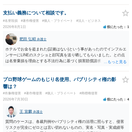
支払い義務について相談です。
#名誉毀損
#著作権侵害
#個人・プライベート
#法人・ビジネス
2026年8月1日
役にたった
1
肥田 弘昭
弁護士
ホテルでお金を盗まれた(証拠はない)という事があったのでインフルエ
ンサーにLINEのスクショと顔写真を送り晒してもらいました。との点
は名誉棄損を理由とする不法行為に基づく損害賠償請求（共同不法行
為）の対象となるかと思います。但し、慰謝料額としては、「その後
その人が会社を経営しているようで仕事が飛んだとのことでその分の
賠償金と8人分の従業員の年間利益を請求すると言われています。」で
プロ野球ゲームのもじり名使用、パブリシティ権の影
の計算がすべて損害とならないかと思いますので、損害額で争っても
響は？
良いかと思います。ご参考にしてください。
#肖像権侵害
#著作権侵害
#個人・プライベート
#商標権侵害
2026年7月30日
役にたった
4
王 宣麟
弁護士
質問のケースは、各裁判例やパブリシティ権の法理に照らすと、侵害
リスクが完全にゼロとは言い切れないものの、実名・写真・実成績等