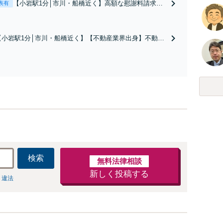
【小岩駅1分│市川・船橋近く】高額な慰謝料請求の
表有
回避、裁判提起前の和解、子の認知と養育費請求な
ど実績多数【不動産業界出身】知見を活かし、持ち
家の財産分与に対応！離婚に関するお悩みは、お気
【小岩駅1分│市川・船橋近く】【不動産業界出身】不動産
軽にご相談ください【メディア出演】【早朝・夜間
を含む複雑な相続の手続き、遺言書作成に強みあり！【江
対応可】
戸川区内出張サービス実施中】来所が難しい地域の皆さま
も、気兼ねなくお問い合わせください【メディア出演】
【早朝・夜間・休日対応可】
検索
無料法律相談
新しく投稿する
 違法