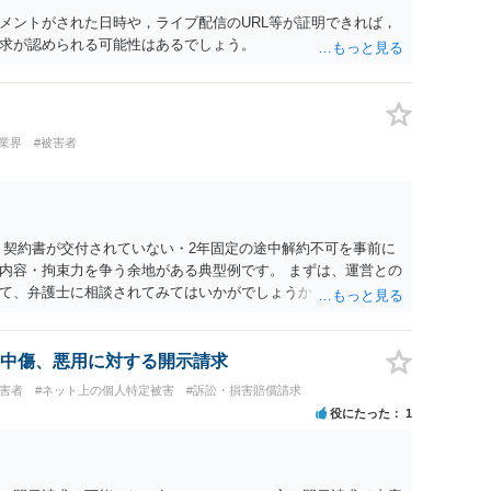
メントがされた日時や，ライブ配信のURL等が証明できれば，
求が認められる可能性はあるでしょう。
業界
#被害者
 契約書が交付されていない・2年固定の途中解約不可を事前に
内容・拘束力を争う余地がある典型例です。 まずは、運営との
て、弁護士に相談されてみてはいかがでしょうか。 また同時並
書面で退所意思の明確化はしておくべきだと考えます。
中傷、悪用に対する開示請求
被害者
#ネット上の個人特定被害
#訴訟・損害賠償請求
役にたった
1