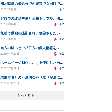
開示請求の仮処分での審尋で２回目で終わらない場合どうしたらいいですか
7
2026年8月3日
SNSでの誹謗中傷と金銭トラブル、法的対応の相談
2
2026年8月4日
無断で動画を撮影され、削除させたいが連絡が返ってこない。
2
2026年8月4日
当方の腹いせで相手方の個人情報をSNSで晒してしまい名誉毀損させてしまったかもしれない
2
2026年7月29日
ホームページ制作における使用した画像や文章の著作権について
2
2026年7月29日
未成年者との不適切なやり取りが法に触れる可能性と対処法
2
2026年7月26日
もっと見る