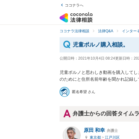
ココナラへ
ココナラ法律相談
法律Q&A
インター
児童ポルノ購入相談。
公開日時：
2021年10月4日 08:24
更新日時：
20
児童ポルノと思わしき動画を購入してし
のためにと住所名前年齢を聞かれ記録し
匿名希望 さん
弁護士からの回答タイム
原田 和幸
弁護士
東京都
>
江戸川区