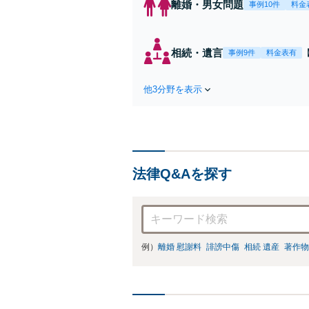
離婚・男女問題
事例10件
料金
相続・遺言
事例9件
料金表有
他3分野を表示
法律Q&Aを探す
例）
離婚 慰謝料
誹謗中傷
相続 遺産
著作物