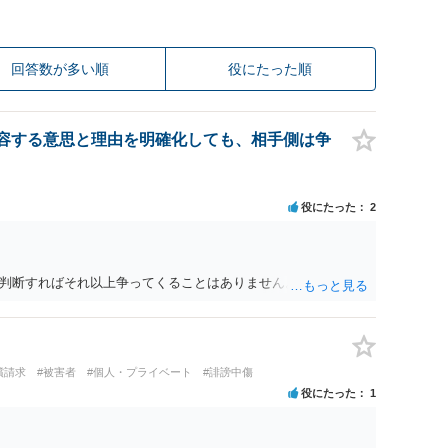
回答数が多い順
役にたった順
容する意思と理由を明確化しても、相手側は争
役にたった
2
判断すればそれ以上争ってくることはありません。
償請求
#被害者
#個人・プライベート
#誹謗中傷
役にたった
1