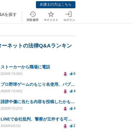
弁護士の方はこちら
&Aを探す
閲覧履歴
マイリスト
ログイン
ターネットの法律Q&Aランキン
ストーカーから職場に電話
6
2026年7月28日
プロ野球ゲームのもじり名使用、パブリシティ権の影響は？
4
2026年7月30日
誹謗中傷に当たる内容を投稿したかもしれない。開示請求や民事刑事裁判に発展しうるのか教えて欲しい。
4
2026年7月27日
LINEで会社批判、警察が立件する可能性は？
2
2026年8月3日