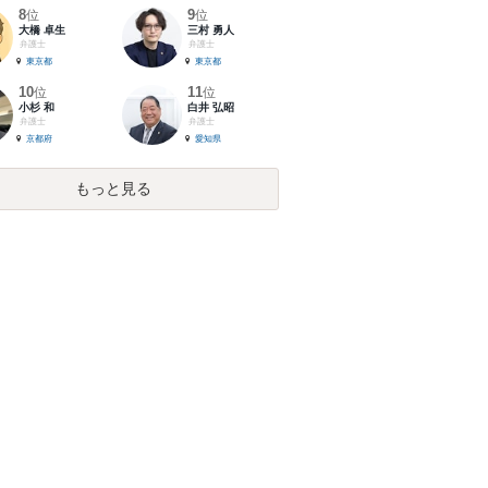
8
9
位
位
大橋 卓生
三村 勇人
弁護士
弁護士
東京都
東京都
10
11
位
位
小杉 和
白井 弘昭
弁護士
弁護士
京都府
愛知県
もっと見る