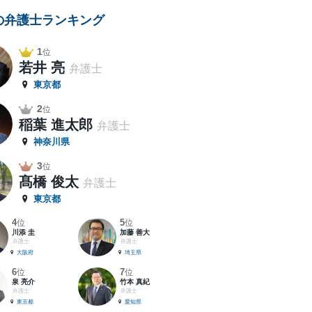
の弁護士ランキング
1
位
若井 亮
弁護士
東京都
2
位
稲葉 進太郎
弁護士
神奈川県
3
位
髙橋 俊太
弁護士
東京都
4
5
位
位
川添 圭
加藤 善大
弁護士
弁護士
大阪府
埼玉県
6
7
位
位
泉 亮介
竹本 真紀
弁護士
弁護士
東京都
愛知県