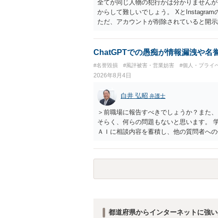
全てが同じ人物の犯行かは分かりませんが
からして難しいでしょう。 XとInstag
ただ、アカウントが削除されていると開示
削除されている場合、今から進めても失敗
相手に全ての弁護士費用を負担させること
せることができるでしょう。訴訟で判決と
ChatGPTでの愚痴が情報漏洩や
ない場合があり何ともいえないところでし
#名誉毀損
#風評被害・営業妨害
#個人・プライ
2026年8月4日
白井 弘昭
弁護士
＞前職場に報告すべきでしょうか？また、
そらく、何らの問題もないと思います。 
ＡＩに相談内容を蓄積し、他の質問者への
社名を特定していない限り、一般論として
ので、その情報自体が、秘密情報に当たる
中傷の不特定多数への公開に当たるとも思
したかも第三者にしられることはないので
して書き込んだとしても）、相談者さんが
参考まで。
都道府県からインターネットに強い