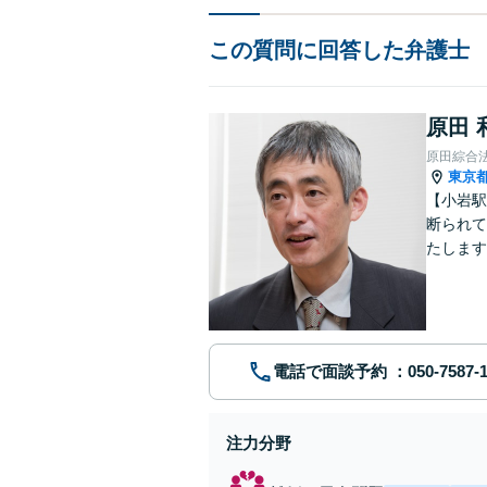
この質問に回答した弁護士
原田 
原田綜合
東京
【小岩駅
断られて
たします
動産業界
電話で面談予約
注力分野