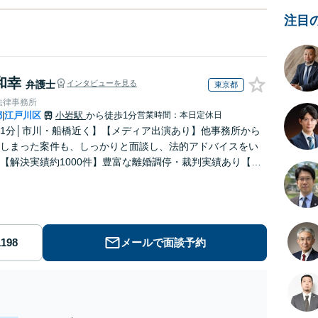
注目
和幸
弁護士
インタビューを見る
東京都
法律事務所
都
江戸川区
小岩駅
から徒歩1分
営業時間：本日定休日
|
1分│市川・船橋近く】【メディア出演あり】他事務所から
しまった案件も、しっかりと面談し、法的アドバイスをい
【解決実績約1000件】豊富な離婚調停・裁判実績あり【不
出身】豊富な専門知識あり
メールで面談予約