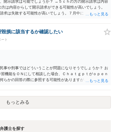
、開示請求は可能でしょうか？ →５ｃｈの方の開示請求は内容
ramの方は内容からして開示請求ができる可能性が高いでしょう。
請求は失敗する可能性が高いでしょう。７月中にアカウントが
する可能性が高いように思われます。 相手を特定できた場合、
は可能でしょうか？ →訴訟外の交渉で相手方が認めれば負担さ
なった場合は、実際の弁護士費用が認められる場合と認められ
名誉毀損に該当するか確認したい
ょう。
ベート
民事や刑事ではどういうことが問題になりそうでしょうか？ お
学習機能をＯＮにして相談した場合、Ｃｈａｔｇｐｔがｏｐｅｎ
何らかの回答の際に参照する可能性がありますが、個人名や会
抽象化されて回答に織り込まれる可能性が生じるにすぎません
とは思えませんし、名誉棄損として、個人や会社に対する誹謗
われません。 もちろん、誰がその内容をｃｈａｔｇｐｔに入力
もっとみる
、個人や会社の特定をせずに書き込んだことで（おそらく特定
刑事民事の責任に問われることはないでしょう。 私見ながらご
弁護士を探す