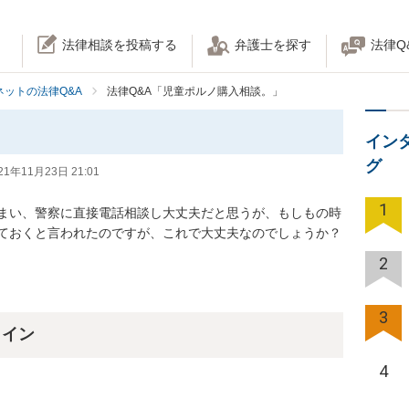
法律相談を投稿する
弁護士を探す
法律Q
ネットの法律Q&A
法律Q&A「児童ポルノ購入相談。」
イン
グ
21年11月23日 21:01
1
まい、警察に直接電話相談し大丈夫だと思うが、もしもの時
ておくと言われたのですが、これで大丈夫なのでしょうか？
2
3
ライン
4