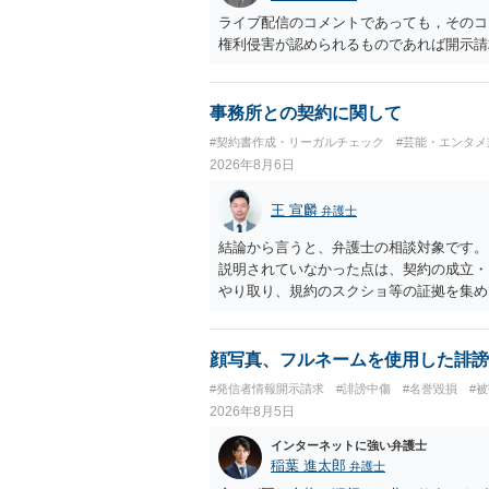
ライブ配信のコメントであっても，そのコ
権利侵害が認められるものであれば開示請
事務所との契約に関して
#契約書作成・リーガルチェック
#芸能・エンタメ
2026年8月6日
王 宣麟
弁護士
結論から言うと、弁護士の相談対象です。
説明されていなかった点は、契約の成立・
やり取り、規約のスクショ等の証拠を集め
行で（もしまだされていないのであれば）
顔写真、フルネームを使用した誹謗
#発信者情報開示請求
#誹謗中傷
#名誉毀損
#
2026年8月5日
インターネットに強い弁護士
稲葉 進太郎
弁護士