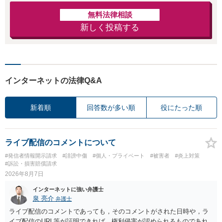
無料法律相談
新しく投稿する
インターネットの法律Q&A
新着順
回答数が多い順
役にたった順
ライブ配信のコメントについて
#発信者情報開示請求
#誹謗中傷
#個人・プライベート
#被害者
#炎上対策
#訴訟・損害賠償請求
2026年8月7日
インターネットに強い弁護士
泉 亮介
弁護士
ライブ配信のコメントであっても，そのコメントがされた日時や，ラ
イブ配信のURL等が証明できれば，権利侵害が認められるものであれ