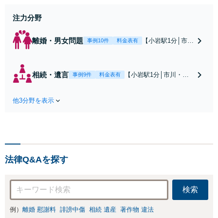
身】豊富な専門知識あり
注力分野
離婚・男女問題
【小岩駅1分│市
事例10件
料金表有
川・船橋近く】高
額な慰謝料請求の
回避、裁判提起前
相続・遺言
【小岩駅1分│市川・船
事例9件
料金表有
の和解、子の認知
橋近く】【不動産業界
と養育費請求など
出身】不動産を含む複
実績多数【不動産
他3分野を表示
雑な相続の手続き、遺
業界出身】知見を
言書作成に強みあり！
活かし、持ち家の
【江戸川区内出張サー
財産分与に対応！
ビス実施中】来所が難
離婚に関するお悩
しい地域の皆さまも、
みは、お気軽にご
気兼ねなくお問い合わ
相談ください【メ
法律Q&Aを探す
せください【メディア
ディア出演】【早
出演】【早朝・夜間・
朝・夜間対応可】
休日対応可】
検索
例）
離婚 慰謝料
誹謗中傷
相続 遺産
著作物 違法