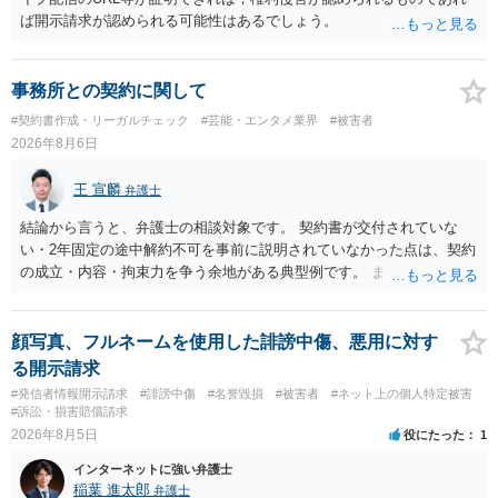
ば開示請求が認められる可能性はあるでしょう。
事務所との契約に関して
#契約書作成・リーガルチェック
#芸能・エンタメ業界
#被害者
2026年8月6日
王 宣麟
弁護士
結論から言うと、弁護士の相談対象です。 契約書が交付されていな
い・2年固定の途中解約不可を事前に説明されていなかった点は、契約
の成立・内容・拘束力を争う余地がある典型例です。 まずは、運営と
のやり取り、規約のスクショ等の証拠を集めて、弁護士に相談されて
みてはいかがでしょうか。 また同時並行で（もしまだされていないの
であれば）書面で退所意思の明確化はしておくべきだと考えます。
顔写真、フルネームを使用した誹謗中傷、悪用に対す
る開示請求
#発信者情報開示請求
#誹謗中傷
#名誉毀損
#被害者
#ネット上の個人特定被害
#訴訟・損害賠償請求
2026年8月5日
役にたった
1
インターネットに強い弁護士
稲葉 進太郎
弁護士