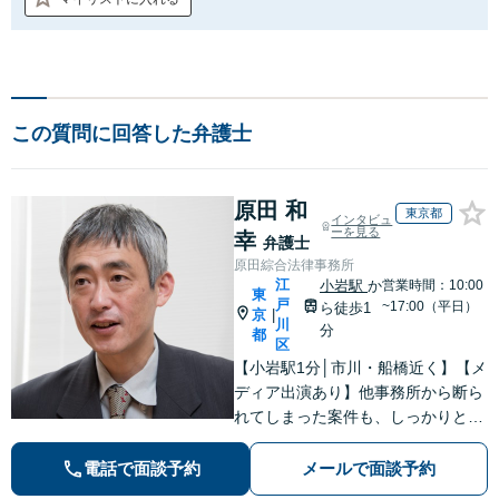
この質問に回答した弁護士
原田 和
東京都
インタビュ
ーを見る
幸
弁護士
原田綜合法律事務所
江
小岩駅
か
営業時間：10:00
東
戸
~17:00（平日）
ら徒歩1
京
|
川
分
都
区
【小岩駅1分│市川・船橋近く】【メ
ディア出演あり】他事務所から断ら
れてしまった案件も、しっかりと面
談し、法的アドバイスをいたします
【解決実績約1000件】豊富な離婚調
電話で面談予約
メールで面談予約
停・裁判実績あり【不動産業界出