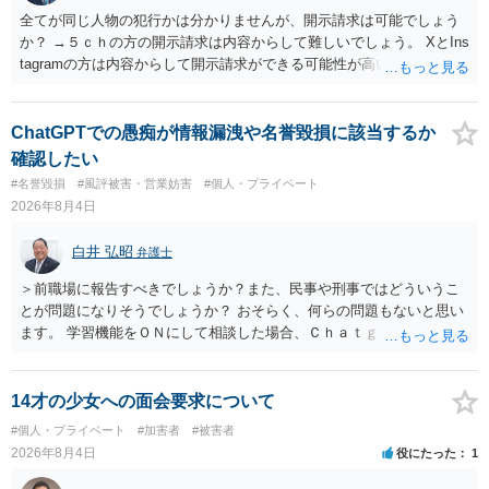
全てが同じ人物の犯行かは分かりませんが、開示請求は可能でしょう
か？ →５ｃｈの方の開示請求は内容からして難しいでしょう。 XとIns
tagramの方は内容からして開示請求ができる可能性が高いでしょう。
ただ、アカウントが削除されていると開示請求は失敗する可能性が高
いでしょう。７月中にアカウントが削除されている場合、今から進め
ても失敗する可能性が高いように思われます。 相手を特定できた場
ChatGPTでの愚痴が情報漏洩や名誉毀損に該当するか
合、相手に全ての弁護士費用を負担させることは可能でしょうか？ →
確認したい
訴訟外の交渉で相手方が認めれば負担させることができるでしょう。
#名誉毀損
#風評被害・営業妨害
#個人・プライベート
訴訟で判決となった場合は、実際の弁護士費用が認められる場合と認
2026年8月4日
められない場合があり何ともいえないところでしょう。
白井 弘昭
弁護士
＞前職場に報告すべきでしょうか？また、民事や刑事ではどういうこ
とが問題になりそうでしょうか？ おそらく、何らの問題もないと思い
ます。 学習機能をＯＮにして相談した場合、Ｃｈａｔｇｐｔがｏｐｅ
ｎＡＩに相談内容を蓄積し、他の質問者への何らかの回答の際に参照
する可能性がありますが、個人名や会社名を特定していない限り、一
般論として抽象化されて回答に織り込まれる可能性が生じるにすぎま
14才の少女への面会要求について
せんので、その情報自体が、秘密情報に当たるとは思えませんし、名
#個人・プライベート
#加害者
#被害者
誉棄損として、個人や会社に対する誹謗中傷の不特定多数への公開に
2026年8月4日
役にたった
1
当たるとも思われません。 もちろん、誰がその内容をｃｈａｔｇｐｔ
に入力したかも第三者にしられることはないので、個人や会社の特定