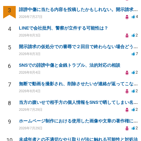
3
誹謗中傷に当たる内容を投稿したかもしれない。開示請求や民事刑事裁判に発展しうるのか教えて欲しい。
4
2026年7月27日
4
LINEで会社批判、警察が立件する可能性は？
2
2026年8月3日
5
開示請求の仮処分での審尋で２回目で終わらない場合どうしたらいいですか
7
2026年8月3日
6
SNSでの誹謗中傷と金銭トラブル、法的対応の相談
2
2026年8月4日
7
無断で動画を撮影され、削除させたいが連絡が返ってこない。
2
2026年8月4日
8
当方の腹いせで相手方の個人情報をSNSで晒してしまい名誉毀損させてしまったかもしれない
2
2026年7月29日
9
ホームページ制作における使用した画像や文章の著作権について
2
2026年7月29日
10
未成年者との不適切なやり取りが法に触れる可能性と対処法