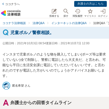
弁護士の方はこちら
ココナラへ
投稿する
探す
閲覧履歴
マイリスト
ログイン
ココナラ法律相談
法律Q&A
インターネットの法律Q&A
法律Q&A
児童ポルノ警察相談。
公開日時：
2021年10月3日 08:54
更新日時：
2021年10月7日 12:00
インスタで児童ポルノのような物を購入してしまい(ポーズ等は要求
していない)全て削除し、警察に電話したら大丈夫だ、と言われ、可
能なら平日に生活安全課に電話していただいてもいいです。と言わ
れたのですが電話した方がいいのでしょうかアドバイスお願いしま
す。
匿名希望 さん
弁護士からの回答タイムライン