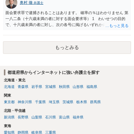
奥村 徹
弁護士
をせずに書き込んだことで（おそらく特定して書き込んだとして
も）、相談者さんが刑事民事の責任に問われることはないでしょう。
面会要求罪で逮捕されることはあります。 確率の％はわかりません 第
私見ながらご参考まで。
一八二条（十六歳未満の者に対する面会要求等） 1 わいせつの目的
で、十六歳未満の者に対し、次の各号に掲げるいずれかの行為をした
者（当該十六歳未満の者が十三歳以上である場合については、その者
が生まれた日より五年以上前の日に生まれた者に限る。）は、一年以
下の拘禁刑又は五十万円以下の罰金に処する。 一 威迫し、偽計を用
もっとみる
い又は誘惑して面会を要求すること。 二 拒まれたにもかかわらず、
反復して面会を要求すること。 三 金銭その他の利益を供与し、又は
その申込み若しくは約束をして面会を要求すること。 2前項の罪を犯
し、よってわいせつの目的で当該十六歳未満の者と面会をした者は、
都道府県からインターネットに強い弁護士を探す
二年以下の拘禁刑又は百万円以下の罰金に処する。
北海道・東北
北海道
青森県
岩手県
宮城県
秋田県
山形県
福島県
関東
東京都
神奈川県
千葉県
埼玉県
茨城県
栃木県
群馬県
北陸・甲信越
新潟県
長野県
山梨県
石川県
富山県
福井県
東海
愛知県
静岡県
岐阜県
三重県